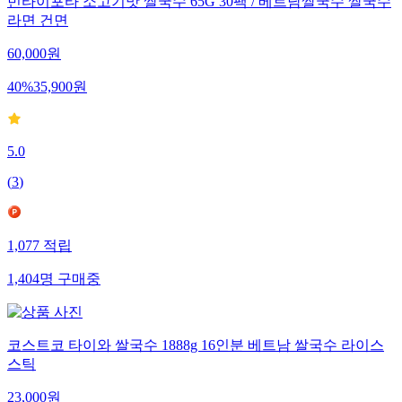
빈타이포타 소고기맛 쌀국수 65G 30팩 / 베트남쌀국수 쌀국수
라면 건면
60,000
원
40
%
35,900
원
5.0
(
3
)
1,077
적립
1,404
명
구매중
코스트코 타이와 쌀국수 1888g 16인분 베트남 쌀국수 라이스
스틱
23,000
원