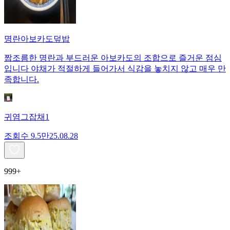
명란아보카도덮밥
짭조름한 명란과 부드러운 아보카도의 조합으로 즐거운 점심
입니다 야채가 적절하게 들어가서 식감을 놓치지 않고 매우 만
족합니다.
귀염그잡채1
조회수
9.5만
25.08.28
999+