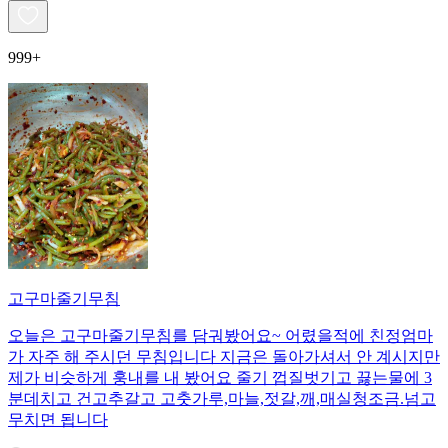
999+
고구마줄기무침
오늘은 고구마줄기무침를 담궈봤어요~ 어렸을적에 친정엄마
가 자주 해 주시던 무침입니다 지금은 돌아가셔서 안 계시지만
제가 비슷하게 훙내를 내 봤어요 줄기 껍질벗기고 끓는물에 3
분데치고 건고추갈고 고춧가루,마늘,젓갈,깨,매실청조금.넘고
무치면 됩니다