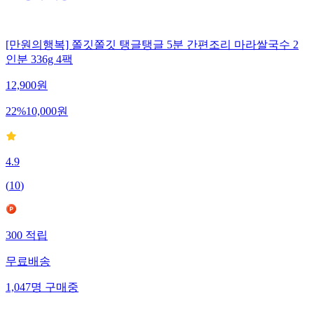
[만원의행복] 쫄깃쫄깃 탱글탱글 5분 간편조리 마라쌀국수 2
인분 336g 4팩
12,900
원
22
%
10,000
원
4.9
(
10
)
300
적립
무료배송
1,047
명
구매중