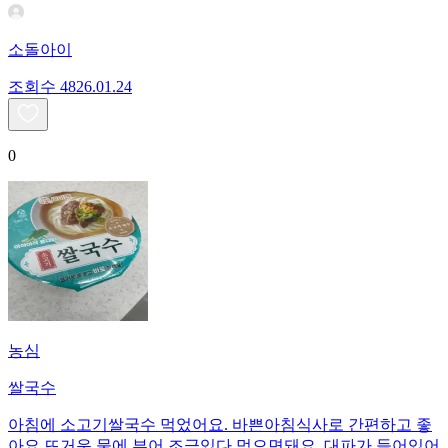
소돌아이
조회수
48
26.01.24
0
농심
쌀국수
아침에 소고기쌀국수 먹었어요. 바쁜아침식사로 간편하고 좋
아요 뜨거운 물에 부어 조금있다 먹으면돼요. 대파가 들어있어