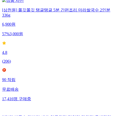
[삼천원] 쫄깃쫄깃 탱글탱글 5분 간편조리 마라쌀국수 2인분
336g
6,900
원
57
%
3,000
원
4.8
(
206
)
90
적립
무료배송
17,416
명
구매중