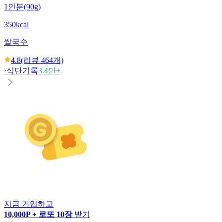
1인분(90g)
350kcal
쌀국수
4.8
(리뷰
464
개)
·
식단기록
3.4만+
지금 가입하고
10,000P + 로또 10장
받기