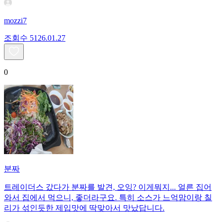
mozzi7
조회수
51
26.01.27
0
분짜
트레이더스 갔다가 분짜를 발견, 오잉? 이게뭐지... 얼른 집어
와서 집에서 먹으니, 좋더라구요. 특히 소스가 느억맘이랑 칠
리가 섞인듯한 제입맛에 딱맞아서 맛났답니다.