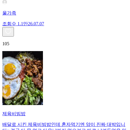
울가족
조회수
1.1만
26.07.07
105
제육비빔밥
배달로 시킨 제육비빔밥인데 혼자먹기엔 양이 진짜 대박입니