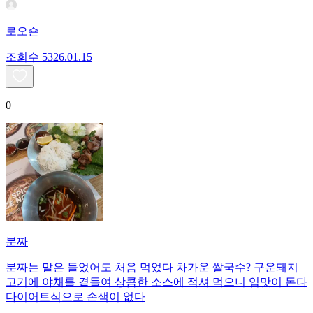
로오숀
조회수
53
26.01.15
0
분짜
분짜는 말은 들었어도 처음 먹었다 차가운 쌀국수? 구운돼지
고기에 야채를 곁들여 상콤한 소스에 적셔 먹으니 입맛이 돈다
다이어트식으로 손색이 없다