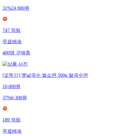
31
%
24,900
원
747
적립
무료배송
400
명
구매중
[오뚜기] 옛날국수 쌀소면 500g 쌀국수면
10,000
원
37
%
6,300
원
189
적립
무료배송