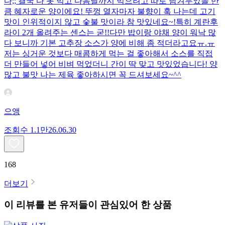
다;; 결국 다 못 먹고 다음날까지 먹으려고 따로 남겨두었을 만
큼 혜자로운 양이에요! 뚜껑 열자마자 불향이 훅 나는데 고기
맛이 인위적이지 않고 숯불 맛이라 참 맛있네요~!특히 계란후
라이 2개 올려주는 센스는 굳!! ​다만 밥이랑 야채 양이 워낙 많
다 보니까 기본 고추장 소스가 양에 비해 좀 적더라고요ㅠ.ㅠ
저는 싱거운 것보다 매콤하게 먹는 걸 좋아해서 소스를 직접
더 만들어 넣어 비벼 먹었더니 간이 딱 맞고 맛있었습니다! 양
많고 불맛 나는 제육 좋아하시면 꼭 드셔보세요~^^
으앵
조회수
1.1만
26.06.30
168
더보기
이 리뷰를 본 유저들이 관심있어 한 상품