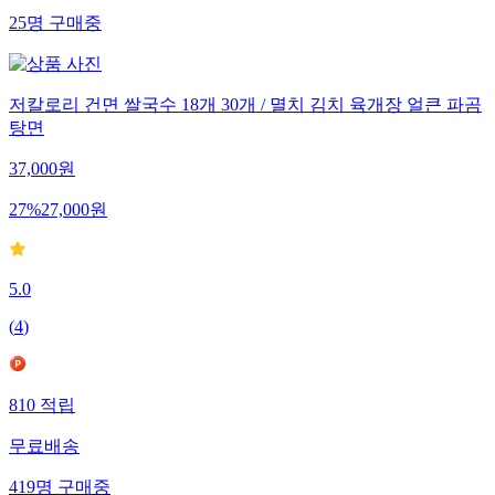
25
명
구매중
저칼로리 건면 쌀국수 18개 30개 / 멸치 김치 육개장 얼큰 파곰
탕면
37,000
원
27
%
27,000
원
5.0
(
4
)
810
적립
무료배송
419
명
구매중