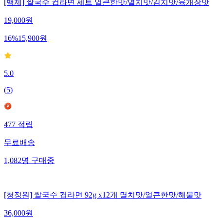
[백제] 쌀국수 컵라면 세트 얼큰한맛/멸치맛/김치맛/육개장맛
19,000
원
16
%
15,900
원
5.0
(
5
)
477
적립
무료배송
1,082
명
구매중
[청정원] 쌀국수 컵라면 92g x12개 멸치맛/얼큰한맛/해물맛
36,000
원