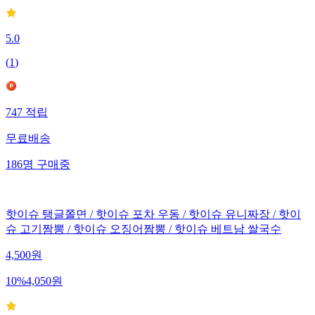
5.0
(
1
)
747
적립
무료배송
186
명
구매중
핫이슈 탱글쫄면 / 핫이슈 포차 우동 / 핫이슈 유니짜장 / 핫이
슈 고기짬뽕 / 핫이슈 오징어짬뽕 / 핫이슈 베트남 쌀국수
4,500
원
10
%
4,050
원