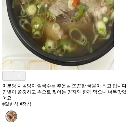
미분당 차돌양지 쌀국수는 추운날 뜨끈한 국물이 최고 입니다
면발이 쫄깃하고 손으로 찢어논 양지와 함께 먹으니 너무맛있
어요
#일반식 #점심