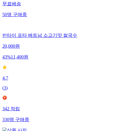
무료배송
50
명
구매중
빈타이 포타 베트남 소고기맛 쌀국수
20,000
원
43
%
11,400
원
4.7
(
3
)
342
적립
330
명
구매중