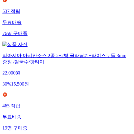
537
적립
무료배송
76
명
구매중
티아시아 아시안소스 2종 2+2병 골라담기+라이스누들 3mm
증정 /쌀국수/팟타이
22,000
원
30
%
15,500
원
465
적립
무료배송
19
명
구매중