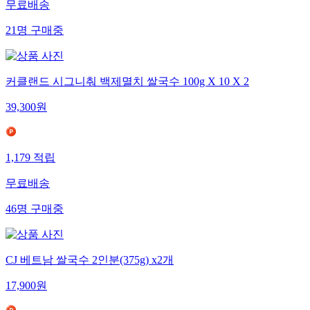
무료배송
21
명
구매중
커클랜드 시그니춰 백제멸치 쌀국수 100g X 10 X 2
39,300
원
1,179
적립
무료배송
46
명
구매중
CJ 베트남 쌀국수 2인분(375g) x2개
17,900
원