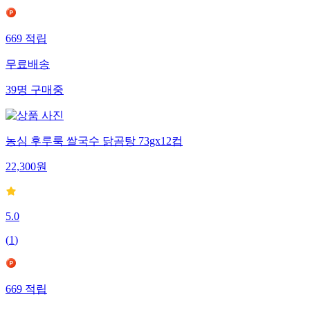
669
적립
무료배송
39
명
구매중
농심 후루룩 쌀국수 닭곰탕 73gx12컵
22,300
원
5.0
(
1
)
669
적립