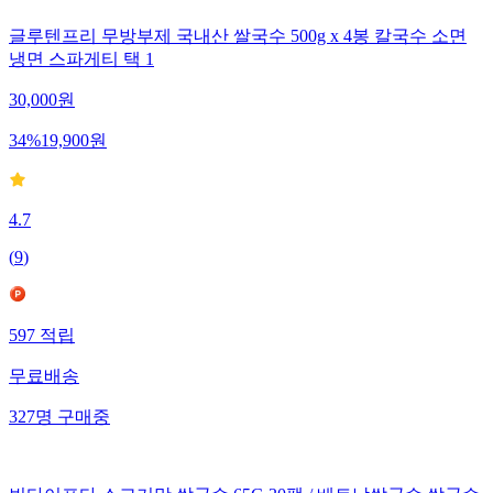
글루텐프리 무방부제 국내산 쌀국수 500g x 4봉 칼국수 소면
냉면 스파게티 택 1
30,000
원
34
%
19,900
원
4.7
(
9
)
597
적립
무료배송
327
명
구매중