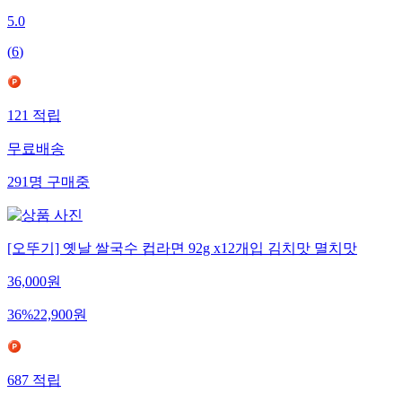
5.0
(
6
)
121
적립
무료배송
291
명
구매중
[오뚜기] 옛날 쌀국수 컵라면 92g x12개입 김치맛 멸치맛
36,000
원
36
%
22,900
원
687
적립