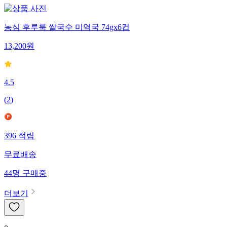
농심 후루룩 쌀국수 미역국 74gx6컵
13,200
원
4.5
(
2
)
396
적립
무료배송
44
명
구매중
더보기