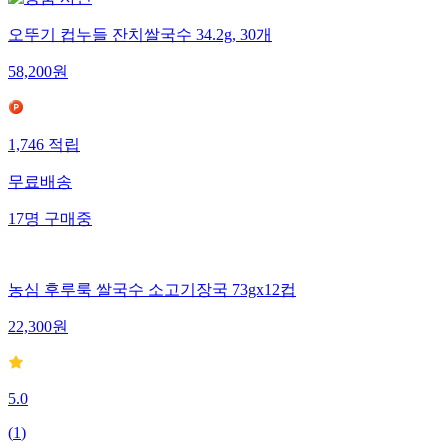
오뚜기 컵누들 잔치쌀국수 34.2g, 30개
58,200
원
1,746
적립
무료배송
17
명
구매중
농심 후루룩 쌀국수 소고기장국 73gx12컵
22,300
원
5.0
(
1
)