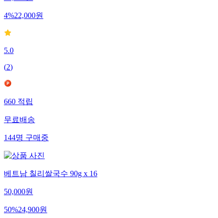
4
%
22,000
원
5.0
(
2
)
660
적립
무료배송
144
명
구매중
베트남 칠리쌀국수 90g x 16
50,000
원
50
%
24,900
원