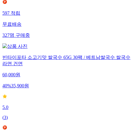
597
적립
무료배송
327
명
구매중
빈타이포타 소고기맛 쌀국수 65G 30팩 / 베트남쌀국수 쌀국수
라면 건면
60,000
원
40
%
35,900
원
5.0
(
3
)