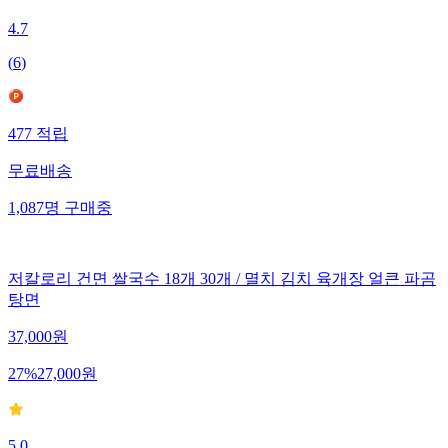
4.7
(
6
)
477
적립
무료배송
1,087
명
구매중
저칼로리 건면 쌀국수 18개 30개 / 멸치 김치 육개장 얼큰 파곰
탕면
37,000
원
27
%
27,000
원