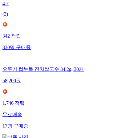
4.7
(
3
)
342
적립
330
명
구매중
오뚜기 컵누들 잔치쌀국수 34.2g, 30개
58,200
원
1,746
적립
무료배송
17
명
구매중