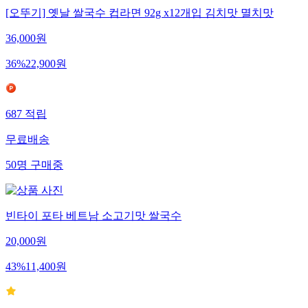
[오뚜기] 옛날 쌀국수 컵라면 92g x12개입 김치맛 멸치맛
36,000
원
36
%
22,900
원
687
적립
무료배송
50
명
구매중
빈타이 포타 베트남 소고기맛 쌀국수
20,000
원
43
%
11,400
원