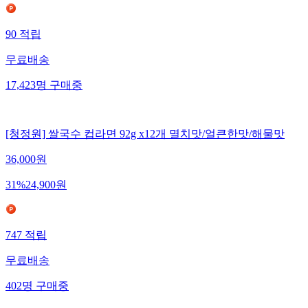
90
적립
무료배송
17,423
명
구매중
[청정원] 쌀국수 컵라면 92g x12개 멸치맛/얼큰한맛/해물맛
36,000
원
31
%
24,900
원
747
적립
무료배송
402
명
구매중