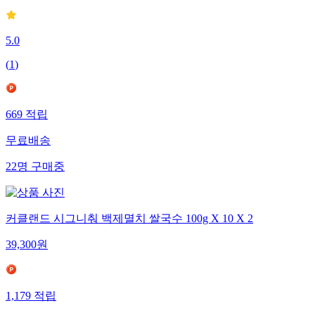
5.0
(
1
)
669
적립
무료배송
22
명
구매중
커클랜드 시그니춰 백제멸치 쌀국수 100g X 10 X 2
39,300
원
1,179
적립