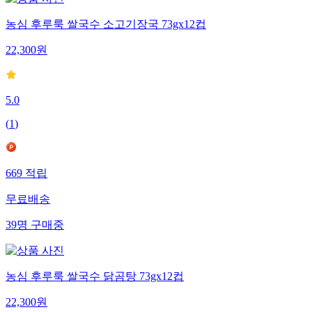
농심 후루룩 쌀국수 소고기장국 73gx12컵
22,300
원
5.0
(
1
)
669
적립
무료배송
39
명
구매중
농심 후루룩 쌀국수 닭곰탕 73gx12컵
22,300
원