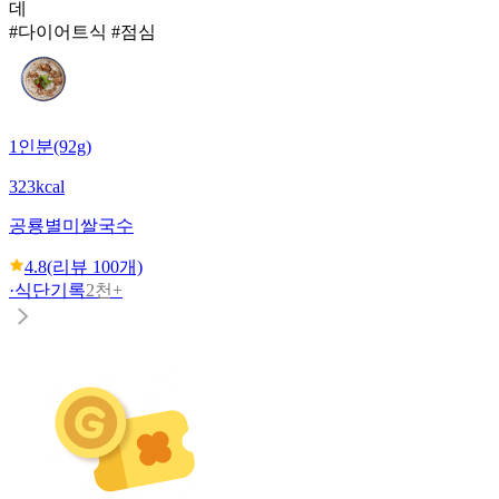
데
#다이어트식 #점심
1인분(92g)
323kcal
공룡별미
쌀국수
4.8
(리뷰
100
개)
·
식단기록
2천+