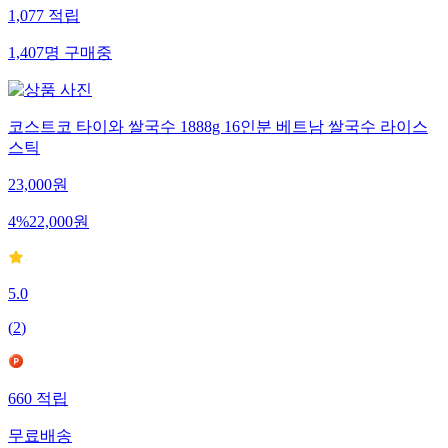
1,077
적립
1,407
명
구매중
코스트코 타이와 쌀국수 1888g 16인분 베트남 쌀국수 라이스
스틱
23,000
원
4
%
22,000
원
5.0
(
2
)
660
적립
무료배송