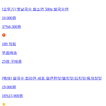
[오뚜기] 옛날국수 쌀소면 500g 쌀국수면
10,000
원
37
%
6,300
원
189
적립
무료배송
25
명
구매중
[백제] 쌀국수 컵라면 세트 얼큰한맛/멸치맛/김치맛/육개장맛
19,000
원
16
%
15,900
원