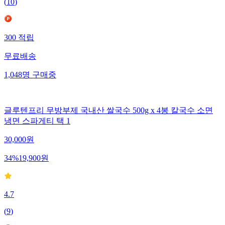
(
10
)
300
적립
무료배송
1,048
명
구매중
글루텐프리 무방부제 국내산 쌀국수 500g x 4봉 칼국수 소면
냉면 스파게티 택 1
30,000
원
34
%
19,900
원
4.7
(
9
)