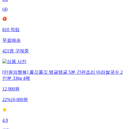
5.0
(
4
)
810
적립
무료배송
421
명
구매중
[만원의행복] 쫄깃쫄깃 탱글탱글 5분 간편조리 마라쌀국수 2
인분 336g 4팩
12,900
원
22
%
10,000
원
4.9