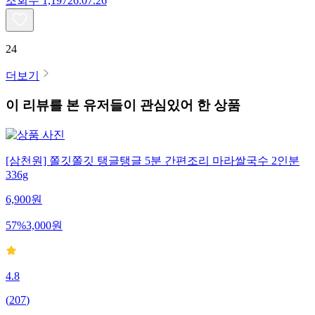
조회수
1,197
26.07.26
24
더보기
이 리뷰를 본 유저들이 관심있어 한 상품
[삼천원] 쫄깃쫄깃 탱글탱글 5분 간편조리 마라쌀국수 2인분
336g
6,900
원
57
%
3,000
원
4.8
(
207
)