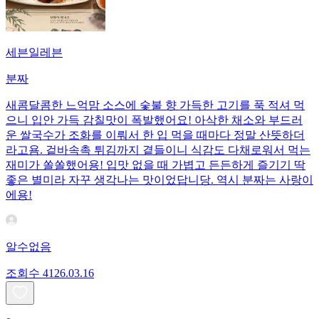
세븐일레븐
분짜
새콤달콤한 느억맘 소스에 숯불 향 가득한 고기를 푹 적셔 먹
으니 입안 가득 감칠맛이 폭발했어요! 아삭한 채소와 부드러
운 쌀국수가 조화를 이뤄서 한 입 먹을 때마다 정말 산뜻하더
라고욤. 겉바속촉 튀김까지 곁들이니 식감도 다채로워서 먹는
재미가 쏠쏠했어용! 입맛 없을 때 가볍고 든든하게 즐기기 딱
좋은 별미라 자꾸 생각나는 맛이었답니당. 역시 분짜는 사랑이
에용!
알수없음
조회수
41
26.03.16