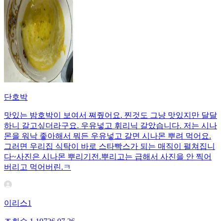
단호박
맛있는 밤호박이 보여서 쪄줬어요. 찐것도 그냥 맛있지만 달달
하니 갈고싶더라구요. 우유넣고 휘리닉 갈았습니다. 저는 시나
몬을 워낙 좋아해서 뭐든 우유넣고 갈면 시나몬 뿌려 먹어요.
그러면 우리집 식탁이 바로 스타빡스가 되는 매직이 펼쳐집니
다~사진은 시나몬 뿌리기전.뿌리고는 급해서 사진을 안 찍어
버리고 먹어버린.ㅋ
이리스1