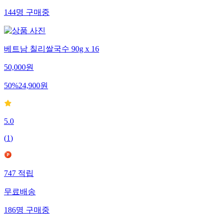
144
명
구매중
베트남 칠리쌀국수 90g x 16
50,000
원
50
%
24,900
원
5.0
(
1
)
747
적립
무료배송
186
명
구매중