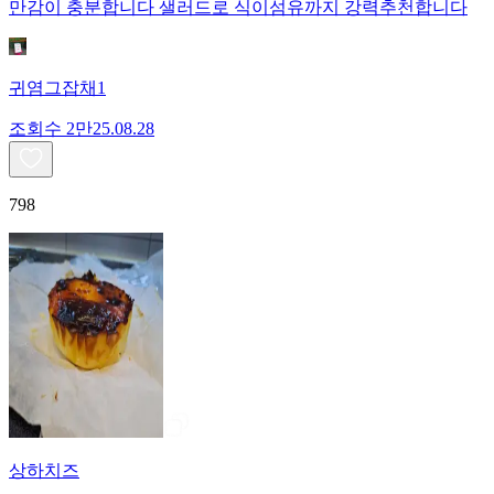
만감이 충분합니다 샐러드로 식이섬유까지 강력추천합니다
귀염그잡채1
조회수
2만
25.08.28
798
상하치즈