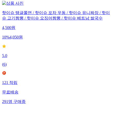
핫이슈 탱글쫄면 / 핫이슈 포차 우동 / 핫이슈 유니짜장 / 핫이
슈 고기짬뽕 / 핫이슈 오징어짬뽕 / 핫이슈 베트남 쌀국수
4,500
원
10
%
4,050
원
5.0
(
6
)
121
적립
무료배송
291
명
구매중