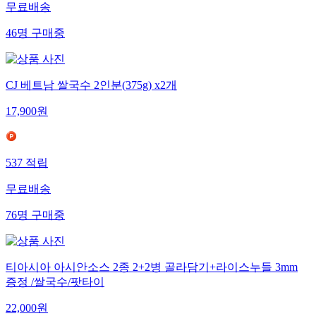
무료배송
46
명
구매중
CJ 베트남 쌀국수 2인분(375g) x2개
17,900
원
537
적립
무료배송
76
명
구매중
티아시아 아시안소스 2종 2+2병 골라담기+라이스누들 3mm
증정 /쌀국수/팟타이
22,000
원