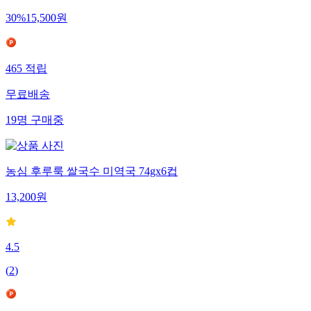
30
%
15,500
원
465
적립
무료배송
19
명
구매중
농심 후루룩 쌀국수 미역국 74gx6컵
13,200
원
4.5
(
2
)