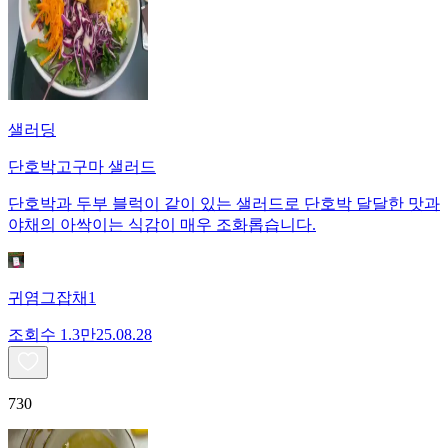
샐러딩
단호박고구마 샐러드
단호박과 두부 블럭이 같이 있는 샐러드로 단호박 달달한 맛과
야채의 아싹이는 식감이 매우 조화롭습니다.
귀염그잡채1
조회수
1.3만
25.08.28
730