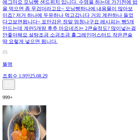
에그마요 모닝빵 샌드위치 입니다. 수영을 하는데 가기전에 밥
을 먹으면 좀 무겁더라고요~ 모닝빵하나에 내용물이 많아보
이죠? 저거 하나에 두유하나 먹고갑니다 거의 계란하나 들었
다고보면됩니다~ 포만감은 정말 엄청나구요 레시피는 빵5개
만드는데 계란5개랑 후추 마요네즈는 2큰술정도? 많이넣는걸
안좋아해요 설탕조금 소금조금 홀그레인머스터드 작은큰술
딱 요렇게 넣으면 됩니다.
똘맹
조회수
1.9만
25.08.29
999+