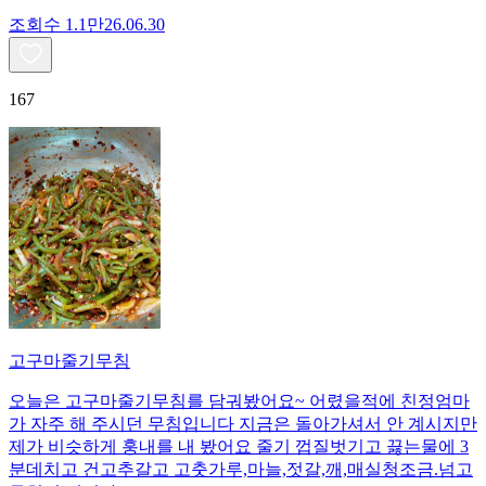
조회수
1.1만
26.06.30
167
고구마줄기무침
오늘은 고구마줄기무침를 담궈봤어요~ 어렸을적에 친정엄마
가 자주 해 주시던 무침입니다 지금은 돌아가셔서 안 계시지만
제가 비슷하게 훙내를 내 봤어요 줄기 껍질벗기고 끓는물에 3
분데치고 건고추갈고 고춧가루,마늘,젓갈,깨,매실청조금.넘고