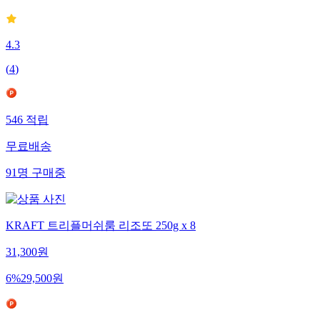
4.3
(
4
)
546
적립
무료배송
91
명
구매중
KRAFT 트리플머쉬룸 리조또 250g x 8
31,300
원
6
%
29,500
원