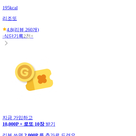
195kcal
리조또
4.8
(리뷰
260
개)
·
식단기록
2천+
지금 가입하고
10,000P + 로또 10장
받기
리뷰 쓰면
2,000P
를 추가로 드려요