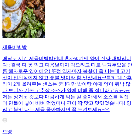
제육비빔밥
배달로 시킨 제육비빔밥인데 혼자먹기엔 양이 진짜 대박입니
다;; 결국 다 못 먹고 다음날까지 먹으려고 따로 남겨두었을 만
큼 혜자로운 양이에요! 뚜껑 열자마자 불향이 훅 나는데 고기
맛이 인위적이지 않고 숯불 맛이라 참 맛있네요~!특히 계란후
라이 2개 올려주는 센스는 굳!! ​다만 밥이랑 야채 양이 워낙 많
다 보니까 기본 고추장 소스가 양에 비해 좀 적더라고요ㅠ.ㅠ
저는 싱거운 것보다 매콤하게 먹는 걸 좋아해서 소스를 직접
더 만들어 넣어 비벼 먹었더니 간이 딱 맞고 맛있었습니다! 양
많고 불맛 나는 제육 좋아하시면 꼭 드셔보세요~^^
으앵