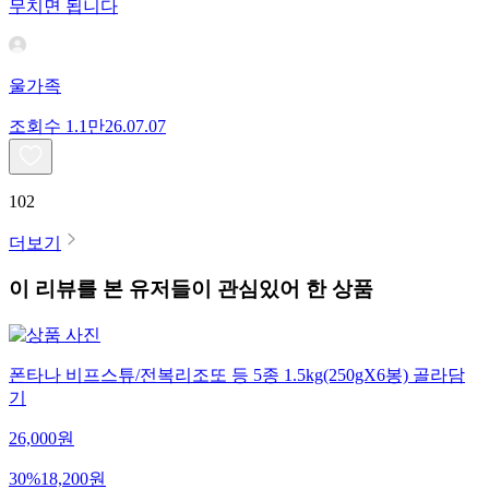
무치면 됩니다
울가족
조회수
1.1만
26.07.07
102
더보기
이 리뷰를 본 유저들이 관심있어 한 상품
폰타나 비프스튜/전복리조또 등 5종 1.5kg(250gX6봉) 골라담
기
26,000
원
30
%
18,200
원