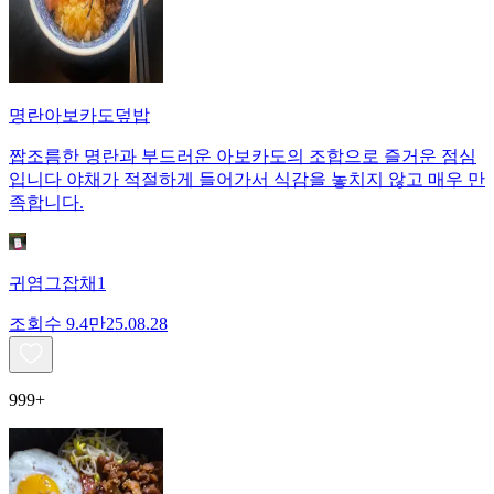
명란아보카도덮밥
짭조름한 명란과 부드러운 아보카도의 조합으로 즐거운 점심
입니다 야채가 적절하게 들어가서 식감을 놓치지 않고 매우 만
족합니다.
귀염그잡채1
조회수
9.4만
25.08.28
999+