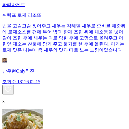
파리바게트
쉬림프 로제 리조또
밥을 고슬고슬 짓어주고 새우는 칵테일 새우로 준비를 해준뒤
에 로제소스를 팬에 부어 밥과 함께 조린 뒤에 채소등을 넣어
같이 조린 후에 새우는 따로 익힌 후에 고명으로 올려주고 어
린잎 채소는 찬물에 담가 주고 물기를 뺀 후에 올린다. 이거는
로제 맛은 나는데 좀 새우의 맛과 따로 노는 느낌이였습니다
남우현Only직진
조회수
181
26.02.15
3