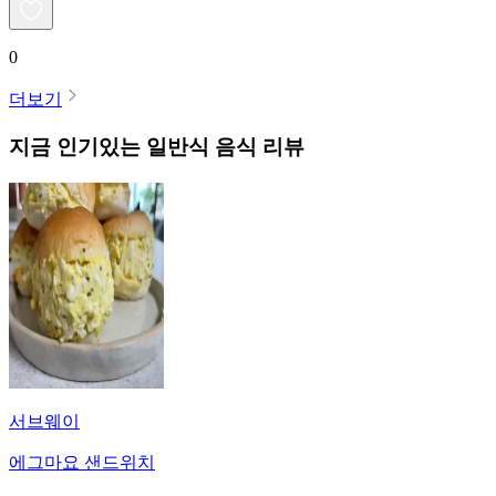
0
더보기
지금 인기있는
일반식
음식 리뷰
서브웨이
에그마요 샌드위치