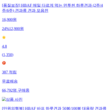
[품질보장] HBAF 매일 다르게 먹는 먼투썬 하루견과 (2주/4
주/6주) 견과류 견과 모음전
16,900
원
24
%
12,900
원
4.8
(
1,350
)
387
적립
무료배송
66,792
명
구매중
[만원의행복] HBAF 바프 하루견과 50봉/100봉 대용량 견과류