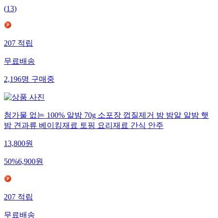
(
13
)
207
적립
무료배송
2,196
명
구매중
첨가물 없는 100% 알밤 70g 소포장 껍질제거 밤 밤알 알밤 햇
밤 견과류 베이킹재료 토핑 요리재료 간식 안주
13,800
원
50
%
6,900
원
207
적립
무료배송