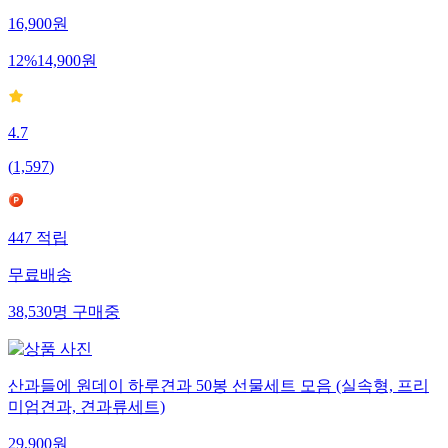
16,900
원
12
%
14,900
원
4.7
(
1,597
)
447
적립
무료배송
38,530
명
구매중
산과들에 원데이 하루견과 50봉 선물세트 모음 (실속형, 프리
미엄견과, 견과류세트)
29,900
원