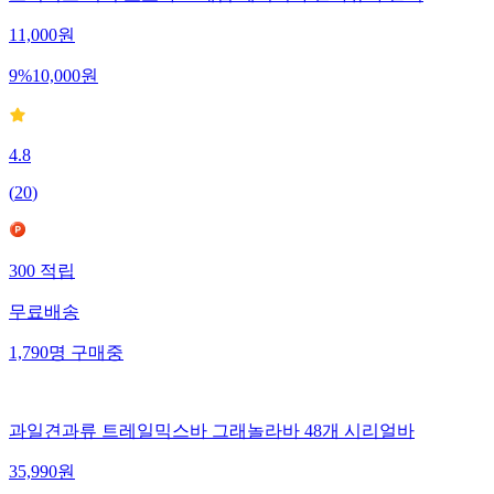
11,000
원
9
%
10,000
원
4.8
(
20
)
300
적립
무료배송
1,790
명
구매중
과일견과류 트레일믹스바 그래놀라바 48개 시리얼바
35,990
원