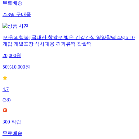
무료배송
253
명
구매중
[만원의행복] 국내산 찹쌀로 빚은 건강간식 영양찰떡 42g x 10
개입 개별포장 식사대용 견과류떡 찹쌀떡
20,000
원
50
%
10,000
원
4.7
(
38
)
300
적립
무료배송