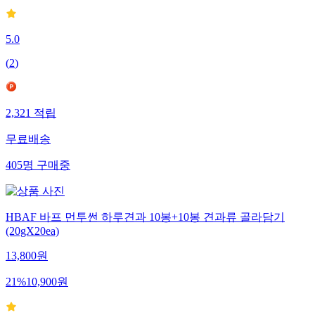
5.0
(
2
)
2,321
적립
무료배송
405
명
구매중
HBAF 바프 먼투썬 하루견과 10봉+10봉 견과류 골라담기
(20gX20ea)
13,800
원
21
%
10,900
원