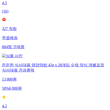
4.5
(
16
)
327
적립
무료배송
804
명
구매중
든든한 식사대용 영양약밥 42g x 28개입 수제 약식 개별포장
식사대용 견과류떡
13,800
원
50
%
6,900
원
4.2