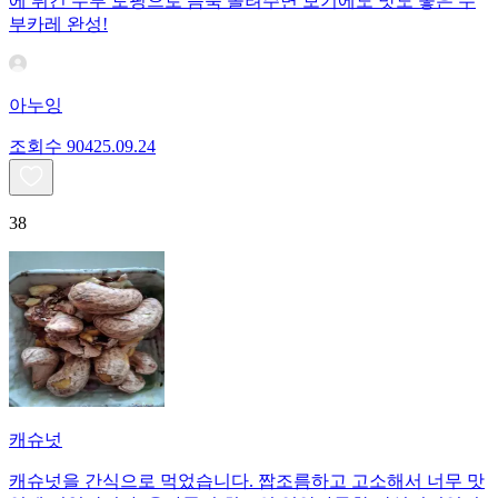
에 튀긴 두부 토핑으로 듬뿍 올려주면 보기에도 맛도 좋은 두
부카레 완성!
아누잉
조회수
904
25.09.24
38
캐슈넛
캐슈넛을 간식으로 먹었습니다. 짭조름하고 고소해서 너무 맛