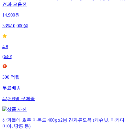
견과 모음전
14,900
원
33
%
10,000
원
4.8
(
640
)
300
적립
무료배송
42,209
명
구매중
산과들에 호두 아몬드 400g x2봉 견과류모음 (캐슈넛, 마카다
미아, 땅콩 등)