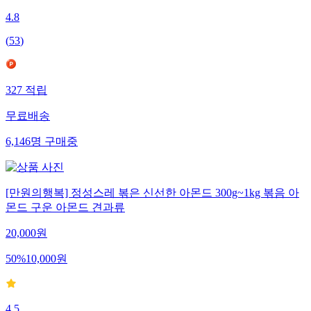
4.8
(
53
)
327
적립
무료배송
6,146
명
구매중
[만원의행복] 정성스레 볶은 신선한 아몬드 300g~1kg 볶음 아
몬드 구운 아몬드 견과류
20,000
원
50
%
10,000
원
4.5