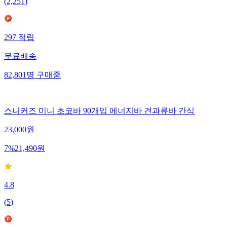
(
2,251
)
297
적립
무료배송
82,801
명
구매중
스니커즈 미니 초코바 90개입 에너지바 견과류바 간식
23,000
원
7
%
21,490
원
4.8
(
5
)