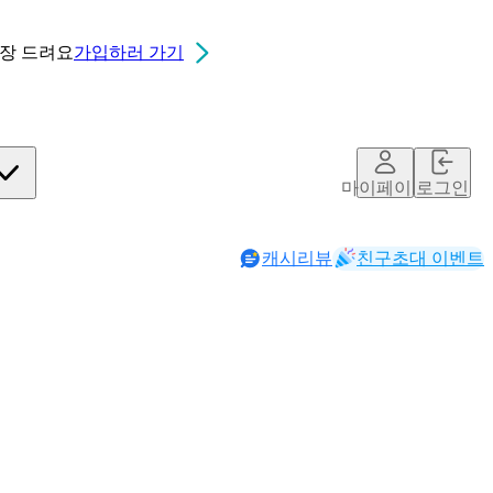
0장
드려요
가입하러 가기
마이페이지
로그인
캐시리뷰
친구초대 이벤트