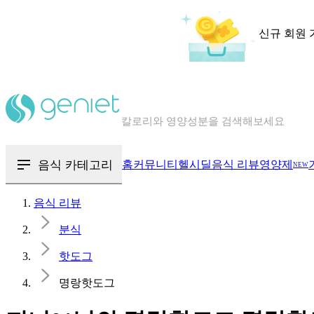
신규 회원 
칼로리와 영양성분을 검색해보세요
혈당 · 다이어트 음식 검색해보세요
음식 · 영양제 리뷰를 찾아보세요
음식 카테고리
홈
커뮤니티
헬시딜
음식 리뷰
영양제
NEW
음식 리뷰
분식
핫도그
명랑핫도그