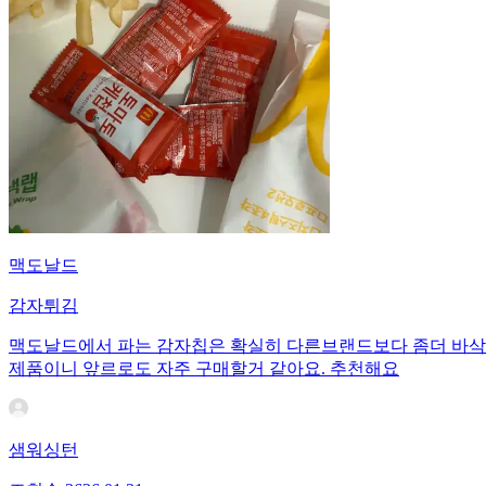
맥도날드
감자튀김
맥도날드에서 파는 감자칩은 확실히 다른브랜드보다 좀더 바삭하
제품이니 앞르로도 자주 구매할거 같아요. 추천해요
샘워싱턴