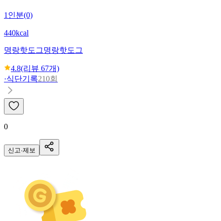
1인분(0)
440kcal
명랑핫도그
명랑핫도그
4.8
(리뷰
67
개)
·
식단기록
210회
0
신고·제보