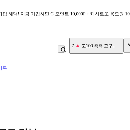
가입 혜택!
지금 가입하면
G 포인트 10,000P + 캐시로또 응모권 1
7
고100 촉촉 고구마 스틱
기록