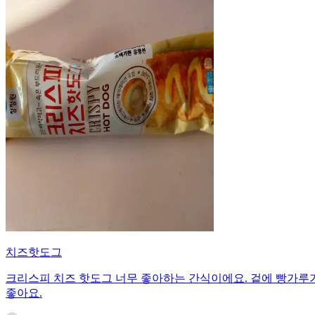
치즈핫도그
크리스피 치즈 핫도그 너무 좋아하는 간식이에요. 겉에 빵가루
좋아요.