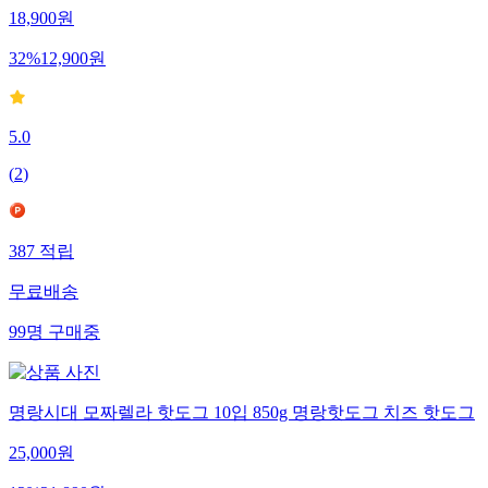
18,900
원
32
%
12,900
원
5.0
(
2
)
387
적립
무료배송
99
명
구매중
명랑시대 모짜렐라 핫도그 10입 850g 명랑핫도그 치즈 핫도그
25,000
원