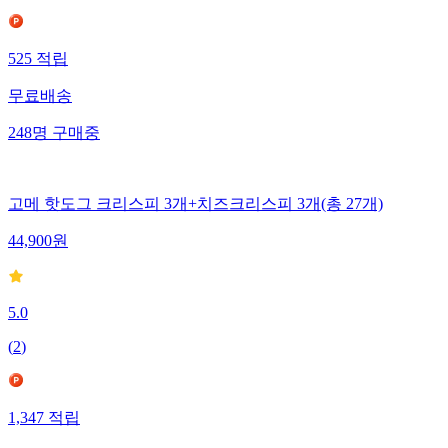
525
적립
무료배송
248
명
구매중
고메 핫도그 크리스피 3개+치즈크리스피 3개(총 27개)
44,900
원
5.0
(
2
)
1,347
적립