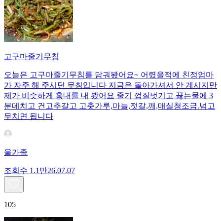
고구마줄기무침
오늘은 고구마줄기무침를 담궈봤어요~ 어렸을적에 친정엄마
가 자주 해 주시던 무침입니다 지금은 돌아가셔서 안 계시지만
제가 비슷하게 훙내를 내 봤어요 줄기 껍질벗기고 끓는물에 3
분데치고 건고추갈고 고춧가루,마늘,젓갈,깨,매실청조금.넘고
무치면 됩니다
울가족
조회수
1.1만
26.07.07
105