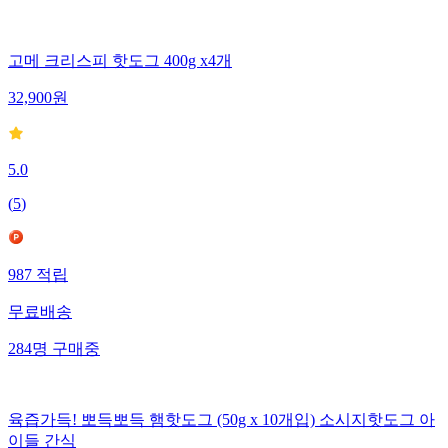
고메 크리스피 핫도그 400g x4개
32,900
원
5.0
(
5
)
987
적립
무료배송
284
명
구매중
육즙가득! 뽀득뽀득 햄핫도그 (50g x 10개입) 소시지핫도그 아