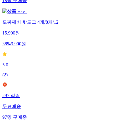
18
명
구매중
모짜깨비 핫도그 4개/8개/12
15,900
원
38
%
9,900
원
5.0
(
2
)
297
적립
무료배송
97
명
구매중