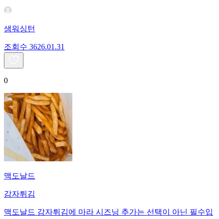
샘워싱턴
조회수
36
26.01.31
0
맥도날드
감자튀김
맥도날드 감자튀김에 마라 시즈닝 추가는 선택이 아닌 필수입