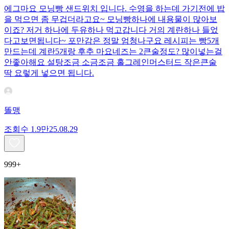
에그마요 모닝빵 샌드위치 입니다. 수영을 하는데 가기전에 밥
을 먹으면 좀 무겁더라고요~ 모닝빵하나에 내용물이 많아보
이죠? 저거 하나에 두유하나 먹고갑니다 거의 계란하나 들었
다고보면됩니다~ 포만감은 정말 엄청나구요 레시피는 빵5개
만드는데 계란5개랑 후추 마요네즈는 2큰술정도? 많이넣는걸
안좋아해요 설탕조금 소금조금 홀그레인머스터드 작은큰술
딱 요렇게 넣으면 됩니다.
똘맹
조회수
1.9만
25.08.29
999+