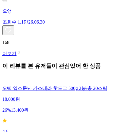
으앵
조회수
1.1만
26.06.30
168
더보기
이 리뷰를 본 유저들이 관심있어 한 상품
오뗄 입소문난 카스테라 핫도그 500g 2봉/총 20스틱
18,000
원
26
%
13,400
원