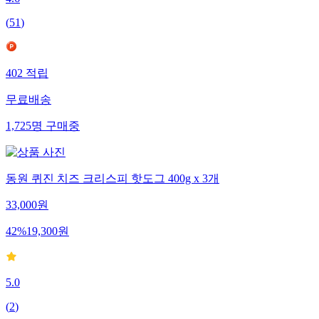
4.6
(
51
)
402
적립
무료배송
1,725
명
구매중
동원 퀴진 치즈 크리스피 핫도그 400g x 3개
33,000
원
42
%
19,300
원
5.0
(
2
)