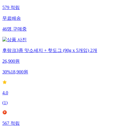
579
적립
무료배송
46
명
구매중
후랑크3종 맛소세지 + 핫도그 (90g x 5개입) 2개
26,900
원
30
%
18,900
원
4.0
(
1
)
567
적립