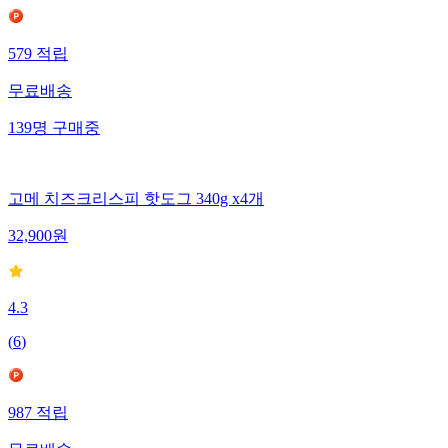
579
적립
무료배송
139
명
구매중
고메 치즈크리스피 핫도그 340g x4개
32,900
원
4.3
(
6
)
987
적립