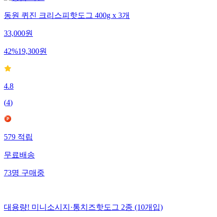
동원 퀴진 크리스피핫도그 400g x 3개
33,000
원
42
%
19,300
원
4.8
(
4
)
579
적립
무료배송
73
명
구매중
대용량! 미니소시지·통치즈핫도그 2종 (10개입)