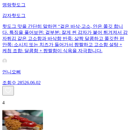
명랑핫도그
감자핫도그
핫도그 맛을 간단히 말하면 “겉은 바삭·고소, 안은 쫄깃 합니
다. 특징을 풀어보면: 겉부분: 잘게 썬 감자가 붙어 튀겨져서 감
자튀김 같은 고소함과 바삭함 반죽: 살짝 달콤하고 쫄깃한 편
안쪽: 소시지 또는 치즈가 들어가서 짭짤하고 고소함 설탕 +
케첩 조합: 달콤함 + 짭짤함이 식욕을 자극합니다.
언니오삐
조회수
285
26.06.02
4