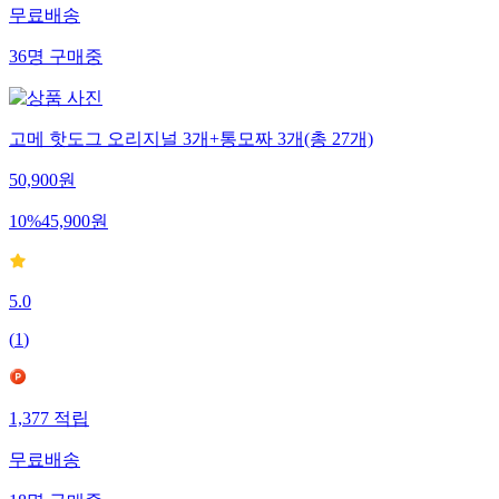
무료배송
36
명
구매중
고메 핫도그 오리지널 3개+통모짜 3개(총 27개)
50,900
원
10
%
45,900
원
5.0
(
1
)
1,377
적립
무료배송