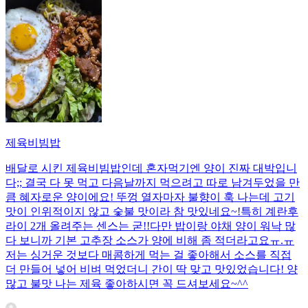
제육비빔밥
배달로 시킨 제육비빔밥인데 혼자먹기엔 양이 진짜 대박입니
다;; 결국 다 못 먹고 다음날까지 먹으려고 따로 남겨두었을 만
큼 혜자로운 양이에요! 뚜껑 열자마자 불향이 훅 나는데 고기
맛이 인위적이지 않고 숯불 맛이라 참 맛있네요~!특히 계란후
라이 2개 올려주는 센스는 굳!! ​다만 밥이랑 야채 양이 워낙 많
다 보니까 기본 고추장 소스가 양에 비해 좀 적더라고요ㅠ.ㅠ
저는 싱거운 것보다 매콤하게 먹는 걸 좋아해서 소스를 직접
더 만들어 넣어 비벼 먹었더니 간이 딱 맞고 맛있었습니다! 양
많고 불맛 나는 제육 좋아하시면 꼭 드셔보세요~^^