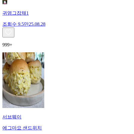
귀염그잡채1
조회수
9.5만
25.08.28
999+
서브웨이
에그마요 샌드위치