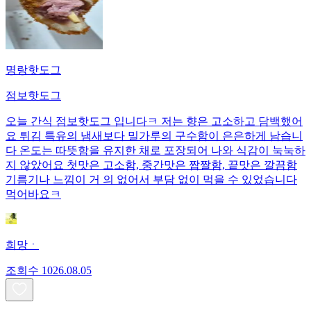
명랑핫도그
점보핫도그
오늘 간식 점보핫도그 입니다ㅋ 저는 향은 고소하고 담백했어
요 튀김 특유의 냄새보다 밀가루의 구수함이 은은하게 남습니
다 온도는 따뜻함을 유지한 채로 포장되어 나와 식감이 눅눅하
지 않았어요 첫맛은 고소함, 중간맛은 짭짤함, 끝맛은 깔끔함
기름기나 느낌이 거 의 없어서 부담 없이 먹을 수 있었습니다
먹어바요ㅋ
희망ㆍ
조회수
10
26.08.05