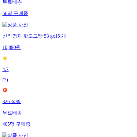
무료배송
56
명
구매중
신라명과 핫도그빵 53 gx15 개
10,890
원
4.7
(
7
)
326
적립
무료배송
405
명
구매중