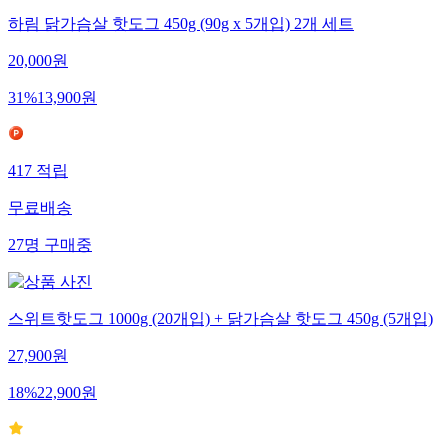
하림 닭가슴살 핫도그 450g (90g x 5개입) 2개 세트
20,000
원
31
%
13,900
원
417
적립
무료배송
27
명
구매중
스위트핫도그 1000g (20개입) + 닭가슴살 핫도그 450g (5개입)
27,900
원
18
%
22,900
원