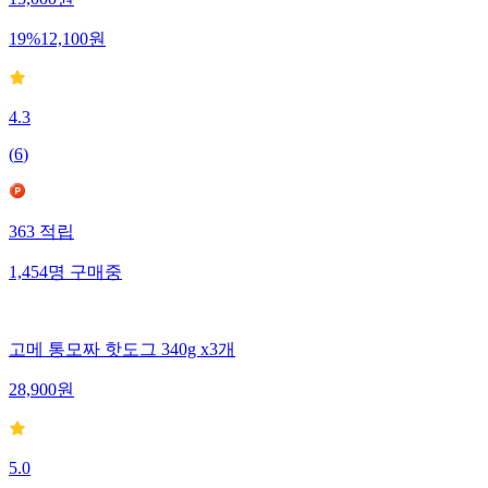
15,000
원
19
%
12,100
원
4.3
(
6
)
363
적립
1,454
명
구매중
고메 통모짜 핫도그 340g x3개
28,900
원
5.0