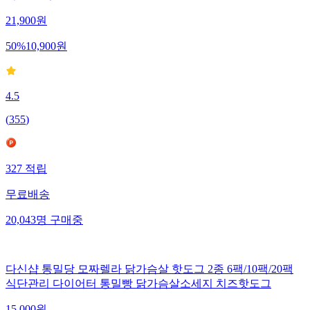
이들 간식
21,900
원
50
%
10,900
원
4.5
(
355
)
327
적립
무료배송
20,043
명
구매중
다신샵 통밀당 모짜렐라 닭가슴살 핫도그 2종 6팩/10팩/20팩
식단관리 다이어터 통밀빵 닭가슴살소세지 치즈핫도그