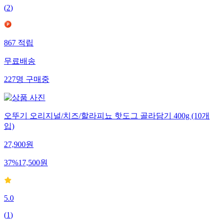
(
2
)
867
적립
무료배송
227
명
구매중
오뚜기 오리지널/치즈/할라피뇨 핫도그 골라담기 400g (10개
입)
27,900
원
37
%
17,500
원
5.0
(
1
)