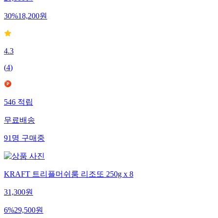
30
%
18,200
원
4.3
(
4
)
546
적립
무료배송
91
명
구매중
KRAFT 트리플머쉬룸 리조또 250g x 8
31,300
원
6
%
29,500
원