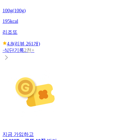
100g(100g)
195kcal
리조또
4.8
(리뷰
261
개)
·
식단기록
2천+
지금 가입하고