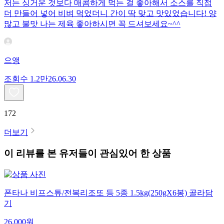
저는 싱거운 것보다 매콤하게 먹는 걸 좋아해서 소스를 직접
더 만들어 넣어 비벼 먹었더니 간이 딱 맞고 맛있었습니다! 양
많고 불맛 나는 제육 좋아하시면 꼭 드셔보세요~^^
으앵
조회수
1.2만
26.06.30
172
더보기
이 리뷰를 본 유저들이 관심있어 한 상품
폰타나 비프스튜/전복리조또 등 5종 1.5kg(250gX6봉) 골라담
기
26,000
원