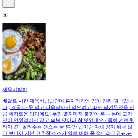
26
제육비빔밥
배달로 시킨 제육비빔밥인데 혼자먹기엔 양이 진짜 대박입니
다;; 결국 다 못 먹고 다음날까지 먹으려고 따로 남겨두었을 만
큼 혜자로운 양이에요! 뚜껑 열자마자 불향이 훅 나는데 고기
맛이 인위적이지 않고 숯불 맛이라 참 맛있네요~!특히 계란후
라이 2개 올려주는 센스는 굳!! ​다만 밥이랑 야채 양이 워낙 많
다 보니까 기본 고추장 소스가 양에 비해 좀 적더라고요ㅠ.ㅠ