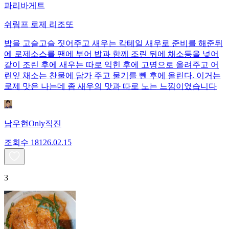
파리바게트
쉬림프 로제 리조또
밥을 고슬고슬 짓어주고 새우는 칵테일 새우로 준비를 해준뒤
에 로제소스를 팬에 부어 밥과 함께 조린 뒤에 채소등을 넣어
같이 조린 후에 새우는 따로 익힌 후에 고명으로 올려주고 어
린잎 채소는 찬물에 담가 주고 물기를 뺀 후에 올린다. 이거는
로제 맛은 나는데 좀 새우의 맛과 따로 노는 느낌이였습니다
남우현Only직진
조회수
181
26.02.15
3