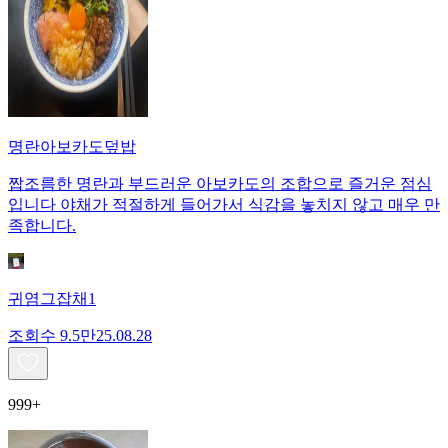
명란아보카도덮밥
짭조름한 명란과 부드러운 아보카도의 조합으로 즐거운 점심
입니다 야채가 적절하게 들어가서 식감을 놓치지 않고 매우 만
족합니다.
귀염그잡채1
조회수
9.5만
25.08.28
999+