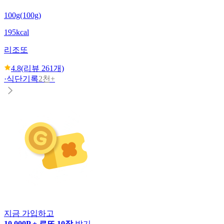
100g(100g)
195kcal
리조또
4.8
(리뷰
261
개)
·
식단기록
2천+
지금 가입하고
10,000P + 로또 10장
받기