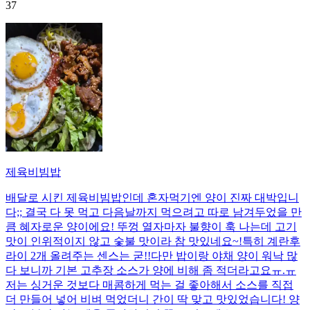
37
제육비빔밥
배달로 시킨 제육비빔밥인데 혼자먹기엔 양이 진짜 대박입니
다;; 결국 다 못 먹고 다음날까지 먹으려고 따로 남겨두었을 만
큼 혜자로운 양이에요! 뚜껑 열자마자 불향이 훅 나는데 고기
맛이 인위적이지 않고 숯불 맛이라 참 맛있네요~!특히 계란후
라이 2개 올려주는 센스는 굳!! ​다만 밥이랑 야채 양이 워낙 많
다 보니까 기본 고추장 소스가 양에 비해 좀 적더라고요ㅠ.ㅠ
저는 싱거운 것보다 매콤하게 먹는 걸 좋아해서 소스를 직접
더 만들어 넣어 비벼 먹었더니 간이 딱 맞고 맛있었습니다! 양