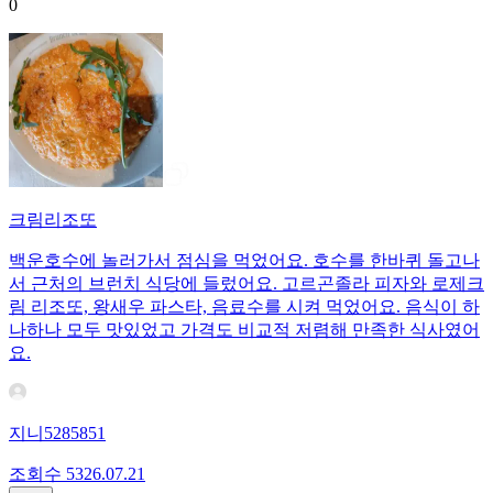
0
크림리조또
백운호수에 놀러가서 점심을 먹었어요. 호수를 한바퀴 돌고나
서 근처의 브런치 식당에 들렀어요. 고르곤졸라 피자와 로제크
림 리조또, 왕새우 파스타, 음료수를 시켜 먹었어요. 음식이 하
나하나 모두 맛있었고 가격도 비교적 저렴해 만족한 식사였어
요.
지니5285851
조회수
53
26.07.21