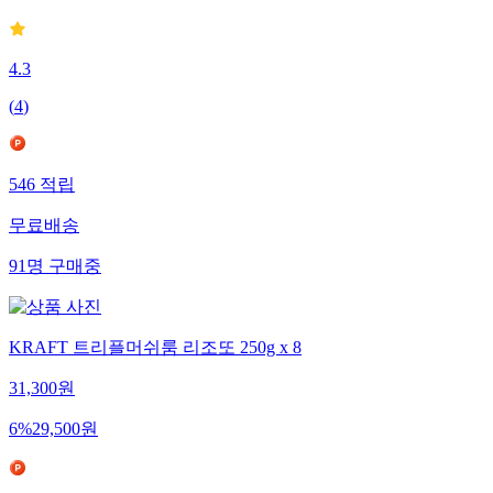
4.3
(
4
)
546
적립
무료배송
91
명
구매중
KRAFT 트리플머쉬룸 리조또 250g x 8
31,300
원
6
%
29,500
원