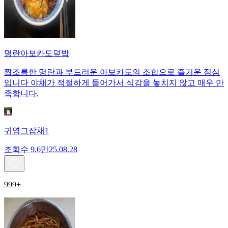
명란아보카도덮밥
짭조름한 명란과 부드러운 아보카도의 조합으로 즐거운 점심
입니다 야채가 적절하게 들어가서 식감을 놓치지 않고 매우 만
족합니다.
귀염그잡채1
조회수
9.6만
25.08.28
999+