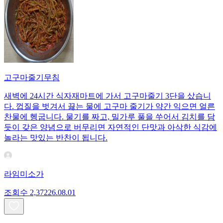
고구마줄기무침
새벽에 24시간 식자재마트에 가서 고구마줄기 3단을 샀습니
다. 껍질을 벗겨서 끓는 물에 고구마 줄기가 약간 익으면 얼른
찬물에 헹굽니다. 물기를 짜고, 밀가루 풀을 쑤어서 김치를 담
듯이 갖은 양념으로 버무리면 자연적인 단맛과 아삭한 식감에
놀라는 맛있는 반찬이 됩니다.
라임미소가
조회수
2,372
26.08.01