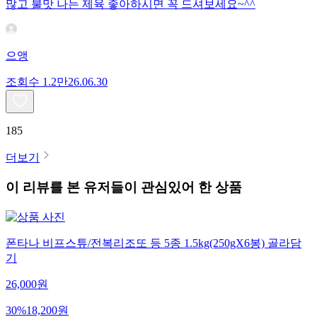
많고 불맛 나는 제육 좋아하시면 꼭 드셔보세요~^^
으앵
조회수
1.2만
26.06.30
185
더보기
이 리뷰를 본 유저들이 관심있어 한 상품
폰타나 비프스튜/전복리조또 등 5종 1.5kg(250gX6봉) 골라담
기
26,000
원
30
%
18,200
원