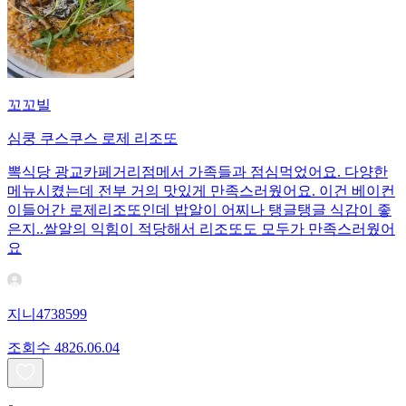
꼬꼬빌
심쿵 쿠스쿠스 로제 리조또
뽁식당 광교카페거리점메서 가족들과 점심먹었어요. 다양한
메뉴시켰는데 전부 거의 맛있게 만족스러웠어요. 이건 베이컨
이들어간 로제리조또인데 밥알이 어찌나 탱글탱글 식감이 좋
은지..쌀알의 익힘이 적당해서 리조또도 모두가 만족스러웠어
요
지니4738599
조회수
48
26.06.04