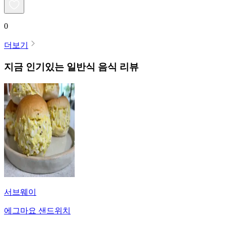
0
더보기
지금 인기있는
일반식
음식 리뷰
서브웨이
에그마요 샌드위치