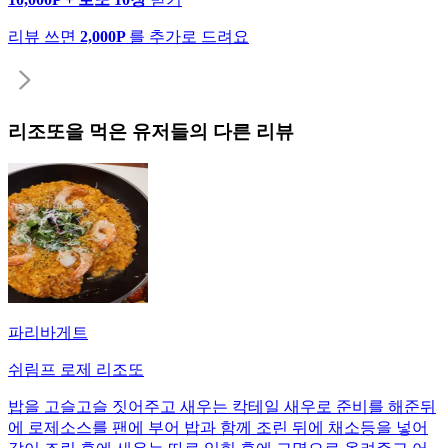
리뷰 쓰면
2,000P
를 추가로 드려요
리조또
을 먹은 유저들의 다른 리뷰
파리바게트
쉬림프 로제 리조또
밥을 고슬고슬 짓어주고 새우는 칵테일 새우로 준비를 해준뒤
에 로제소스를 팬에 부어 밥과 함께 조린 뒤에 채소등을 넣어