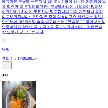
에그마요 모닝빵 샌드위치 입니다. 수영을 하는데 가기전에 밥
을 먹으면 좀 무겁더라고요~ 모닝빵하나에 내용물이 많아보
이죠? 저거 하나에 두유하나 먹고갑니다 거의 계란하나 들었
다고보면됩니다~ 포만감은 정말 엄청나구요 레시피는 빵5개
만드는데 계란5개랑 후추 마요네즈는 2큰술정도? 많이넣는걸
안좋아해요 설탕조금 소금조금 홀그레인머스터드 작은큰술
딱 요렇게 넣으면 됩니다.
똘맹
조회수
2.1만
25.08.29
999+