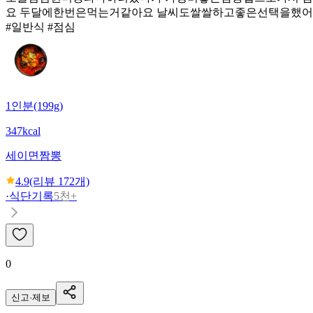
요 두달에한번은먹는거같아요 날씨도쌀쌀하고좋은선택을했
#일반식 #점심
1인분(199g)
347kcal
세이면
짬뽕
4.9
(리뷰
172
개)
·
식단기록
5천+
0
신고·제보