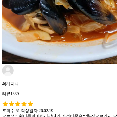
황레지나
리뷰1339
조회수 51
작성일자 26.02.19
오늘점심원미동파마하러갔다가 가성비좋은짬뽕집으로가서 짬