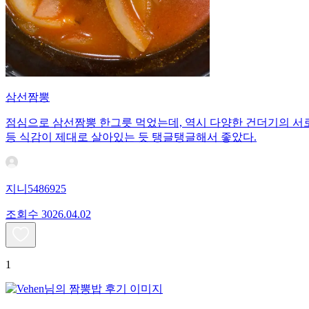
삼선짬뽕
점심으로 삼선짬뽕 한그릇 먹었는데, 역시 다양한 건더기의 서로
등 식감이 제대로 살아있는 듯 탱글탱글해서 좋았다.
지니5486925
조회수
30
26.04.02
1