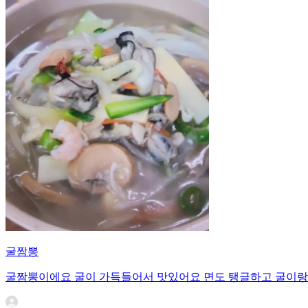
굴짬뽕
굴짬뽕이에요 굴이 가득들어서 맛있어요 면도 탱글하고 굴이랑