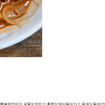
뽕을먹었어요 국물도맛있고 홍합도많이들어가고 꽂게도들어갔