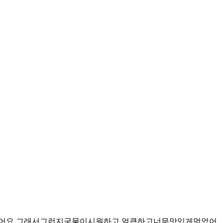
어요 그래서그런지국물이시원하고 얼큰하고너무맛있게먹었어