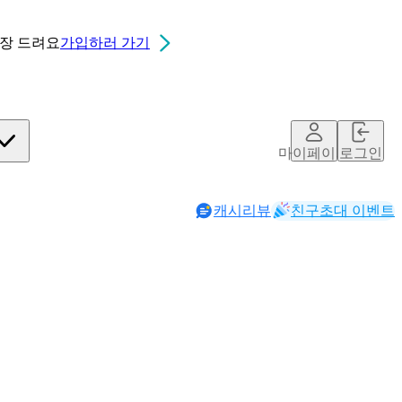
0장
드려요
가입하러 가기
마이페이지
로그인
캐시리뷰
친구초대 이벤트