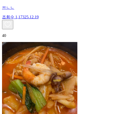
ㅉㄴㄴ
조회수
1,173
25.12.19
40