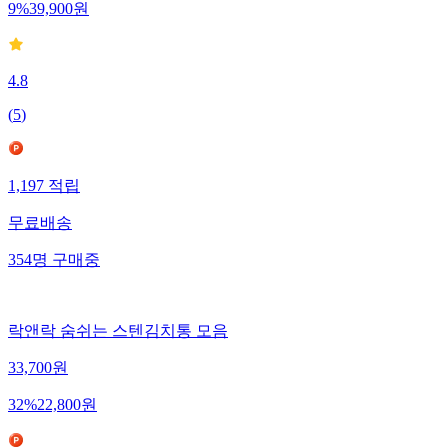
9
%
39,900
원
4.8
(
5
)
1,197
적립
무료배송
354
명
구매중
락앤락 숨쉬는 스텐김치통 모음
33,700
원
32
%
22,800
원