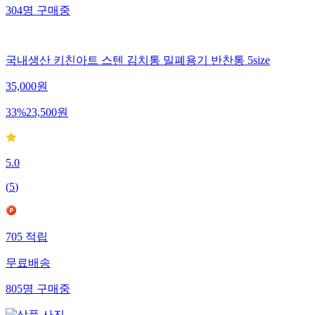
304
명
구매중
국내생산 키친아트 스텐 김치통 밀폐용기 반찬통 5size
35,000
원
33
%
23,500
원
5.0
(
5
)
705
적립
무료배송
805
명
구매중