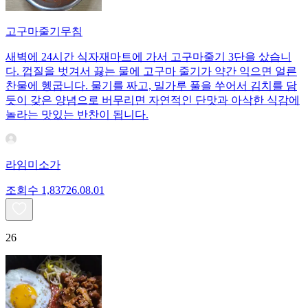
고구마줄기무침
새벽에 24시간 식자재마트에 가서 고구마줄기 3단을 샀습니
다. 껍질을 벗겨서 끓는 물에 고구마 줄기가 약간 익으면 얼른
찬물에 헹굽니다. 물기를 짜고, 밀가루 풀을 쑤어서 김치를 담
듯이 갖은 양념으로 버무리면 자연적인 단맛과 아삭한 식감에
놀라는 맛있는 반찬이 됩니다.
라임미소가
조회수
1,837
26.08.01
26