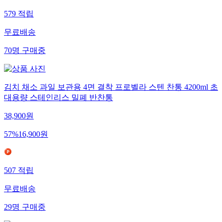
579
적립
무료배송
70
명
구매중
김치 채소 과일 보관용 4면 결착 프로벨라 스텐 찬통 4200ml 초
대용량 스테인리스 밀폐 반찬통
38,900
원
57
%
16,900
원
507
적립
무료배송
29
명
구매중