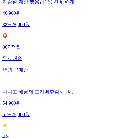
가슴살 계란 볶음밥(컵) 210g x3개
46,900
원
38
%
28,900
원
867
적립
무료배송
15
명
구매중
비비고 해남재 포기배추김치 2kg
54,900
원
51
%
26,900
원