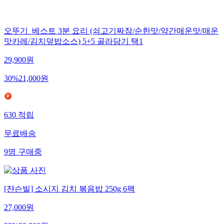
9,504
명
구매중
오뚜기_베스트 3분 요리 (쇠고기짜장/순한맛/약간매운맛/매운
맛카레/김치덮밥소스) 5+5 골라담기 택1
29,900
원
30
%
21,000
원
630
적립
무료배송
9
명
구매중
[쟌슨빌] 소시지 김치 볶음밥 250g 6팩
27,000
원