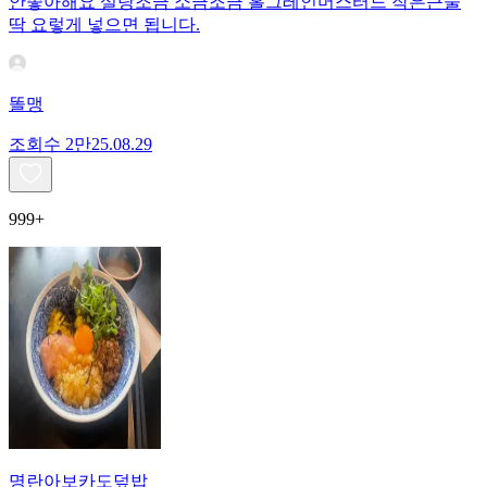
안좋아해요 설탕조금 소금조금 홀그레인머스터드 작은큰술
딱 요렇게 넣으면 됩니다.
똘맹
조회수
2만
25.08.29
999+
명란아보카도덮밥