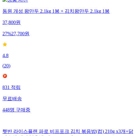
동원 개성 왕만두 2.1kg 1봉 + 김치왕만두 2.1kg 1봉
37,800
원
27
%
27,700
원
4.8
(
20
)
831
적립
무료배송
448
명
구매중
햇반 라이스플랜 파로 비프포크 김치 볶음밥(컵) 210g x3개+닭