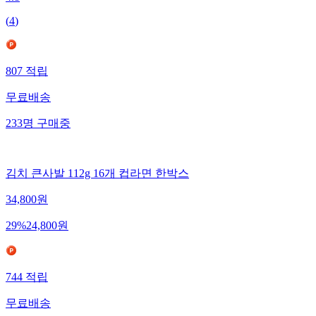
4.8
(
4
)
807
적립
무료배송
233
명
구매중
김치 큰사발 112g 16개 컵라면 한박스
34,800
원
29
%
24,800
원
744
적립
무료배송