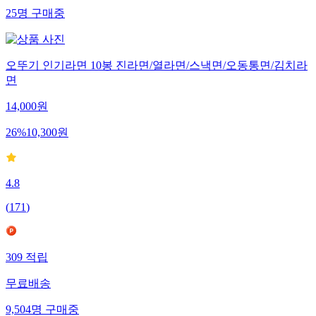
25
명
구매중
오뚜기 인기라면 10봉 진라면/열라면/스낵면/오동통면/김치라
면
14,000
원
26
%
10,300
원
4.8
(
171
)
309
적립
무료배송