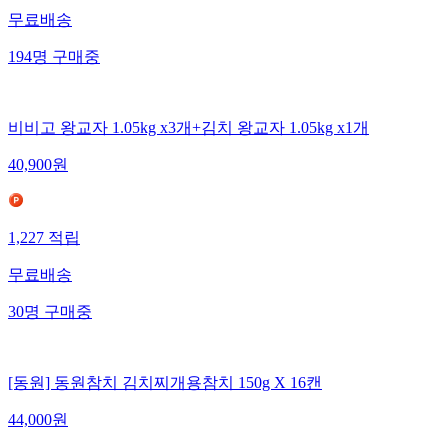
무료배송
194
명
구매중
비비고 왕교자 1.05kg x3개+김치 왕교자 1.05kg x1개
40,900
원
1,227
적립
무료배송
30
명
구매중
[동원] 동원참치 김치찌개용참치 150g X 16캔
44,000
원