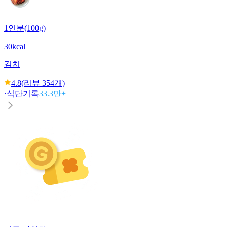
1인분(100g)
30kcal
김치
4.8
(리뷰
354
개)
·
식단기록
33.3만+