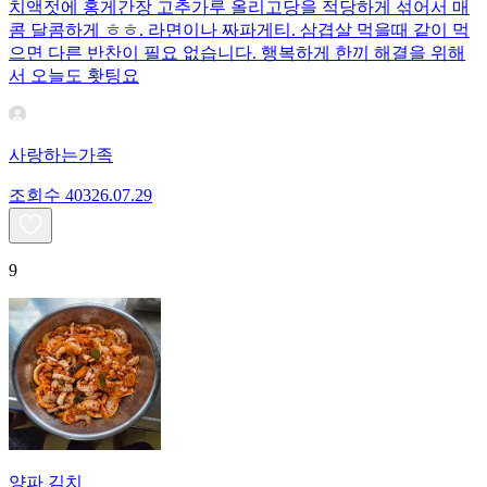
치액젓에 홍게간장 고추가루 올리고당을 적당하게 섞어서 매
콤 달콤하게 ㅎㅎ. 라면이나 짜파게티. 삼겹살 먹을때 같이 먹
으면 다른 반찬이 필요 없습니다. 행복하게 한끼 해결을 위해
서 오늘도 홧팅요
사랑하는가족
조회수
403
26.07.29
9
양파 김치