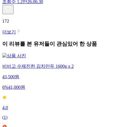
조회수
1.2만
26.06.30
172
더보기
이 리뷰를 본 유저들이 관심있어 한 상품
비비고 수제진한 김치만두 1600g x 2
43,500
원
6
%
41,000
원
4.0
(
1
)