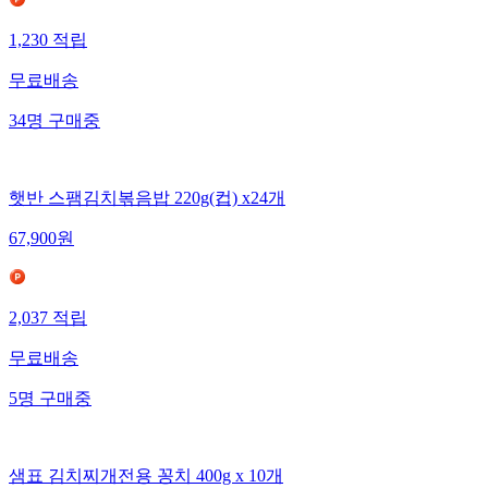
1,230
적립
무료배송
34
명
구매중
햇반 스팸김치볶음밥 220g(컵) x24개
67,900
원
2,037
적립
무료배송
5
명
구매중
샘표 김치찌개전용 꽁치 400g x 10개