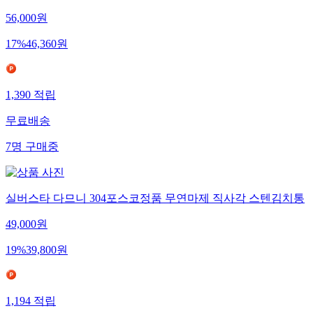
56,000
원
17
%
46,360
원
1,390
적립
무료배송
7
명
구매중
실버스타 다므니 304포스코정품 무연마제 직사각 스텐김치통
49,000
원
19
%
39,800
원
1,194
적립