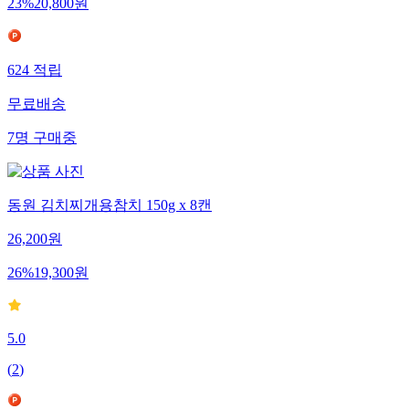
23
%
20,800
원
624
적립
무료배송
7
명
구매중
동원 김치찌개용참치 150g x 8캔
26,200
원
26
%
19,300
원
5.0
(
2
)