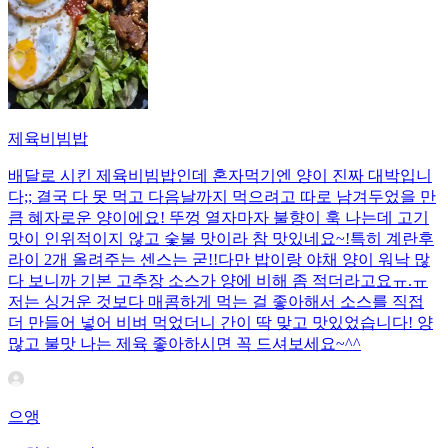
제육비빔밥
배달로 시킨 제육비빔밥인데 혼자먹기엔 양이 진짜 대박입니
다;; 결국 다 못 먹고 다음날까지 먹으려고 따로 남겨두었을 만
큼 혜자로운 양이에요! 뚜껑 열자마자 불향이 훅 나는데 고기
맛이 인위적이지 않고 숯불 맛이라 참 맛있네요~!특히 계란후
라이 2개 올려주는 센스는 굳!! ​다만 밥이랑 야채 양이 워낙 많
다 보니까 기본 고추장 소스가 양에 비해 좀 적더라고요ㅠ.ㅠ
저는 싱거운 것보다 매콤하게 먹는 걸 좋아해서 소스를 직접
더 만들어 넣어 비벼 먹었더니 간이 딱 맞고 맛있었습니다! 양
많고 불맛 나는 제육 좋아하시면 꼭 드셔보세요~^^
으앵