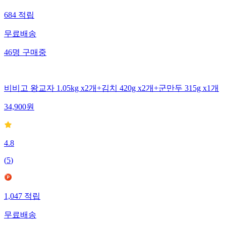
684
적립
무료배송
46
명
구매중
비비고 왕교자 1.05kg x2개+김치 420g x2개+군만두 315g x1개
34,900
원
4.8
(
5
)
1,047
적립
무료배송