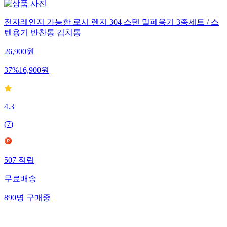
전자레인지 가능한 로시 렌지 304 스텐 밀폐용기 3종세트 / 스
텐용기 반찬통 김치통
26,900
원
37
%
16,900
원
4.3
(
7
)
507
적립
무료배송
890
명
구매중