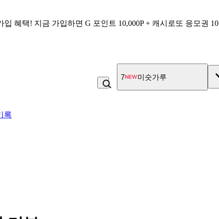
가입 혜택!
지금 가입하면
G 포인트 10,000P + 캐시로또 응모권 1
7
미숫가루
기록