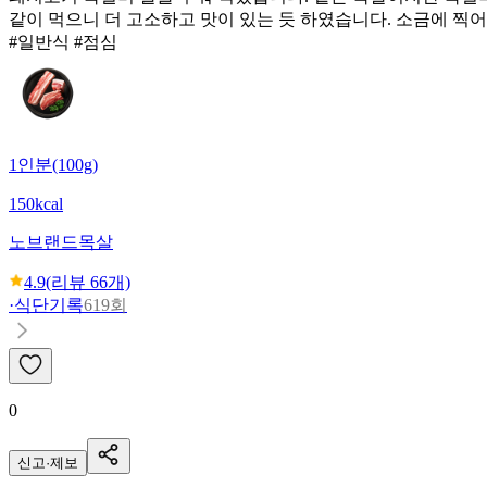
같이 먹으니 더 고소하고 맛이 있는 듯 하였습니다. 소금에 찍
#일반식 #점심
1인분(100g)
150kcal
노브랜드
목살
4.9
(리뷰
66
개)
·
식단기록
619회
0
신고·제보