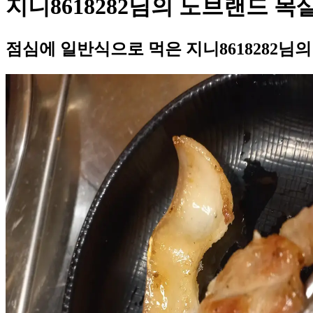
지니8618282님의 노브랜드 목
점심에 일반식으로 먹은 지니8618282님