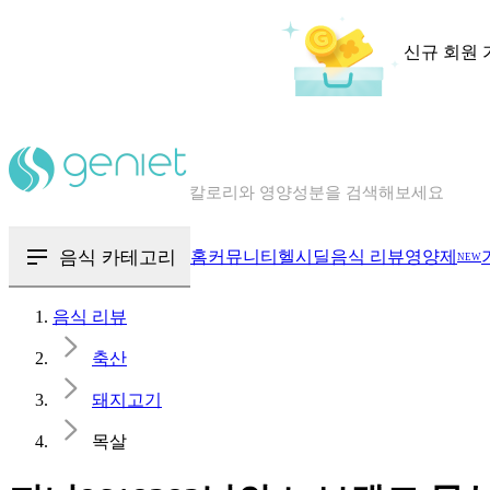
신규 회원 
칼로리와 영양성분을 검색해보세요
혈당 · 다이어트 음식 검색해보세요
음식 · 영양제 리뷰를 찾아보세요
음식 카테고리
홈
커뮤니티
헬시딜
음식 리뷰
영양제
NEW
음식 리뷰
축산
돼지고기
목살