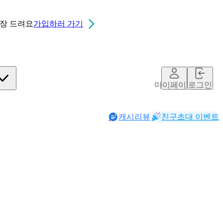
0장
드려요
가입하러 가기
마이페이지
로그인
캐시리뷰
친구초대 이벤트