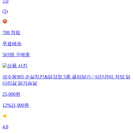
5.0
(
5
)
708
적립
무료배송
503
명
구매중
성수동905 순살치킨&닭강정 5종 골라담기 / 식단관리 저당 닭
다리살 닭가슴살
25,000
원
12
%
21,900
원
4.8