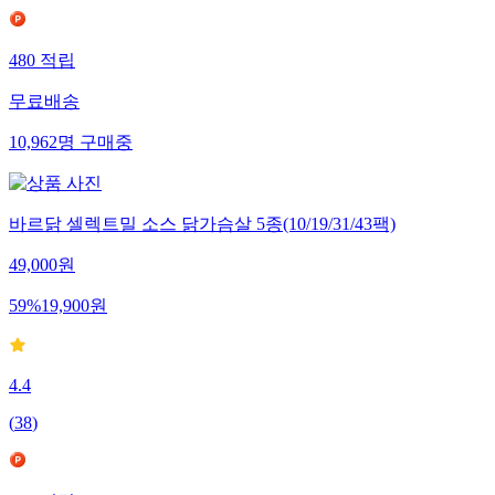
480
적립
무료배송
10,962
명
구매중
바르닭 셀렉트밀 소스 닭가슴살 5종(10/19/31/43팩)
49,000
원
59
%
19,900
원
4.4
(
38
)