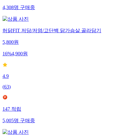
4,308
명
구매중
허닭FIT 저당/저염/고단백 닭가슴살 골라담기
5,800
원
16
%
4,900
원
4.9
(
63
)
147
적립
5,005
명
구매중