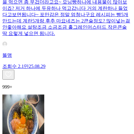
을 먹으면 좀 무겁더라고요~ 모닝빵하나에 내용물이 많아보
이죠? 저거 하나에 두유하나 먹고갑니다 거의 계란하나 들었
다고보면됩니다~ 포만감은 정말 엄청나구요 레시피는 빵5개
만드는데 계란5개랑 후추 마요네즈는 2큰술정도? 많이넣는걸
안좋아해요 설탕조금 소금조금 홀그레인머스터드 작은큰술
딱 요렇게 넣으면 됩니다.
똘맹
조회수
2.1만
25.08.29
999+