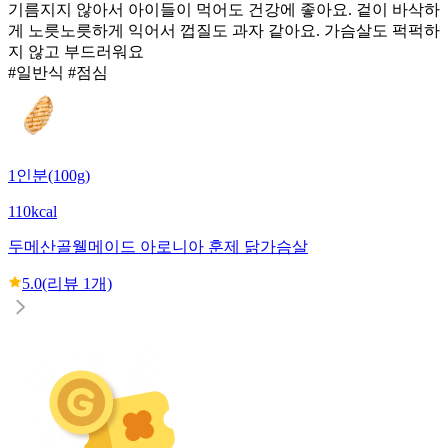
기름지지 않아서 아이들이 먹어도 건강에 좋아요. 겉이 바삭하
게 노릇노릇하게 익어서 껍질도 과자 같아요. 가슴살도 퍽퍽하
지 않고 부드러워요
#일반식 #점심
1인분(100g)
110kcal
두메산골
웰메이드 아로니아 훈제 닭가슴살
5.0
(리뷰
1
개)