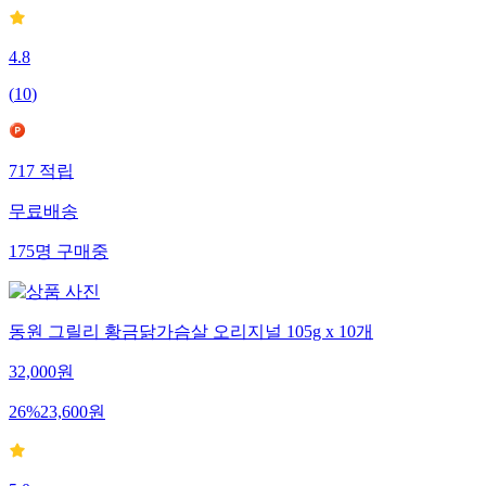
4.8
(
10
)
717
적립
무료배송
175
명
구매중
동원 그릴리 황금닭가슴살 오리지널 105g x 10개
32,000
원
26
%
23,600
원