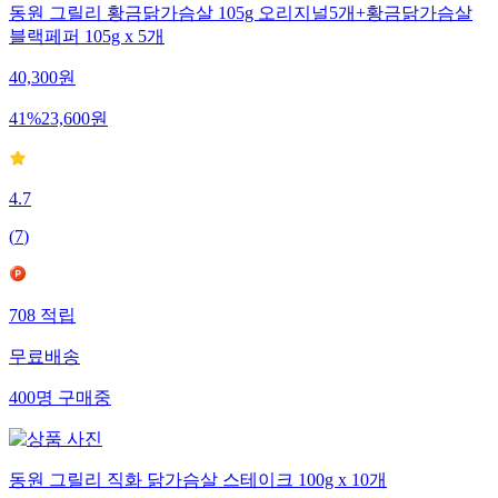
동원 그릴리 황금닭가슴살 105g 오리지널5개+황금닭가슴살
블랙페퍼 105g x 5개
40,300
원
41
%
23,600
원
4.7
(
7
)
708
적립
무료배송
400
명
구매중
동원 그릴리 직화 닭가슴살 스테이크 100g x 10개