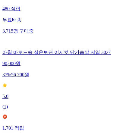
480
적립
무료배송
3,715
명
구매중
아침 바로드숑 실온보관 이지컷 닭가슴살 저염 30개
90,000
원
37
%
56,700
원
5.0
(
1
)
1,701
적립