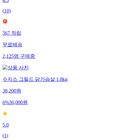
4.5
(
10
)
567
적립
무료배송
2,125
명
구매중
수지스 그릴드 닭가슴살 1.8kg
38,200
원
6
%
36,000
원
5.0
(
1
)