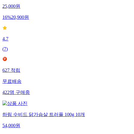
25,000
원
16
%
20,900
원
4.7
(
7
)
627
적립
무료배송
422
명
구매중
하림 수비드 닭가슴살 트러플 100g 10개
54,000
원