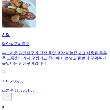
허닭
닭안심구이육포
부드러운 닭안심구이 간장 물엿 생강 마늘즙넣고 식용유 두른
후 노릇할때가지 구윘어요 중간에 마늘넣고 한번더 구워주면
불맛나는 안심구이입니다
지니5436233
조회수
117
26.01.08
0