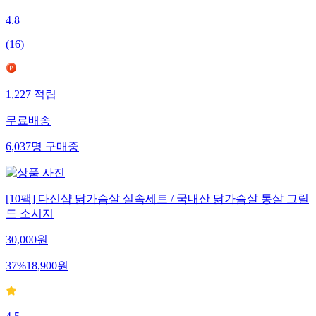
4.8
(
16
)
1,227
적립
무료배송
6,037
명
구매중
[10팩] 다신샵 닭가슴살 실속세트 / 국내산 닭가슴살 통살 그릴
드 소시지
30,000
원
37
%
18,900
원