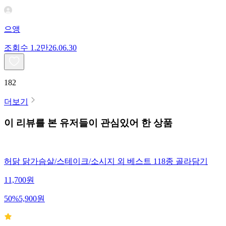
으앵
조회수
1.2만
26.06.30
182
더보기
이 리뷰를 본 유저들이 관심있어 한 상품
허닭 닭가슴살/스테이크/소시지 외 베스트 118종 골라담기
11,700
원
50
%
5,900
원