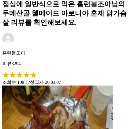
점심에 일반식으로 먹은 홈런볼조아님의
두메산골 웰메이드 아로니아 훈제 닭가슴
살 리뷰를 확인해보세요.
홈런볼조아
리뷰3294
조회수 108
작성일자 26.03.07