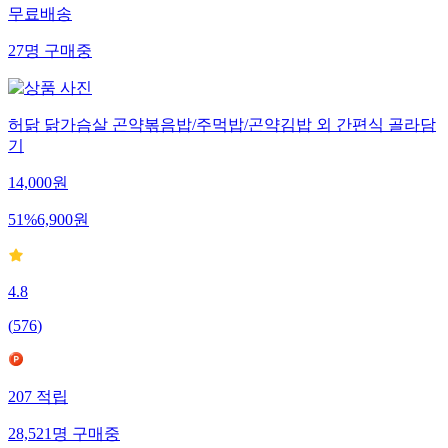
무료배송
27
명
구매중
허닭 닭가슴살 곤약볶음밥/주먹밥/곤약김밥 외 간편식 골라담
기
14,000
원
51
%
6,900
원
4.8
(
576
)
207
적립
28,521
명
구매중