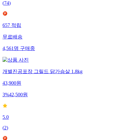
(
74
)
657
적립
무료배송
4,561
명
구매중
개별진공포장 그릴드 닭가슴살 1.8kg
43,900
원
3
%
42,500
원
5.0
(
2
)