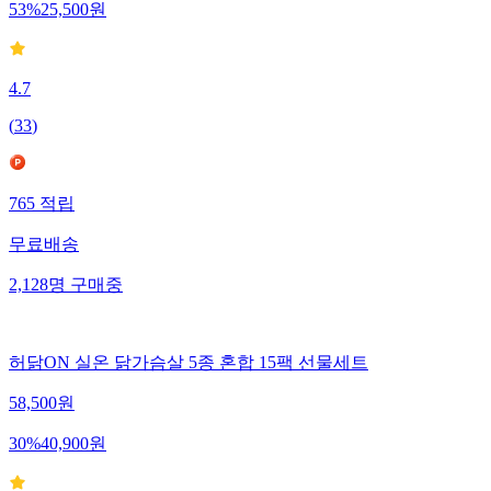
53
%
25,500
원
4.7
(
33
)
765
적립
무료배송
2,128
명
구매중
허닭ON 실온 닭가슴살 5종 혼합 15팩 선물세트
58,500
원
30
%
40,900
원