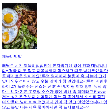
제육비빔밥
배달로 시킨 제육비빔밥인데 혼자먹기엔 양이 진짜 대박입니
다;; 결국 다 못 먹고 다음날까지 먹으려고 따로 남겨두었을 만
큼 혜자로운 양이에요! 뚜껑 열자마자 불향이 훅 나는데 고기
맛이 인위적이지 않고 숯불 맛이라 참 맛있네요~!특히 계란후
라이 2개 올려주는 센스는 굳!! ​다만 밥이랑 야채 양이 워낙 많
다 보니까 기본 고추장 소스가 양에 비해 좀 적더라고요ㅠ.ㅠ
저는 싱거운 것보다 매콤하게 먹는 걸 좋아해서 소스를 직접
더 만들어 넣어 비벼 먹었더니 간이 딱 맞고 맛있었습니다! 양
많고 불맛 나는 제육 좋아하시면 꼭 드셔보세요~^^