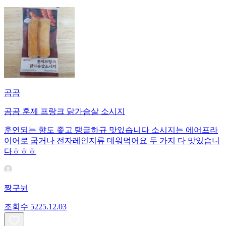
곰곰
곰곰 훈제 프랑크 닭가슴살 소시지
훈연되는 향도 좋고 탱글하규 맛있습니다 소시지는 에어프라
이어로 굽거나 전자레인지류 데워먹어요 두 가지 다 맛있습니
다ㅎㅎㅎ
짱구뉜
조회수
52
25.12.03