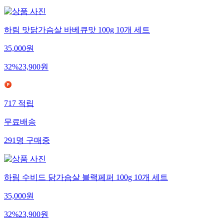
하림 맛닭가슴살 바베큐맛 100g 10개 세트
35,000
원
32
%
23,900
원
717
적립
무료배송
291
명
구매중
하림 수비드 닭가슴살 블랙페퍼 100g 10개 세트
35,000
원
32
%
23,900
원