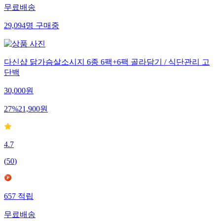
무료배송
29,094
명
구매중
다신샵 닭가슴살소시지 6종 6팩+6팩 골라담기 / 식단관리 고
단백
30,000
원
27
%
21,900
원
4.7
(
50
)
657
적립
무료배송