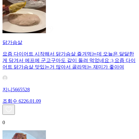
닭가슴살
요즘 다이어트 시작해서 닭가슴살 즐겨먹는데 오늘은 달달한
게 당겨서 에프에 군고구마도 같이 돌려 먹었네요 :) 요즘 다이
어트 닭가슴살 맛있는거 많아서 골라먹는 재미가 좋아여
지니5665528
조회수
62
26.01.09
0