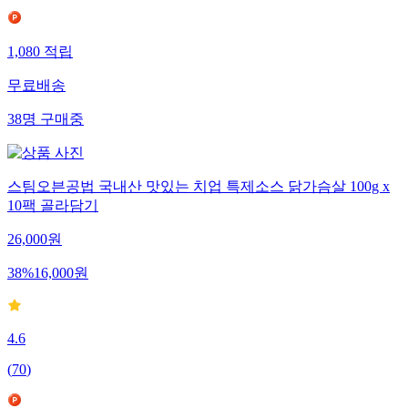
1,080
적립
무료배송
38
명
구매중
스팀오븐공법 국내산 맛있는 치업 특제소스 닭가슴살 100g x
10팩 골라담기
26,000
원
38
%
16,000
원
4.6
(
70
)