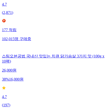
4.7
(
2,871
)
177
적립
102,015
명
구매중
스팀오븐공법 국내산 맛있는 치큐 닭가슴살 3가지 맛 (100g x
10팩)
26,000
원
38
%
16,000
원
4.7
(
197
)