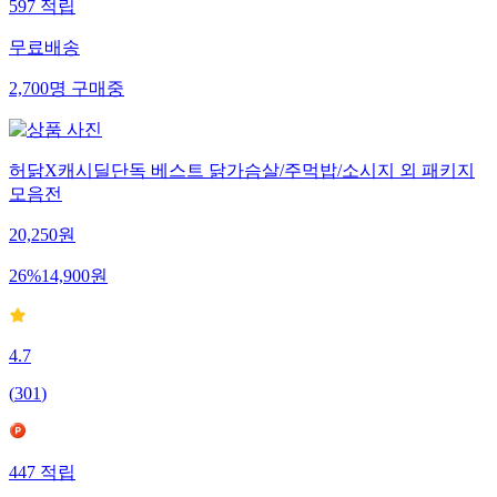
597
적립
무료배송
2,700
명
구매중
허닭X캐시딜단독 베스트 닭가슴살/주먹밥/소시지 외 패키지
모음전
20,250
원
26
%
14,900
원
4.7
(
301
)
447
적립