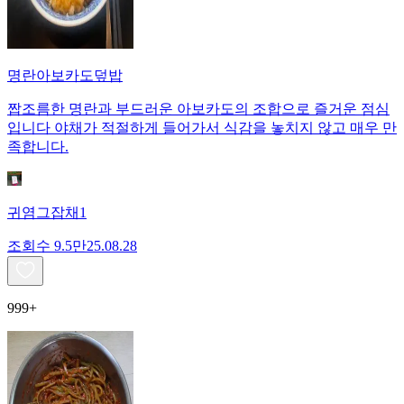
명란아보카도덮밥
짭조름한 명란과 부드러운 아보카도의 조합으로 즐거운 점심
입니다 야채가 적절하게 들어가서 식감을 놓치지 않고 매우 만
족합니다.
귀염그잡채1
조회수
9.5만
25.08.28
999+