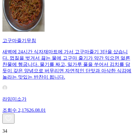
고구마줄기무침
새벽에 24시간 식자재마트에 가서 고구마줄기 3단을 샀습니
다. 껍질을 벗겨서 끓는 물에 고구마 줄기가 약간 익으면 얼른
찬물에 헹굽니다. 물기를 짜고, 밀가루 풀을 쑤어서 김치를 담
듯이 갖은 양념으로 버무리면 자연적인 단맛과 아삭한 식감에
놀라는 맛있는 반찬이 됩니다.
라임미소가
조회수
2,176
26.08.01
34