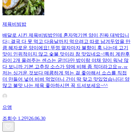
제육비빔밥
배달로 시킨 제육비빔밥인데 혼자먹기엔 양이 진짜 대박입니
다;; 결국 다 못 먹고 다음날까지 먹으려고 따로 남겨두었을 만
큼 혜자로운 양이에요! 뚜껑 열자마자 불향이 훅 나는데 고기
맛이 인위적이지 않고 숯불 맛이라 참 맛있네요~!특히 계란후
라이 2개 올려주는 센스는 굳!! ​다만 밥이랑 야채 양이 워낙 많
다 보니까 기본 고추장 소스가 양에 비해 좀 적더라고요ㅠ.ㅠ
저는 싱거운 것보다 매콤하게 먹는 걸 좋아해서 소스를 직접
더 만들어 넣어 비벼 먹었더니 간이 딱 맞고 맛있었습니다! 양
많고 불맛 나는 제육 좋아하시면 꼭 드셔보세요~^^
으앵
조회수
1.2만
26.06.30