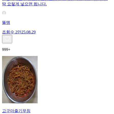
딱 요렇게 넣으면 됩니다.
똘맹
조회수
2만
25.08.29
999+
고구마줄기무침