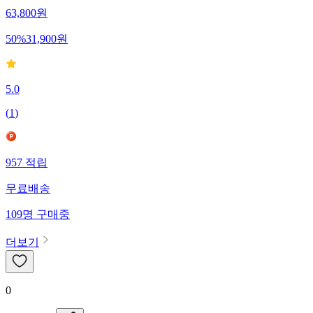
63,800
원
50
%
31,900
원
5.0
(
1
)
957
적립
무료배송
109
명
구매중
더보기
0