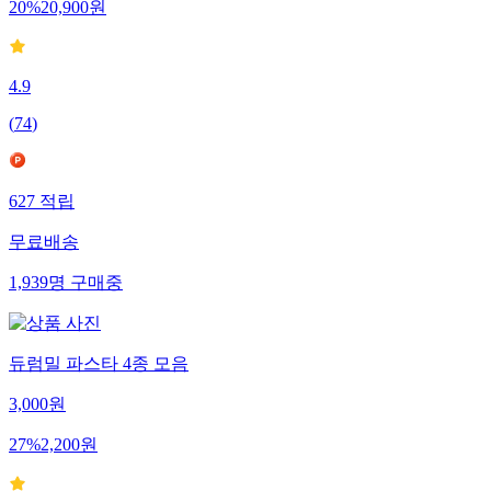
20
%
20,900
원
4.9
(
74
)
627
적립
무료배송
1,939
명
구매중
듀럼밀 파스타 4종 모음
3,000
원
27
%
2,200
원