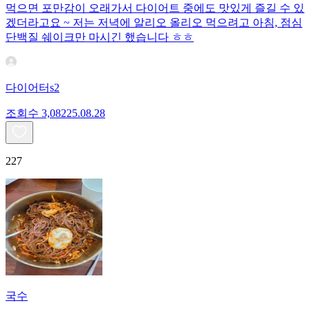
먹으면 포만감이 오래가서 다이어트 중에도 맛있게 즐길 수 있
겠더라고요 ~ 저는 저녁에 알리오 올리오 먹으려고 아침, 점심
단백질 쉐이크만 마시긴 했습니다 ㅎㅎ
다이어터s2
조회수
3,082
25.08.28
227
국수