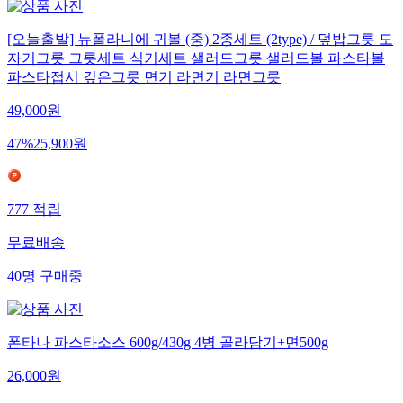
[오늘출발] 뉴폴라니에 귀볼 (중) 2종세트 (2type) / 덮밥그릇 도
자기그릇 그릇세트 식기세트 샐러드그릇 샐러드볼 파스타볼
파스타접시 깊은그릇 면기 라면기 라면그릇
49,000
원
47
%
25,900
원
777
적립
무료배송
40
명
구매중
폰타나 파스타소스 600g/430g 4병 골라담기+면500g
26,000
원