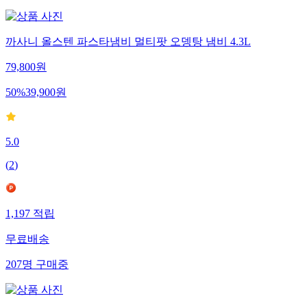
까사니 올스텐 파스타냄비 멀티팟 오뎅탕 냄비 4.3L
79,800
원
50
%
39,900
원
5.0
(
2
)
1,197
적립
무료배송
207
명
구매중