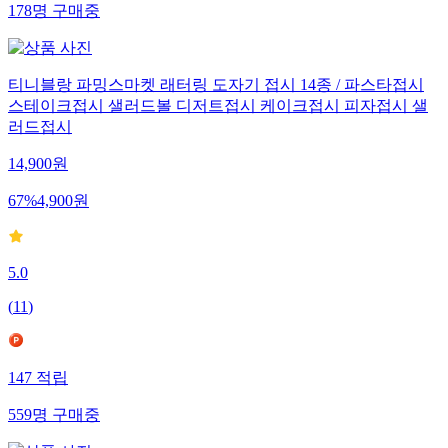
178
명
구매중
티니블랑 파밍스마켓 래터링 도자기 접시 14종 / 파스타접시
스테이크접시 샐러드볼 디저트접시 케이크접시 피자접시 샐
러드접시
14,900
원
67
%
4,900
원
5.0
(
11
)
147
적립
559
명
구매중