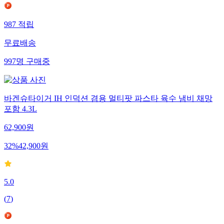
987
적립
무료배송
997
명
구매중
바겐슈타이거 IH 인덕션 겸용 멀티팟 파스타 육수 냄비 채망
포함 4.3L
62,900
원
32
%
42,900
원
5.0
(
7
)