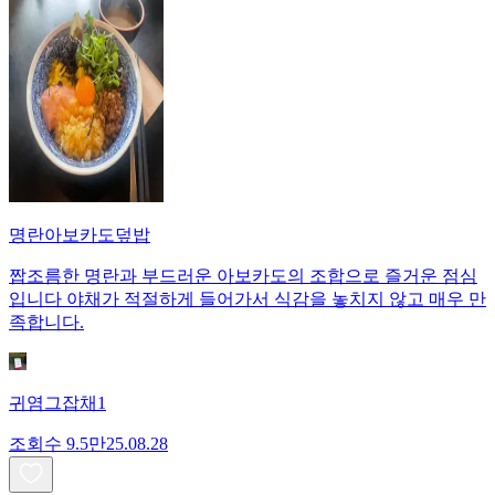
명란아보카도덮밥
짭조름한 명란과 부드러운 아보카도의 조합으로 즐거운 점심
입니다 야채가 적절하게 들어가서 식감을 놓치지 않고 매우 만
족합니다.
귀염그잡채1
조회수
9.5만
25.08.28