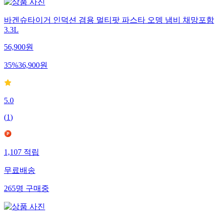
바겐슈타이거 인덕션 겸용 멀티팟 파스타 오뎅 냄비 채망포함
3.3L
56,900
원
35
%
36,900
원
5.0
(
1
)
1,107
적립
무료배송
265
명
구매중