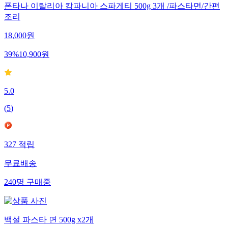
폰타나 이탈리아 캄파니아 스파게티 500g 3개 /파스타면/간편
조리
18,000
원
39
%
10,900
원
5.0
(
5
)
327
적립
무료배송
240
명
구매중
백설 파스타 면 500g x2개