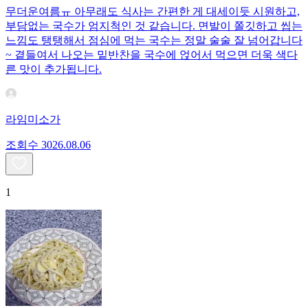
무더운여름ㅠ 아무래도 식사는 간편한 게 대세이듯 시원하고,
부담없는 국수가 엄지척인 것 같습니다. 면발이 쫄깃하고 씹는
느낌도 탱탱해서 점심에 먹는 국수는 정말 술술 잘 넘어갑니다
~ 곁들여서 나오는 밑반찬을 국수에 얹어서 먹으면 더욱 색다
른 맛이 추가됩니다.
라임미소가
조회수
30
26.08.06
1