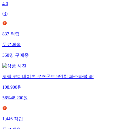
4.0
(
3
)
837
적립
무료배송
358
명
구매중
코렐 코디네이츠 로즈몬트 9인치 파스타볼 4P
108,900
원
56
%
48,200
원
1,446
적립