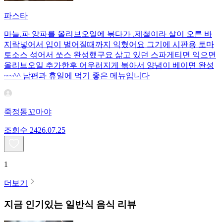
파스타
마늘.파 양파를 올리브오일에 볶다가 .제철이라 살이 오른 바
지락넣어서 입이 벌어질때까지 익혔어요 그기에 시판용 토마
토소스 섞어서 쏘스 완성했구요 삶고 있던 스파게티면 익으면
올리브오일 추가한후 어우러지게 볶아서 양념이 베이면 완성
~~^^ 남편과 휴일에 먹기 좋은 메뉴입니다
죽정동꼬마야
조회수
24
26.07.25
1
더보기
지금 인기있는
일반식
음식 리뷰