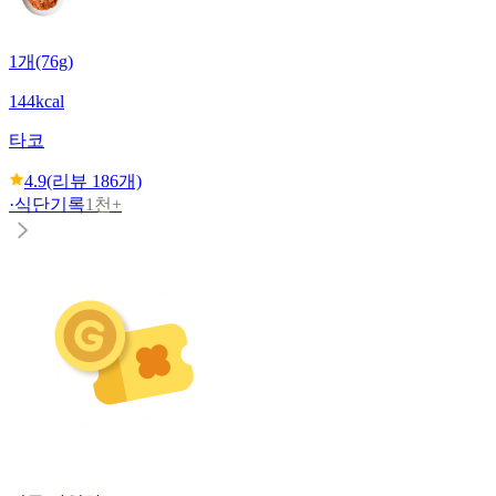
1개(76g)
144kcal
타코
4.9
(리뷰
186
개)
·
식단기록
1천+