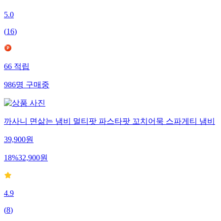
5.0
(
16
)
66
적립
986
명
구매중
까사니 면삶는 냄비 멀티팟 파스타팟 꼬치어묵 스파게티 냄비
39,900
원
18
%
32,900
원
4.9
(
8
)