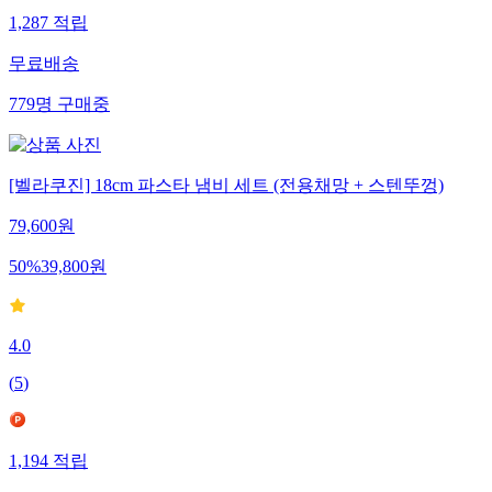
1,287
적립
무료배송
779
명
구매중
[벨라쿠진] 18cm 파스타 냄비 세트 (전용채망 + 스텐뚜껑)
79,600
원
50
%
39,800
원
4.0
(
5
)
1,194
적립