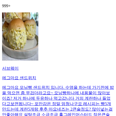
999+
서브웨이
에그마요 샌드위치
에그마요 모닝빵 샌드위치 입니다. 수영을 하는데 가기전에 밥
을 먹으면 좀 무겁더라고요~ 모닝빵하나에 내용물이 많아보
이죠? 저거 하나에 두유하나 먹고갑니다 거의 계란하나 들었
다고보면됩니다~ 포만감은 정말 엄청나구요 레시피는 빵5개
만드는데 계란5개랑 후추 마요네즈는 2큰술정도? 많이넣는걸
안좋아해요 설탕조금 소금조금 홀그레인머스터드 작은큰술