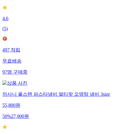
4.6
(
5
)
497
적립
무료배송
97
명
구매중
까사니 올스텐 파스타냄비 멀티팟 오뎅탕 냄비 3size
55,800
원
50
%
27,900
원