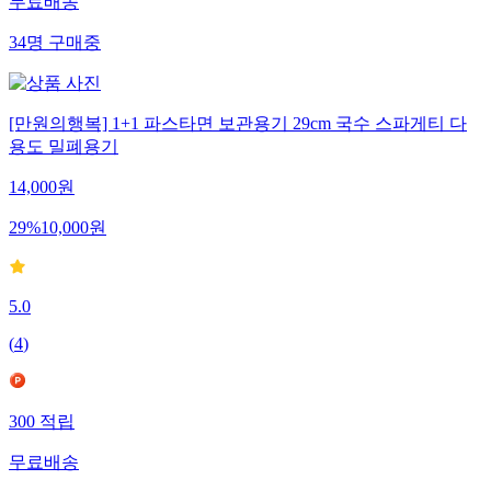
무료배송
34
명
구매중
[만원의행복] 1+1 파스타면 보관용기 29cm 국수 스파게티 다
용도 밀폐용기
14,000
원
29
%
10,000
원
5.0
(
4
)
300
적립
무료배송