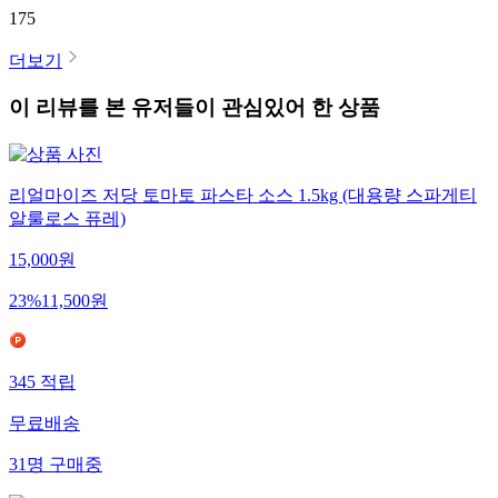
175
더보기
이 리뷰를 본 유저들이 관심있어 한 상품
리얼마이즈 저당 토마토 파스타 소스 1.5kg (대용량 스파게티
알룰로스 퓨레)
15,000
원
23
%
11,500
원
345
적립
무료배송
31
명
구매중