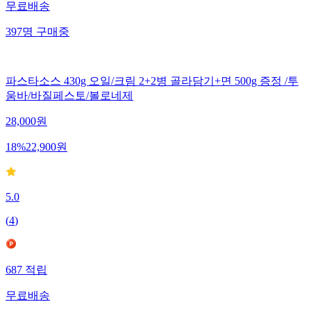
무료배송
397
명
구매중
파스타소스 430g 오일/크림 2+2병 골라담기+면 500g 증정 /투
움바/바질페스토/볼로네제
28,000
원
18
%
22,900
원
5.0
(
4
)
687
적립
무료배송