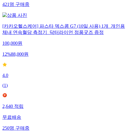
421
명
구매중
[카카오헬스케어] 파스타 덱스콤 G7 (10일 사용) 1개_개인용
체내 연속혈당 측정기_닥터라이언 정품굿즈 증정
100,000
원
12
%
88,000
원
4.0
(
1
)
2,640
적립
무료배송
250
명
구매중