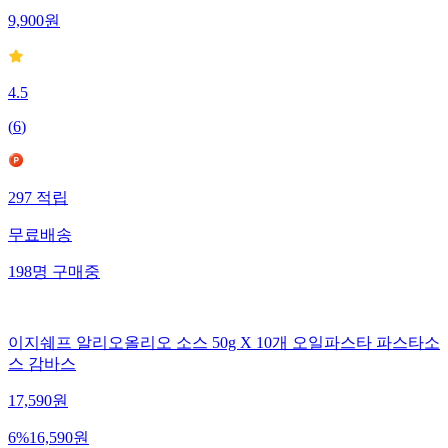
9,900
원
4.5
(
6
)
297
적립
무료배송
198
명
구매중
이지쉐프 알리오올리오 소스 50g X 10개 오일파스타 파스타소
스 감바스
17,590
원
6
%
16,590
원