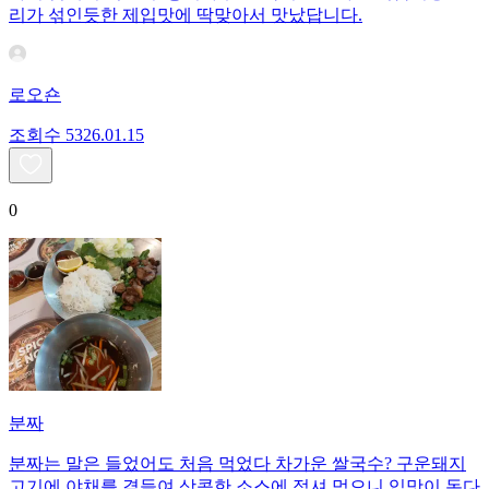
리가 섞인듯한 제입맛에 딱맞아서 맛났답니다.
로오숀
조회수
53
26.01.15
0
분짜
분짜는 말은 들었어도 처음 먹었다 차가운 쌀국수? 구운돼지
고기에 야채를 곁들여 상콤한 소스에 적셔 먹으니 입맛이 돈다