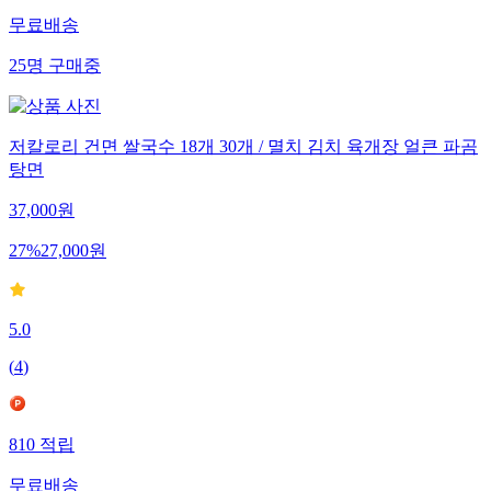
무료배송
25
명
구매중
저칼로리 건면 쌀국수 18개 30개 / 멸치 김치 육개장 얼큰 파곰
탕면
37,000
원
27
%
27,000
원
5.0
(
4
)
810
적립