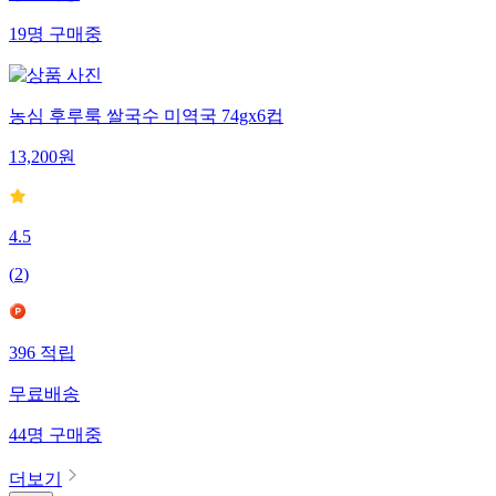
무료배송
19
명
구매중
농심 후루룩 쌀국수 미역국 74gx6컵
13,200
원
4.5
(
2
)
396
적립
무료배송
44
명
구매중
더보기