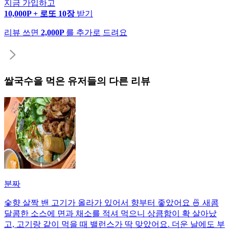
지금 가입하고
10,000P + 로또 10장
받기
리뷰 쓰면
2,000P
를 추가로 드려요
쌀국수
을 먹은 유저들의 다른 리뷰
분짜
숯향 살짝 밴 고기가 올라가 있어서 향부터 좋았어요 🍜 새콤
달콤한 소스에 면과 채소를 적셔 먹으니 상큼함이 확 살아났
고, 고기랑 같이 먹을 때 밸런스가 딱 맞았어요. 더운 날에도 부