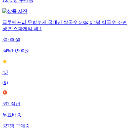
1,047
명
구매중
글루텐프리 무방부제 국내산 쌀국수 500g x 4봉 칼국수 소면
냉면 스파게티 택 1
30,000
원
34
%
19,900
원
4.7
(
9
)
597
적립
무료배송
327
명
구매중