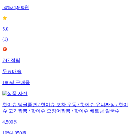
50
%
24,900
원
5.0
(
1
)
747
적립
무료배송
186
명
구매중
핫이슈 탱글쫄면 / 핫이슈 포차 우동 / 핫이슈 유니짜장 / 핫이
슈 고기짬뽕 / 핫이슈 오징어짬뽕 / 핫이슈 베트남 쌀국수
4,500
원