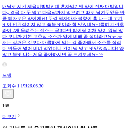
배달로 시킨 제육비빔밥인데 혼자먹기엔 양이 진짜 대박입니
다;; 결국 다 못 먹고 다음날까지 먹으려고 따로 남겨두었을 만
큼 혜자로운 양이에요! 뚜껑 열자마자 불향이 훅 나는데 고기
맛이 인위적이지 않고 숯불 맛이라 참 맛있네요~!특히 계란후
라이 2개 올려주는 센스는 굳!! ​다만 밥이랑 야채 양이 워낙 많
다 보니까 기본 고추장 소스가 양에 비해 좀 적더라고요ㅠ.ㅠ
저는 싱거운 것보다 매콤하게 먹는 걸 좋아해서 소스를 직접
더 만들어 넣어 비벼 먹었더니 간이 딱 맞고 맛있었습니다! 양
많고 불맛 나는 제육 좋아하시면 꼭 드셔보세요~^^
으앵
조회수
1.1만
26.06.30
168
더보기