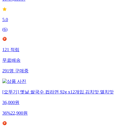
10
%
4,050
원
5.0
(
6
)
121
적립
무료배송
291
명
구매중
[오뚜기] 옛날 쌀국수 컵라면 92g x12개입 김치맛 멸치맛
36,000
원
36
%
22,900
원