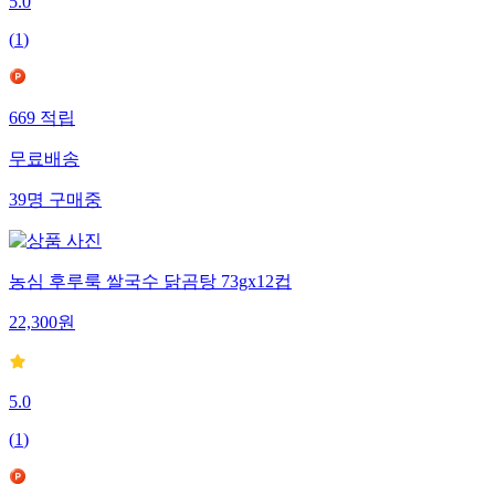
5.0
(
1
)
669
적립
무료배송
39
명
구매중
농심 후루룩 쌀국수 닭곰탕 73gx12컵
22,300
원
5.0
(
1
)