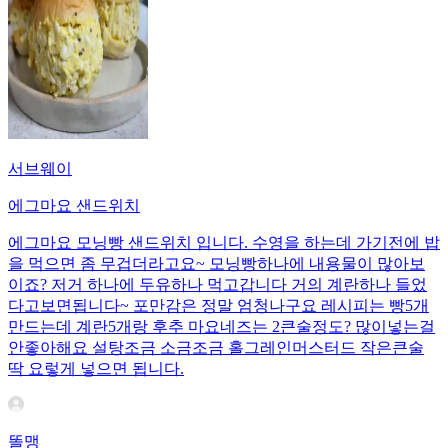
서브웨이
에그마요 샌드위치
에그마요 모닝빵 샌드위치 입니다. 수영을 하는데 가기전에 밥
을 먹으면 좀 무겁더라고요~ 모닝빵하나에 내용물이 많아보
이죠? 저거 하나에 두유하나 먹고갑니다 거의 계란하나 들었
다고보면됩니다~ 포만감은 정말 엄청나구요 레시피는 빵5개
만드는데 계란5개랑 후추 마요네즈는 2큰술정도? 많이넣는걸
안좋아해요 설탕조금 소금조금 홀그레인머스터드 작은큰술
딱 요렇게 넣으면 됩니다.
똘맹