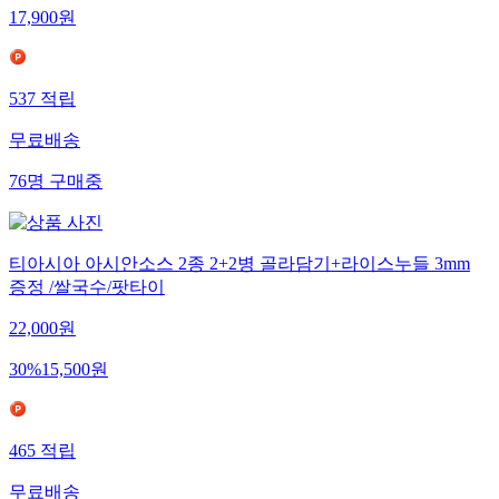
17,900
원
537
적립
무료배송
76
명
구매중
티아시아 아시안소스 2종 2+2병 골라담기+라이스누들 3mm
증정 /쌀국수/팟타이
22,000
원
30
%
15,500
원
465
적립