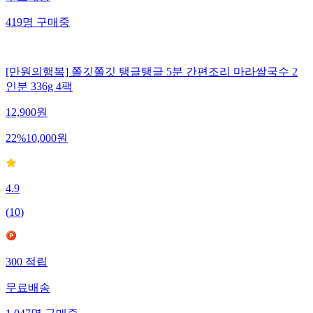
무료배송
419
명
구매중
[만원의행복] 쫄깃쫄깃 탱글탱글 5분 간편조리 마라쌀국수 2
인분 336g 4팩
12,900
원
22
%
10,000
원
4.9
(
10
)
300
적립
무료배송