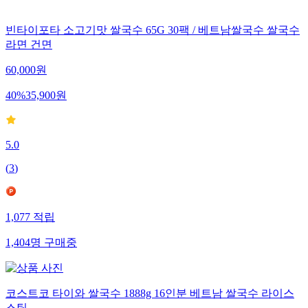
빈타이포타 소고기맛 쌀국수 65G 30팩 / 베트남쌀국수 쌀국수
라면 건면
60,000
원
40
%
35,900
원
5.0
(
3
)
1,077
적립
1,404
명
구매중
코스트코 타이와 쌀국수 1888g 16인분 베트남 쌀국수 라이스