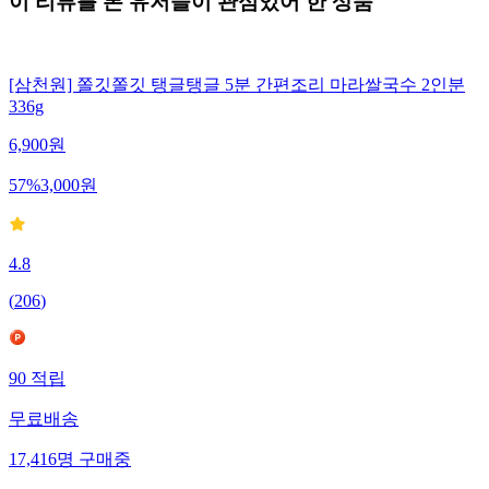
이 리뷰를 본 유저들이 관심있어 한 상품
[삼천원] 쫄깃쫄깃 탱글탱글 5분 간편조리 마라쌀국수 2인분
336g
6,900
원
57
%
3,000
원
4.8
(
206
)
90
적립
무료배송
17,416
명
구매중