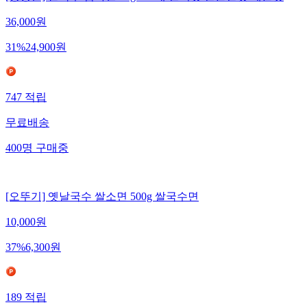
36,000
원
31
%
24,900
원
747
적립
무료배송
400
명
구매중
[오뚜기] 옛날국수 쌀소면 500g 쌀국수면
10,000
원
37
%
6,300
원
189
적립