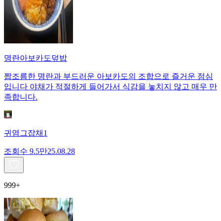
명란아보카도덮밥
짭조름한 명란과 부드러운 아보카도의 조합으로 즐거운 점심
입니다 야채가 적절하게 들어가서 식감을 놓치지 않고 매우 만
족합니다.
귀염그잡채1
조회수
9.5만
25.08.28
999+