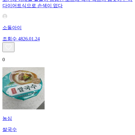
다이어트식으로 손색이 없다
소돌아이
조회수
48
26.01.24
0
농심
쌀국수