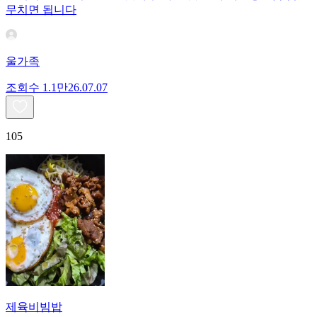
무치면 됩니다
울가족
조회수
1.1만
26.07.07
105
제육비빔밥