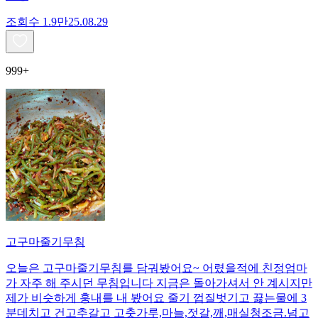
조회수
1.9만
25.08.29
999+
고구마줄기무침
오늘은 고구마줄기무침를 담궈봤어요~ 어렸을적에 친정엄마
가 자주 해 주시던 무침입니다 지금은 돌아가셔서 안 계시지만
제가 비슷하게 훙내를 내 봤어요 줄기 껍질벗기고 끓는물에 3
분데치고 건고추갈고 고춧가루,마늘,젓갈,깨,매실청조금.넘고