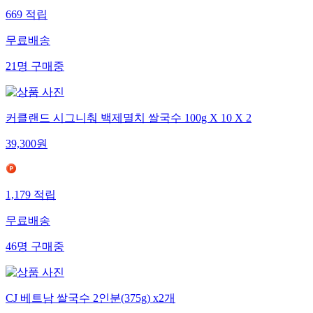
669
적립
무료배송
21
명
구매중
커클랜드 시그니춰 백제멸치 쌀국수 100g X 10 X 2
39,300
원
1,179
적립
무료배송
46
명
구매중
CJ 베트남 쌀국수 2인분(375g) x2개