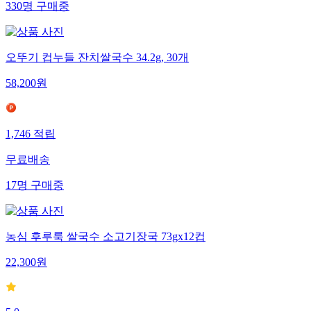
330
명
구매중
오뚜기 컵누들 잔치쌀국수 34.2g, 30개
58,200
원
1,746
적립
무료배송
17
명
구매중
농심 후루룩 쌀국수 소고기장국 73gx12컵
22,300
원