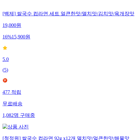
[백제] 쌀국수 컵라면 세트 얼큰한맛/멸치맛/김치맛/육개장맛
19,000
원
16
%
15,900
원
5.0
(
5
)
477
적립
무료배송
1,082
명
구매중
[청정원] 쌀국수 컵라면 92g x12개 멸치맛/얼큰한맛/해물맛