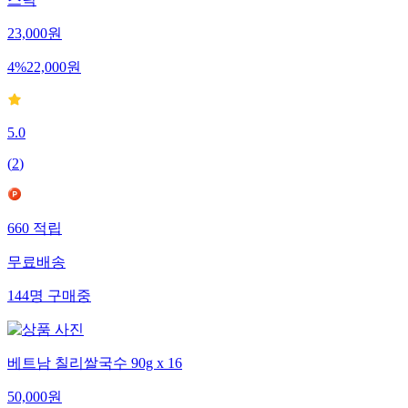
스틱
23,000
원
4
%
22,000
원
5.0
(
2
)
660
적립
무료배송
144
명
구매중
베트남 칠리쌀국수 90g x 16
50,000
원