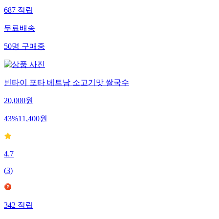
687
적립
무료배송
50
명
구매중
빈타이 포타 베트남 소고기맛 쌀국수
20,000
원
43
%
11,400
원
4.7
(
3
)
342
적립