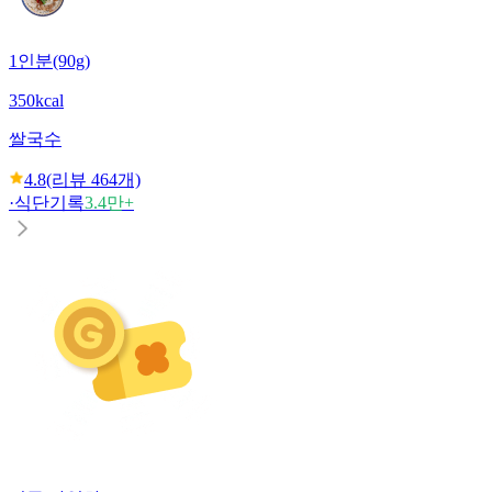
1인분(90g)
350kcal
쌀국수
4.8
(리뷰
464
개)
·
식단기록
3.4만+