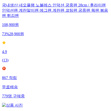
국내생산 네오플램 노블레스 인덕션 궁중팬 28cm / 후라이팬
인덕션팬 계란말이팬 에그팬 계란팬 코팅팬 궁중팬 웍팬 볶음
팬 튀김팬
108,900
원
73
%
28,900
원
4.9
(
13
)
867
적립
무료배송
779
명
구매중