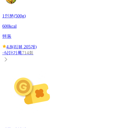
1인분(500g)
600kcal
텐동
4.8
(리뷰
205
개)
·
식단기록
714회