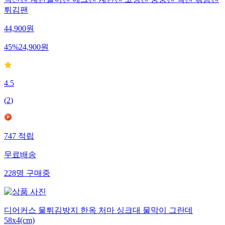
덕션팬 계란말이팬 에그팬 계란팬 코팅팬 궁중팬 웍팬 볶음팬
튀김팬
44,900
원
45
%
24,900
원
4.5
(
2
)
747
적립
무료배송
228
명
구매중
디어커스 물튀김방지 한옥 처마 싱크대 물막이 그란데
58x4(cm)