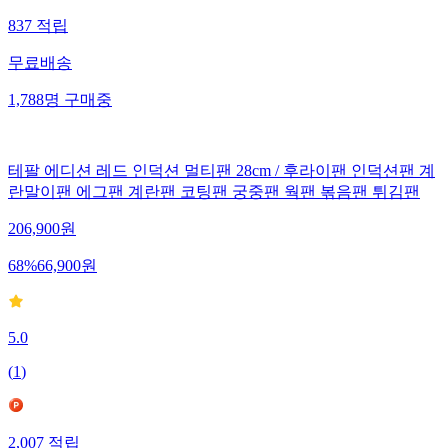
837
적립
무료배송
1,788
명
구매중
테팔 에디션 레드 인덕션 멀티팬 28cm / 후라이팬 인덕션팬 계
란말이팬 에그팬 계란팬 코팅팬 궁중팬 웍팬 볶음팬 튀김팬
206,900
원
68
%
66,900
원
5.0
(
1
)
2,007
적립