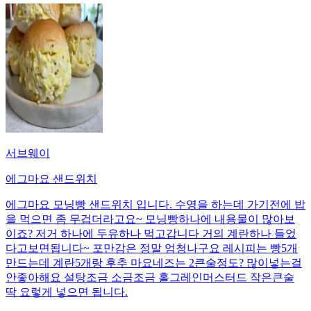
서브웨이
에그마요 샌드위치
에그마요 모닝빵 샌드위치 입니다. 수영을 하는데 가기전에 밥
을 먹으면 좀 무겁더라고요~ 모닝빵하나에 내용물이 많아보
이죠? 저거 하나에 두유하나 먹고갑니다 거의 계란하나 들었
다고보면됩니다~ 포만감은 정말 엄청나구요 레시피는 빵5개
만드는데 계란5개랑 후추 마요네즈는 2큰술정도? 많이넣는걸
안좋아해요 설탕조금 소금조금 홀그레인머스터드 작은큰술
딱 요렇게 넣으면 됩니다.