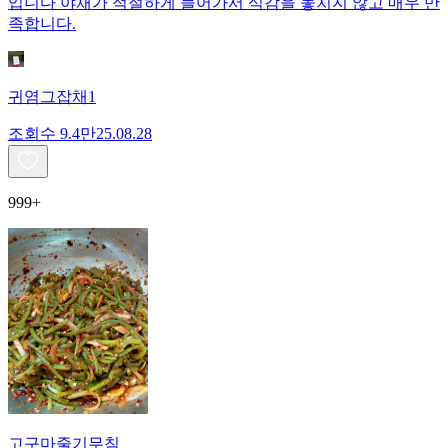
입니다 야채가 적절하게 들어가서 식감을 놓치지 않고 매우 만
족합니다.
귀염그잡채1
조회수
9.4만
25.08.28
999+
고구마줄기무침