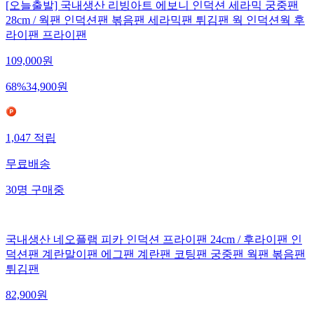
[오늘출발] 국내생산 리빙아트 에보니 인덕션 세라믹 궁중팬
28cm / 웍팬 인덕션팬 볶음팬 세라믹팬 튀김팬 웍 인덕션웍 후
라이팬 프라이팬
109,000
원
68
%
34,900
원
1,047
적립
무료배송
30
명
구매중
국내생산 네오플램 피카 인덕션 프라이팬 24cm / 후라이팬 인
덕션팬 계란말이팬 에그팬 계란팬 코팅팬 궁중팬 웍팬 볶음팬
튀김팬
82,900
원