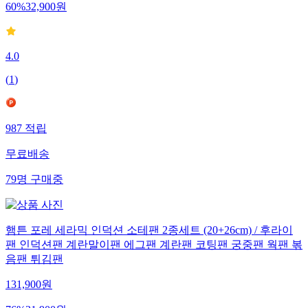
60
%
32,900
원
4.0
(
1
)
987
적립
무료배송
79
명
구매중
햄튼 포레 세라믹 인덕션 소테팬 2종세트 (20+26cm) / 후라이
팬 인덕션팬 계란말이팬 에그팬 계란팬 코팅팬 궁중팬 웍팬 볶
음팬 튀김팬
131,900
원