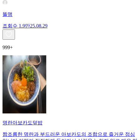
똘맹
조회수
1.9만
25.08.29
999+
명란아보카도덮밥
짭조름한 명란과 부드러운 아보카도의 조합으로 즐거운 점심