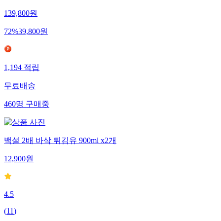
139,800
원
72
%
39,800
원
1,194
적립
무료배송
460
명
구매중
백설 2배 바삭 튀김유 900ml x2개
12,900
원
4.5
(
11
)