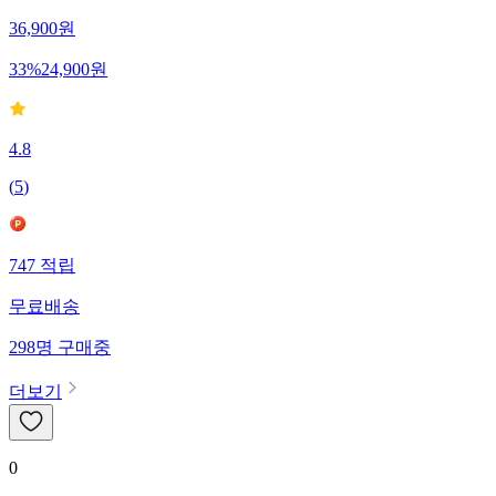
36,900
원
33
%
24,900
원
4.8
(
5
)
747
적립
무료배송
298
명
구매중
더보기
0