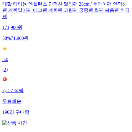
테팔 티타늄 엑셀런스 인덕션 멀티팬 28cm / 후라이팬 인덕션
팬 계란말이팬 에그팬 계란팬 코팅팬 궁중팬 웍팬 볶음팬 튀김
팬
171,900
원
58
%
71,900
원
5.0
(
2
)
2,157
적립
무료배송
190
명
구매중