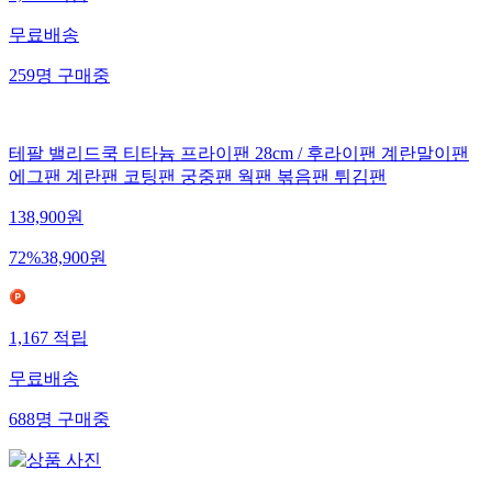
무료배송
259
명
구매중
테팔 밸리드쿡 티타늄 프라이팬 28cm / 후라이팬 계란말이팬
에그팬 계란팬 코팅팬 궁중팬 웍팬 볶음팬 튀김팬
138,900
원
72
%
38,900
원
1,167
적립
무료배송
688
명
구매중