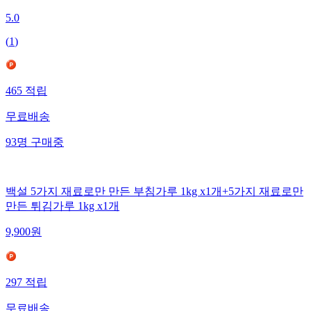
5.0
(
1
)
465
적립
무료배송
93
명
구매중
백설 5가지 재료로만 만든 부침가루 1kg x1개+5가지 재료로만
만든 튀김가루 1kg x1개
9,900
원
297
적립
무료배송