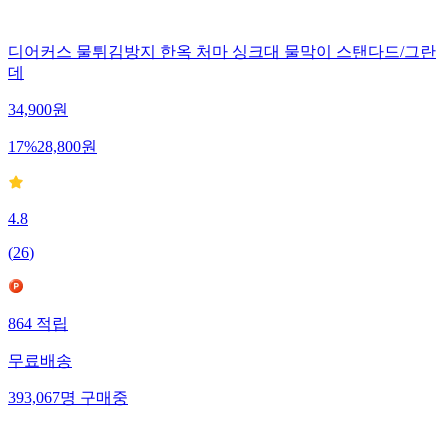
디어커스 물튀김방지 한옥 처마 싱크대 물막이 스탠다드/그란
데
34,900
원
17
%
28,800
원
4.8
(
26
)
864
적립
무료배송
393,067
명
구매중