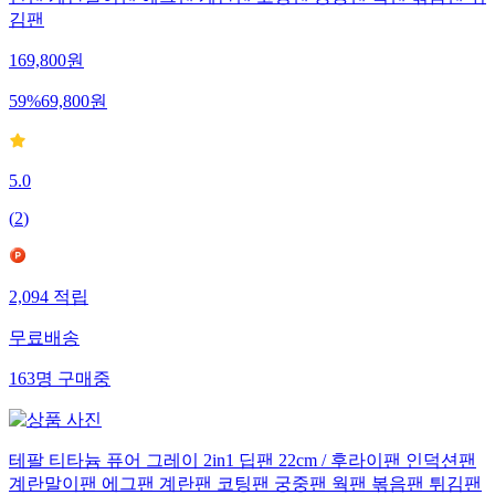
션팬 계란말이팬 에그팬 계란팬 코팅팬 궁중팬 웍팬 볶음팬 튀
김팬
169,800
원
59
%
69,800
원
5.0
(
2
)
2,094
적립
무료배송
163
명
구매중
테팔 티타늄 퓨어 그레이 2in1 딥팬 22cm / 후라이팬 인덕션팬
계란말이팬 에그팬 계란팬 코팅팬 궁중팬 웍팬 볶음팬 튀김팬