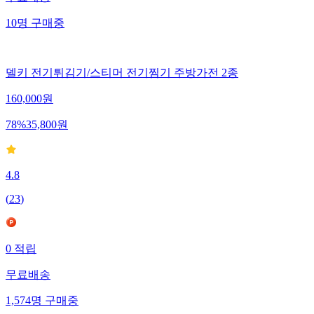
10
명
구매중
델키 전기튀김기/스티머 전기찜기 주방가전 2종
160,000
원
78
%
35,800
원
4.8
(
23
)
0
적립
무료배송
1,574
명
구매중