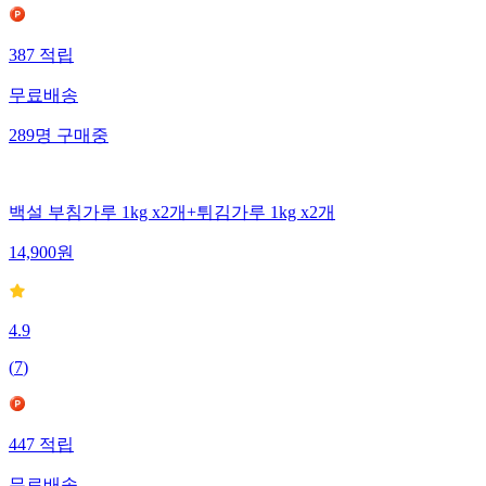
387
적립
무료배송
289
명
구매중
백설 부침가루 1kg x2개+튀김가루 1kg x2개
14,900
원
4.9
(
7
)
447
적립