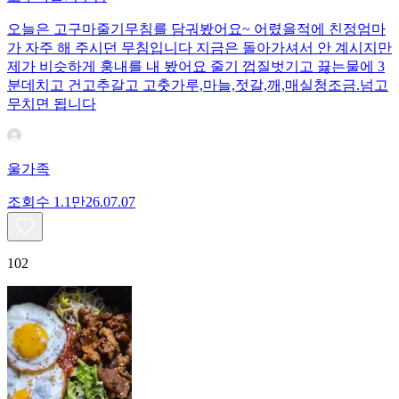
오늘은 고구마줄기무침를 담궈봤어요~ 어렸을적에 친정엄마
가 자주 해 주시던 무침입니다 지금은 돌아가셔서 안 계시지만
제가 비슷하게 훙내를 내 봤어요 줄기 껍질벗기고 끓는물에 3
분데치고 건고추갈고 고춧가루,마늘,젓갈,깨,매실청조금.넘고
무치면 됩니다
울가족
조회수
1.1만
26.07.07
102