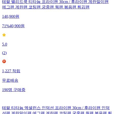
테팔 밸리드쿡 티타늄 프라이팬 30cm / 후라이팬 계란말이팬
에그팬 계란팬 코팅팬 궁중팬 웍팬 볶음팬 튀김팬
140,900
원
71
%
40,900
원
5.0
(
2
)
1,227
적립
무료배송
190
명
구매중
테팔 티타늄 엑셀런스 인덕션 프라이팬 30cm / 후라이팬 인덕