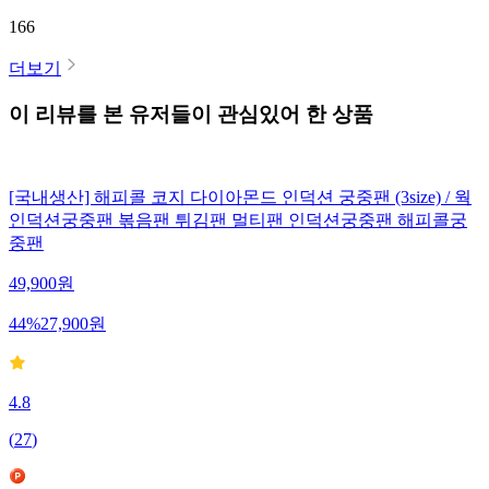
166
더보기
이 리뷰를 본 유저들이 관심있어 한 상품
[국내생산] 해피콜 코지 다이아몬드 인덕션 궁중팬 (3size) / 웍
인덕션궁중팬 볶음팬 튀김팬 멀티팬 인덕션궁중팬 해피콜궁
중팬
49,900
원
44
%
27,900
원
4.8
(
27
)