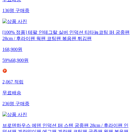
무료배송
136
명
구매중
[100% 정품] 테팔 인테그랄 실버 인덕션 티타늄코팅 IH 궁중팬
28cm / 후라이팬 웍팬 코팅팬 볶음팬 튀김팬
168,900
원
59
%
68,900
원
2,067
적립
무료배송
236
명
구매중
브로덴하우스 에덴 인덕션 IH 스텐 궁중팬 28cm / 후라이팬 인