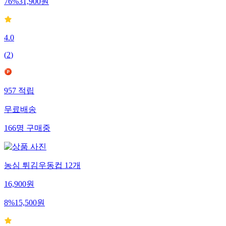
76
%
31,900
원
4.0
(
2
)
957
적립
무료배송
166
명
구매중
농심 튀김우동컵 12개
16,900
원
8
%
15,500
원