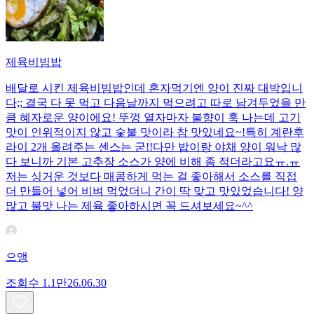
제육비빔밥
배달로 시킨 제육비빔밥인데 혼자먹기엔 양이 진짜 대박입니
다;; 결국 다 못 먹고 다음날까지 먹으려고 따로 남겨두었을 만
큼 혜자로운 양이에요! 뚜껑 열자마자 불향이 훅 나는데 고기
맛이 인위적이지 않고 숯불 맛이라 참 맛있네요~!특히 계란후
라이 2개 올려주는 센스는 굳!! ​다만 밥이랑 야채 양이 워낙 많
다 보니까 기본 고추장 소스가 양에 비해 좀 적더라고요ㅠ.ㅠ
저는 싱거운 것보다 매콤하게 먹는 걸 좋아해서 소스를 직접
더 만들어 넣어 비벼 먹었더니 간이 딱 맞고 맛있었습니다! 양
많고 불맛 나는 제육 좋아하시면 꼭 드셔보세요~^^
으앵
조회수
1.1만
26.06.30