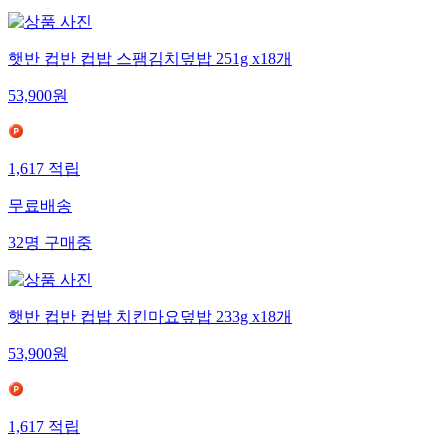
햇반 컵반 컵밥 스팸김치덮밥 251g x18개
53,900
원
1,617
적립
무료배송
32
명
구매중
햇반 컵반 컵밥 치킨마요덮밥 233g x18개
53,900
원
1,617
적립