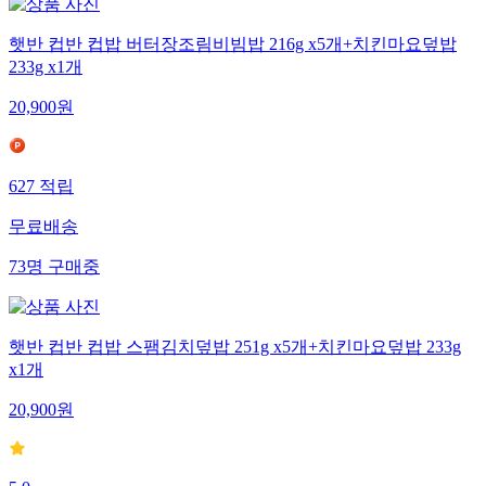
햇반 컵반 컵밥 버터장조림비빔밥 216g x5개+치킨마요덮밥
233g x1개
20,900
원
627
적립
무료배송
73
명
구매중
햇반 컵반 컵밥 스팸김치덮밥 251g x5개+치킨마요덮밥 233g
x1개
20,900
원