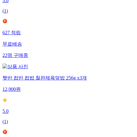
5.0
(
1
)
627
적립
무료배송
22
명
구매중
햇반 컵반 컵밥 철판제육덮밥 256g x3개
12,900
원
5.0
(
1
)