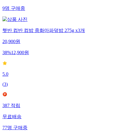
9
명
구매중
햇반 컵반 컵밥 중화마파덮밥 275g x3개
20,900
원
38
%
12,900
원
5.0
(
3
)
387
적립
무료배송
77
명
구매중