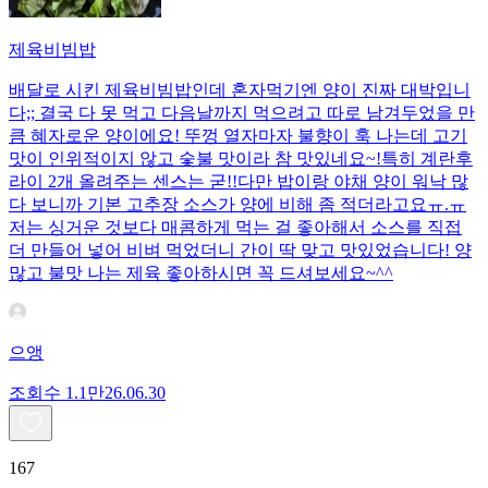
제육비빔밥
배달로 시킨 제육비빔밥인데 혼자먹기엔 양이 진짜 대박입니
다;; 결국 다 못 먹고 다음날까지 먹으려고 따로 남겨두었을 만
큼 혜자로운 양이에요! 뚜껑 열자마자 불향이 훅 나는데 고기
맛이 인위적이지 않고 숯불 맛이라 참 맛있네요~!특히 계란후
라이 2개 올려주는 센스는 굳!! ​다만 밥이랑 야채 양이 워낙 많
다 보니까 기본 고추장 소스가 양에 비해 좀 적더라고요ㅠ.ㅠ
저는 싱거운 것보다 매콤하게 먹는 걸 좋아해서 소스를 직접
더 만들어 넣어 비벼 먹었더니 간이 딱 맞고 맛있었습니다! 양
많고 불맛 나는 제육 좋아하시면 꼭 드셔보세요~^^
으앵
조회수
1.1만
26.06.30
167