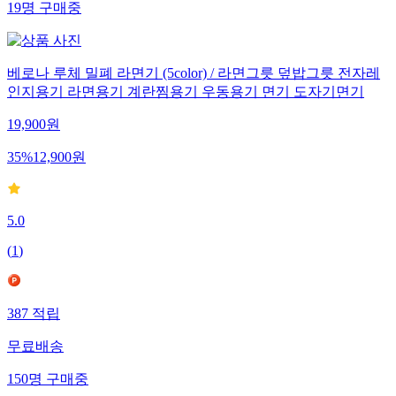
19
명
구매중
베로나 루체 밀폐 라면기 (5color) / 라면그릇 덮밥그릇 전자레
인지용기 라면용기 계란찜용기 우동용기 면기 도자기면기
19,900
원
35
%
12,900
원
5.0
(
1
)
387
적립
무료배송
150
명
구매중