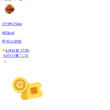
1인분(250g)
605kcal
돈까스덮밥
4.9
(리뷰
57
개)
·
식단기록
752회