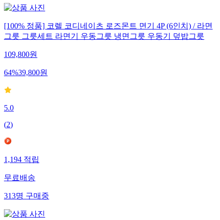
[100% 정품] 코렐 코디네이츠 로즈몬트 면기 4P (6인치) / 라면
그릇 그릇세트 라면기 우동그릇 냉면그릇 우동기 덮밥그릇
109,800
원
64
%
39,800
원
5.0
(
2
)
1,194
적립
무료배송
313
명
구매중