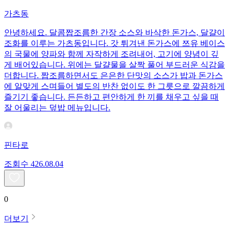
가츠동
안녕하세요. 달콤짭조름한 간장 소스와 바삭한 돈가스, 달걀이
조화를 이루는 가츠동입니다. 갓 튀겨낸 돈가스에 쯔유 베이스
의 국물에 양파와 함께 자작하게 조려내어, 고기에 양념이 깊
게 배어있습니다. 위에는 달걀물을 살짝 풀어 부드러운 식감을
더합니다. 짭조름하면서도 은은한 단맛의 소스가 밥과 돈가스
에 알맞게 스며들어 별도의 반찬 없이도 한 그릇으로 깔끔하게
즐기기 좋습니다. 든든하고 편안하게 한 끼를 채우고 싶을 때
잘 어울리는 덮밥 메뉴입니다.
핀타로
조회수
4
26.08.04
0
더보기