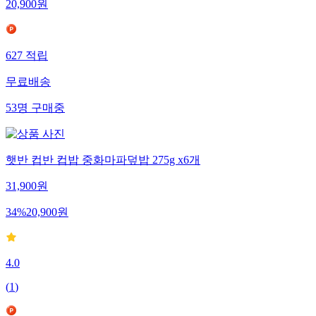
20,900
원
627
적립
무료배송
53
명
구매중
햇반 컵반 컵밥 중화마파덮밥 275g x6개
31,900
원
34
%
20,900
원
4.0
(
1
)