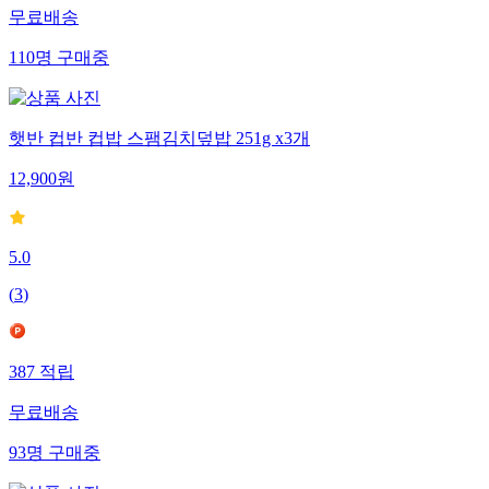
무료배송
110
명
구매중
햇반 컵반 컵밥 스팸김치덮밥 251g x3개
12,900
원
5.0
(
3
)
387
적립
무료배송
93
명
구매중