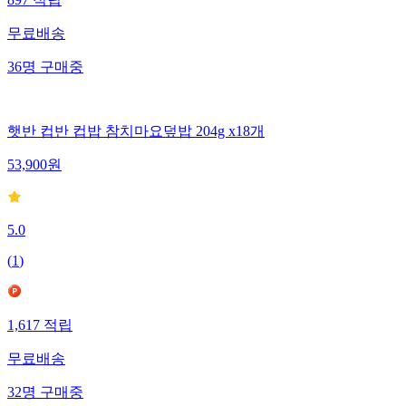
무료배송
36
명
구매중
햇반 컵반 컵밥 참치마요덮밥 204g x18개
53,900
원
5.0
(
1
)
1,617
적립
무료배송
32
명
구매중