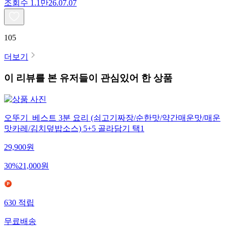
조회수
1.1만
26.07.07
105
더보기
이 리뷰를 본 유저들이 관심있어 한 상품
오뚜기_베스트 3분 요리 (쇠고기짜장/순한맛/약간매운맛/매운
맛카레/김치덮밥소스) 5+5 골라담기 택1
29,900
원
30
%
21,000
원
630
적립
무료배송