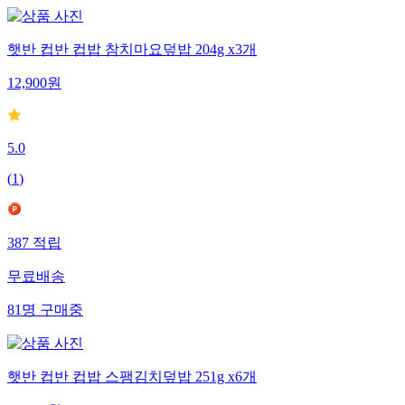
햇반 컵반 컵밥 참치마요덮밥 204g x3개
12,900
원
5.0
(
1
)
387
적립
무료배송
81
명
구매중
햇반 컵반 컵밥 스팸김치덮밥 251g x6개