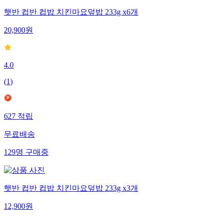
햇반 컵반 컵밥 치킨마요덮밥 233g x6개
20,900
원
4.0
(
1
)
627
적립
무료배송
129
명
구매중
햇반 컵반 컵밥 치킨마요덮밥 233g x3개
12,900
원