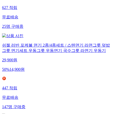
627
적립
무료배송
25
명
구매중
쉬젤 러반 포케볼 면기 2종/4종세트 / 스텐면기 라면그릇 덮밥
그릇 면기세트 우동그릇 우동면기 국수그릇 라면기 우동기
29,900
원
50
%
14,900
원
447
적립
무료배송
147
명
구매중