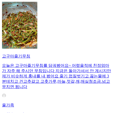
고구마줄기무침
오늘은 고구마줄기무침를 담궈봤어요~ 어렸을적에 친정엄마
가 자주 해 주시던 무침입니다 지금은 돌아가셔서 안 계시지만
제가 비슷하게 훙내를 내 봤어요 줄기 껍질벗기고 끓는물에 3
분데치고 건고추갈고 고춧가루,마늘,젓갈,깨,매실청조금.넘고
무치면 됩니다
울가족