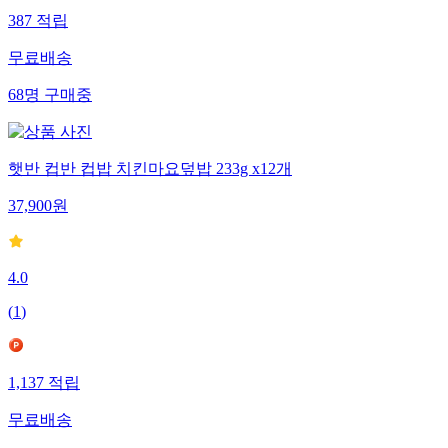
387
적립
무료배송
68
명
구매중
햇반 컵반 컵밥 치킨마요덮밥 233g x12개
37,900
원
4.0
(
1
)
1,137
적립
무료배송