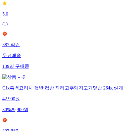
5.0
(
1
)
387
적립
무료배송
139
명
구매중
CJx흑백요리사 햇반 컵반 꽈리고추돼지고기덮밥 264g x4개
42,900
원
30
%
29,900
원
897
적립