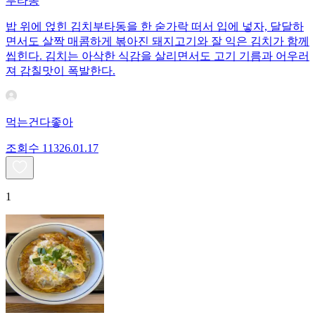
부타동
밥 위에 얹힌 김치부타동을 한 숟가락 떠서 입에 넣자, 달달하
면서도 살짝 매콤하게 볶아진 돼지고기와 잘 익은 김치가 함께
씹힌다. 김치는 아삭한 식감을 살리면서도 고기 기름과 어우러
져 감칠맛이 폭발한다.
먹는건다좋아
조회수
113
26.01.17
1