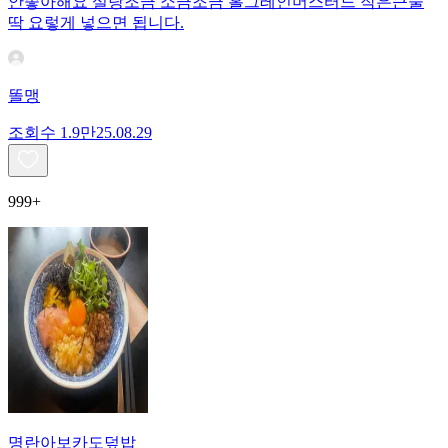
안좋아해요 설탕조금 소금조금 홀그레인머스터드 작은큰술
딱 요렇게 넣으면 됩니다.
똘맹
조회수
1.9만
25.08.29
999+
명란아보카도덮밥