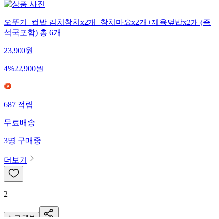
오뚜기_컵밥 김치참치x2개+참치마요x2개+제육덮밥x2개 (즉
석국포함) 총 6개
23,900
원
4
%
22,900
원
687
적립
무료배송
3
명
구매중
더보기
2
신고·제보