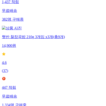
1,437
적립
무료배송
382
명
구매중
햇반 찰잡곡밥 210g 3개입 x3개(총9개)
14,900
원
4.6
(
37
)
447
적립
무료배송
1,334
명
구매중