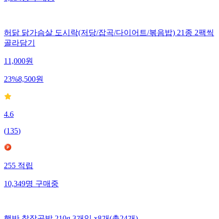
허닭 닭가슴살 도시락(저당/잡곡/다이어트/볶음밥) 21종 2팩씩
골라담기
11,000
원
23
%
8,500
원
4.6
(
135
)
255
적립
10,349
명
구매중