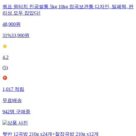
쿼프 원터치 진공쌀통 5kg 10kg 잡곡보관통 디자인, 밀폐력, 편
리성 모두 잡았다!
48,900
원
31
%
33,900
원
4.2
(
5
)
1,017
적립
무료배송
942
명
구매중
햇반 12곡밥 210g x24개+찰잡곡밥 210g x12개