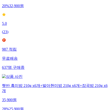
20
%
32,900
원
5.0
(
23
)
987
적립
무료배송
637
명
구매중
햇반 흑미밥 210g x6개+발아현미밥 210g x6개+잡곡밥 210g x6
개
35,900
원
28
%
25,900
원