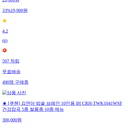
29,900
원
33
%
19,900
원
4.2
(
6
)
597
적립
무료배송
490
명
구매중
★ [쿠첸] 김연아 밥솥 브레인 10인용 IH CRH-TWK1041WSF
건강잡곡 5종 쌀품종 10종 메뉴
300,000
원