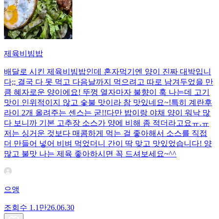
제육비빔밥
배달로 시킨 제육비빔밥인데 혼자먹기엔 양이 진짜 대박입니
다;; 결국 다 못 먹고 다음날까지 먹으려고 따로 남겨두었을 만
큼 혜자로운 양이에요! 뚜껑 열자마자 불향이 훅 나는데 고기
맛이 인위적이지 않고 숯불 맛이라 참 맛있네요~!특히 계란후
라이 2개 올려주는 센스는 굳!! ​다만 밥이랑 야채 양이 워낙 많
다 보니까 기본 고추장 소스가 양에 비해 좀 적더라고요ㅠ.ㅠ
저는 싱거운 것보다 매콤하게 먹는 걸 좋아해서 소스를 직접
더 만들어 넣어 비벼 먹었더니 간이 딱 맞고 맛있었습니다! 양
많고 불맛 나는 제육 좋아하시면 꼭 드셔보세요~^^
으앵
조회수
1.1만
26.06.30