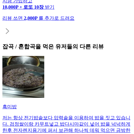
지금 가입하고
10,000P + 로또 10장
받기
리뷰 쓰면
2,000P
를 추가로 드려요
잡곡 / 혼합곡
을 먹은 유저들의 다른 리뷰
흑미밥
저는 항상 전기밥솥보다 압력솥을 이용하여 밥을 짓고 있습니
다. 검정쌀이랑 카무트넣고 밥다시마같이 넣어 밥을 넉넉하게
한후 전자렌지용기에 퍼서 보관해 하나씩 데워 먹으면 금방한