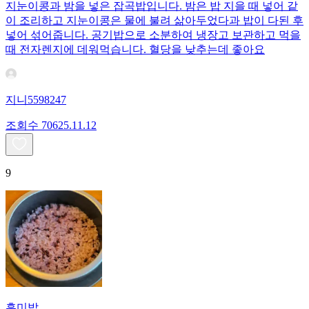
지눈이콩과 밤을 넣은 잡곡밥입니다. 밤은 밥 지을 때 넣어 같
이 조리하고 지눈이콩은 물에 불려 삶아두었다과 밥이 다된 후
넣어 섞어줍니다. 공기밥으로 소분하여 냉장고 보관하고 먹을
때 전자렌지에 데워먹습니다. 혈당을 낮추는데 좋아요
지니5598247
조회수
706
25.11.12
9
흑미밥