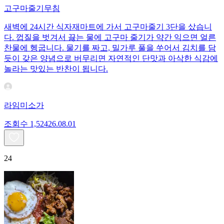
고구마줄기무침
새벽에 24시간 식자재마트에 가서 고구마줄기 3단을 샀습니
다. 껍질을 벗겨서 끓는 물에 고구마 줄기가 약간 익으면 얼른
찬물에 헹굽니다. 물기를 짜고, 밀가루 풀을 쑤어서 김치를 담
듯이 갖은 양념으로 버무리면 자연적인 단맛과 아삭한 식감에
놀라는 맛있는 반찬이 됩니다.
라임미소가
조회수
1,524
26.08.01
24