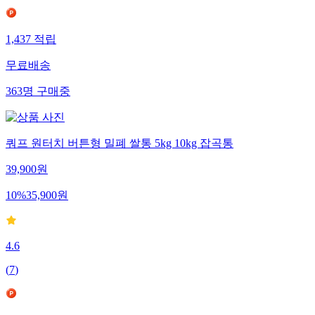
1,437
적립
무료배송
363
명
구매중
쿼프 원터치 버튼형 밀폐 쌀통 5kg 10kg 잡곡통
39,900
원
10
%
35,900
원
4.6
(
7
)