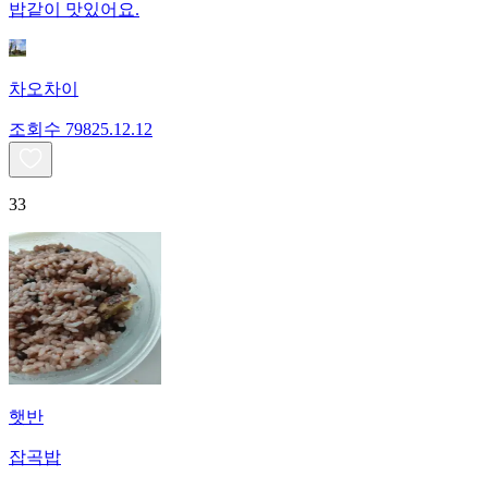
밥같이 맛있어요.
차오차이
조회수
798
25.12.12
33
햇반
잡곡밥