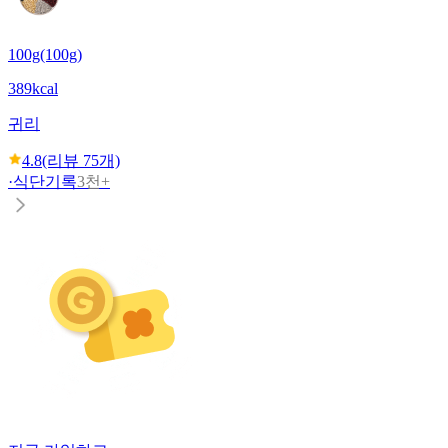
100g(100g)
389kcal
귀리
4.8
(리뷰
75
개)
·
식단기록
3천+