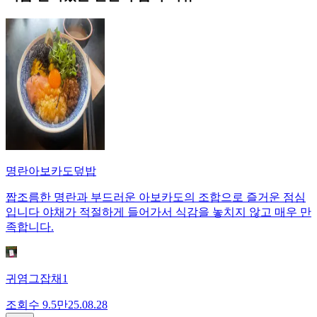
명란아보카도덮밥
짭조름한 명란과 부드러운 아보카도의 조합으로 즐거운 점심
입니다 야채가 적절하게 들어가서 식감을 놓치지 않고 매우 만
족합니다.
귀염그잡채1
조회수
9.5만
25.08.28