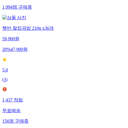
1,994
명
구매중
햇반 찰잡곡밥 210g x36개
59,900
원
20
%
47,900
원
5.0
(
3
)
1,437
적립
무료배송
156
명
구매중