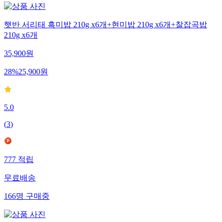
햇반 서리태 흑미밥 210g x6개+현미밥 210g x6개+찰잡곡밥
210g x6개
35,900
원
28
%
25,900
원
5.0
(
3
)
777
적립
무료배송
166
명
구매중