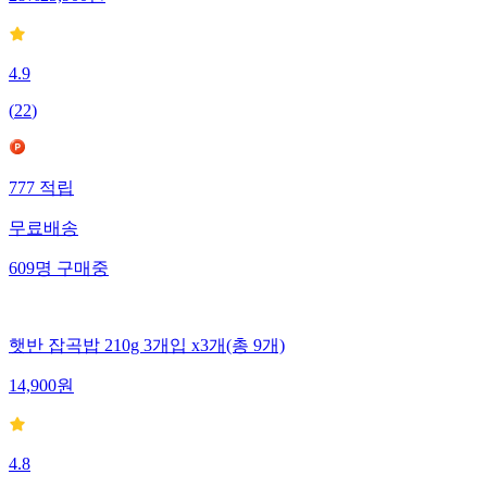
4.9
(
22
)
777
적립
무료배송
609
명
구매중
햇반 잡곡밥 210g 3개입 x3개(총 9개)
14,900
원
4.8