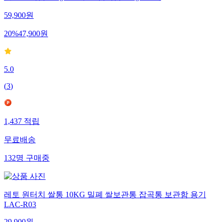
59,900
원
20
%
47,900
원
5.0
(
3
)
1,437
적립
무료배송
132
명
구매중
레토 원터치 쌀통 10KG 밀폐 쌀보관통 잡곡통 보관함 용기
LAC-R03