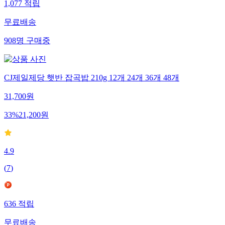
1,077
적립
무료배송
908
명
구매중
CJ제일제당 햇반 잡곡밥 210g 12개 24개 36개 48개
31,700
원
33
%
21,200
원
4.9
(
7
)
636
적립