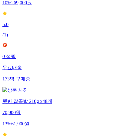
10
%
269,000
원
5.0
(
1
)
0
적립
무료배송
173
명
구매중
햇반 잡곡밥 210g x48개
70,900
원
13
%
61,900
원