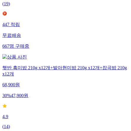
(
19
)
447
적립
무료배송
667
명
구매중
햇반 흑미밥 210g x12개+발아현미밥 210g x12개+잡곡밥 210g
x12개
68,900
원
30
%
47,900
원
4.9
(
14
)