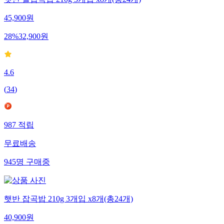
햇반 찰잡곡밥 210g 3개입 x8개(총24개)
45,900
원
28
%
32,900
원
4.6
(
34
)
987
적립
무료배송
945
명
구매중
햇반 잡곡밥 210g 3개입 x8개(총24개)
40,900
원