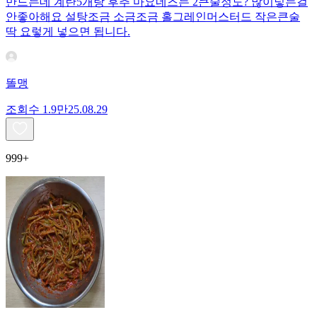
만드는데 계란5개랑 후추 마요네즈는 2큰술정도? 많이넣는걸
안좋아해요 설탕조금 소금조금 홀그레인머스터드 작은큰술
딱 요렇게 넣으면 됩니다.
똘맹
조회수
1.9만
25.08.29
999+