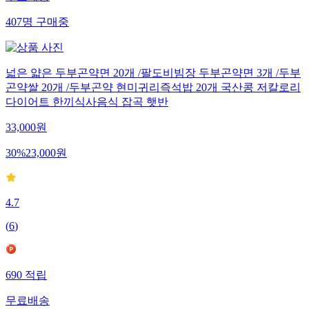
무료배송
407
명
구매중
넓은 얇은 두부곤약면 20개 /팔도비빔장 두부곤약면 3개 /두부
곤약쌀 20개 /두부곤약 현미귀리즉석밥 20개 국산콩 저칼로리
다이어트 한끼식사음식 잡곡 햇반
33,000
원
30
%
23,000
원
4.7
(
6
)
690
적립
무료배송