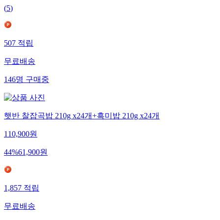
(
5
)
507
적립
무료배송
146
명
구매중
햇반 찰잡곡밥 210g x24개+흑미밥 210g x24개
110,900
원
44
%
61,900
원
1,857
적립
무료배송