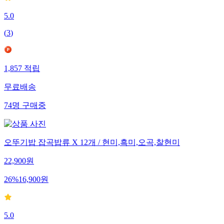
5.0
(
3
)
1,857
적립
무료배송
74
명
구매중
오뚜기밥 잡곡밥류 X 12개 / 현미,흑미,오곡,찰현미
22,900
원
26
%
16,900
원
5.0