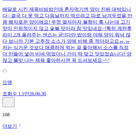
배달로 시킨 제육비빔밥인데 혼자먹기엔 양이 진짜 대박입니
다;; 결국 다 못 먹고 다음날까지 먹으려고 따로 남겨두었을 만
큼 혜자로운 양이에요! 뚜껑 열자마자 불향이 훅 나는데 고기
맛이 인위적이지 않고 숯불 맛이라 참 맛있네요~!특히 계란후
라이 2개 올려주는 센스는 굳!! ​다만 밥이랑 야채 양이 워낙 많
다 보니까 기본 고추장 소스가 양에 비해 좀 적더라고요ㅠ.ㅠ
저는 싱거운 것보다 매콤하게 먹는 걸 좋아해서 소스를 직접
더 만들어 넣어 비벼 먹었더니 간이 딱 맞고 맛있었습니다! 양
많고 불맛 나는 제육 좋아하시면 꼭 드셔보세요~^^
으앵
조회수
1.1만
26.06.30
168
더보기