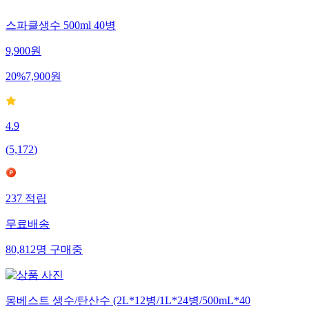
스파클생수 500ml 40병
9,900
원
20
%
7,900
원
4.9
(
5,172
)
237
적립
무료배송
80,812
명
구매중
몽베스트 생수/탄산수 (2L*12병/1L*24병/500mL*40