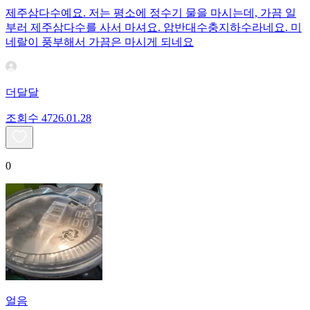
제주삼다수예요. 저는 평소에 정수기 물을 마시는데, 가끔 일
부러 제주삼다수를 사서 마셔요. 암반대수충지하수라네요. 미
네랄이 풍부해서 가끔은 마시게 되네요
더달달
조회수
47
26.01.28
0
얼음