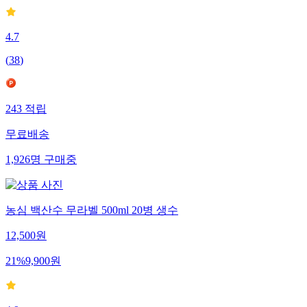
4.7
(
38
)
243
적립
무료배송
1,926
명
구매중
농심 백산수 무라벨 500ml 20병 생수
12,500
원
21
%
9,900
원