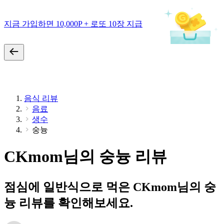
지금 가입하면 10,000P + 로또 10장 지급
음식 리뷰
음료
생수
숭늉
CKmom님의 숭늉 리뷰
점심에 일반식으로 먹은 CKmom님의 숭
늉 리뷰를 확인해보세요.