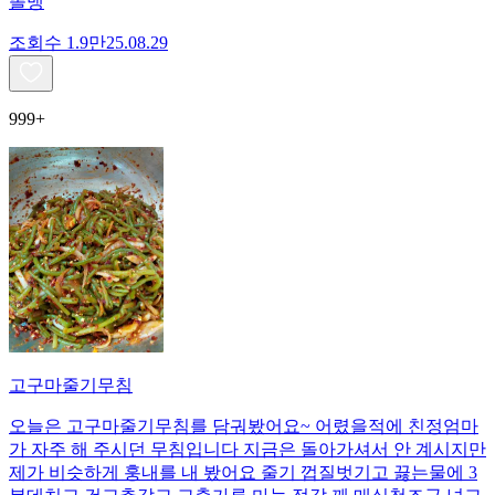
똘맹
조회수
1.9만
25.08.29
999+
고구마줄기무침
오늘은 고구마줄기무침를 담궈봤어요~ 어렸을적에 친정엄마
가 자주 해 주시던 무침입니다 지금은 돌아가셔서 안 계시지만
제가 비슷하게 훙내를 내 봤어요 줄기 껍질벗기고 끓는물에 3