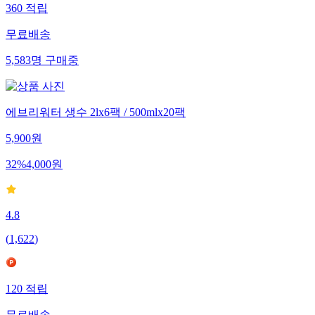
360
적립
무료배송
5,583
명
구매중
에브리워터 생수 2lx6팩 / 500mlx20팩
5,900
원
32
%
4,000
원
4.8
(
1,622
)
120
적립