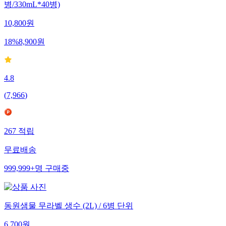
병/330mL*40병)
10,800
원
18
%
8,900
원
4.8
(
7,966
)
267
적립
무료배송
999,999+
명
구매중
동원샘물 무라벨 생수 (2L) / 6병 단위
6,700
원