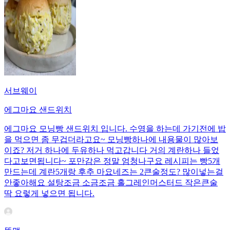
서브웨이
에그마요 샌드위치
에그마요 모닝빵 샌드위치 입니다. 수영을 하는데 가기전에 밥
을 먹으면 좀 무겁더라고요~ 모닝빵하나에 내용물이 많아보
이죠? 저거 하나에 두유하나 먹고갑니다 거의 계란하나 들었
다고보면됩니다~ 포만감은 정말 엄청나구요 레시피는 빵5개
만드는데 계란5개랑 후추 마요네즈는 2큰술정도? 많이넣는걸
안좋아해요 설탕조금 소금조금 홀그레인머스터드 작은큰술
딱 요렇게 넣으면 됩니다.