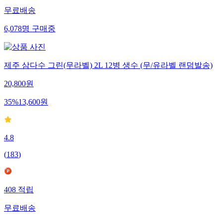
무료배송
6,078
명
구매중
제주 삼다수 그린(무라벨) 2L 12병 생수 (무/유라벨 랜덤발송)
20,800
원
35
%
13,600
원
4.8
(
183
)
408
적립
무료배송