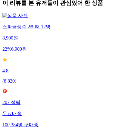
이 리뷰를 본 유저들이 관심있어 한 상품
스파클생수 2리터 12병
8,900
원
22
%
6,900
원
4.8
(
8,820
)
207
적립
무료배송
100,384
명
구매중