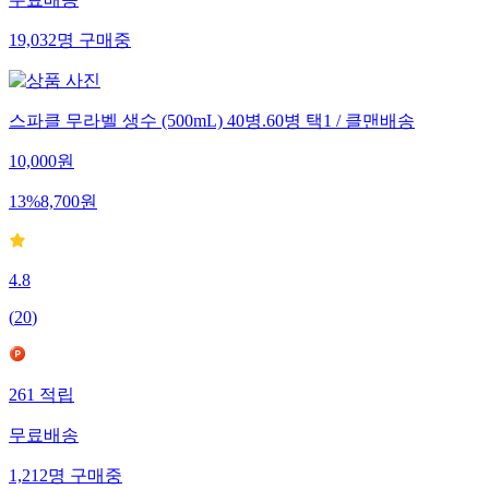
무료배송
19,032
명
구매중
스파클 무라벨 생수 (500mL) 40병.60병 택1 / 클맨배송
10,000
원
13
%
8,700
원
4.8
(
20
)
261
적립
무료배송
1,212
명
구매중