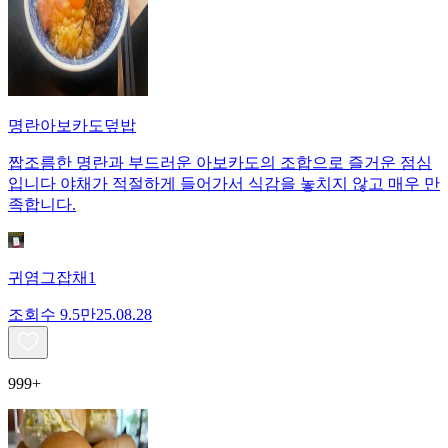
명란아보카도덮밥
짭조름한 명란과 부드러운 아보카도의 조합으로 즐거운 점심
입니다 야채가 적절하게 들어가서 식감을 놓치지 않고 매우 만
족합니다.
귀염그잡채1
조회수
9.5만
25.08.28
999+