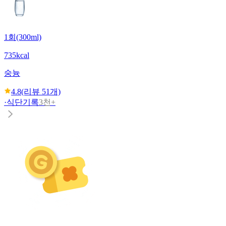
1회(300ml)
735kcal
숭늉
4.8
(리뷰
51
개)
·
식단기록
3천+