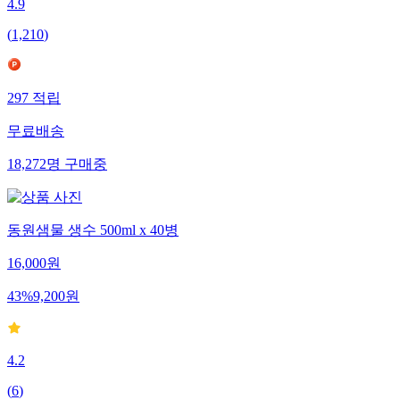
4.9
(
1,210
)
297
적립
무료배송
18,272
명
구매중
동원샘물 생수 500ml x 40병
16,000
원
43
%
9,200
원
4.2
(
6
)