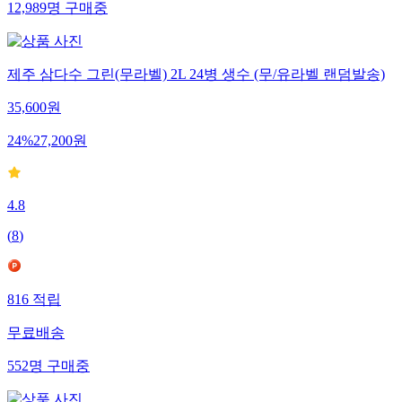
12,989
명
구매중
제주 삼다수 그린(무라벨) 2L 24병 생수 (무/유라벨 랜덤발송)
35,600
원
24
%
27,200
원
4.8
(
8
)
816
적립
무료배송
552
명
구매중