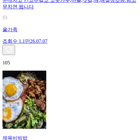
분데치고 건고추갈고 고춧가루,마늘,젓갈,깨,매실청조금.넘고
무치면 됩니다
울가족
조회수
1.1만
26.07.07
105
제육비빔밥