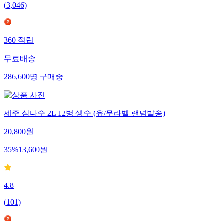
(
3,046
)
360
적립
무료배송
286,600
명
구매중
제주 삼다수 2L 12병 생수 (유/무라벨 랜덤발송)
20,800
원
35
%
13,600
원
4.8
(
101
)