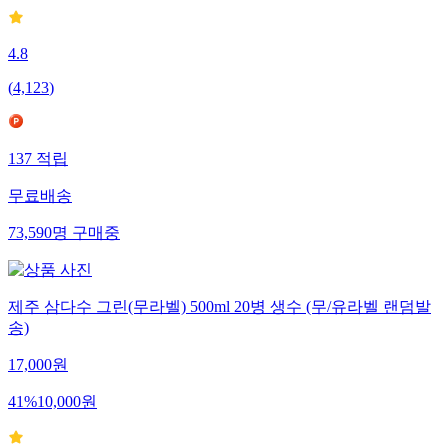
4.8
(
4,123
)
137
적립
무료배송
73,590
명
구매중
제주 삼다수 그린(무라벨) 500ml 20병 생수 (무/유라벨 랜덤발
송)
17,000
원
41
%
10,000
원