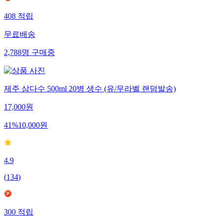
408
적립
무료배송
2,788
명
구매중
제주 삼다수 500ml 20병 생수 (유/무라벨 랜덤발송)
17,000
원
41
%
10,000
원
4.9
(
134
)
300
적립