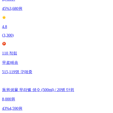
45
%
3,680
원
4.8
(
3,300
)
110
적립
무료배송
515,119
명
구매중
동원샘물 무라벨 생수 (500ml) / 20병 단위
8,000
원
43
%
4,590
원