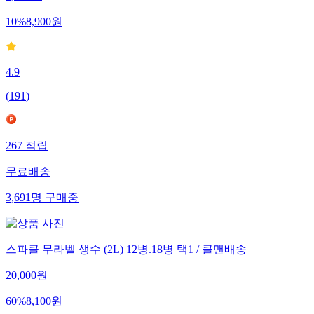
10
%
8,900
원
4.9
(
191
)
267
적립
무료배송
3,691
명
구매중
스파클 무라벨 생수 (2L) 12병.18병 택1 / 클맨배송
20,000
원
60
%
8,100
원