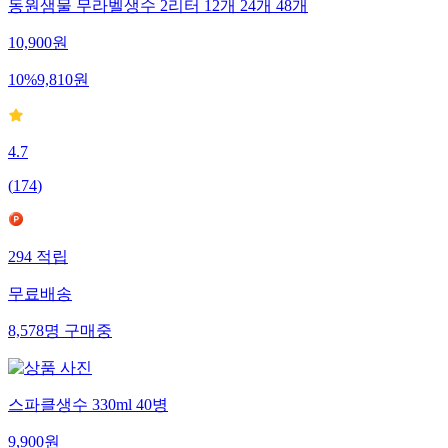
동원샘물 무라벨생수 2리터 12개 24개 48개
10,900
원
10
%
9,810
원
4.7
(
174
)
294
적립
무료배송
8,578
명
구매중
스파클생수 330ml 40병
9,900
원