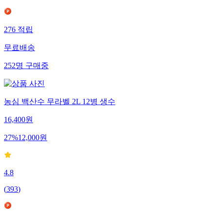
276
적립
무료배송
252
명
구매중
농심 백산수 무라벨 2L 12병 생수
16,400
원
27
%
12,000
원
4.8
(
393
)