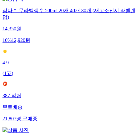
삼다수 무라벨생수 500ml 20개 40개 80개 (재고소진시 라벨랜
덤)
14,350
원
10
%
12,920
원
4.9
(
153
)
387
적립
무료배송
21,807
명
구매중