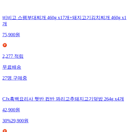
비비고 스팸부대찌개 460g x17개+돼지고기김치찌개 460g x1
개
75,900
원
2,277
적립
무료배송
27
명
구매중
CJx흑백요리사 햇반 컵반 꽈리고추돼지고기덮밥 264g x4개
42,900
원
30
%
29,900
원