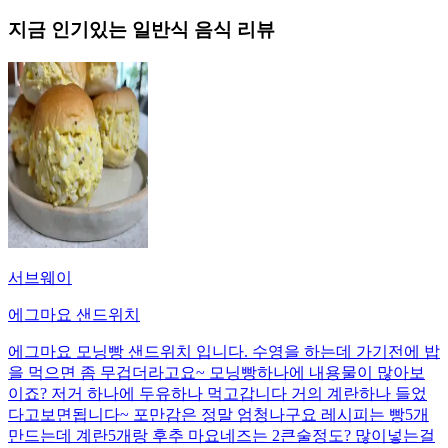
지금 인기있는
일반식
음식 리뷰
서브웨이
에그마요 샌드위치
에그마요 모닝빵 샌드위치 입니다. 수영을 하는데 가기전에 밥
을 먹으면 좀 무겁더라고요~ 모닝빵하나에 내용물이 많아보
이죠? 저거 하나에 두유하나 먹고갑니다 거의 계란하나 들었
다고보면됩니다~ 포만감은 정말 엄청나구요 레시피는 빵5개
만드는데 계란5개랑 후추 마요네즈는 2큰술정도? 많이넣는걸