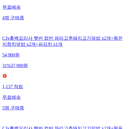
무료배송
4
명
구매중
CJx흑백요리사 햇반 컵반 꽈리고추돼지고기덮밥 x2개+묵은
지참치덮밥 x2개+파김치 x1개
54,900
원
31
%
37,900
원
1,137
적립
무료배송
5
명
구매중