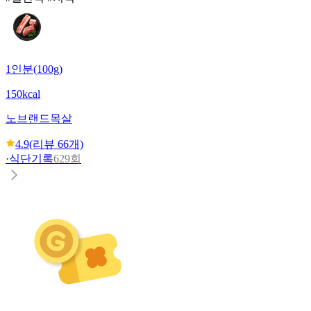
1인분(100g)
150kcal
노브랜드
목살
4.9
(리뷰
66
개)
·
식단기록
629회