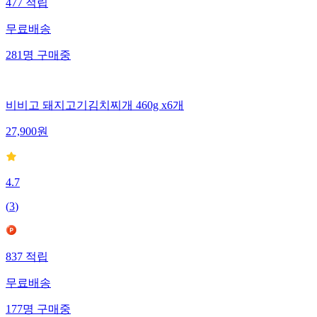
477
적립
무료배송
281
명
구매중
비비고 돼지고기김치찌개 460g x6개
27,900
원
4.7
(
3
)
837
적립
무료배송
177
명
구매중