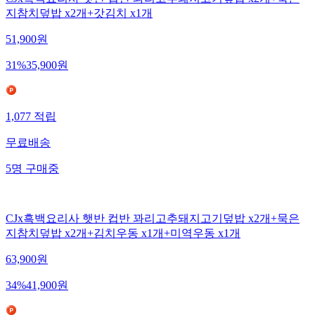
CJx흑백요리사 햇반 컵반 꽈리고추돼지고기덮밥 x2개+묵은
지참치덮밥 x2개+갓김치 x1개
51,900
원
31
%
35,900
원
1,077
적립
무료배송
5
명
구매중
CJx흑백요리사 햇반 컵반 꽈리고추돼지고기덮밥 x2개+묵은
지참치덮밥 x2개+김치우동 x1개+미역우동 x1개
63,900
원
34
%
41,900
원