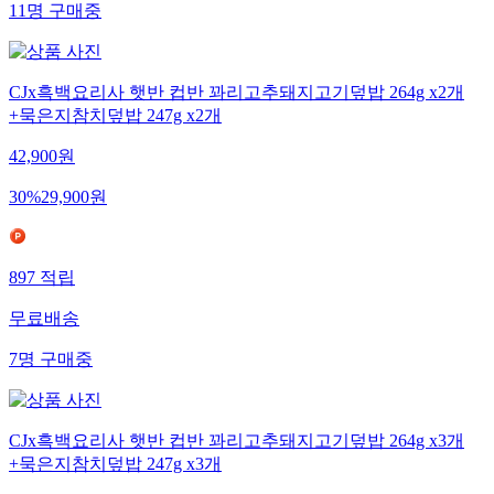
11
명
구매중
CJx흑백요리사 햇반 컵반 꽈리고추돼지고기덮밥 264g x2개
+묵은지참치덮밥 247g x2개
42,900
원
30
%
29,900
원
897
적립
무료배송
7
명
구매중
CJx흑백요리사 햇반 컵반 꽈리고추돼지고기덮밥 264g x3개
+묵은지참치덮밥 247g x3개