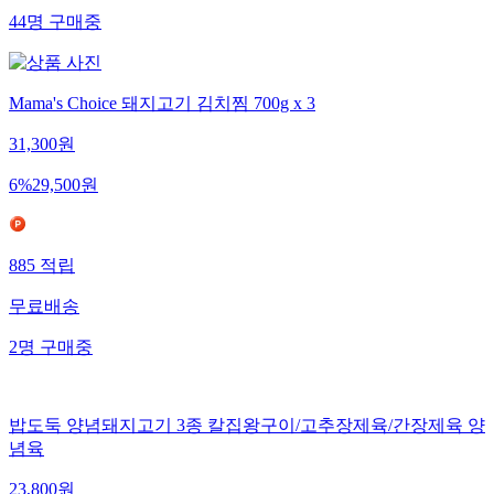
44
명
구매중
Mama's Choice 돼지고기 김치찜 700g x 3
31,300
원
6
%
29,500
원
885
적립
무료배송
2
명
구매중
밥도둑 양념돼지고기 3종 칼집왕구이/고추장제육/간장제육 양
념육
23,800
원