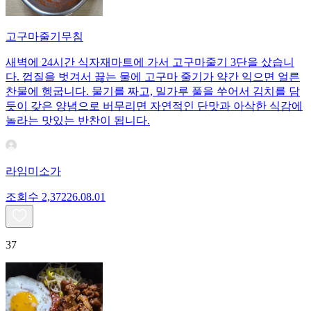
고구마줄기무침
새벽에 24시간 식자재마트에 가서 고구마줄기 3단을 샀습니
다. 껍질을 벗겨서 끓는 물에 고구마 줄기가 약간 익으면 얼른
찬물에 헹굽니다. 물기를 짜고, 밀가루 풀을 쑤어서 김치를 담
듯이 갖은 양념으로 버무리면 자연적인 단맛과 아삭한 식감에
놀라는 맛있는 반찬이 됩니다.
라임미소가
조회수
2,372
26.08.01
37