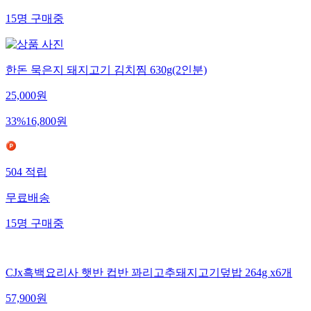
15
명
구매중
한돈 묵은지 돼지고기 김치찜 630g(2인분)
25,000
원
33
%
16,800
원
504
적립
무료배송
15
명
구매중
CJx흑백요리사 햇반 컵반 꽈리고추돼지고기덮밥 264g x6개
57,900
원