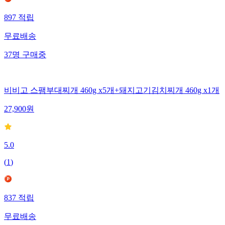
897
적립
무료배송
37
명
구매중
비비고 스팸부대찌개 460g x5개+돼지고기김치찌개 460g x1개
27,900
원
5.0
(
1
)
837
적립
무료배송