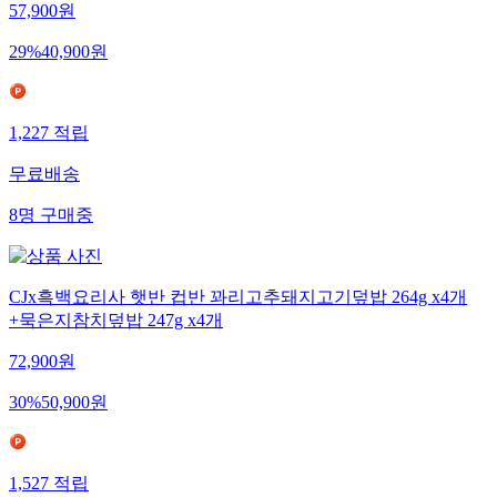
57,900
원
29
%
40,900
원
1,227
적립
무료배송
8
명
구매중
CJx흑백요리사 햇반 컵반 꽈리고추돼지고기덮밥 264g x4개
+묵은지참치덮밥 247g x4개
72,900
원
30
%
50,900
원
1,527
적립