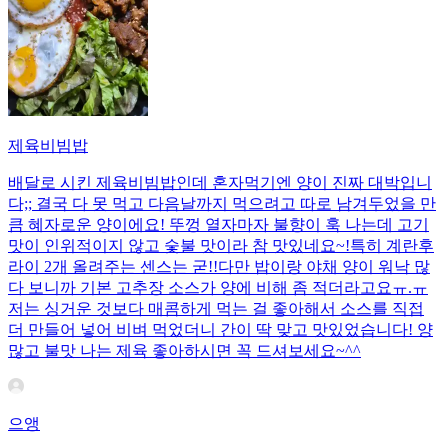
제육비빔밥
배달로 시킨 제육비빔밥인데 혼자먹기엔 양이 진짜 대박입니
다;; 결국 다 못 먹고 다음날까지 먹으려고 따로 남겨두었을 만
큼 혜자로운 양이에요! 뚜껑 열자마자 불향이 훅 나는데 고기
맛이 인위적이지 않고 숯불 맛이라 참 맛있네요~!특히 계란후
라이 2개 올려주는 센스는 굳!! ​다만 밥이랑 야채 양이 워낙 많
다 보니까 기본 고추장 소스가 양에 비해 좀 적더라고요ㅠ.ㅠ
저는 싱거운 것보다 매콤하게 먹는 걸 좋아해서 소스를 직접
더 만들어 넣어 비벼 먹었더니 간이 딱 맞고 맛있었습니다! 양
많고 불맛 나는 제육 좋아하시면 꼭 드셔보세요~^^
으앵