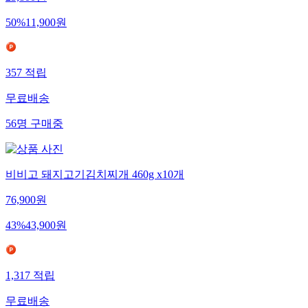
50
%
11,900
원
357
적립
무료배송
56
명
구매중
비비고 돼지고기김치찌개 460g x10개
76,900
원
43
%
43,900
원
1,317
적립
무료배송