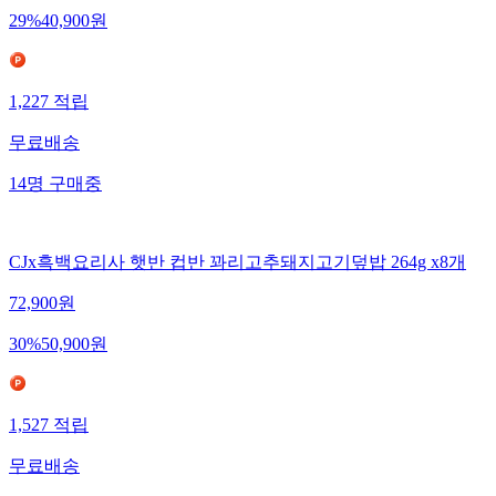
29
%
40,900
원
1,227
적립
무료배송
14
명
구매중
CJx흑백요리사 햇반 컵반 꽈리고추돼지고기덮밥 264g x8개
72,900
원
30
%
50,900
원
1,527
적립
무료배송