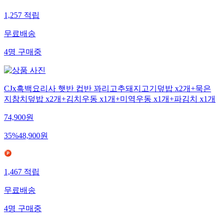
1,257
적립
무료배송
4
명
구매중
CJx흑백요리사 햇반 컵반 꽈리고추돼지고기덮밥 x2개+묵은
지참치덮밥 x2개+김치우동 x1개+미역우동 x1개+파김치 x1개
74,900
원
35
%
48,900
원
1,467
적립
무료배송
4
명
구매중