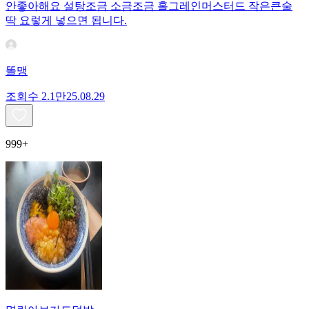
안좋아해요 설탕조금 소금조금 홀그레인머스터드 작은큰술
딱 요렇게 넣으면 됩니다.
똘맹
조회수
2.1만
25.08.29
999+