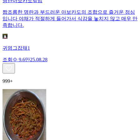
명란아보카도덮밥
짭조름한 명란과 부드러운 아보카도의 조합으로 즐거운 점심
입니다 야채가 적절하게 들어가서 식감을 놓치지 않고 매우 만
족합니다.
귀염그잡채1
조회수
9.6만
25.08.28
999+