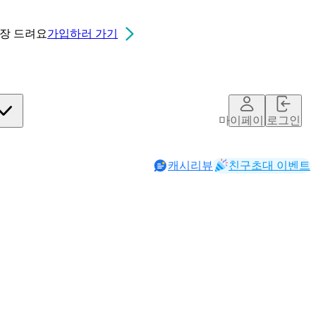
0장
드려요
가입하러 가기
마이페이지
로그인
캐시리뷰
친구초대 이벤트