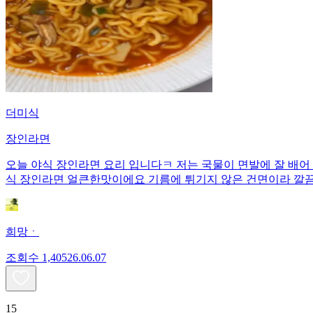
더미식
장인라면
오늘 야식 장인라면 요리 입니다ㅋ 저는 국물이 면발에 잘 배어
식 장인라면 얼큰한맛이에요 기름에 튀기지 않은 건면이라 깔
희망ㆍ
조회수
1,405
26.06.07
15