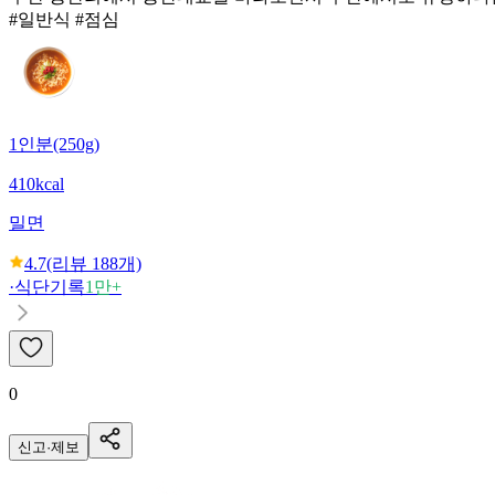
#일반식 #점심
1인분(250g)
410kcal
밀면
4.7
(리뷰
188
개)
·
식단기록
1만+
0
신고·제보