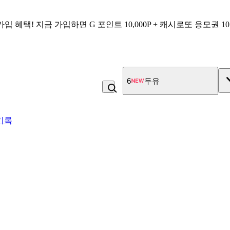
가입 혜택!
지금 가입하면
G 포인트 10,000P + 캐시로또 응모권 1
7
김치
기록