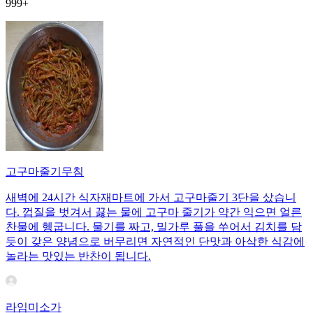
999+
고구마줄기무침
새벽에 24시간 식자재마트에 가서 고구마줄기 3단을 샀습니
다. 껍질을 벗겨서 끓는 물에 고구마 줄기가 약간 익으면 얼른
찬물에 헹굽니다. 물기를 짜고, 밀가루 풀을 쑤어서 김치를 담
듯이 갖은 양념으로 버무리면 자연적인 단맛과 아삭한 식감에
놀라는 맛있는 반찬이 됩니다.
라임미소가