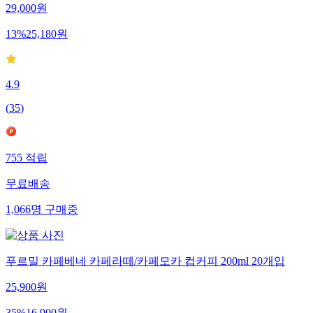
29,000
원
13
%
25,180
원
4.9
(
35
)
755
적립
무료배송
1,066
명
구매중
푸르밀 카페베네 카페라떼/카페모카 컵커피 200ml 20개입
25,900
원