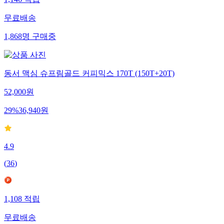
1,146
적립
무료배송
1,868
명
구매중
동서 맥심 슈프림골드 커피믹스 170T (150T+20T)
52,000
원
29
%
36,940
원
4.9
(
36
)
1,108
적립
무료배송