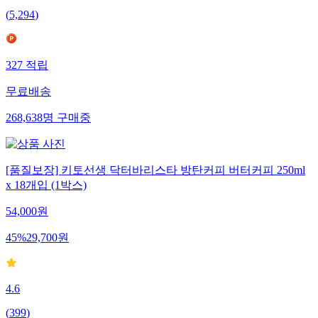
(
5,294
)
327
적립
무료배송
268,638
명
구매중
[품질보장] 키토선생 닥터바리스타 방탄커피 버터커피 250ml
x 18개입 (1박스)
54,000
원
45
%
29,700
원
4.6
(
399
)