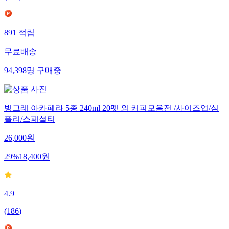
891
적립
무료배송
94,398
명
구매중
빙그레 아카페라 5종 240ml 20펫 외 커피모음전 /사이즈업/심
플리/스페셜티
26,000
원
29
%
18,400
원
4.9
(
186
)