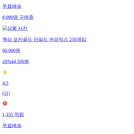
무료배송
8,090
명
구매중
맥심 모카골드 마일드 커피믹스 250개입
60,000
원
26
%
44,500
원
4.5
(
11
)
1,335
적립
무료배송