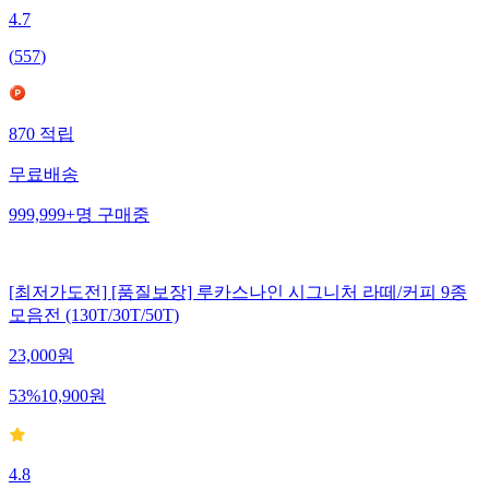
4.7
(
557
)
870
적립
무료배송
999,999+
명
구매중
[최저가도전] [품질보장] 루카스나인 시그니처 라떼/커피 9종
모음전 (130T/30T/50T)
23,000
원
53
%
10,900
원
4.8