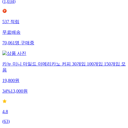
(
1,034
)
537
적립
무료배송
70,061
명
구매중
카누 미니 마일드 아메리카노 커피 30개입 100개입 150개입 모
음
19,800
원
34
%
13,000
원
4.8
(
63
)