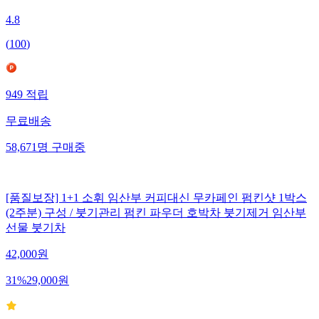
4.8
(
100
)
949
적립
무료배송
58,671
명
구매중
[품질보장] 1+1 소휘 임산부 커피대신 무카페인 펌킨샷 1박스
(2주분) 구성 / 붓기관리 펌킨 파우더 호박차 붓기제거 임산부
선물 붓기차
42,000
원
31
%
29,000
원