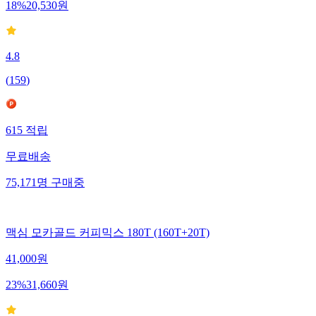
18
%
20,530
원
4.8
(
159
)
615
적립
무료배송
75,171
명
구매중
맥심 모카골드 커피믹스 180T (160T+20T)
41,000
원
23
%
31,660
원