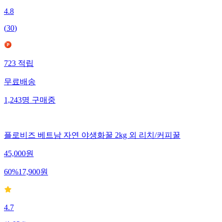
4.8
(
30
)
723
적립
무료배송
1,243
명
구매중
플로비즈 베트남 자연 야생화꿀 2kg 외 리치/커피꿀
45,000
원
60
%
17,900
원
4.7