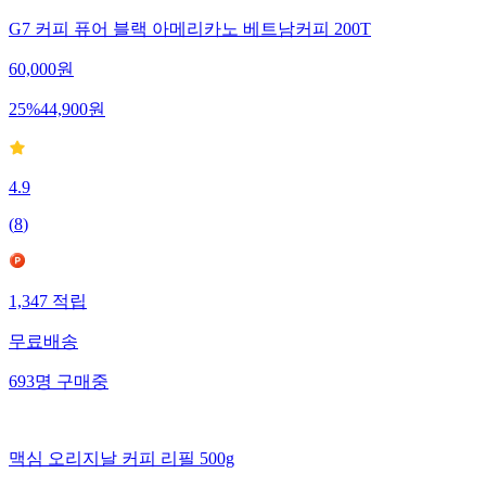
G7 커피 퓨어 블랙 아메리카노 베트남커피 200T
60,000
원
25
%
44,900
원
4.9
(
8
)
1,347
적립
무료배송
693
명
구매중
맥심 오리지날 커피 리필 500g