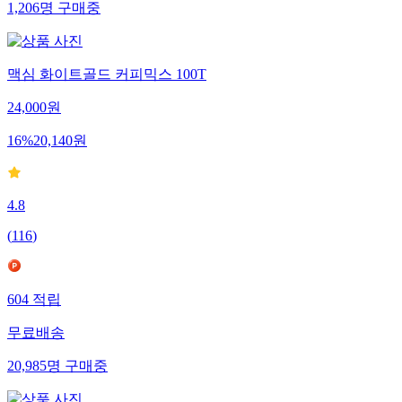
1,206
명
구매중
맥심 화이트골드 커피믹스 100T
24,000
원
16
%
20,140
원
4.8
(
116
)
604
적립
무료배송
20,985
명
구매중