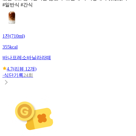
#일반식 #간식
1잔(710ml)
355kcal
바나프레소
바닐라라떼
4.7
(리뷰
12
개)
·
식단기록
24회