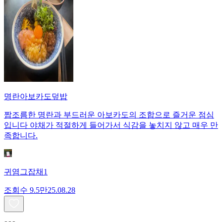
명란아보카도덮밥
짭조름한 명란과 부드러운 아보카도의 조합으로 즐거운 점심
입니다 야채가 적절하게 들어가서 식감을 놓치지 않고 매우 만
족합니다.
귀염그잡채1
조회수
9.5만
25.08.28