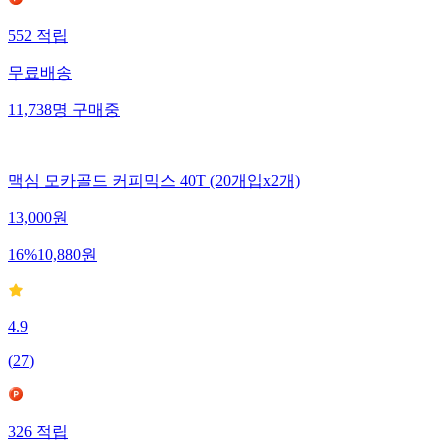
552
적립
무료배송
11,738
명
구매중
맥심 모카골드 커피믹스 40T (20개입x2개)
13,000
원
16
%
10,880
원
4.9
(
27
)
326
적립