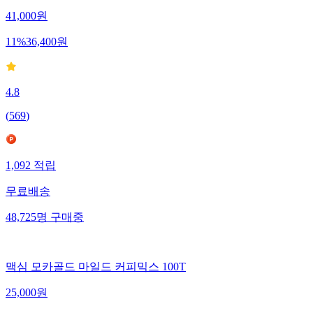
41,000
원
11
%
36,400
원
4.8
(
569
)
1,092
적립
무료배송
48,725
명
구매중
맥심 모카골드 마일드 커피믹스 100T
25,000
원