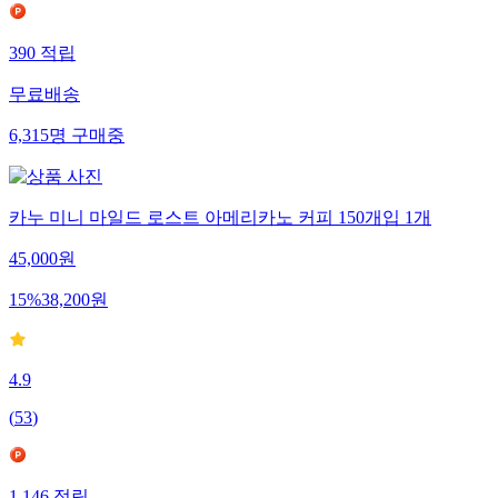
390
적립
무료배송
6,315
명
구매중
카누 미니 마일드 로스트 아메리카노 커피 150개입 1개
45,000
원
15
%
38,200
원
4.9
(
53
)