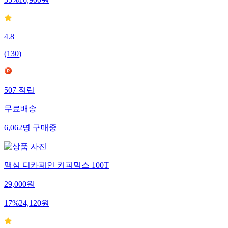
35
%
16,900
원
4.8
(
130
)
507
적립
무료배송
6,062
명
구매중
맥심 디카페인 커피믹스 100T
29,000
원
17
%
24,120
원