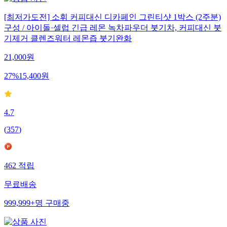
[최저가도전] 소휘 커피대신 디카페인 그린티샷 1박스 (2주분)
구성 / 아이돌·셀럽 긴급 레몬 녹차파우더 붓기차, 커피대신 붓
기제거 클렌즈워터 레몬즙 붓기완화
21,000
원
27
%
15,400
원
4.7
(
357
)
462
적립
무료배송
999,999+
명
구매중