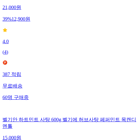
21,000
원
39
%
12,900
원
4.0
(
4
)
387
적립
무료배송
60
명
구매중
벨기안 하트민트 사탕 600g 벨기에 허브사탕 페퍼민트 목캔디
멘톨
15,000
원