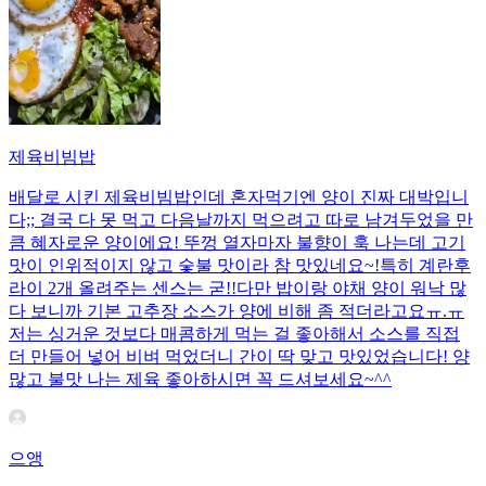
제육비빔밥
배달로 시킨 제육비빔밥인데 혼자먹기엔 양이 진짜 대박입니
다;; 결국 다 못 먹고 다음날까지 먹으려고 따로 남겨두었을 만
큼 혜자로운 양이에요! 뚜껑 열자마자 불향이 훅 나는데 고기
맛이 인위적이지 않고 숯불 맛이라 참 맛있네요~!특히 계란후
라이 2개 올려주는 센스는 굳!! ​다만 밥이랑 야채 양이 워낙 많
다 보니까 기본 고추장 소스가 양에 비해 좀 적더라고요ㅠ.ㅠ
저는 싱거운 것보다 매콤하게 먹는 걸 좋아해서 소스를 직접
더 만들어 넣어 비벼 먹었더니 간이 딱 맞고 맛있었습니다! 양
많고 불맛 나는 제육 좋아하시면 꼭 드셔보세요~^^
으앵