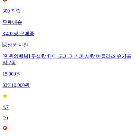
300
적립
무료배송
3,492
명
구매중
[만원의행복] 무설탕 캔디 코피코 커피 사탕 바클리즈 슈가프
리 2종
15,000
원
33
%
10,000
원
4.7
(
7
)