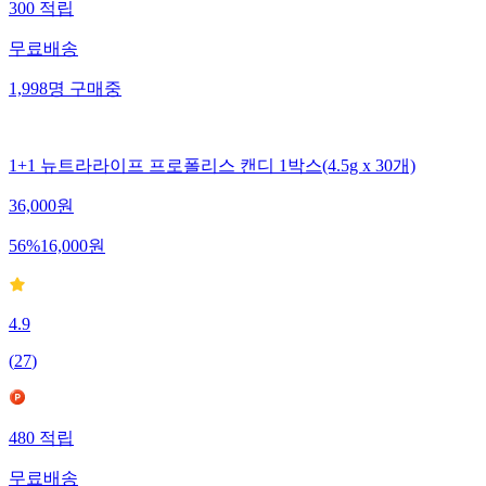
300
적립
무료배송
1,998
명
구매중
1+1 뉴트라라이프 프로폴리스 캔디 1박스(4.5g x 30개)
36,000
원
56
%
16,000
원
4.9
(
27
)
480
적립
무료배송