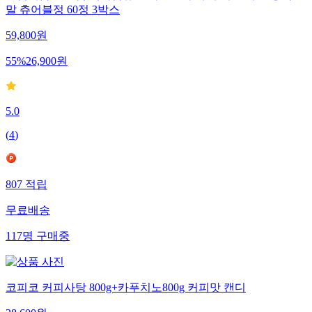
말 츄어블정 60정 3박스
59,800
원
55
%
26,900
원
5.0
(
4
)
807
적립
무료배송
117
명
구매중
코피코 커피사탕 800g+카푸치노800g 커피맛 캔디