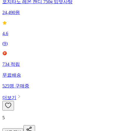
포지타노 레몬 캔디 750g 입덧사탕
24,490
원
4.6
(
9
)
734
적립
무료배송
525
명
구매중
더보기
5