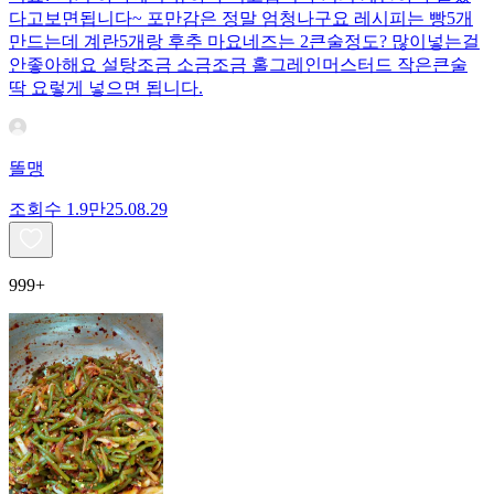
다고보면됩니다~ 포만감은 정말 엄청나구요 레시피는 빵5개
만드는데 계란5개랑 후추 마요네즈는 2큰술정도? 많이넣는걸
안좋아해요 설탕조금 소금조금 홀그레인머스터드 작은큰술
딱 요렇게 넣으면 됩니다.
똘맹
조회수
1.9만
25.08.29
999+