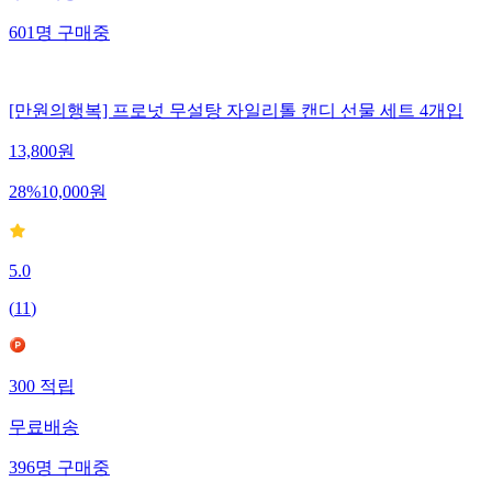
601
명
구매중
[만원의행복] 프로넛 무설탕 자일리톨 캔디 선물 세트 4개입
13,800
원
28
%
10,000
원
5.0
(
11
)
300
적립
무료배송
396
명
구매중