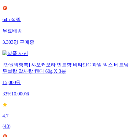
645
적립
무료배송
3,303
명
구매중
[만원의행복] 샤오커오라 민트향 비타민C 과일 믹스 베트남
무설탕 알사탕 캔디 60g X 3봉
15,000
원
33
%
10,000
원
4.7
(
48
)