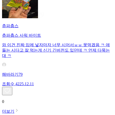
츄파춥스
츄파춥스 사워 바이트
와 이건 진짜 입에 넣자마자 너무 시어서ㅠㅠ 못먹겠음 ㅋ 애
들는 시다고 잘 먹는게 신기 긴버전도 있던데 ㅋ 언제 다묵는
대 ㅋ
해바라기79
조회수
42
25.12.11
0
더보기