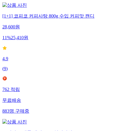
[1+1] 코피코 커피사탕 800g 수입 커피맛 캔디
28,600
원
11
%
25,410
원
4.9
(
9
)
762
적립
무료배송
883
명
구매중