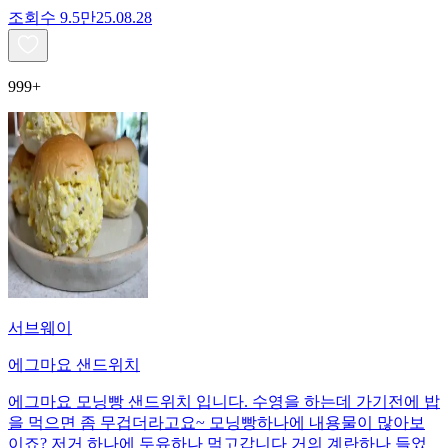
조회수
9.5만
25.08.28
999+
서브웨이
에그마요 샌드위치
에그마요 모닝빵 샌드위치 입니다. 수영을 하는데 가기전에 밥
을 먹으면 좀 무겁더라고요~ 모닝빵하나에 내용물이 많아보
이죠? 저거 하나에 두유하나 먹고갑니다 거의 계란하나 들었