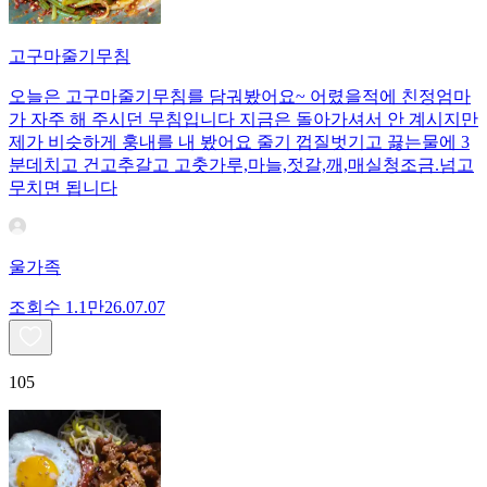
고구마줄기무침
오늘은 고구마줄기무침를 담궈봤어요~ 어렸을적에 친정엄마
가 자주 해 주시던 무침입니다 지금은 돌아가셔서 안 계시지만
제가 비슷하게 훙내를 내 봤어요 줄기 껍질벗기고 끓는물에 3
분데치고 건고추갈고 고춧가루,마늘,젓갈,깨,매실청조금.넘고
무치면 됩니다
울가족
조회수
1.1만
26.07.07
105