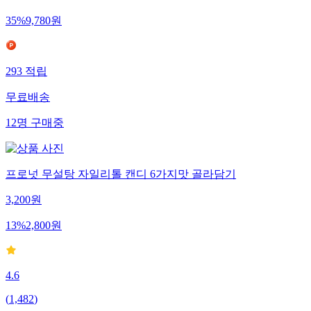
35
%
9,780
원
293
적립
무료배송
12
명
구매중
프로넛 무설탕 자일리톨 캔디 6가지맛 골라담기
3,200
원
13
%
2,800
원
4.6
(
1,482
)