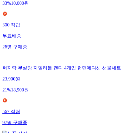
33
%
10,000
원
300
적립
무료배송
26
명
구매중
퍼지락 무설탕 자일리톨 캔디 4개입 런던에디션 선물세트
23,900
원
21
%
18,900
원
567
적립
97
명
구매중