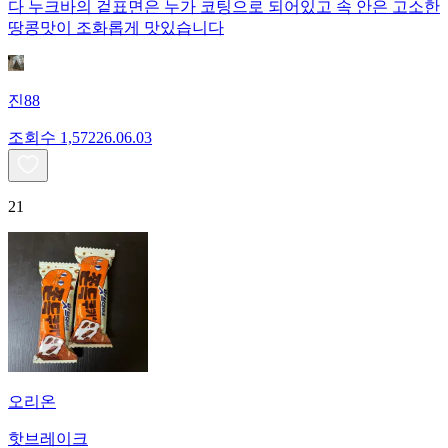
다 누크바의 겉표면은 누가 코팅으로 되어있고 속 안은 고소한
땅콩맛이 조화롭게 맛있습니다
진88
조회수
1,572
26.06.03
21
오리온
핫브레이크