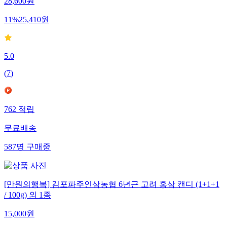
28,600
원
11
%
25,410
원
5.0
(
7
)
762
적립
무료배송
587
명
구매중
[만원의행복] 김포파주인삼농협 6년근 고려 홍삼 캔디 (1+1+1
/ 100g) 외 1종
15,000
원