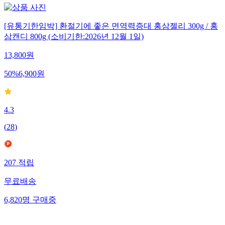
[유통기한임박] 환절기에 좋은 면역력증대 홍삼젤리 300g / 홍
삼캔디 800g (소비기한:2026년 12월 1일)
13,800
원
50
%
6,900
원
4.3
(
28
)
207
적립
무료배송
6,820
명
구매중