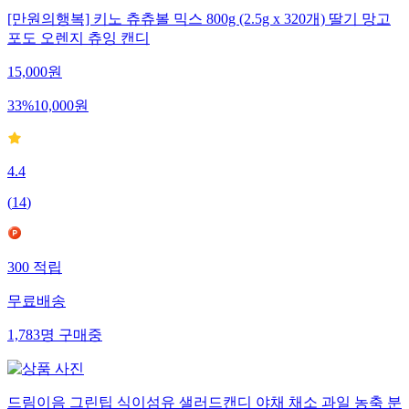
[만원의행복] 키노 츄츄볼 믹스 800g (2.5g x 320개) 딸기 망고
포도 오렌지 츄잉 캔디
15,000
원
33
%
10,000
원
4.4
(
14
)
300
적립
무료배송
1,783
명
구매중
드림이음 그린팁 식이섬유 샐러드캔디 야채 채소 과일 농축 분