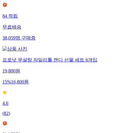
84
적립
무료배송
38,059
명
구매중
프로넛 무설탕 자일리톨 캔디 선물 세트 6개입
19,800
원
15
%
16,800
원
4.6
(
82
)