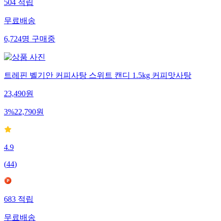
504
적립
무료배송
6,724
명
구매중
트레핀 벨기안 커피사탕 스위트 캔디 1.5kg 커피맛사탕
23,490
원
3
%
22,790
원
4.9
(
44
)
683
적립
무료배송