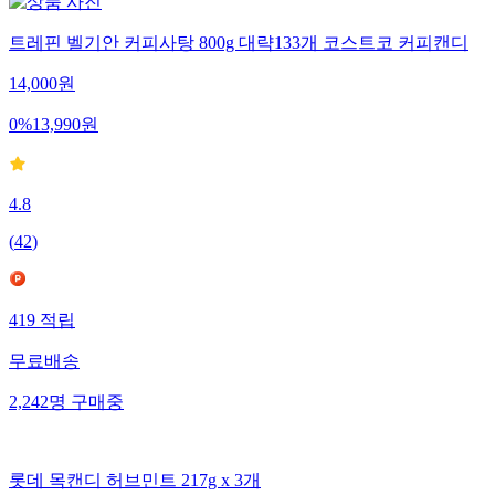
트레핀 벨기안 커피사탕 800g 대략133개 코스트코 커피캔디
14,000
원
0
%
13,990
원
4.8
(
42
)
419
적립
무료배송
2,242
명
구매중
롯데 목캔디 허브민트 217g x 3개