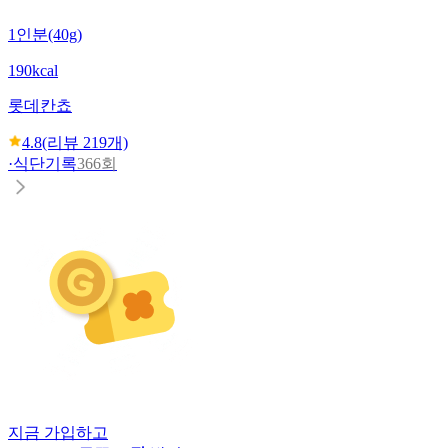
1인분(40g)
190kcal
롯데
칸쵸
4.8
(리뷰
219
개)
·
식단기록
366회
지금 가입하고