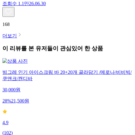
조회수
1.1만
26.06.30
168
더보기
이 리뷰를 본 유저들이 관심있어 한 상품
빙그레 인기 아이스크림 바 20+20개 골라담기 /메로나/비비빅/
쿠앤크/캔디바
30,000
원
28
%
21,500
원
4.9
(
102
)