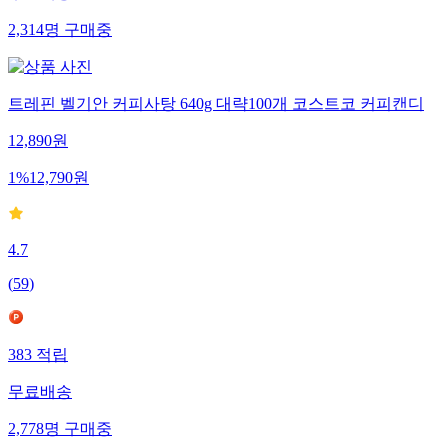
2,314
명
구매중
트레핀 벨기안 커피사탕 640g 대략100개 코스트코 커피캔디
12,890
원
1
%
12,790
원
4.7
(
59
)
383
적립
무료배송
2,778
명
구매중