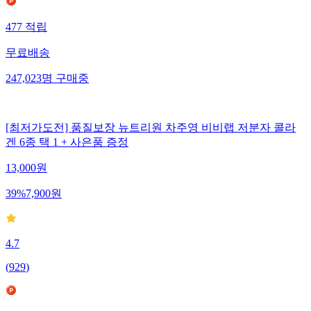
477
적립
무료배송
247,023
명
구매중
[최저가도전] 품질보장 뉴트리원 차주영 비비랩 저분자 콜라
겐 6종 택 1 + 사은품 증정
13,000
원
39
%
7,900
원
4.7
(
929
)