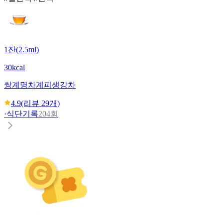
1잔(2.5ml)
30kcal
쌍계명차
계피생강차
4.9
(리뷰
29
개)
·
식단기록
204회