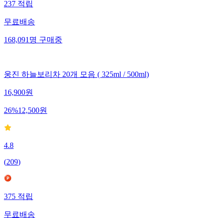
237
적립
무료배송
168,091
명
구매중
웅진 하늘보리차 20개 모음 ( 325ml / 500ml)
16,900
원
26
%
12,500
원
4.8
(
209
)
375
적립
무료배송