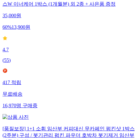
스W 이너케어 1박스 (1개월분) 외 2종 + 사은품 증정
35,000
원
60
%
13,900
원
4.7
(
55
)
417
적립
무료배송
16,970
명
구매중
[품질보장] 1+1 소휘 임산부 커피대신 무카페인 펌킨샷 1박스
(2주분) 구성 / 붓기관리 펌킨 파우더 호박차 붓기제거 임산부