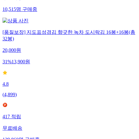
10,515
명
구매중
[품질보장] 지도표성경김 향긋한 녹차 도시락김 16봉+16봉(총
32봉)
20,000
원
31
%
13,900
원
4.8
(
4,899
)
417
적립
무료배송