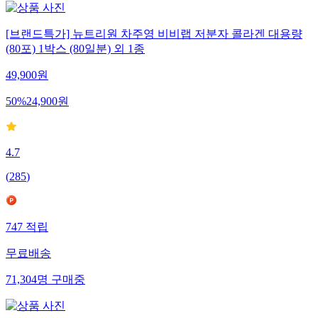
[브랜드특가] 뉴트리원 차주영 비비랩 저분자 콜라겐 대용량
(80포) 1박스 (80일분) 외 1종
49,900
원
50
%
24,900
원
4.7
(
285
)
747
적립
무료배송
71,304
명
구매중