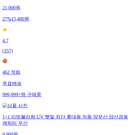
21,000
원
27
%
15,400
원
4.7
(
357
)
462
적립
무료배송
999,999+
명
구매중
1+1 리빙블러썸 UV 햇빛 차단 휴대용 자동 양우산 양산겸용
캐릭터 우산