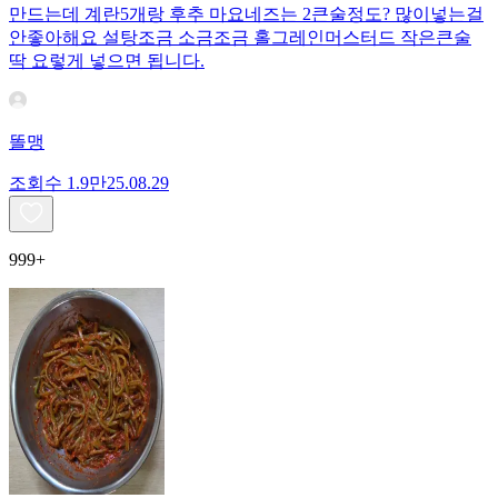
만드는데 계란5개랑 후추 마요네즈는 2큰술정도? 많이넣는걸
안좋아해요 설탕조금 소금조금 홀그레인머스터드 작은큰술
딱 요렇게 넣으면 됩니다.
똘맹
조회수
1.9만
25.08.29
999+