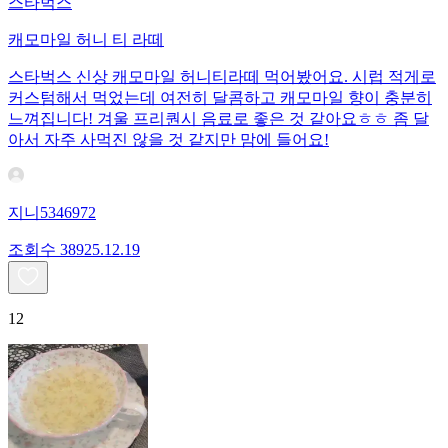
스타벅스
캐모마일 허니 티 라떼
스타벅스 신상 캐모마일 허니티라떼 먹어봤어요. 시럽 적게로
커스텀해서 먹었는데 여전히 달콤하고 캐모마일 향이 충분히
느껴집니다! 겨울 프리퀀시 음료로 좋은 것 같아요ㅎㅎ 좀 달
아서 자주 사먹진 않을 것 같지만 맘에 들어요!
지니5346972
조회수
389
25.12.19
12