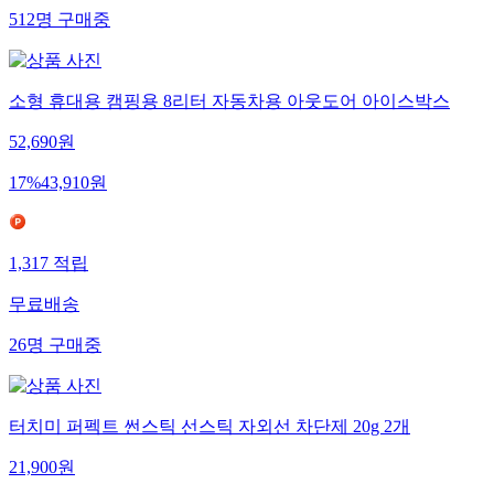
512
명
구매중
소형 휴대용 캠핑용 8리터 자동차용 아웃도어 아이스박스
52,690
원
17
%
43,910
원
1,317
적립
무료배송
26
명
구매중
터치미 퍼펙트 썬스틱 선스틱 자외선 차단제 20g 2개
21,900
원