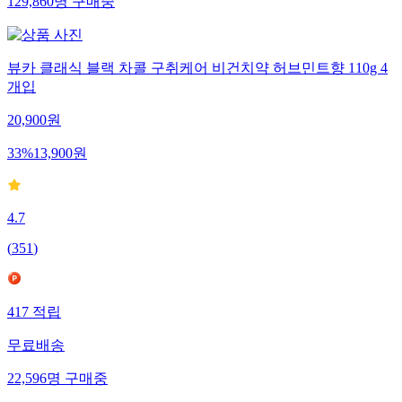
129,860
명
구매중
뷰카 클래식 블랙 차콜 구취케어 비건치약 허브민트향 110g 4
개입
20,900
원
33
%
13,900
원
4.7
(
351
)
417
적립
무료배송
22,596
명
구매중