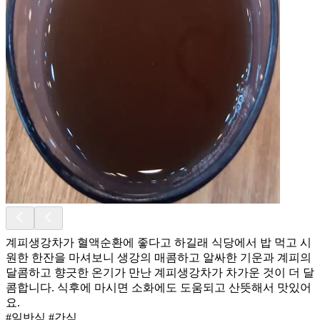
계피생강차가 혈액순환에 좋다고 하길래 식당에서 밥 먹고 시
원한 한잔을 마셔보니 생강의 매콤하고 알싸한 기운과 계피의
달콤하고 향긋한 온기가 만난 계피생강차가 차가운 것이 더 달
콤합니다. 식후에 마시면 소화에도 도움되고 산뜻해서 맛있어
요.
#일반식 #간식