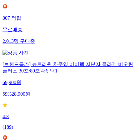
807
적립
무료배송
2,013
명
구매중
[브랜드특가] 뉴트리원 차주영 비비랩 저분자 콜라겐 비오틴
플러스 30포/80포 4종 택1
69,900
원
59
%
28,900
원
4.8
(
189
)