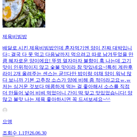
제육비빔밥
배달로 시킨 제육비빔밥인데 혼자먹기엔 양이 진짜 대박입니
다;; 결국 다 못 먹고 다음날까지 먹으려고 따로 남겨두었을 만
큼 혜자로운 양이에요! 뚜껑 열자마자 불향이 훅 나는데 고기
맛이 인위적이지 않고 숯불 맛이라 참 맛있네요~!특히 계란후
라이 2개 올려주는 센스는 굳!! ​다만 밥이랑 야채 양이 워낙 많
다 보니까 기본 고추장 소스가 양에 비해 좀 적더라고요ㅠ.ㅠ
저는 싱거운 것보다 매콤하게 먹는 걸 좋아해서 소스를 직접
더 만들어 넣어 비벼 먹었더니 간이 딱 맞고 맛있었습니다! 양
많고 불맛 나는 제육 좋아하시면 꼭 드셔보세요~^^
으앵
조회수
1.1만
26.06.30