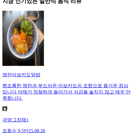
지금 인기있는
일반식
음식 리뷰
명란아보카도덮밥
짭조름한 명란과 부드러운 아보카도의 조합으로 즐거운 점심
입니다 야채가 적절하게 들어가서 식감을 놓치지 않고 매우 만
족합니다.
귀염그잡채1
조회수
9.5만
25.08.28