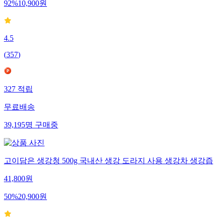
92
%
10,900
원
4.5
(
357
)
327
적립
무료배송
39,195
명
구매중
고이담은 생강청 500g 국내산 생강 도라지 사용 생강차 생강즙
41,800
원
50
%
20,900
원