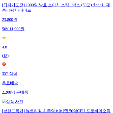
[최저가도전] 1000일 발효 보이차 스틱 1박스 (50포) 항산화 체
중감량 다이어트
23,800
원
50
%
11,900
원
4.8
(
18
)
357
적립
무료배송
2,208
명
구매중
[브랜드특가] 뉴트리원 차주영 비비랩 50억CFU 프로바이오틱