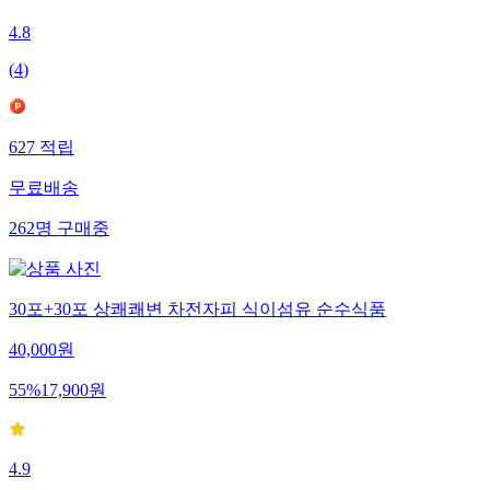
4.8
(
4
)
627
적립
무료배송
262
명
구매중
30포+30포 상쾌쾌변 차전자피 식이섬유 순수식품
40,000
원
55
%
17,900
원
4.9