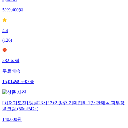
9,900
원
5
%
9,400
원
4.4
(
126
)
282
적립
무료배송
15,014
명
구매중
[최저가도전] 앵콜23차! 2+2 앙쥬 기미잡티 1만 판테놀 피부장
벽크림 (50ml*4개)
140,000
원