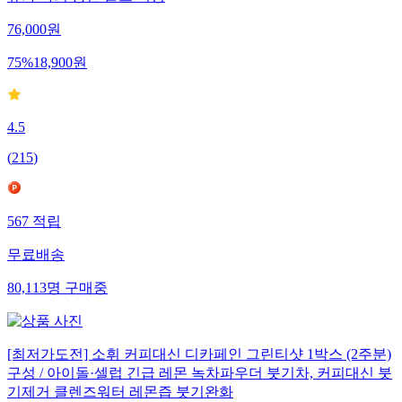
휴가 야외 등산 골프 여행
76,000
원
75
%
18,900
원
4.5
(
215
)
567
적립
무료배송
80,113
명
구매중
[최저가도전] 소휘 커피대신 디카페인 그린티샷 1박스 (2주분)
구성 / 아이돌·셀럽 긴급 레몬 녹차파우더 붓기차, 커피대신 붓
기제거 클렌즈워터 레몬즙 붓기완화