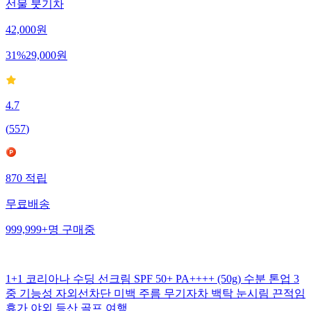
선물 붓기차
42,000
원
31
%
29,000
원
4.7
(
557
)
870
적립
무료배송
999,999+
명
구매중
1+1 코리아나 수딩 선크림 SPF 50+ PA++++ (50g) 수분 톤업 3
중 기능성 자외선차단 미백 주름 무기자차 백탁 눈시림 끈적임