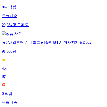
867
적립
무료배송
29,364
명
구매중
★5/27일부터 순차출고★[풀리오] 손 마사지기 HD002
98,000
원
4.8
(
9
)
0
적립
무료배송