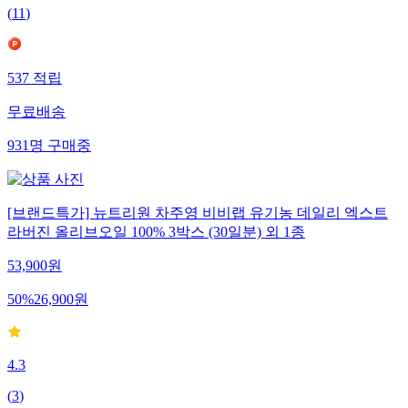
(
11
)
537
적립
무료배송
931
명
구매중
[브랜드특가] 뉴트리원 차주영 비비랩 유기농 데일리 엑스트
라버진 올리브오일 100% 3박스 (30일분) 외 1종
53,900
원
50
%
26,900
원
4.3
(
3
)