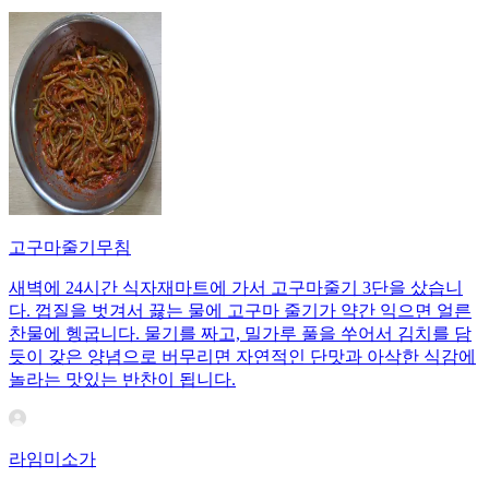
고구마줄기무침
새벽에 24시간 식자재마트에 가서 고구마줄기 3단을 샀습니
다. 껍질을 벗겨서 끓는 물에 고구마 줄기가 약간 익으면 얼른
찬물에 헹굽니다. 물기를 짜고, 밀가루 풀을 쑤어서 김치를 담
듯이 갖은 양념으로 버무리면 자연적인 단맛과 아삭한 식감에
놀라는 맛있는 반찬이 됩니다.
라임미소가