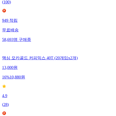
(
100
)
949
적립
무료배송
58,693
명
구매중
맥심 모카골드 커피믹스 40T (20개입x2개)
13,000
원
16
%
10,880
원
4.9
(
28
)