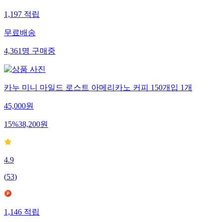
1,197
적립
무료배송
4,361
명
구매중
카누 미니 마일드 로스트 아메리카노 커피 150개입 1개
45,000
원
15
%
38,200
원
4.9
(
53
)
1,146
적립