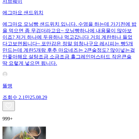
서브웨이
에그마요 샌드위치
에그마요 모닝빵 샌드위치 입니다. 수영을 하는데 가기전에 밥
을 먹으면 좀 무겁더라고요~ 모닝빵하나에 내용물이 많아보
이죠? 저거 하나에 두유하나 먹고갑니다 거의 계란하나 들었
다고보면됩니다~ 포만감은 정말 엄청나구요 레시피는 빵5개
만드는데 계란5개랑 후추 마요네즈는 2큰술정도? 많이넣는걸
안좋아해요 설탕조금 소금조금 홀그레인머스터드 작은큰술
딱 요렇게 넣으면 됩니다.
똘맹
조회수
2.1만
25.08.29
999+