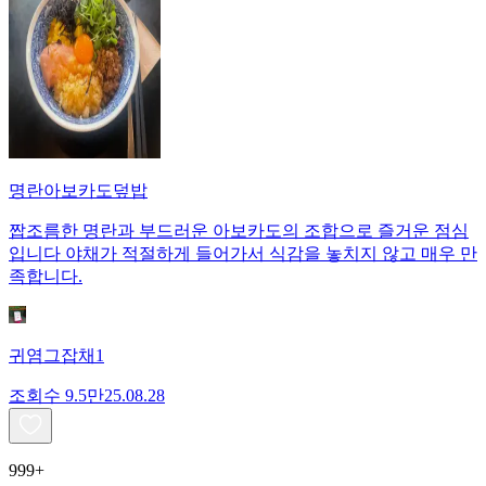
명란아보카도덮밥
짭조름한 명란과 부드러운 아보카도의 조합으로 즐거운 점심
입니다 야채가 적절하게 들어가서 식감을 놓치지 않고 매우 만
족합니다.
귀염그잡채1
조회수
9.5만
25.08.28
999+