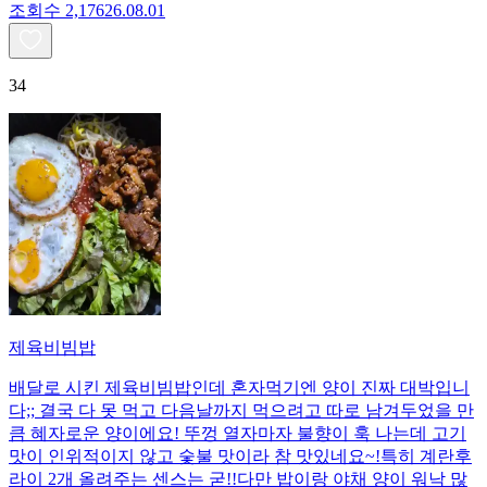
조회수
2,176
26.08.01
34
제육비빔밥
배달로 시킨 제육비빔밥인데 혼자먹기엔 양이 진짜 대박입니
다;; 결국 다 못 먹고 다음날까지 먹으려고 따로 남겨두었을 만
큼 혜자로운 양이에요! 뚜껑 열자마자 불향이 훅 나는데 고기
맛이 인위적이지 않고 숯불 맛이라 참 맛있네요~!특히 계란후
라이 2개 올려주는 센스는 굳!! ​다만 밥이랑 야채 양이 워낙 많