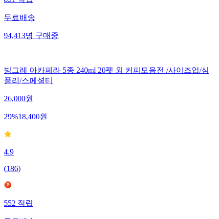
891
적립
무료배송
94,413
명
구매중
빙그레 아카페라 5종 240ml 20펫 외 커피모음전 /사이즈업/심
플리/스페셜티
26,000
원
29
%
18,400
원
4.9
(
186
)
552
적립