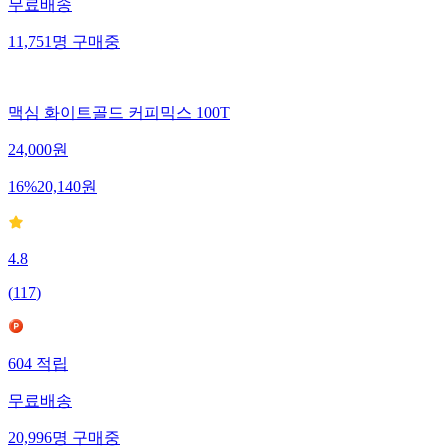
무료배송
11,751
명
구매중
맥심 화이트골드 커피믹스 100T
24,000
원
16
%
20,140
원
4.8
(
117
)
604
적립
무료배송
20,996
명
구매중