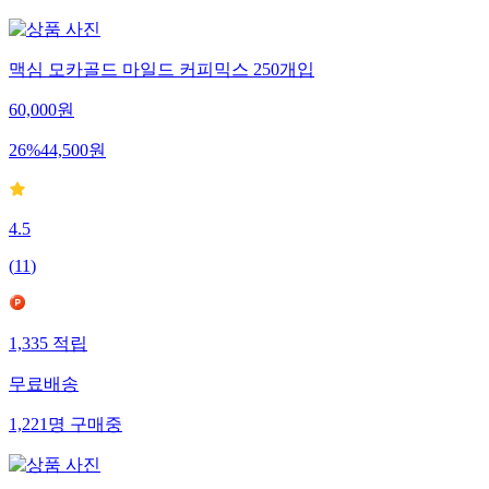
맥심 모카골드 마일드 커피믹스 250개입
60,000
원
26
%
44,500
원
4.5
(
11
)
1,335
적립
무료배송
1,221
명
구매중