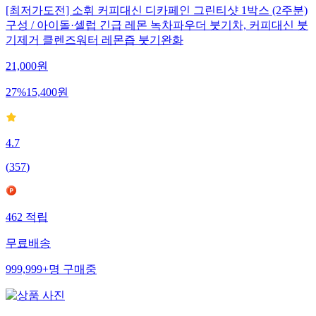
[최저가도전] 소휘 커피대신 디카페인 그린티샷 1박스 (2주분)
구성 / 아이돌·셀럽 긴급 레몬 녹차파우더 붓기차, 커피대신 붓
기제거 클렌즈워터 레몬즙 붓기완화
21,000
원
27
%
15,400
원
4.7
(
357
)
462
적립
무료배송
999,999+
명
구매중