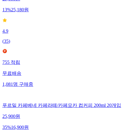
29,000
원
13
%
25,180
원
4.9
(
35
)
755
적립
무료배송
1,081
명
구매중
푸르밀 카페베네 카페라떼/카페모카 컵커피 200ml 20개입
25,900
원
35
%
16,900
원