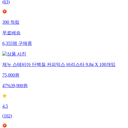
(
63
)
390
적립
무료배송
6,355
명
구매중
제누 스테비아 단백질 커피믹스 바리스타 9.8g X 100개입
75,000
원
47
%
39,900
원
4.5
(
102
)