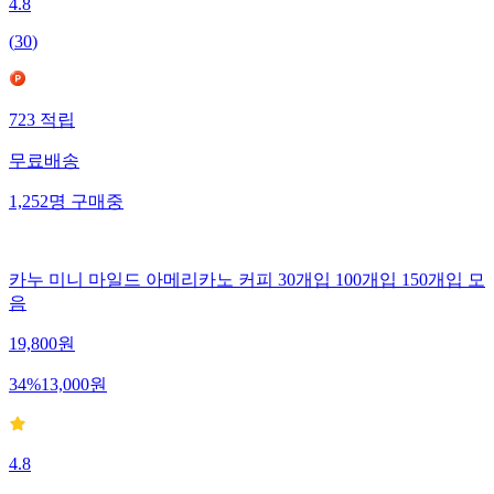
4.8
(
30
)
723
적립
무료배송
1,252
명
구매중
카누 미니 마일드 아메리카노 커피 30개입 100개입 150개입 모
음
19,800
원
34
%
13,000
원
4.8