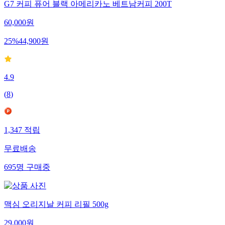
G7 커피 퓨어 블랙 아메리카노 베트남커피 200T
60,000
원
25
%
44,900
원
4.9
(
8
)
1,347
적립
무료배송
695
명
구매중
맥심 오리지날 커피 리필 500g