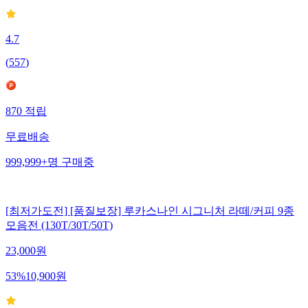
4.7
(
557
)
870
적립
무료배송
999,999+
명
구매중
[최저가도전] [품질보장] 루카스나인 시그니처 라떼/커피 9종
모음전 (130T/30T/50T)
23,000
원
53
%
10,900
원