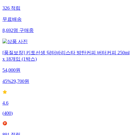
326
적립
무료배송
8,692
명
구매중
[품질보장] 키토선생 닥터바리스타 방탄커피 버터커피 250ml
x 18개입 (1박스)
54,000
원
45
%
29,700
원
4.6
(
400
)