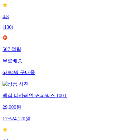
4.8
(
130
)
507
적립
무료배송
6,084
명
구매중
맥심 디카페인 커피믹스 100T
29,000
원
17
%
24,120
원