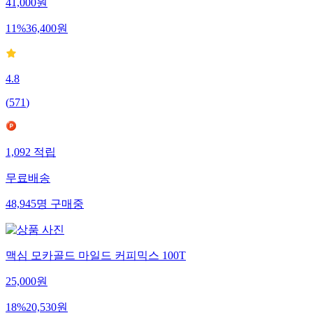
41,000
원
11
%
36,400
원
4.8
(
571
)
1,092
적립
무료배송
48,945
명
구매중
맥심 모카골드 마일드 커피믹스 100T
25,000
원
18
%
20,530
원