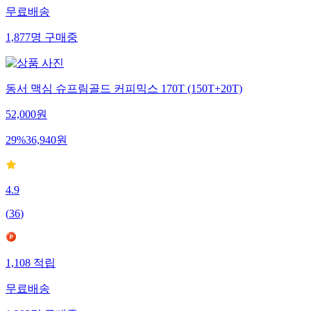
무료배송
1,877
명
구매중
동서 맥심 슈프림골드 커피믹스 170T (150T+20T)
52,000
원
29
%
36,940
원
4.9
(
36
)
1,108
적립
무료배송