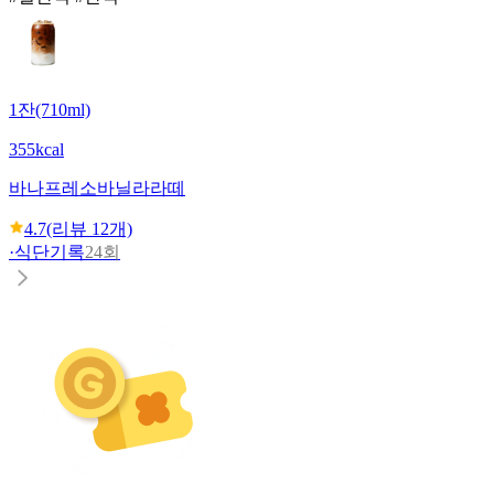
1잔(710ml)
355kcal
바나프레소
바닐라라떼
4.7
(리뷰
12
개)
·
식단기록
24회