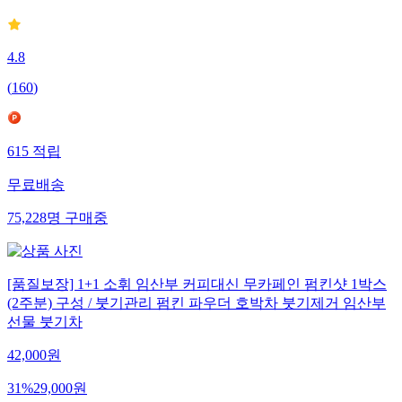
4.8
(
160
)
615
적립
무료배송
75,228
명
구매중
[품질보장] 1+1 소휘 임산부 커피대신 무카페인 펌킨샷 1박스
(2주분) 구성 / 붓기관리 펌킨 파우더 호박차 붓기제거 임산부
선물 붓기차
42,000
원
31
%
29,000
원