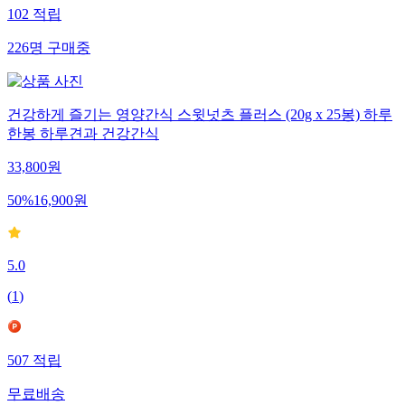
102
적립
226
명
구매중
건강하게 즐기는 영양간식 스윗넛츠 플러스 (20g x 25봉) 하루
한봉 하루견과 건강간식
33,800
원
50
%
16,900
원
5.0
(
1
)
507
적립
무료배송