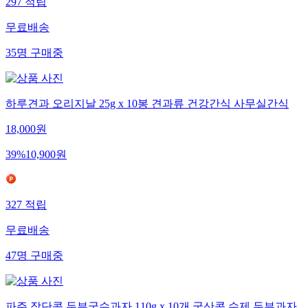
297
적립
무료배송
35
명
구매중
하루견과 오리지날 25g x 10봉 견과류 건강간식 사무실간식
18,000
원
39
%
10,900
원
327
적립
무료배송
47
명
구매중
파주 장단콩 두부국수과자 110g x 10개 국산콩 수제 두부과자