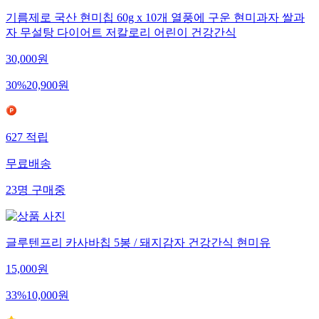
기름제로 국산 현미칩 60g x 10개 열풍에 구운 현미과자 쌀과
자 무설탕 다이어트 저칼로리 어린이 건강간식
30,000
원
30
%
20,900
원
627
적립
무료배송
23
명
구매중
글루텐프리 카사바칩 5봉 / 돼지감자 건강간식 현미유
15,000
원
33
%
10,000
원