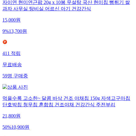
자이연 현미연근팝 20g x 10봉 무설탕 국산 현미칩 뻥튀기 쌀
과자 사무실 탕비실 어르신 아기 건강간식
15,000
원
9
%
13,700
원
411
적립
무료배송
59
명
구매중
먹을수록 고소한~ 달콤 바삭 건조 야채칩 150g 자색고구마칩
단호박칩 청무칩 혼합칩 건조야채 건강간식 주전부리
21,800
원
50
%
10,900
원