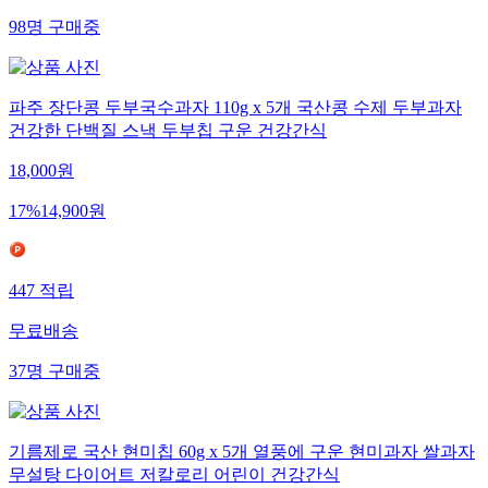
98
명
구매중
파주 장단콩 두부국수과자 110g x 5개 국산콩 수제 두부과자
건강한 단백질 스낵 두부칩 구운 건강간식
18,000
원
17
%
14,900
원
447
적립
무료배송
37
명
구매중
기름제로 국산 현미칩 60g x 5개 열풍에 구운 현미과자 쌀과자
무설탕 다이어트 저칼로리 어린이 건강간식