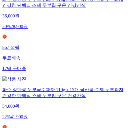
건강한 단백질 스낵 두부칩 구운 건강간식
36,000
원
20
%
28,900
원
867
적립
무료배송
17
명
구매중
파주 장단콩 두부국수과자 110g x 15개 국산콩 수제 두부과자
건강한 단백질 스낵 두부칩 구운 건강간식
54,000
원
22
%
41,900
원