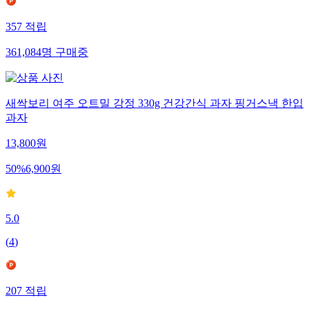
357
적립
361,084
명
구매중
새싹보리 여주 오트밀 강정 330g 건강간식 과자 핑거스낵 한입
과자
13,800
원
50
%
6,900
원
5.0
(
4
)
207
적립