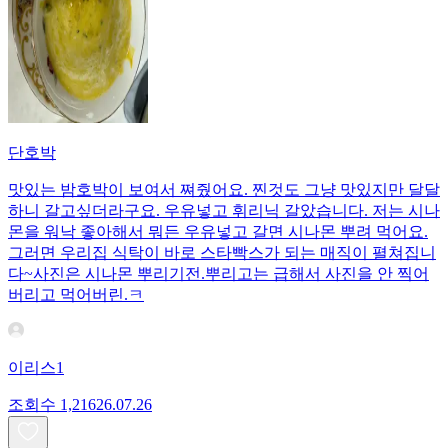
단호박
맛있는 밤호박이 보여서 쪄줬어요. 찐것도 그냥 맛있지만 달달
하니 갈고싶더라구요. 우유넣고 휘리닉 갈았습니다. 저는 시나
몬을 워낙 좋아해서 뭐든 우유넣고 갈면 시나몬 뿌려 먹어요.
그러면 우리집 식탁이 바로 스타빡스가 되는 매직이 펼쳐집니
다~사진은 시나몬 뿌리기전.뿌리고는 급해서 사진을 안 찍어
버리고 먹어버린.ㅋ
이리스1
조회수
1,216
26.07.26