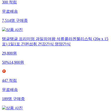
300
적립
무료배송
7,514
명
구매중
탱글탱글 프리미엄 과일의여왕 석류콜라겐젤리스틱 (20g x 15
포) 1일1포 간편섭취 건강간식 영양간식
29,800
원
50
%
14,900
원
447
적립
무료배송
189
명
구매중