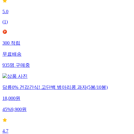
5.0
(
1
)
300
적립
무료배송
935
명
구매중
당류0% 건강간식! 고단백 병아리콩 과자(5봉/10봉)
18,000
원
45
%
9,900
원
4.7