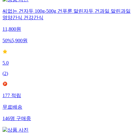
씨없는 건자두 100g-500g 건푸룬 말린자두 건과일 말린과일
영양간식 건강간식
11,800
원
50
%
5,900
원
5.0
(
2
)
177
적립
무료배송
146
명
구매중