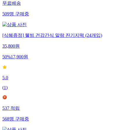
무료배송
509
명
구매중
[식혜증정] 웰빙 건강간식 말랑 잔기지떡 (24개입)
35,800
원
50
%
17,900
원
5.0
(
1
)
537
적립
568
명
구매중