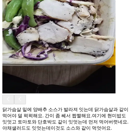
닭가슴살 밑에 양배추 소스가 발라져 잇는데 닭가슴살과 같이
먹어야 덜 퍽퍽해요. 간이 좀 쎄서 짭짤해요.여기에 현미밥도
잇엇고 토마토와 단호박도 같이 잇엇는데 먼저 먹어버렷네요.
야채샐러드도 잇엇는데이것도 소스와 같이 먹엇어요.