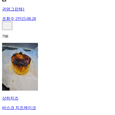
귀염그잡채1
조회수
2만
25.08.28
798
상하치즈
바스크 치즈케이크