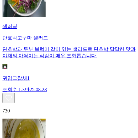
샐러딩
단호박고구마 샐러드
단호박과 두부 블럭이 같이 있는 샐러드로 단호박 달달한 맛과
야채의 아싹이는 식감이 매우 조화롭습니다.
귀염그잡채1
조회수
1.3만
25.08.28
730