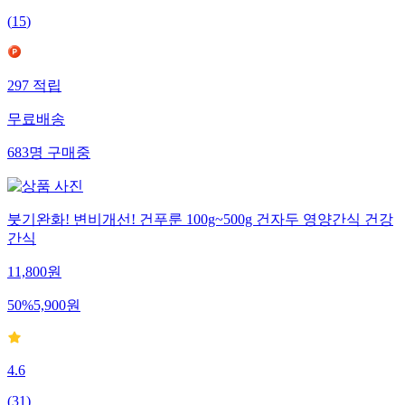
(
15
)
297
적립
무료배송
683
명
구매중
붓기완화! 변비개선! 건푸룬 100g~500g 건자두 영양간식 건강
간식
11,800
원
50
%
5,900
원
4.6
(
31
)