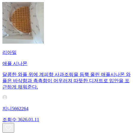
리아밀
애플 시나몬
달콤한 와플 위에 계피향 사과조림을 듬뿍 올린 애플시나몬 와
플은 바삭함과 촉촉함이 어우러져 따뜻한 디저트로 입안을 포
근하게 채워준다.
지니5662264
조회수
36
26.01.11