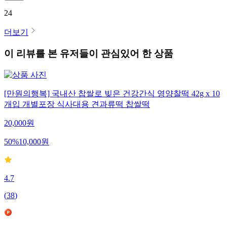
24
더보기
이 리뷰를 본 유저들이 관심있어 한 상품
[만원의행복] 국내산 찹쌀로 빚은 건강간식 영양찰떡 42g x 10
개입 개별포장 식사대용 견과류떡 찹쌀떡
20,000
원
50
%
10,000
원
4.7
(
38
)