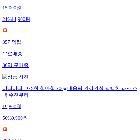
15,000
원
21
%
11,900
원
357
적립
무료배송
36
명
구매중
바삭바삭 고소한 참마칩 200g 대용량 건강간식 담백한 과자 스
낵 주전부리
19,800
원
50
%
9,900
원