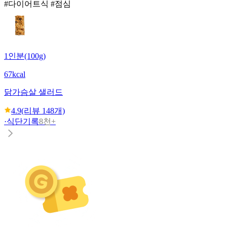
#다이어트식 #점심
1인분(100g)
67kcal
닭가슴살 샐러드
4.9
(리뷰
148
개)
·
식단기록
8천+