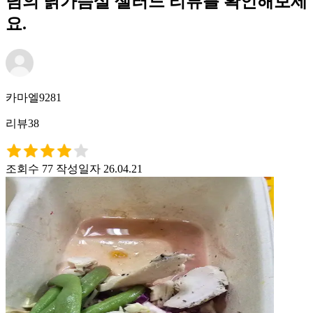
님의 닭가슴살 샐러드 리뷰를 확인해보세
요.
카마엘9281
리뷰38
조회수 77
작성일자 26.04.21