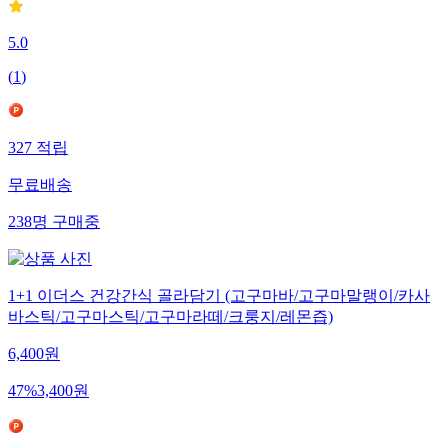
5.0
(
1
)
327
적립
무료배송
238
명
구매중
1+1 이더스 건강간식 골라담기 (고구마바/고구마말랭이/카사
바스틱/고구마스틱/고구마라떼/크룽지/레몬즙)
6,400
원
47
%
3,400
원