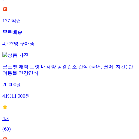
177
적립
무료배송
4,277
명
구매중
굿포펫 애착 트릿 대용량 동결건조 간식 (북어, 연어, 치킨) 반
려동물 건강간식
20,000
원
41
%
11,900
원
4.8
(
60
)