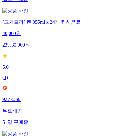
69
명
구매중
[코카콜라] 캔 355ml x 24개 탄산음료
40,000
원
23
%
30,900
원
5.0
(
1
)
927
적립
무료배송
51
명
구매중