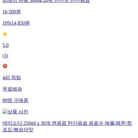
트레비 자몽 300ml 20펫 탄산수 탄산음료
16,500
원
10
%
14,850
원
5.0
(
3
)
445
적립
무료배송
89
명
구매중
데미소다 250ml x 30개 캔음료 탄산음료 음료수 애플/레몬/청
포도/복숭아맛