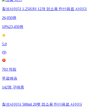
칠성사이다 1.25리터 12개 업소용 탄산음료 사이다
26,050
원
10
%
23,450
원
5.0
(
9
)
703
적립
무료배송
142
명
구매중
칠성사이다 500ml 20펫 업소용 탄산음료 사이다