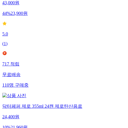
43,000
원
44
%
23,900
원
5.0
(
1
)
717
적립
무료배송
110
명
구매중
닥터페퍼 제로 355ml 24캔 제로탄산음료
24,400
원