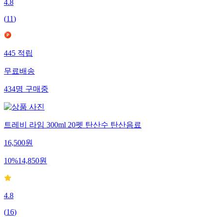
4.8
(
11
)
445
적립
무료배송
434
명
구매중
트레비 라임 300ml 20펫 탄산수 탄산음료
16,500
원
10
%
14,850
원
4.8
(
16
)