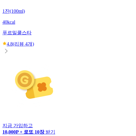
1잔(100ml)
40kcal
푸르밀
쿨스타
4.8
(리뷰
4
개)
지금 가입하고
10,000P + 로또 10장
받기