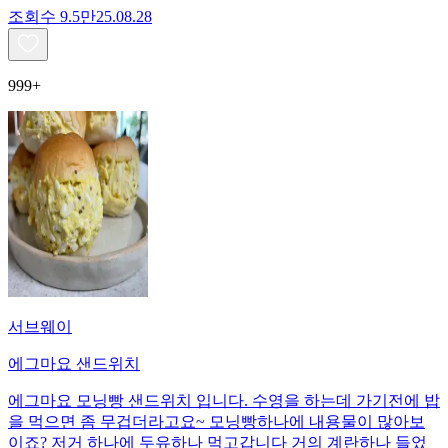
조회수
9.5만
25.08.28
999+
서브웨이
에그마요 샌드위치
에그마요 모닝빵 샌드위치 입니다. 수영을 하는데 가기전에 밥
을 먹으면 좀 무겁더라고요~ 모닝빵하나에 내용물이 많아보
이죠? 저거 하나에 두유하나 먹고갑니다 거의 계란하나 들었