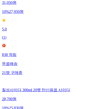
31,050
원
10
%
27,950
원
5.0
(
1
)
838
적립
무료배송
21
명
구매중
칠성사이다 300ml 20펫 탄산음료 사이다
28,700
원