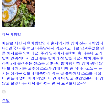
제육비빔밥
배달로 시킨 제육비빔밥인데 혼자먹기엔 양이 진짜 대박입니
다;; 결국 다 못 먹고 다음날까지 먹으려고 따로 남겨두었을 만
큼 혜자로운 양이에요! 뚜껑 열자마자 불향이 훅 나는데 고기
맛이 인위적이지 않고 숯불 맛이라 참 맛있네요~!특히 계란후
라이 2개 올려주는 센스는 굳!! ​다만 밥이랑 야채 양이 워낙 많
다 보니까 기본 고추장 소스가 양에 비해 좀 적더라고요ㅠ.ㅠ
저는 싱거운 것보다 매콤하게 먹는 걸 좋아해서 소스를 직접
더 만들어 넣어 비벼 먹었더니 간이 딱 맞고 맛있었습니다! 양
많고 불맛 나는 제육 좋아하시면 꼭 드셔보세요~^^
으앵