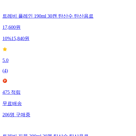
트레비 플레인 190ml 30캔 탄산수 탄산음료
17,600
원
10
%
15,840
원
5.0
(
4
)
475
적립
무료배송
206
명
구매중