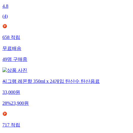
4.8
(
4
)
658
적립
무료배송
49
명
구매중
씨그램 레몬향 350ml x 24개입 탄산수 탄산음료
33,000
원
28
%
23,900
원
717
적립