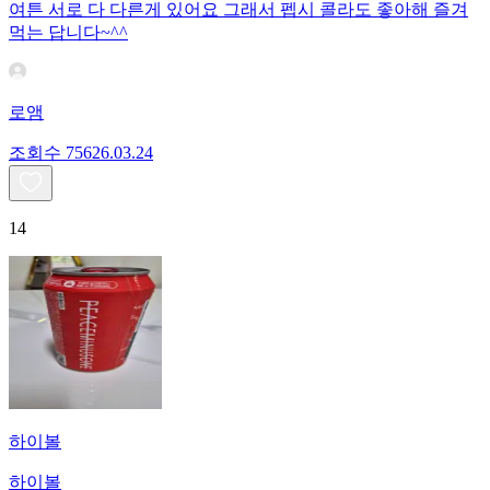
여튼 서로 다 다른게 있어요 그래서 펩시 콜라도 좋아해 즐겨
먹는 답니다~^^
로앰
조회수
756
26.03.24
14
하이볼
하이볼