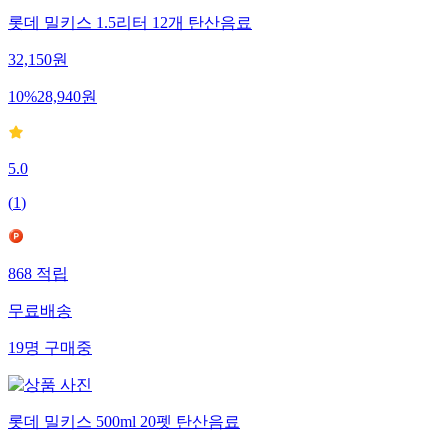
롯데 밀키스 1.5리터 12개 탄산음료
32,150
원
10
%
28,940
원
5.0
(
1
)
868
적립
무료배송
19
명
구매중
롯데 밀키스 500ml 20펫 탄산음료