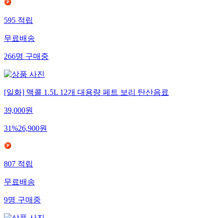
595
적립
무료배송
266
명
구매중
[일화] 맥콜 1.5L 12개 대용량 페트 보리 탄산음료
39,000
원
31
%
26,900
원
807
적립
무료배송
9
명
구매중