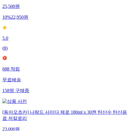
25,500
원
10
%
22,950
원
5.0
(
8
)
688
적립
무료배송
158
명
구매중
[동아오츠카] 나랑드 사이다 제로 180ml x 30캔 탄산수 탄산음
료 저칼로리
23,000
원