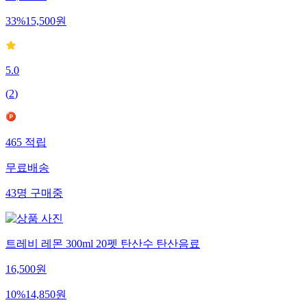
33
%
15,500
원
5.0
(
2
)
465
적립
무료배송
43
명
구매중
트레비 레몬 300ml 20펫 탄산수 탄산음료
16,500
원
10
%
14,850
원