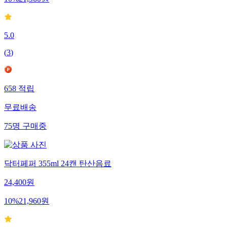
10
%
21,960
원
5.0
(
3
)
658
적립
무료배송
75
명
구매중
닥터페퍼 355ml 24캔 탄산음료
24,400
원
10
%
21,960
원