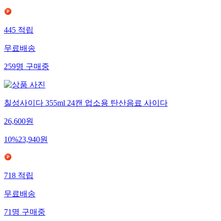
445
적립
무료배송
259
명
구매중
칠성사이다 355ml 24캔 업소용 탄산음료 사이다
26,600
원
10
%
23,940
원
718
적립
무료배송
71
명
구매중