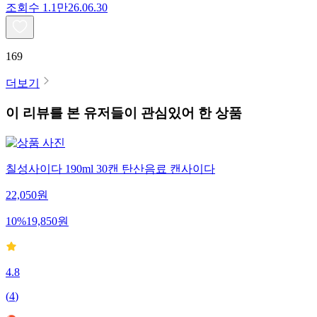
조회수
1.1만
26.06.30
169
더보기
이 리뷰를 본 유저들이 관심있어 한 상품
칠성사이다 190ml 30캔 탄산음료 캔사이다
22,050
원
10
%
19,850
원
4.8
(
4
)