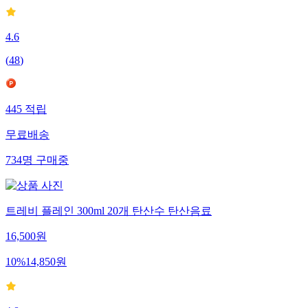
4.6
(
48
)
445
적립
무료배송
734
명
구매중
트레비 플레인 300ml 20개 탄산수 탄산음료
16,500
원
10
%
14,850
원