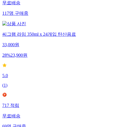
무료배송
117
명
구매중
씨그램 라임 350ml x 24개입 탄산음료
33,000
원
28
%
23,900
원
5.0
(
1
)
717
적립
무료배송