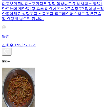
다고보면됩니다~ 포만감은 정말 엄청나구요 레시피는 빵5개
만드는데 계란5개랑 후추 마요네즈는 2큰술정도? 많이넣는걸
안좋아해요 설탕조금 소금조금 홀그레인머스터드 작은큰술
딱 요렇게 넣으면 됩니다.
똘맹
조회수
1.9만
25.08.29
999+