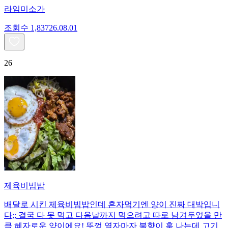
라임미소가
조회수
1,837
26.08.01
26
제육비빔밥
배달로 시킨 제육비빔밥인데 혼자먹기엔 양이 진짜 대박입니
다;; 결국 다 못 먹고 다음날까지 먹으려고 따로 남겨두었을 만
큼 혜자로운 양이에요! 뚜껑 열자마자 불향이 훅 나는데 고기