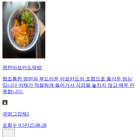
명란아보카도덮밥
짭조름한 명란과 부드러운 아보카도의 조합으로 즐거운 점심
입니다 야채가 적절하게 들어가서 식감을 놓치지 않고 매우 만
족합니다.
귀염그잡채1
조회수
9.5만
25.08.28