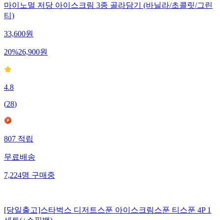
마이노멀 저당 아이스크림 3종 골라담기 (바닐라/초콜릿/그린
티)
33,600
원
20
%
26,900
원
4.8
(
28
)
807
적립
무료배송
7,224
명
구매중
[당일출고]스타벅스 디저트스푼 아이스크림스푼 티스푼 4P 1