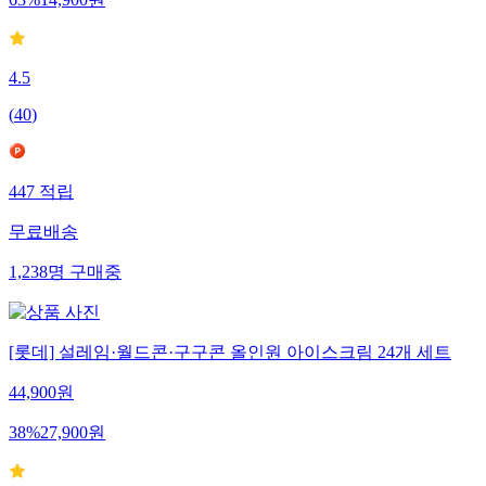
63
%
14,900
원
4.5
(
40
)
447
적립
무료배송
1,238
명
구매중
[롯데] 설레임·월드콘·구구콘 올인원 아이스크림 24개 세트
44,900
원
38
%
27,900
원