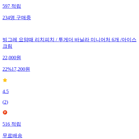
597
적립
234
명
구매중
빙그레 요맘때 리치피치 / 투게더 바닐라 미니어처 6개 /아이스
크림
22,000
원
22
%
17,200
원
4.5
(
2
)
516
적립
무료배송