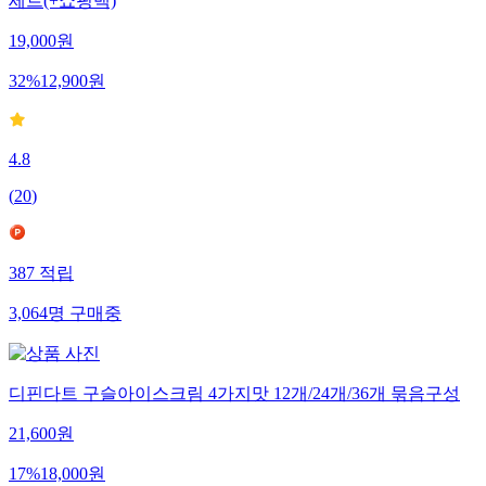
세트(+쇼핑백)
19,000
원
32
%
12,900
원
4.8
(
20
)
387
적립
3,064
명
구매중
디핀다트 구슬아이스크림 4가지맛 12개/24개/36개 묶음구성
21,600
원
17
%
18,000
원