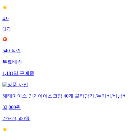
4.9
(
17
)
540
적립
무료배송
1,181
명
구매중
해태아이스 인기아이스크림 40개 골라담기 /누가바/바밤바
32,000
원
27
%
23,500
원