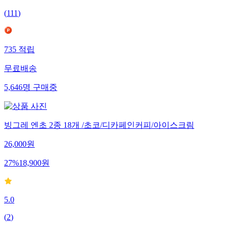
(
111
)
735
적립
무료배송
5,646
명
구매중
빙그레 엔초 2종 18개 /초코/디카페인커피/아이스크림
26,000
원
27
%
18,900
원
5.0
(
2
)