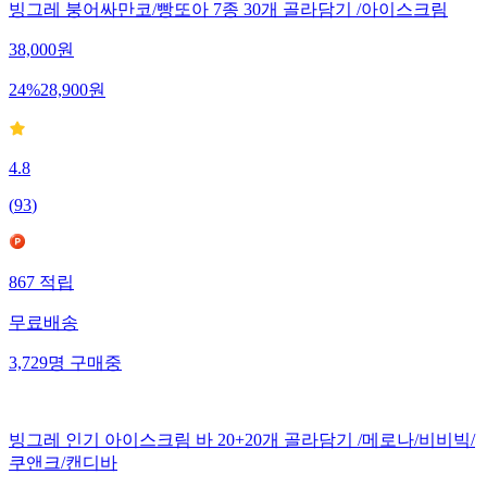
빙그레 붕어싸만코/빵또아 7종 30개 골라담기 /아이스크림
38,000
원
24
%
28,900
원
4.8
(
93
)
867
적립
무료배송
3,729
명
구매중
빙그레 인기 아이스크림 바 20+20개 골라담기 /메로나/비비빅/
쿠앤크/캔디바