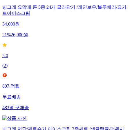
빙그레 요맘때 콘 5종 24개 골라담기 /레인보우/블루베리/요거
트아이스크림
34,000
원
21
%
26,900
원
5.0
(
2
)
807
적립
무료배송
483
명
구매중