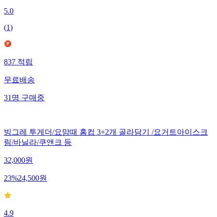
5.0
(
1
)
837
적립
무료배송
31
명
구매중
빙그레 투게더/요맘때 홈컵 3+2개 골라담기 /요거트아이스크
림/바닐라/쿠앤크 등
32,000
원
23
%
24,500
원
4.9