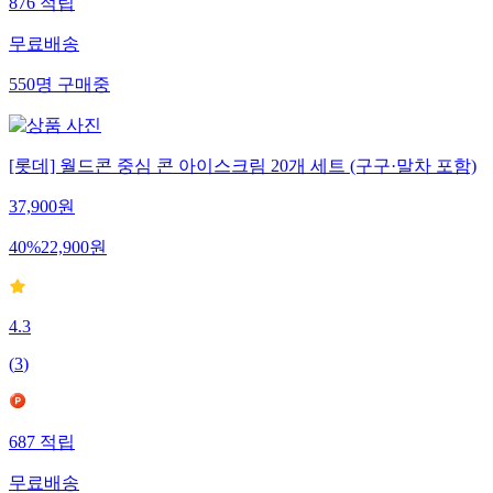
876
적립
무료배송
550
명
구매중
[롯데] 월드콘 중심 콘 아이스크림 20개 세트 (구구·말차 포함)
37,900
원
40
%
22,900
원
4.3
(
3
)
687
적립
무료배송