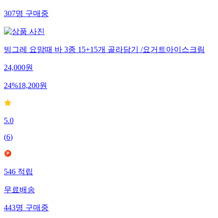
307
명
구매중
빙그레 요맘때 바 3종 15+15개 골라담기 /요거트아이스크림
24,000
원
24
%
18,200
원
5.0
(
6
)
546
적립
무료배송
443
명
구매중