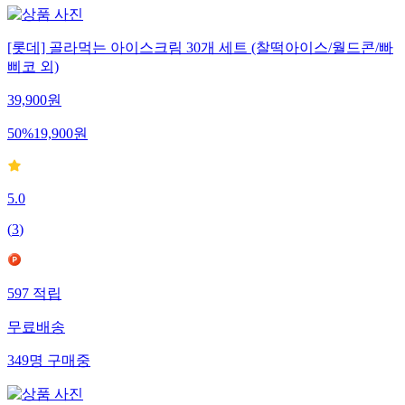
[롯데] 골라먹는 아이스크림 30개 세트 (찰떡아이스/월드콘/빠
삐코 외)
39,900
원
50
%
19,900
원
5.0
(
3
)
597
적립
무료배송
349
명
구매중