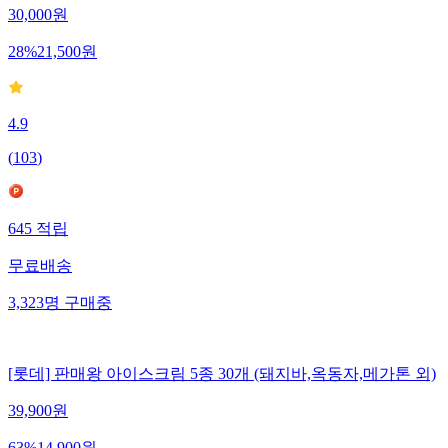
30,000
원
28
%
21,500
원
4.9
(
103
)
645
적립
무료배송
3,323
명
구매중
[롯데] 판매왕 아이스크림 5종 30개 (돼지바,옥동자,메가톤 외)
39,900
원