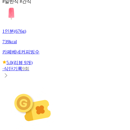
#일반식 #간식
1인분(676g)
739kcal
카페베네
커피빙수
5.0
(리뷰
9
개)
·
식단기록
9회