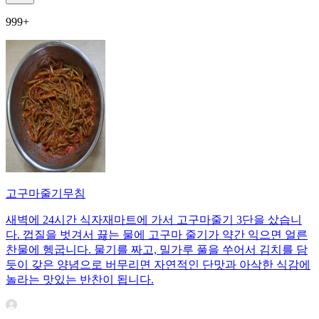
999+
고구마줄기무침
새벽에 24시간 식자재마트에 가서 고구마줄기 3단을 샀습니
다. 껍질을 벗겨서 끓는 물에 고구마 줄기가 약간 익으면 얼른
찬물에 헹굽니다. 물기를 짜고, 밀가루 풀을 쑤어서 김치를 담
듯이 갖은 양념으로 버무리면 자연적인 단맛과 아삭한 식감에
놀라는 맛있는 반찬이 됩니다.