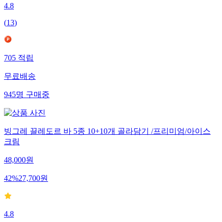
4.8
(
13
)
705
적립
무료배송
945
명
구매중
빙그레 끌레도르 바 5종 10+10개 골라담기 /프리미엄/아이스
크림
48,000
원
42
%
27,700
원
4.8