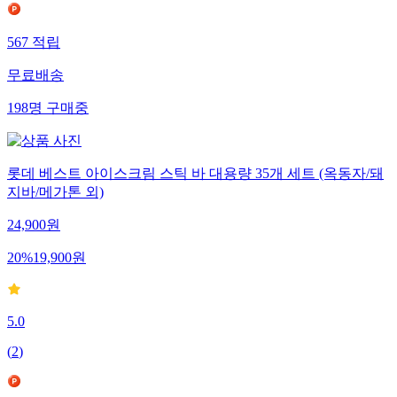
567
적립
무료배송
198
명
구매중
롯데 베스트 아이스크림 스틱 바 대용량 35개 세트 (옥동자/돼
지바/메가톤 외)
24,900
원
20
%
19,900
원
5.0
(
2
)