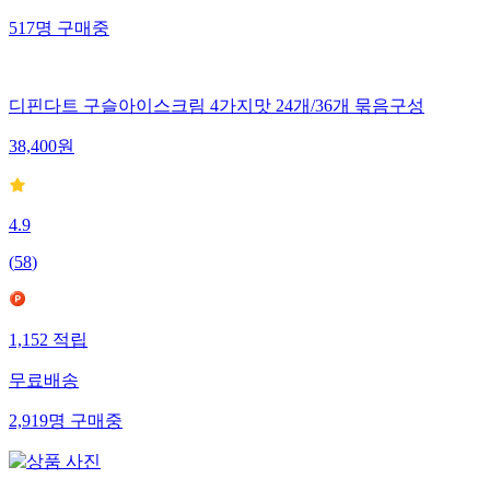
517
명
구매중
디핀다트 구슬아이스크림 4가지맛 24개/36개 묶음구성
38,400
원
4.9
(
58
)
1,152
적립
무료배송
2,919
명
구매중