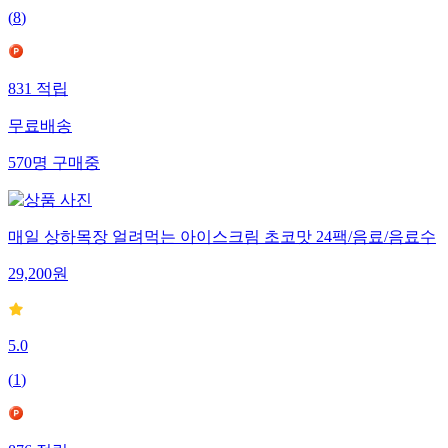
(
8
)
831
적립
무료배송
570
명
구매중
매일 상하목장 얼려먹는 아이스크림 초코맛 24팩/음료/음료수
29,200
원
5.0
(
1
)