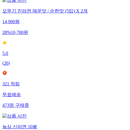
오뚜기 진라면 매운맛 / 순한맛 (5입) X 2개
14,900
원
28
%
10,700
원
5.0
(
20
)
321
적립
무료배송
473
명
구매중
농심 신라면 10봉