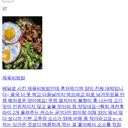
37
제육비빔밥
배달로 시킨 제육비빔밥인데 혼자먹기엔 양이 진짜 대박입니
다;; 결국 다 못 먹고 다음날까지 먹으려고 따로 남겨두었을 만
큼 혜자로운 양이에요! 뚜껑 열자마자 불향이 훅 나는데 고기
맛이 인위적이지 않고 숯불 맛이라 참 맛있네요~!특히 계란후
라이 2개 올려주는 센스는 굳!! ​다만 밥이랑 야채 양이 워낙 많
다 보니까 기본 고추장 소스가 양에 비해 좀 적더라고요ㅠ.ㅠ
저는 싱거운 것보다 매콤하게 먹는 걸 좋아해서 소스를 직접