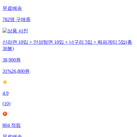
무료배송
782
명
구매중
신라면 10입 + 안성탕면 10입 + 너구리 5입 + 짜파게티 5입(총
30봉)
38,900
원
31
%
26,800
원
4.9
(
10
)
804
적립