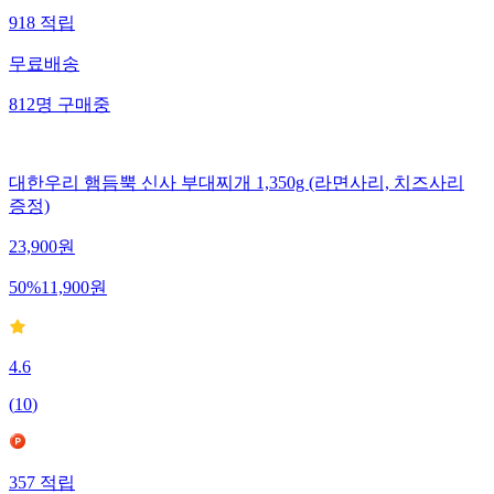
918
적립
무료배송
812
명
구매중
대한우리 햄듬뿍 신사 부대찌개 1,350g (라면사리, 치즈사리
증정)
23,900
원
50
%
11,900
원
4.6
(
10
)
357
적립