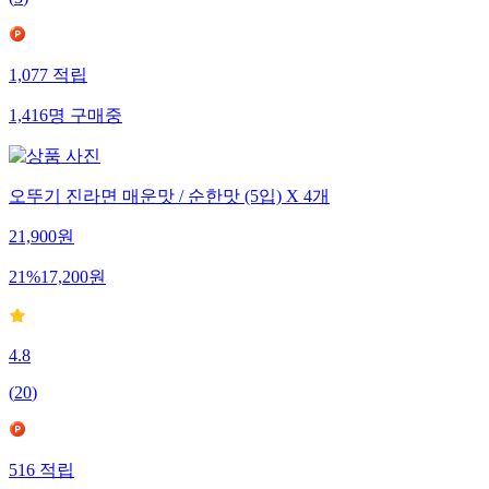
(
3
)
1,077
적립
1,416
명
구매중
오뚜기 진라면 매운맛 / 순한맛 (5입) X 4개
21,900
원
21
%
17,200
원
4.8
(
20
)
516
적립