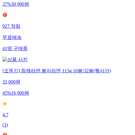
37
%
30,900
원
927
적립
무료배송
41
명
구매중
[오뚜기] 참깨라면 봉지라면 115g 16봉/32봉(행사가)
31,000
원
45
%
16,900
원
4.7
(
3
)