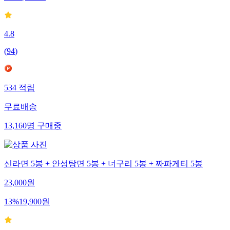
4.8
(
94
)
534
적립
무료배송
13,160
명
구매중
신라면 5봉 + 안성탕면 5봉 + 너구리 5봉 + 짜파게티 5봉
23,000
원
13
%
19,900
원