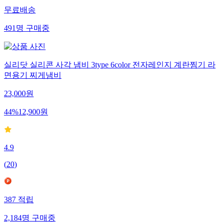
무료배송
491
명
구매중
실리닷 실리콘 사각 냄비 3type 6color 전자레인지 계란찜기 라
면용기 찌게냄비
23,000
원
44
%
12,900
원
4.9
(
20
)
387
적립