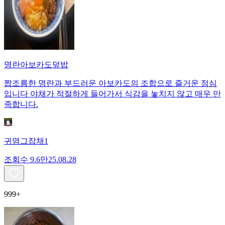
명란아보카도덮밥
짭조름한 명란과 부드러운 아보카도의 조합으로 즐거운 점심
입니다 야채가 적절하게 들어가서 식감을 놓치지 않고 매우 만
족합니다.
귀염그잡채1
조회수
9.6만
25.08.28
999+