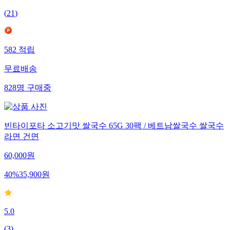
4.6
(
21
)
582
적립
무료배송
828
명
구매중
빈타이포타 소고기맛 쌀국수 65G 30팩 / 베트남쌀국수 쌀국수
라면 건면
60,000
원
40
%
35,900
원
5.0