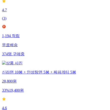
4.7
(
3
)
1,194
적립
무료배송
374
명
구매중
신라면 10봉 + 안성탕면 5봉 + 짜파게티 5봉
28,800
원
33
%
19,400
원