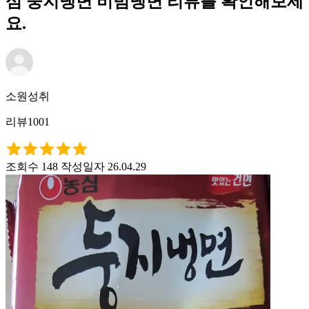
심 둥지냉면 비빔냉면 리뷰를 확인해보세
요.
소원성취
리뷰1001
조회수 148
작성일자 26.04.29