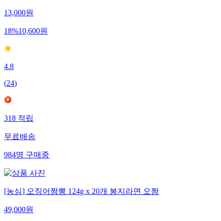
13,000
원
18
%
10,600
원
4.8
(
24
)
318
적립
무료배송
984
명
구매중
[농심] 오징어짬뽕 124g x 20개 봉지라면 오짬
49,000
원