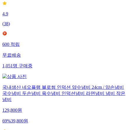
4.9
(
38
)
600
적립
무료배송
1,051
명
구매중
국내생산 네오플램 블로썸 인덕션 양수냄비 24cm / 양손냄비
국수냄비 두손냄비 육수냄비 인덕션냄비 라면냄비 냄비 작은
냄비
129,800
원
69
%
39,800
원