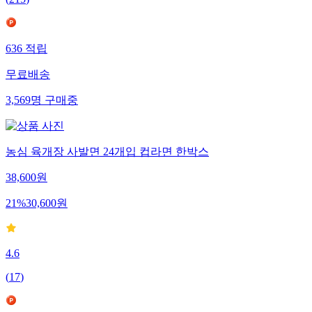
(
215
)
636
적립
무료배송
3,569
명
구매중
농심 육개장 사발면 24개입 컵라면 한박스
38,600
원
21
%
30,600
원
4.6
(
17
)