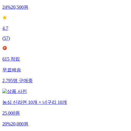
24
%
20,500
원
4.7
(
57
)
615
적립
무료배송
2,795
명
구매중
농심 신라면 10개 + 너구리 10개
25,000
원
20
%
20,000
원