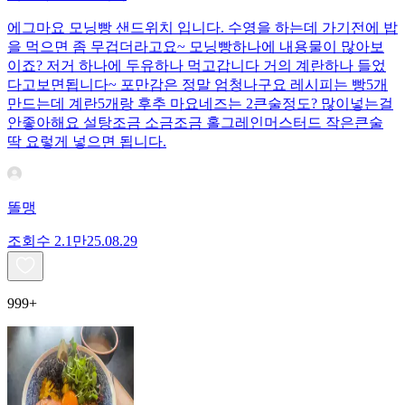
에그마요 모닝빵 샌드위치 입니다. 수영을 하는데 가기전에 밥
을 먹으면 좀 무겁더라고요~ 모닝빵하나에 내용물이 많아보
이죠? 저거 하나에 두유하나 먹고갑니다 거의 계란하나 들었
다고보면됩니다~ 포만감은 정말 엄청나구요 레시피는 빵5개
만드는데 계란5개랑 후추 마요네즈는 2큰술정도? 많이넣는걸
안좋아해요 설탕조금 소금조금 홀그레인머스터드 작은큰술
딱 요렇게 넣으면 됩니다.
똘맹
조회수
2.1만
25.08.29
999+