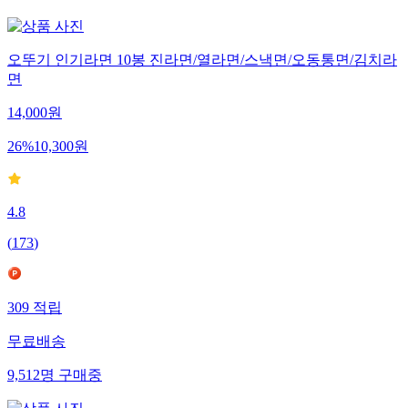
2,184
명
구매중
오뚜기 인기라면 10봉 진라면/열라면/스낵면/오동통면/김치라
면
14,000
원
26
%
10,300
원
4.8
(
173
)
309
적립
무료배송
9,512
명
구매중