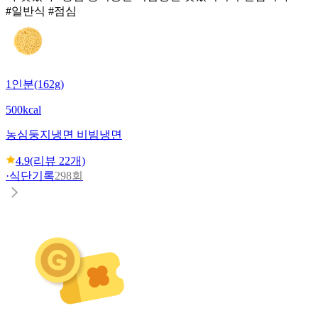
#일반식 #점심
1인분(162g)
500kcal
농심
둥지냉면 비빔냉면
4.9
(리뷰
22
개)
·
식단기록
298회