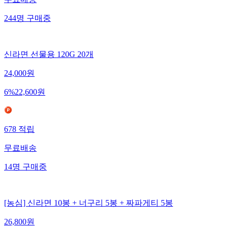
무료배송
244
명
구매중
신라면 선물용 120G 20개
24,000
원
6
%
22,600
원
678
적립
무료배송
14
명
구매중
[농심] 신라면 10봉 + 너구리 5봉 + 짜파게티 5봉
26,800
원