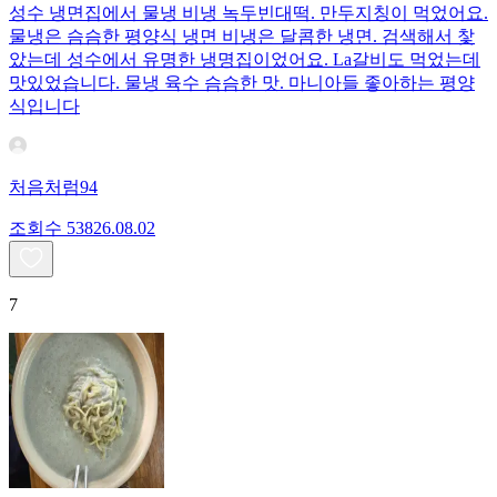
성수 냉면집에서 물냉 비냉 녹두빈대떡. 만두지칭이 먹었어요.
물냉은 슴슴한 평양식 냉면 비냉은 달콤한 냉면. 검색해서 찿
았는데 성수에서 유명한 냉명집이었어요. La갈비도 먹었는데
맛있었습니다. 물냉 육수 슴슴한 맛. 마니아들 좋아하는 평양
식입니다
처음처럼94
조회수
538
26.08.02
7