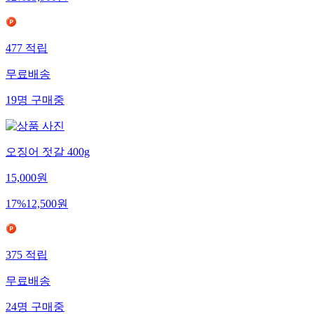
477
적립
무료배송
19
명
구매중
오징어 젓갈 400g
15,000
원
17
%
12,500
원
375
적립
무료배송
24
명
구매중