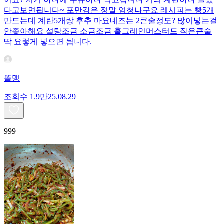
다고보면됩니다~ 포만감은 정말 엄청나구요 레시피는 빵5개
만드는데 계란5개랑 후추 마요네즈는 2큰술정도? 많이넣는걸
안좋아해요 설탕조금 소금조금 홀그레인머스터드 작은큰술
딱 요렇게 넣으면 됩니다.
똘맹
조회수
1.9만
25.08.29
999+