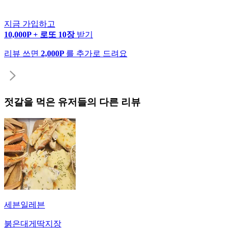
지금 가입하고
10,000P + 로또 10장
받기
리뷰 쓰면
2,000P
를 추가로 드려요
젓갈
을 먹은 유저들의 다른 리뷰
세븐일레븐
붉은대게딱지장