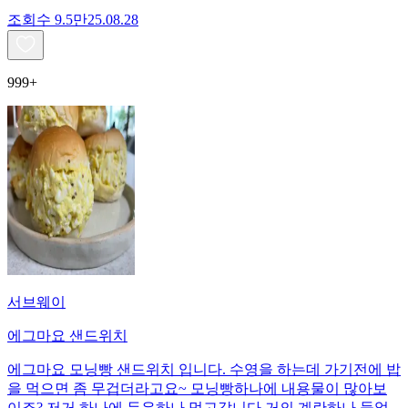
조회수
9.5만
25.08.28
999+
서브웨이
에그마요 샌드위치
에그마요 모닝빵 샌드위치 입니다. 수영을 하는데 가기전에 밥
을 먹으면 좀 무겁더라고요~ 모닝빵하나에 내용물이 많아보
이죠? 저거 하나에 두유하나 먹고갑니다 거의 계란하나 들었