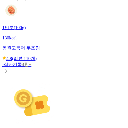
1인분(100g)
130kcal
동원
고등어 무조림
4.8
(리뷰
110
개)
·
식단기록
4천+