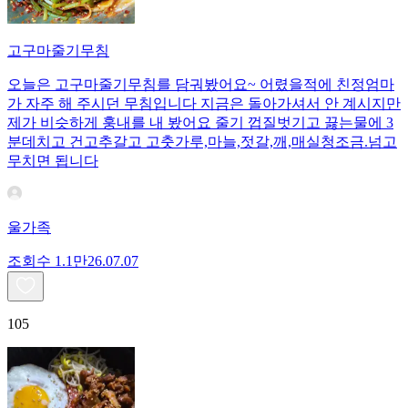
고구마줄기무침
오늘은 고구마줄기무침를 담궈봤어요~ 어렸을적에 친정엄마
가 자주 해 주시던 무침입니다 지금은 돌아가셔서 안 계시지만
제가 비슷하게 훙내를 내 봤어요 줄기 껍질벗기고 끓는물에 3
분데치고 건고추갈고 고춧가루,마늘,젓갈,깨,매실청조금.넘고
무치면 됩니다
울가족
조회수
1.1만
26.07.07
105