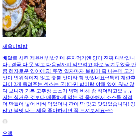
제육비빔밥
배달로 시킨 제육비빔밥인데 혼자먹기엔 양이 진짜 대박입니
다;; 결국 다 못 먹고 다음날까지 먹으려고 따로 남겨두었을 만
큼 혜자로운 양이에요! 뚜껑 열자마자 불향이 훅 나는데 고기
맛이 인위적이지 않고 숯불 맛이라 참 맛있네요~!특히 계란후
라이 2개 올려주는 센스는 굳!! ​다만 밥이랑 야채 양이 워낙 많
다 보니까 기본 고추장 소스가 양에 비해 좀 적더라고요ㅠ.ㅠ
저는 싱거운 것보다 매콤하게 먹는 걸 좋아해서 소스를 직접
더 만들어 넣어 비벼 먹었더니 간이 딱 맞고 맛있었습니다! 양
많고 불맛 나는 제육 좋아하시면 꼭 드셔보세요~^^
으앵