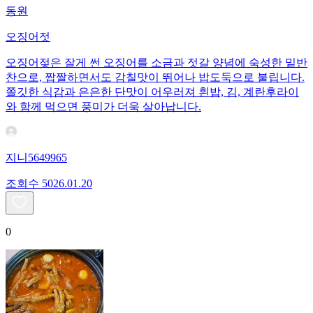
동원
오징어젓
오징어젖은 잘게 썬 오징어를 소금과 젓갈 양념에 숙성한 밑반
찬으로, 짭짤하면서도 감칠맛이 뛰어나 밥도둑으로 불립니다.
쫄깃한 식감과 은은한 단맛이 어우러져 흰밥, 김, 계란후라이
와 함께 먹으면 풍미가 더욱 살아납니다.
지니5649965
조회수
50
26.01.20
0