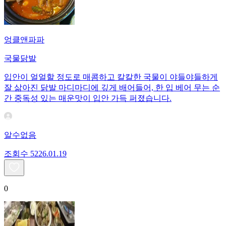
엉클앤파파
국물닭발
입안이 얼얼할 정도로 매콤하고 칼칼한 국물이 야들야들하게
잘 삶아진 닭발 마디마디에 깊게 배어들어, 한 입 베어 무는 순
간 중독성 있는 매운맛이 입안 가득 퍼졌습니다.
알수없음
조회수
52
26.01.19
0