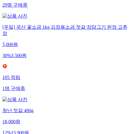
29
명
구매중
[우일] 국산 꽃소금 1kg 김장용소금 젓갈 장담그기 된장 고추
장
5,000
원
30
%
3,500
원
105
적립
1
명
구매중
창난 젓갈 400g
18,000
원
12
%
15,900
원