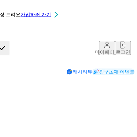
0장
드려요
가입하러 가기
마이페이지
로그인
캐시리뷰
친구초대 이벤트