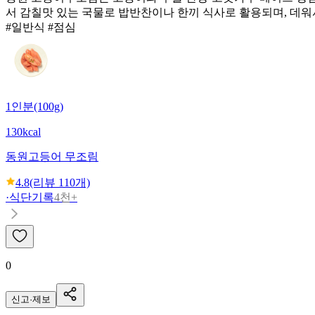
서 감칠맛 있는 국물로 밥반찬이나 한끼 식사로 활용되며, 데워
#일반식 #점심
1인분(100g)
130kcal
동원
고등어 무조림
4.8
(리뷰
110
개)
·
식단기록
4천+
0
신고·제보