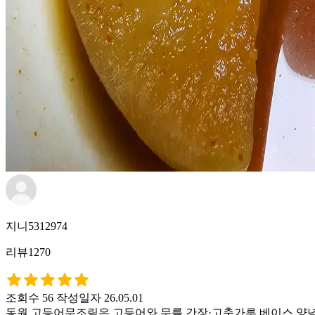
지니5312974
리뷰1270
조회수 56
작성일자 26.05.01
동원 고등어무조림은 고등어와 무를 간장·고춧가루 베이스 양념에