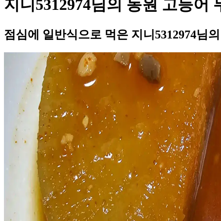
지니5312974님의 동원 고등어
점심에 일반식으로 먹은 지니5312974님