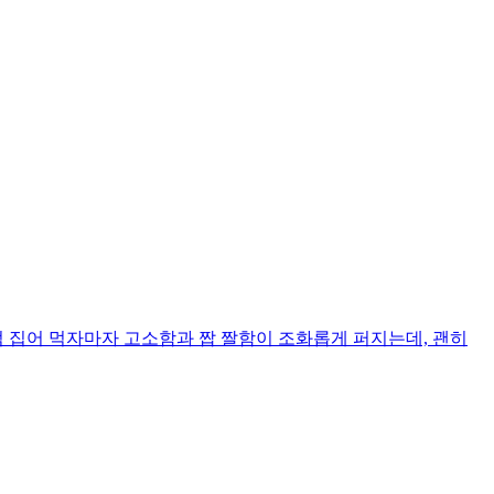
점 집어 먹자마자 고소함과 짭 짤함이 조화롭게 퍼지는데, 괜히