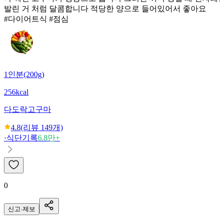
발린 거 처럼 달콤합니다 적당한 양으로 들어있어서 좋아요
#다이어트식 #점심
1인분(200g)
256kcal
다도락
고구마
4.8
(리뷰
149
개)
·
식단기록
6.8만+
0
신고·제보