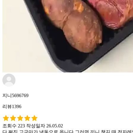
지니5696769
리뷰1396
조회수 223
작성일자 26.05.02
다 쪄진 고구마가 냉동으로 옵니다 그러면 끼니 챙길 때 전자