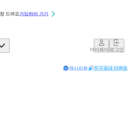
0장
드려요
가입하러 가기
마이페이지
로그인
캐시리뷰
친구초대 이벤트