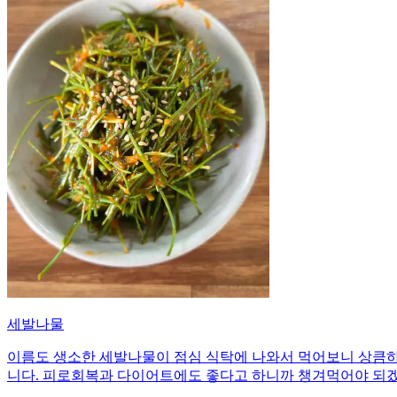
세발나물
이름도 생소한 세발나물이 점심 식탁에 나와서 먹어보니 상큼하
니다. 피로회복과 다이어트에도 좋다고 하니까 챙겨먹어야 되