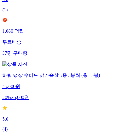
5.0
(
1
)
1,080
적립
무료배송
37
명
구매중
하림 냉장 수비드 닭가슴살 5종 3봉씩 (총 15봉)
45,000
원
20
%
35,900
원
5.0
(
4
)