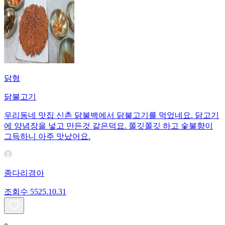
닭형
닭불고기
우리동네 맛집 신촌 닭불백에서 닭불고기를 먹었네요. 닭고기
에 양념장을 넣고 만든것 같은덕요. 쫄깃쫄깃 하고 숯불향이
그득하니 아주 맛났어요.
종다리경아
조회수
55
25.10.31