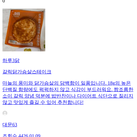
0
하루3닭
갈릭닭가슴살스테이크
마늘의 풍미와 닭가슴살의 담백함이 일품입니다. 18g의 높은
단백질 함량에도 퍽퍽하지 않고 식감이 부드러워요. 짭조름한
소이 갈릭 양념 덕분에 밥반찬이나 다이어트 식단으로 질리지
않고 맛있게 즐길 수 있어 추천합니다!
대문63
조회수
44
26.01.09