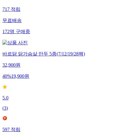
717
적립
무료배송
172
명
구매중
바르닭 닭가슴살 만두 5종(7/12/19/28팩)
32,900
원
40
%
19,900
원
5.0
(
3
)
597
적립