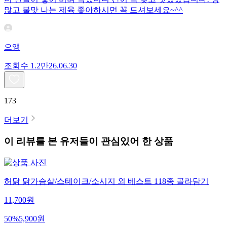
많고 불맛 나는 제육 좋아하시면 꼭 드셔보세요~^^
으앵
조회수
1.2만
26.06.30
173
더보기
이 리뷰를 본 유저들이 관심있어 한 상품
허닭 닭가슴살/스테이크/소시지 외 베스트 118종 골라담기
11,700
원
50
%
5,900
원