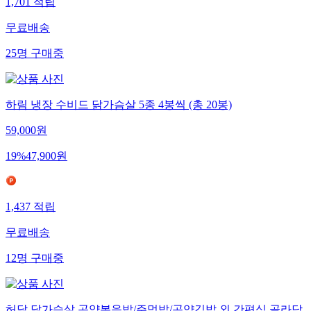
1,701
적립
무료배송
25
명
구매중
하림 냉장 수비드 닭가슴살 5종 4봉씩 (총 20봉)
59,000
원
19
%
47,900
원
1,437
적립
무료배송
12
명
구매중