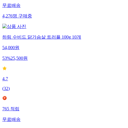
무료배송
4,276
명
구매중
하림 수비드 닭가슴살 트러플 100g 10개
54,000
원
53
%
25,500
원
4.7
(
32
)
765
적립
무료배송