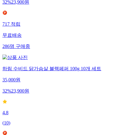
32
%
23,900
원
717
적립
무료배송
286
명
구매중
하림 수비드 닭가슴살 블랙페퍼 100g 10개 세트
35,000
원
32
%
23,900
원
4.8
(
10
)