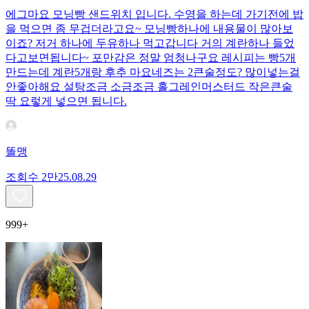
에그마요 모닝빵 샌드위치 입니다. 수영을 하는데 가기전에 밥
을 먹으면 좀 무겁더라고요~ 모닝빵하나에 내용물이 많아보
이죠? 저거 하나에 두유하나 먹고갑니다 거의 계란하나 들었
다고보면됩니다~ 포만감은 정말 엄청나구요 레시피는 빵5개
만드는데 계란5개랑 후추 마요네즈는 2큰술정도? 많이넣는걸
안좋아해요 설탕조금 소금조금 홀그레인머스터드 작은큰술
딱 요렇게 넣으면 됩니다.
똘맹
조회수
2만
25.08.29
999+