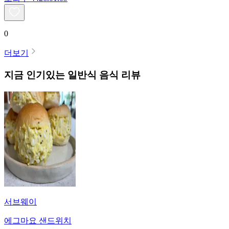
0
더보기
지금 인기있는
일반식
음식 리뷰
서브웨이
에그마요 샌드위치