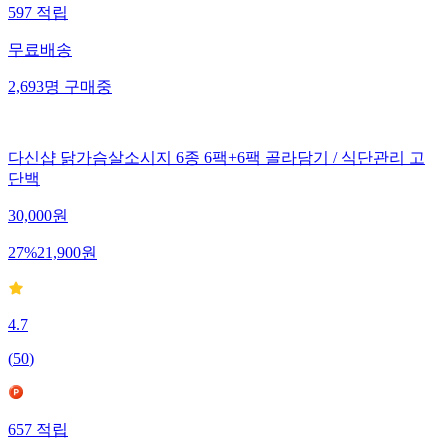
597
적립
무료배송
2,693
명
구매중
다신샵 닭가슴살소시지 6종 6팩+6팩 골라담기 / 식단관리 고
단백
30,000
원
27
%
21,900
원
4.7
(
50
)
657
적립