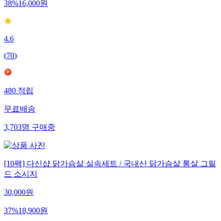
38
%
16,000
원
4.6
(
70
)
480
적립
무료배송
3,703
명
구매중
[10팩] 다신샵 닭가슴살 실속세트 / 국내산 닭가슴살 통살 그릴
드 소시지
30,000
원
37
%
18,900
원