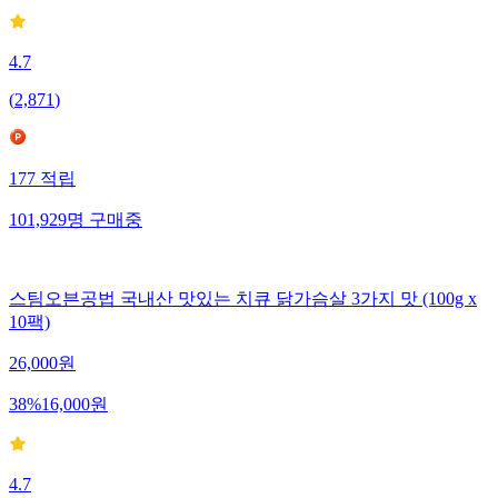
4.7
(
2,871
)
177
적립
101,929
명
구매중
스팀오븐공법 국내산 맛있는 치큐 닭가슴살 3가지 맛 (100g x
10팩)
26,000
원
38
%
16,000
원
4.7