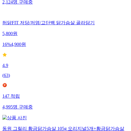
2,124
명
구매중
허닭FIT 저당/저염/고단백 닭가슴살 골라담기
5,800
원
16
%
4,900
원
4.9
(
63
)
147
적립
4,995
명
구매중
동원 그릴리 황금닭가슴살 105g 오리지널5개+황금닭가슴살