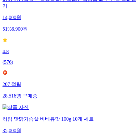
허닭 닭가슴살 곤약볶음밥/주먹밥/곤약김밥 외 간편식 골라담
기
14,000
원
51
%
6,900
원
4.8
(
576
)
207
적립
28,516
명
구매중
하림 맛닭가슴살 바베큐맛 100g 10개 세트
35,000
원