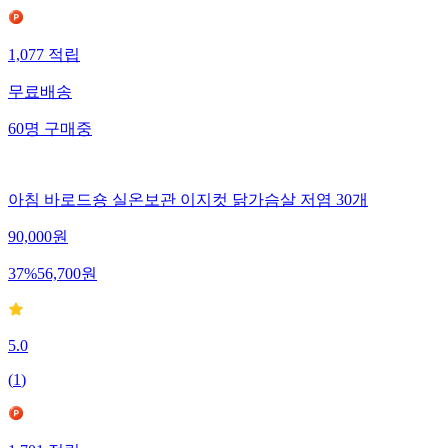
1,077
적립
무료배송
60
명
구매중
아침 바로드숑 실온보관 이지컷 닭가슴살 저염 30개
90,000
원
37
%
56,700
원
5.0
(
1
)