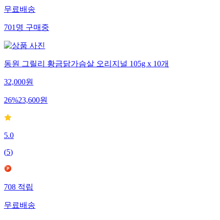
무료배송
701
명
구매중
동원 그릴리 황금닭가슴살 오리지널 105g x 10개
32,000
원
26
%
23,600
원
5.0
(
5
)
708
적립
무료배송