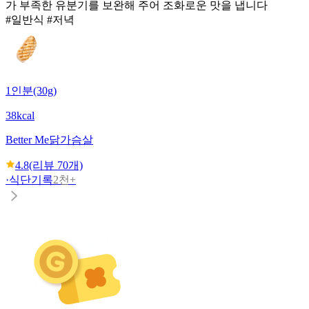
가 부족한 유분기를 보완해 주어 조화로운 맛을 냅니다
#일반식 #저녁
1인분(30g)
38kcal
Better Me
닭가슴살
4.8
(리뷰
70
개)
·
식단기록
2천+