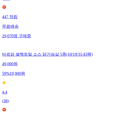
447
적립
무료배송
29,070
명
구매중
바르닭 셀렉트밀 소스 닭가슴살 5종(10/19/31/43팩)
49,000
원
59
%
19,900
원
4.4
(
38
)