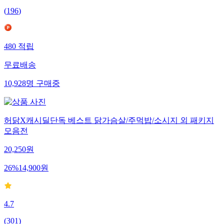
(
196
)
480
적립
무료배송
10,928
명
구매중
허닭X캐시딜단독 베스트 닭가슴살/주먹밥/소시지 외 패키지
모음전
20,250
원
26
%
14,900
원
4.7
(
301
)