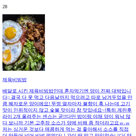
28
제육비빔밥
배달로 시킨 제육비빔밥인데 혼자먹기엔 양이 진짜 대박입니
다;; 결국 다 못 먹고 다음날까지 먹으려고 따로 남겨두었을 만
큼 혜자로운 양이에요! 뚜껑 열자마자 불향이 훅 나는데 고기
맛이 인위적이지 않고 숯불 맛이라 참 맛있네요~!특히 계란후
라이 2개 올려주는 센스는 굳!! ​다만 밥이랑 야채 양이 워낙 많
다 보니까 기본 고추장 소스가 양에 비해 좀 적더라고요ㅠ.ㅠ
저는 싱거운 것보다 매콤하게 먹는 걸 좋아해서 소스를 직접
더 만들어 넣어 비벼 먹었더니 간이 딱 맞고 맛있었습니다! 양