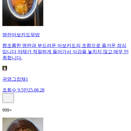
명란아보카도덮밥
짭조름한 명란과 부드러운 아보카도의 조합으로 즐거운 점심
입니다 야채가 적절하게 들어가서 식감을 놓치지 않고 매우 만
족합니다.
귀염그잡채1
조회수
9.5만
25.08.28
999+