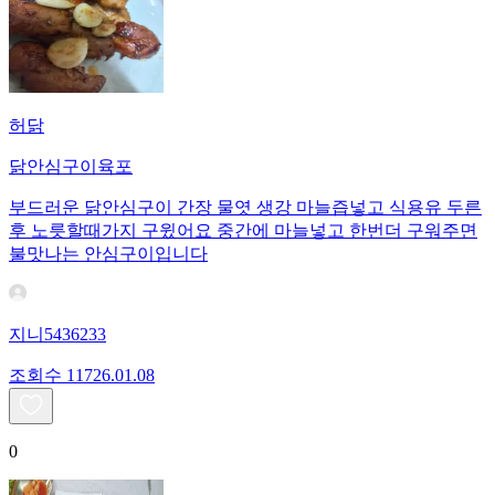
허닭
닭안심구이육포
부드러운 닭안심구이 간장 물엿 생강 마늘즙넣고 식용유 두른
후 노릇할때가지 구윘어요 중간에 마늘넣고 한번더 구워주면
불맛나는 안심구이입니다
지니5436233
조회수
117
26.01.08
0