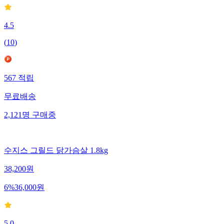
4.5
(
10
)
567
적립
무료배송
2,121
명
구매중
수지스 그릴드 닭가슴살 1.8kg
38,200
원
6
%
36,000
원