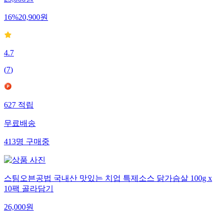
25,000
원
16
%
20,900
원
4.7
(
7
)
627
적립
무료배송
413
명
구매중
스팀오븐공법 국내산 맛있는 치업 특제소스 닭가슴살 100g x
10팩 골라담기
26,000
원