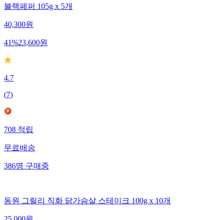
블랙페퍼 105g x 5개
40,300
원
41
%
23,600
원
4.7
(
7
)
708
적립
무료배송
386
명
구매중
동원 그릴리 직화 닭가슴살 스테이크 100g x 10개