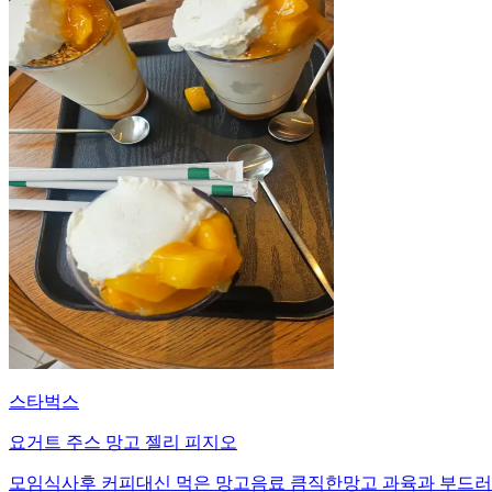
스타벅스
요거트 주스 망고 젤리 피지오
모임식사후 커피대신 먹은 망고음료 큼직한망고 과육과 부드러운