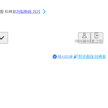
0장
드려요
가입하러 가기
마이페이지
로그인
캐시리뷰
친구초대 이벤트