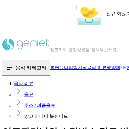
신규 회원 
칼로리와 영양성분을 검색해보세요
혈당 · 다이어트 음식 검색해보세요
음식 · 영양제 리뷰를 찾아보세요
음식 카테고리
홈
커뮤니티
헬시딜
음식 리뷰
영양제
NEW
음식 리뷰
음료
주스 / 과즙음료
망고 바나나 블렌디드