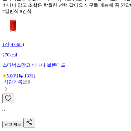
바나나 망고 조합은 탁월한 선택 같아요 식구들 메뉴에 꼭 낀
#일반식 #간식
1잔(473ml)
270kcal
스타벅스
망고 바나나 블렌디드
5.0
(리뷰
13
개)
·
식단기록
29회
0
신고·제보