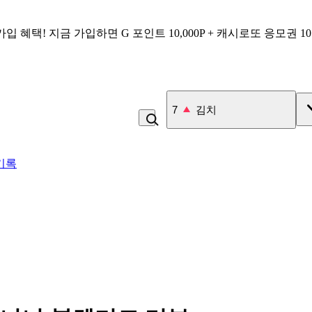
가입 혜택!
지금 가입하면
G 포인트 10,000P + 캐시로또 응모권 1
7
김치
기록