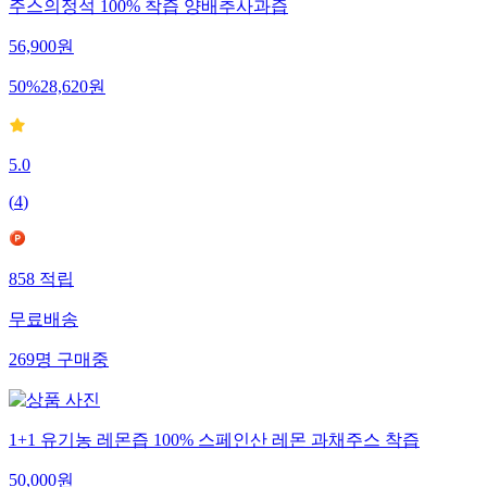
주스의정석 100% 착즙 양배추사과즙
56,900
원
50
%
28,620
원
5.0
(
4
)
858
적립
무료배송
269
명
구매중
1+1 유기농 레몬즙 100% 스페인산 레몬 과채주스 착즙
50,000
원