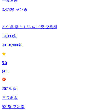
무료배송
3,473
명
구매중
자연은 주스 1.5L 4개 9종 모음전
14,900
원
40
%
8,900
원
5.0
(
41
)
267
적립
무료배송
921
명
구매중