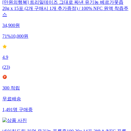
[만원의행복] 트리밀데이즈 그대로 짜낸 유기농 베르가못즙
20g x 15포 (2개 구매시 1개 추가증정) / 100% NFC 원액 착즙주
스
34,900
원
71
%
10,000
원
4.9
(
23
)
300
적립
무료배송
1,491
명
구매중