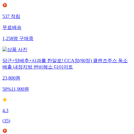
537
적립
무료배송
1,258
명
구매중
당근+양배추+사과를 한알로! CCA정(90정) 클렌즈주스 독소
배출 내장지방 변비해소 다이어트
23,800
원
50
%
11,900
원
4.3
(
35
)