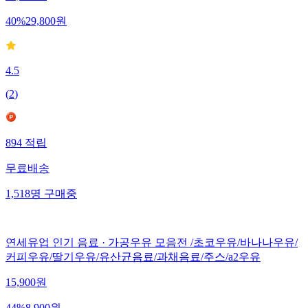
40
%
29,800
원
4.5
(
2
)
894
적립
무료배송
1,518
명
구매중
연세유업 인기 음료 · 가공우유 모음전 /초코우유/바나나우유/
커피우유/딸기우유/유산균음료/과채음료/주스/a2우유
15,900
원