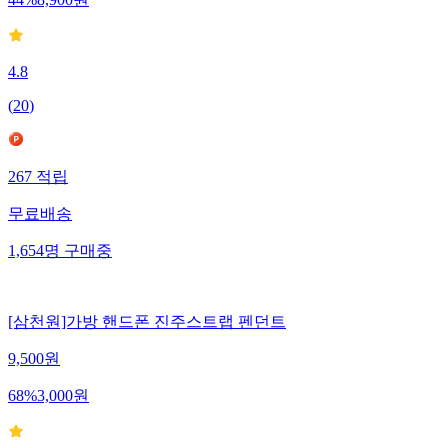
44
%
8,900
원
4.8
(
20
)
267
적립
무료배송
1,654
명
구매중
[삼천원]가방 핸드폰 진주스트랩 펜던트
9,500
원
68
%
3,000
원