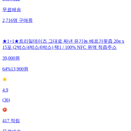
무료배송
2,716
명
구매중
★1+1★트리밀데이즈 그대로 짜낸 유기농 베르가못즙 20g x
15포 (2박스/4박스/6박스) 택1 / 100% NFC 원액 착즙주스
39,000
원
64
%
13,900
원
4.9
(
36
)
417
적립