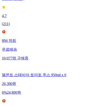
4.7
(
211
)
894
적립
무료배송
10,077
명
구매중
델몬트 스테비아 토마토 주스 950ml x 6
26,300
원
6
%
24,800
원