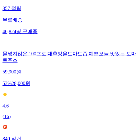
357
적립
무료배송
46,824
명
구매중
물넣지않은 100프로 대추방울토마토즙 예쁜오늘 맛있는 토마
토주스
59,900
원
53
%
28,000
원
4.6
(
16
)
840
적립