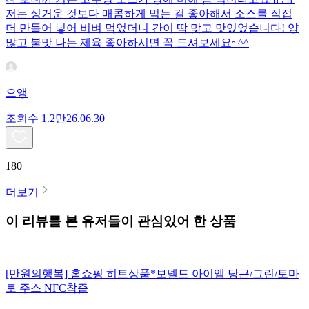
저는 싱거운 것보다 매콤하게 먹는 걸 좋아해서 소스를 직접
더 만들어 넣어 비벼 먹었더니 간이 딱 맞고 맛있었습니다! 양
많고 불맛 나는 제육 좋아하시면 꼭 드셔보세요~^^
으앵
조회수
1.2만
26.06.30
180
더보기
이 리뷰를 본 유저들이 관심있어 한 상품
[만원의행복] 홈쇼핑 히트상품*보넬드 아이엠 당근/그린/토마
토 주스 NFC착즙