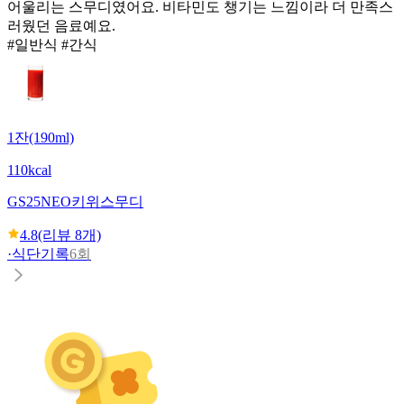
어울리는 스무디였어요. 비타민도 챙기는 느낌이라 더 만족스
러웠던 음료예요.
#일반식 #간식
1잔(190ml)
110kcal
GS25
NEO키위스무디
4.8
(리뷰
8
개)
·
식단기록
6회