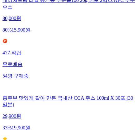
네이처드림 리얼 유기농 푸룬즙100 20g 14포 2박스/NFC 푸룬
주스
80,000
원
80
%
15,900
원
477
적립
무료배송
54
명
구매중
홍주부 맛있게 갈아 만든 국내산 CCA 주스 100ml X 30포 (30
일분)
29,900
원
33
%
19,900
원