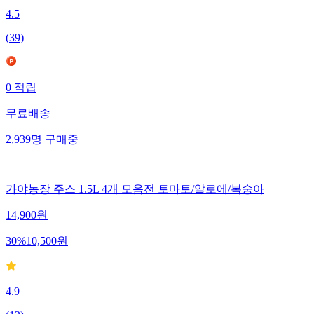
4.5
(
39
)
0
적립
무료배송
2,939
명
구매중
가야농장 주스 1.5L 4개 모음전 토마토/알로에/복숭아
14,900
원
30
%
10,500
원
4.9