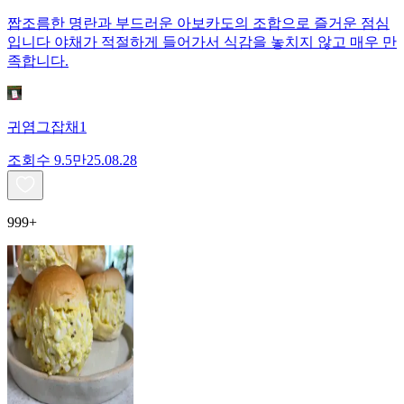
짭조름한 명란과 부드러운 아보카도의 조합으로 즐거운 점심
입니다 야채가 적절하게 들어가서 식감을 놓치지 않고 매우 만
족합니다.
귀염그잡채1
조회수
9.5만
25.08.28
999+