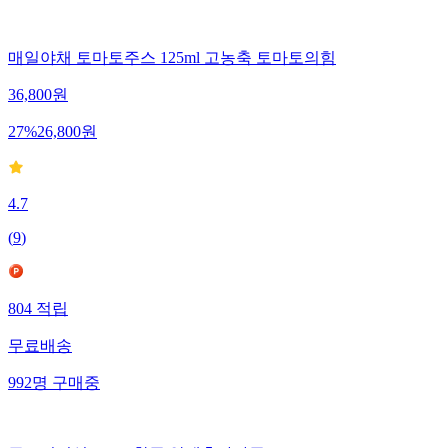
매일야채 토마토주스 125ml 고농축 토마토의힘
36,800
원
27
%
26,800
원
4.7
(
9
)
804
적립
무료배송
992
명
구매중