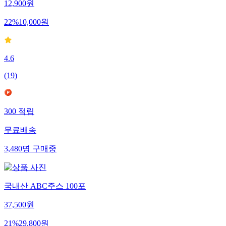
12,900
원
22
%
10,000
원
4.6
(
19
)
300
적립
무료배송
3,480
명
구매중
국내산 ABC주스 100포
37,500
원
21
%
29,800
원