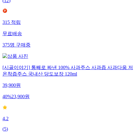
(
12
)
315
적립
무료배송
375
명
구매중
[시골이야기] 통째로 짜낸 100% 사과주스 사과즙 사과다움 저
온착즙주스 국내산 당도보장 120ml
39,900
원
40
%
23,900
원
4.2
(
5
)