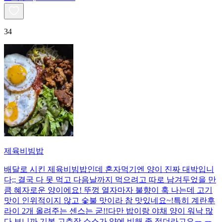
34
제육비빔밥
배달로 시킨 제육비빔밥인데 혼자먹기엔 양이 진짜 대박입니
다;; 결국 다 못 먹고 다음날까지 먹으려고 따로 남겨두었을 만
큼 혜자로운 양이에요! 뚜껑 열자마자 불향이 훅 나는데 고기
맛이 인위적이지 않고 숯불 맛이라 참 맛있네요~!특히 계란후
라이 2개 올려주는 센스는 굳!! ​다만 밥이랑 야채 양이 워낙 많
다 보니까 기본 고추장 소스가 양에 비해 좀 적더라고요ㅠ.ㅠ