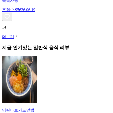
독학사랑
조회수
956
26.06.19
14
더보기
지금 인기있는
일반식
음식 리뷰
명란아보카도덮밥