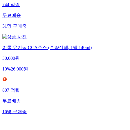
744
적립
무료배송
31
명
구매중
이롬 유기농 CCA주스 (수량선택, 1팩 140ml)
30,000
원
10
%
26,900
원
807
적립
무료배송
16
명
구매중