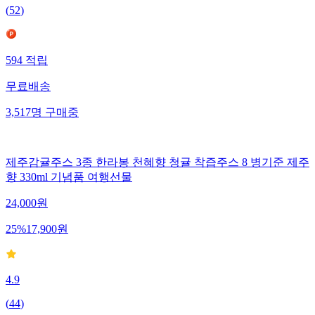
(
52
)
594
적립
무료배송
3,517
명
구매중
제주감귤주스 3종 한라봉 천혜향 청귤 착즙주스 8 병기준 제주
향 330ml 기념품 여행선물
24,000
원
25
%
17,900
원
4.9
(
44
)