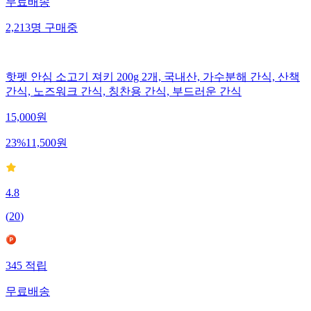
무료배송
2,213
명
구매중
핫펫 안심 소고기 져키 200g 2개, 국내산, 가수분해 간식, 산책
간식, 노즈워크 간식, 칭찬용 간식, 부드러운 간식
15,000
원
23
%
11,500
원
4.8
(
20
)
345
적립
무료배송