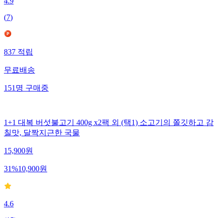
4.9
(
7
)
837
적립
무료배송
151
명
구매중
1+1 대복 버섯불고기 400g x2팩 외 (택1) 소고기의 쫄깃하고 감
칠맛, 달짝지근한 국물
15,900
원
31
%
10,900
원
4.6