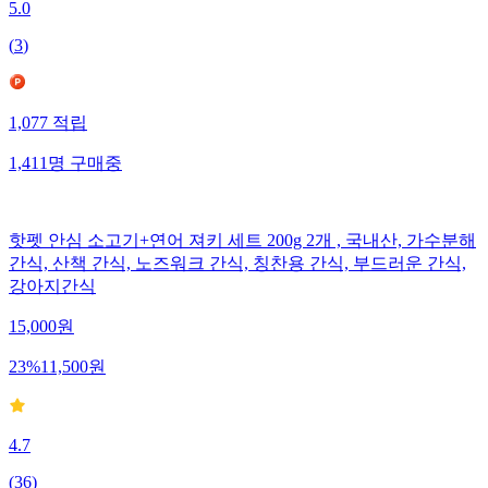
5.0
(
3
)
1,077
적립
1,411
명
구매중
핫펫 안심 소고기+연어 져키 세트 200g 2개 , 국내산, 가수분해
간식, 산책 간식, 노즈워크 간식, 칭찬용 간식, 부드러운 간식,
강아지간식
15,000
원
23
%
11,500
원
4.7
(
36
)