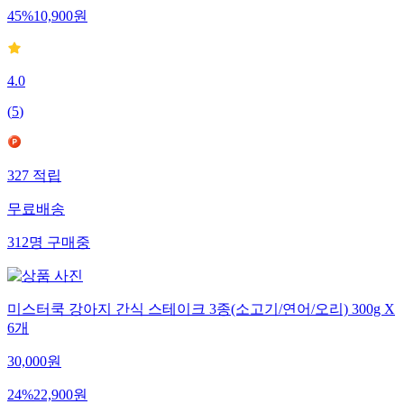
45
%
10,900
원
4.0
(
5
)
327
적립
무료배송
312
명
구매중
미스터쿡 강아지 간식 스테이크 3종(소고기/연어/오리) 300g X
6개
30,000
원
24
%
22,900
원