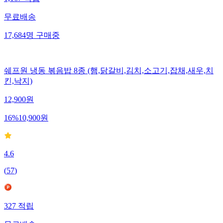
무료배송
17,684
명
구매중
쉐프원 냉동 볶음밥 8종 (햄,닭갈비,김치,소고기,잡채,새우,치
킨,낙지)
12,900
원
16
%
10,900
원
4.6
(
57
)
327
적립