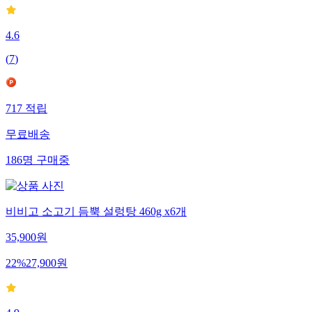
4.6
(
7
)
717
적립
무료배송
186
명
구매중
비비고 소고기 듬뿍 설렁탕 460g x6개
35,900
원
22
%
27,900
원