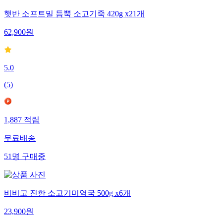
햇반 소프트밀 듬뿍 소고기죽 420g x21개
62,900
원
5.0
(
5
)
1,887
적립
무료배송
51
명
구매중
비비고 진한 소고기미역국 500g x6개
23,900
원