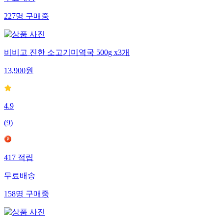
무료배송
227
명
구매중
비비고 진한 소고기미역국 500g x3개
13,900
원
4.9
(
9
)
417
적립
무료배송
158
명
구매중