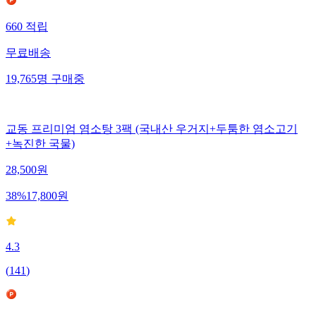
660
적립
무료배송
19,765
명
구매중
교동 프리미엄 염소탕 3팩 (국내산 우거지+두툼한 염소고기
+녹진한 국물)
28,500
원
38
%
17,800
원
4.3
(
141
)