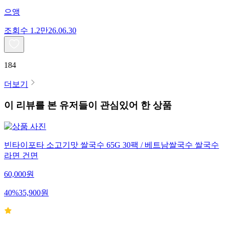
으앵
조회수
1.2만
26.06.30
184
더보기
이 리뷰를 본 유저들이 관심있어 한 상품
빈타이포타 소고기맛 쌀국수 65G 30팩 / 베트남쌀국수 쌀국수
라면 건면
60,000
원
40
%
35,900
원