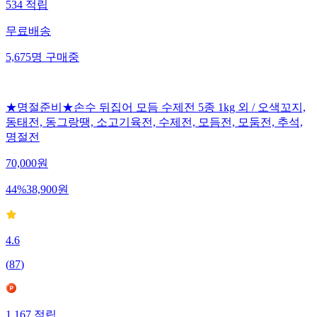
534
적립
무료배송
5,675
명
구매중
★명절준비★손수 뒤집어 모듬 수제전 5종 1kg 외 / 오색꼬지,
동태전, 동그랑땡, 소고기육전, 수제전, 모듬전, 모둠전, 추석,
명절전
70,000
원
44
%
38,900
원
4.6
(
87
)
1,167
적립