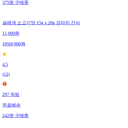
375
명
구매중
설레개 소고기맛 15g x 20p 강아지 간식
11,000
원
10
%
9,900
원
4.5
(
12
)
297
적립
무료배송
242
명
구매중