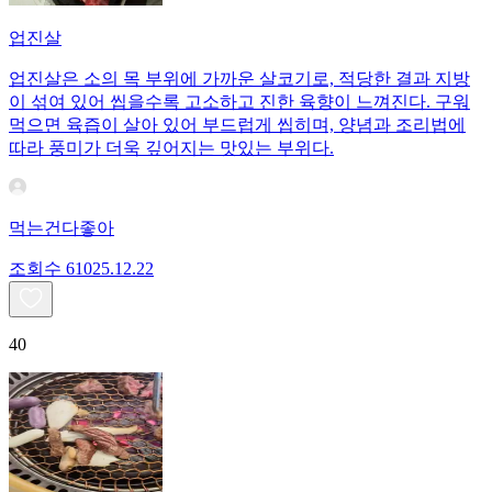
업진살
업진살은 소의 목 부위에 가까운 살코기로, 적당한 결과 지방
이 섞여 있어 씹을수록 고소하고 진한 육향이 느껴진다. 구워
먹으면 육즙이 살아 있어 부드럽게 씹히며, 양념과 조리법에
따라 풍미가 더욱 깊어지는 맛있는 부위다.
먹는건다좋아
조회수
610
25.12.22
40