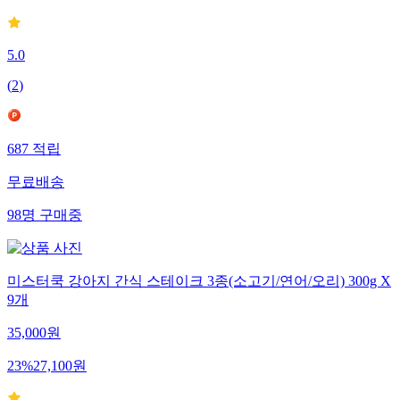
5.0
(
2
)
687
적립
무료배송
98
명
구매중
미스터쿡 강아지 간식 스테이크 3종(소고기/연어/오리) 300g X
9개
35,000
원
23
%
27,100
원