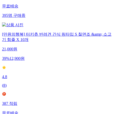
무료배송
395
명
구매중
[만원의행복] 터키츄 반려견 간식 링타입 S 칠면조 &amp; 소고
기 힘줄 X 10개
21,000
원
39
%
12,900
원
4.8
(
8
)
387
적립