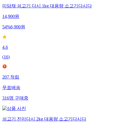
미담채 쇠고기 다시 1kg 대용량 소고기다시다
14,900
원
54
%
6,900
원
4.6
(
16
)
207
적립
무료배송
316
명
구매중
쇠고기 진미다시 2kg 대용량 소고기다시다