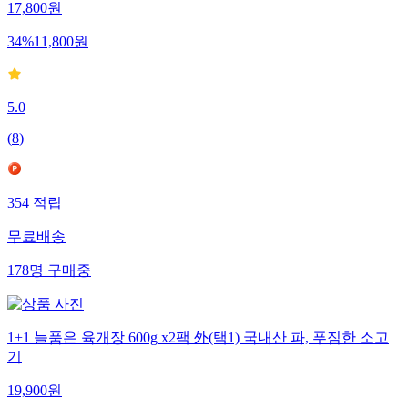
17,800
원
34
%
11,800
원
5.0
(
8
)
354
적립
무료배송
178
명
구매중
1+1 늘품은 육개장 600g x2팩 外(택1) 국내산 파, 푸짐한 소고
기
19,900
원