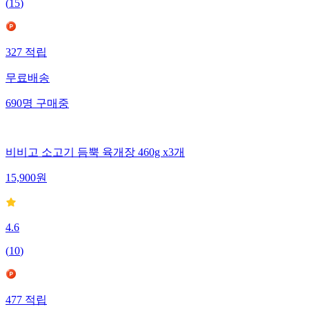
(
15
)
327
적립
무료배송
690
명
구매중
비비고 소고기 듬뿍 육개장 460g x3개
15,900
원
4.6
(
10
)
477
적립