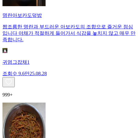
명란아보카도덮밥
짭조름한 명란과 부드러운 아보카도의 조합으로 즐거운 점심
입니다 야채가 적절하게 들어가서 식감을 놓치지 않고 매우 만
족합니다.
귀염그잡채1
조회수
9.6만
25.08.28
999+