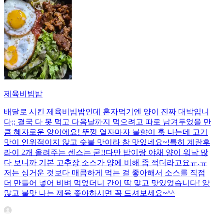
제육비빔밥
배달로 시킨 제육비빔밥인데 혼자먹기엔 양이 진짜 대박입니
다;; 결국 다 못 먹고 다음날까지 먹으려고 따로 남겨두었을 만
큼 혜자로운 양이에요! 뚜껑 열자마자 불향이 훅 나는데 고기
맛이 인위적이지 않고 숯불 맛이라 참 맛있네요~!특히 계란후
라이 2개 올려주는 센스는 굳!! ​다만 밥이랑 야채 양이 워낙 많
다 보니까 기본 고추장 소스가 양에 비해 좀 적더라고요ㅠ.ㅠ
저는 싱거운 것보다 매콤하게 먹는 걸 좋아해서 소스를 직접
더 만들어 넣어 비벼 먹었더니 간이 딱 맞고 맛있었습니다! 양
많고 불맛 나는 제육 좋아하시면 꼭 드셔보세요~^^