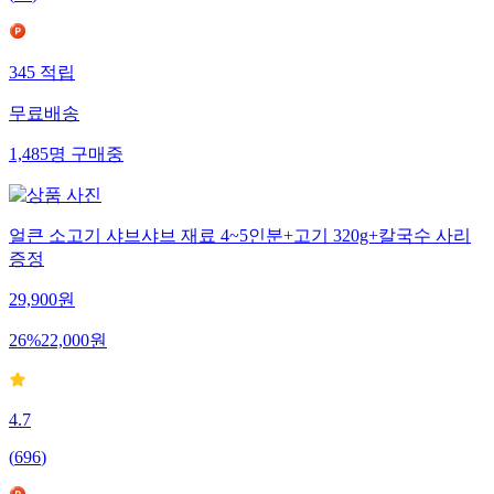
345
적립
무료배송
1,485
명
구매중
얼큰 소고기 샤브샤브 재료 4~5인분+고기 320g+칼국수 사리
증정
29,900
원
26
%
22,000
원
4.7
(
696
)