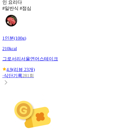
인 요리다
#일반식 #점심
1인분(100g)
210kcal
그로서리서울
연어스테이크
4.9
(리뷰
23
개)
·
식단기록
281회