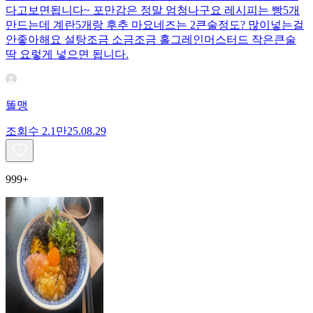
다고보면됩니다~ 포만감은 정말 엄청나구요 레시피는 빵5개
만드는데 계란5개랑 후추 마요네즈는 2큰술정도? 많이넣는걸
안좋아해요 설탕조금 소금조금 홀그레인머스터드 작은큰술
딱 요렇게 넣으면 됩니다.
똘맹
조회수
2.1만
25.08.29
999+