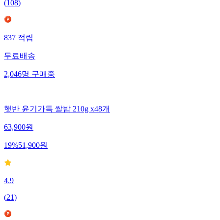
(
108
)
837
적립
무료배송
2,046
명
구매중
햇반 윤기가득 쌀밥 210g x48개
63,900
원
19
%
51,900
원
4.9
(
21
)