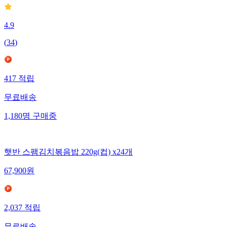
4.9
(
34
)
417
적립
무료배송
1,180
명
구매중
햇반 스팸김치볶음밥 220g(컵) x24개
67,900
원
2,037
적립