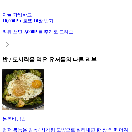
지금 가입하고
10,000P + 로또 10장
받기
리뷰 쓰면
2,000P
를 추가로 드려요
밥 / 도시락
을 먹은 유저들의 다른 리뷰
봄동비빔밥
먼저 봄동은 밑동? 사각형 모양으로 잘라내면 한 장 씩 떼어져