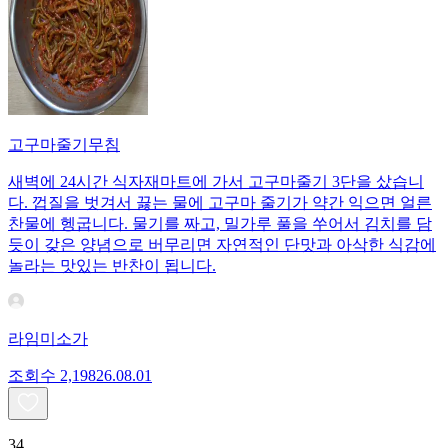
고구마줄기무침
새벽에 24시간 식자재마트에 가서 고구마줄기 3단을 샀습니
다. 껍질을 벗겨서 끓는 물에 고구마 줄기가 약간 익으면 얼른
찬물에 헹굽니다. 물기를 짜고, 밀가루 풀을 쑤어서 김치를 담
듯이 갖은 양념으로 버무리면 자연적인 단맛과 아삭한 식감에
놀라는 맛있는 반찬이 됩니다.
라임미소가
조회수
2,198
26.08.01
34