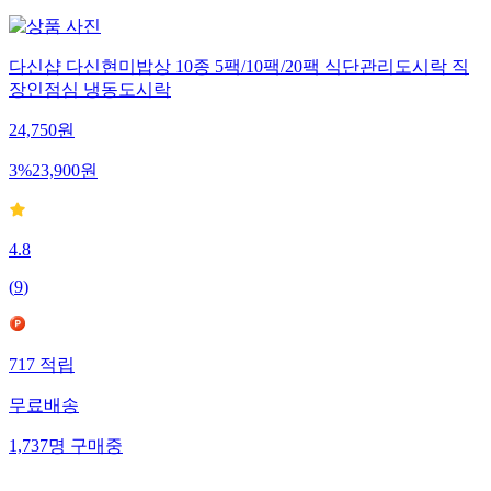
다신샵 다신현미밥상 10종 5팩/10팩/20팩 식단관리도시락 직
장인점심 냉동도시락
24,750
원
3
%
23,900
원
4.8
(
9
)
717
적립
무료배송
1,737
명
구매중