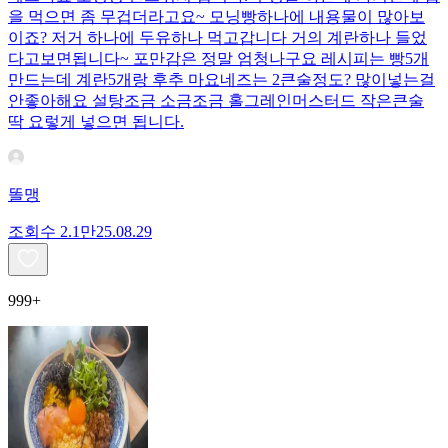
을 먹으면 좀 무겁더라고요~ 모닝빵하나에 내용물이 많아보
이죠? 저거 하나에 두유하나 먹고갑니다 거의 계란하나 들었
다고보면됩니다~ 포만감은 정말 엄청나구요 레시피는 빵5개
만드는데 계란5개랑 후추 마요네즈는 2큰술정도? 많이넣는걸
안좋아해요 설탕조금 소금조금 홀그레인머스터드 작은큰술
딱 요렇게 넣으면 됩니다.
똘맹
조회수
2.1만
25.08.29
999+