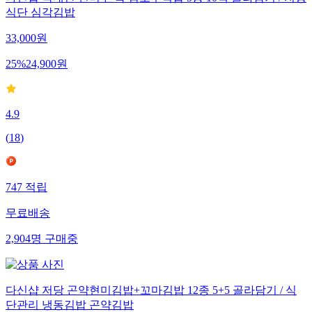
식단 심각김밥
33,000
원
25
%
24,900
원
4.9
(
18
)
747
적립
무료배송
2,904
명
구매중
다신샵 저당 곤약현미김밥+꼬마김밥 12종 5+5 골라담기 / 식
단관리 냉동김밥 곤약김밥