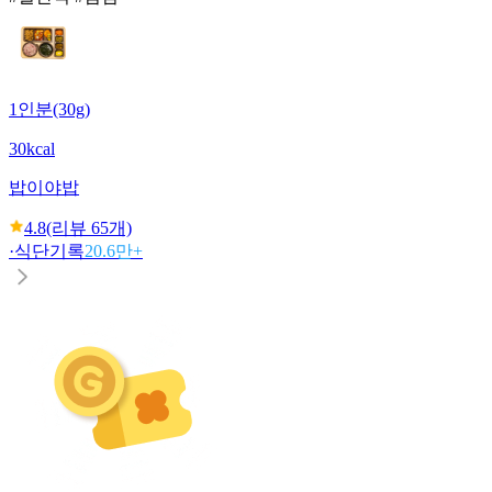
1인분(30g)
30kcal
밥이야
밥
4.8
(리뷰
65
개)
·
식단기록
20.6만+