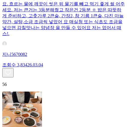
요. 흐르는 물에 깨끗이 씻은 뒤 물기를 빼고 먹기 좋게 썰 어주
세요. 저는 큰거는 3등분해줬고 작은건 2등분 ㅎ 밥은 따뜻하
게 준비하고, 고춧가루 2큰술, 간장2, 참 기름 1큰술, 다진 마늘
약간, 설탕,소금 조금씩 넣었어 요 매실청 또는 식초도 조금을
넣으면 감칠맛나는 양념장 을 만들 수 있어요 저는 없어서 때
스!.
지니5670082
조회수
3,834
26.03.04
56