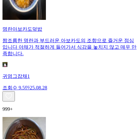
명란아보카도덮밥
짭조름한 명란과 부드러운 아보카도의 조합으로 즐거운 점심
입니다 야채가 적절하게 들어가서 식감을 놓치지 않고 매우 만
족합니다.
귀염그잡채1
조회수
9.5만
25.08.28
999+