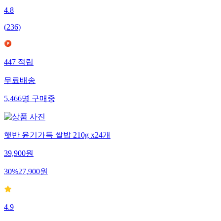
4.8
(
236
)
447
적립
무료배송
5,466
명
구매중
햇반 윤기가득 쌀밥 210g x24개
39,900
원
30
%
27,900
원
4.9