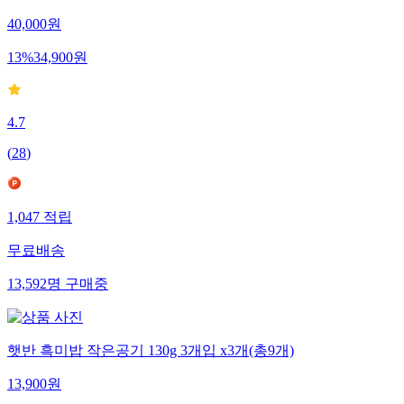
40,000
원
13
%
34,900
원
4.7
(
28
)
1,047
적립
무료배송
13,592
명
구매중
햇반 흑미밥 작은공기 130g 3개입 x3개(총9개)
13,900
원