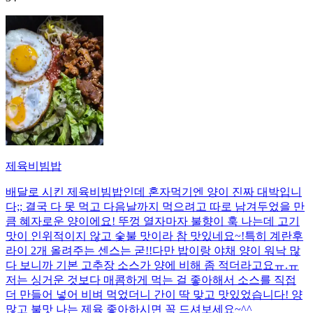
제육비빔밥
배달로 시킨 제육비빔밥인데 혼자먹기엔 양이 진짜 대박입니
다;; 결국 다 못 먹고 다음날까지 먹으려고 따로 남겨두었을 만
큼 혜자로운 양이에요! 뚜껑 열자마자 불향이 훅 나는데 고기
맛이 인위적이지 않고 숯불 맛이라 참 맛있네요~!특히 계란후
라이 2개 올려주는 센스는 굳!! ​다만 밥이랑 야채 양이 워낙 많
다 보니까 기본 고추장 소스가 양에 비해 좀 적더라고요ㅠ.ㅠ
저는 싱거운 것보다 매콤하게 먹는 걸 좋아해서 소스를 직접
더 만들어 넣어 비벼 먹었더니 간이 딱 맞고 맛있었습니다! 양
많고 불맛 나는 제육 좋아하시면 꼭 드셔보세요~^^