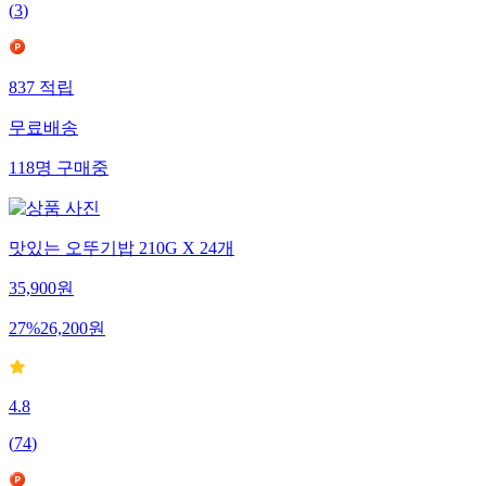
(
3
)
837
적립
무료배송
118
명
구매중
맛있는 오뚜기밥 210G X 24개
35,900
원
27
%
26,200
원
4.8
(
74
)