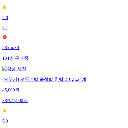
5.0
(
1
)
585
적립
134
명
구매중
[오뚜기] 오뚜기밥 즉석밥 흰밥 210g x24개
45,000
원
38
%
27,900
원
5.0