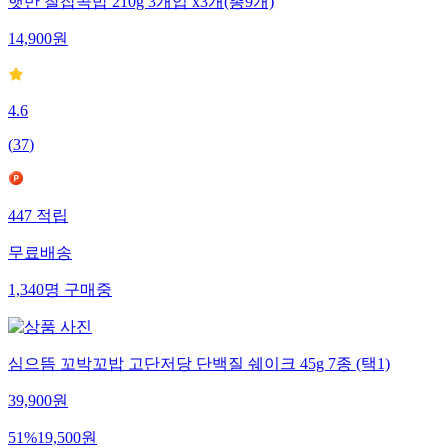
햇반 찰잡곡밥 210g 3개입 x3개(총9개)
14,900
원
4.6
(
37
)
447
적립
무료배송
1,340
명
구매중
심으뜸 꼬박꼬밥 고단저당 단백질 쉐이크 45g 7종 (택1)
39,900
원
51
%
19,500
원