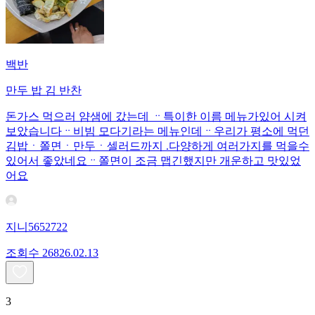
백반
만두 밥 김 반찬
돈가스 먹으러 얌샘에 갔는데 ᆢ특이한 이름 메뉴가있어 시켜
보았습니다ᆢ비빔 모다기라는 메뉴인데ᆢ우리가 평소에 먹던
김밥ㆍ쫄면ㆍ만두ㆍ셀러드까지 .다양하게 여러가지를 먹을수
있어서 좋았네요ᆢ쫄면이 조금 맵긴했지만 개운하고 맛있었
어요
지니5652722
조회수
268
26.02.13
3