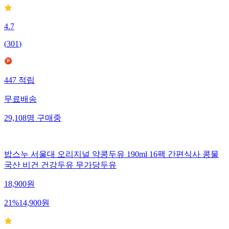
4.7
(
301
)
447
적립
무료배송
29,108
명
구매중
밥스누 서울대 오리지널 약콩두유 190ml 16팩 간편식사 콩물
국산 비건 건강두유 무가당두유
18,900
원
21
%
14,900
원