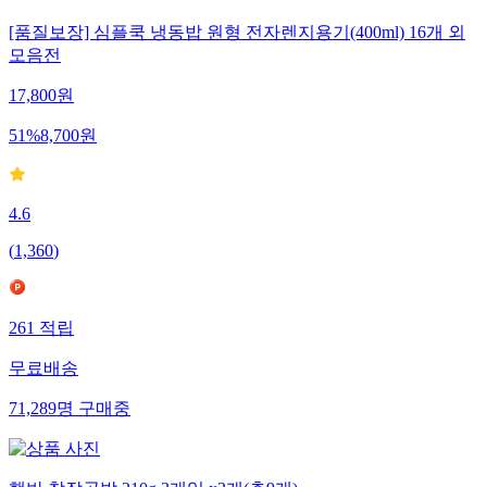
[품질보장] 심플쿡 냉동밥 원형 전자렌지용기(400ml) 16개 외
모음전
17,800
원
51
%
8,700
원
4.6
(
1,360
)
261
적립
무료배송
71,289
명
구매중