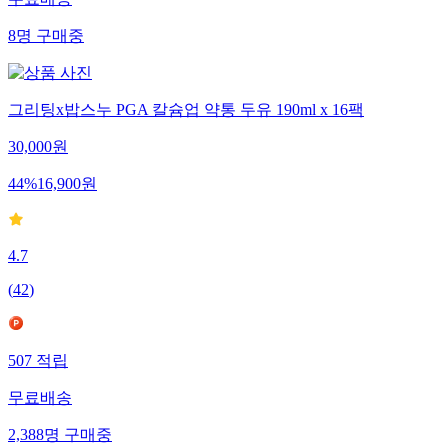
무료배송
8
명
구매중
그리팅x밥스누 PGA 칼슘업 약통 두유 190ml x 16팩
30,000
원
44
%
16,900
원
4.7
(
42
)
507
적립
무료배송
2,388
명
구매중