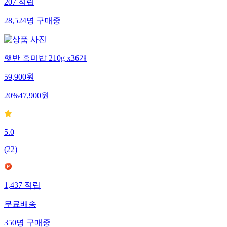
207
적립
28,524
명
구매중
햇반 흑미밥 210g x36개
59,900
원
20
%
47,900
원
5.0
(
22
)
1,437
적립
무료배송
350
명
구매중