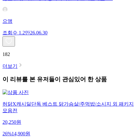
으앵
조회수
1.2만
26.06.30
182
더보기
이 리뷰를 본 유저들이 관심있어 한 상품
허닭X캐시딜단독 베스트 닭가슴살/주먹밥/소시지 외 패키지
모음전
20,250
원
26
%
14,900
원