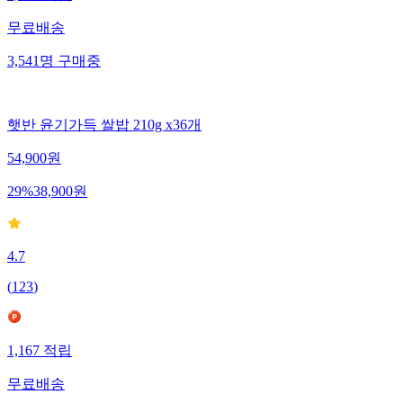
무료배송
3,541
명
구매중
햇반 윤기가득 쌀밥 210g x36개
54,900
원
29
%
38,900
원
4.7
(
123
)
1,167
적립
무료배송