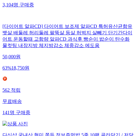
3,104
명
구매중
[다이어트 알파CD] 다이어트 보조제 알파CD 특허유산균함유
뱃살 배둘레 허리둘레 팔뚝살 등살 허벅지 살빼기 단기간다이
어트 운동할때 고함량 알파CD 과식후 빵순이 밥순이 탄수화
물컷팅 내장지방 체지방감소 체중감소 에도움
50,000
원
63
%
18,750
원
562
적립
무료배송
141
명
구매중
다신샵 국내산 현미 쫀득 점보주먹밥 5종 10팩 골라담기 / 저당