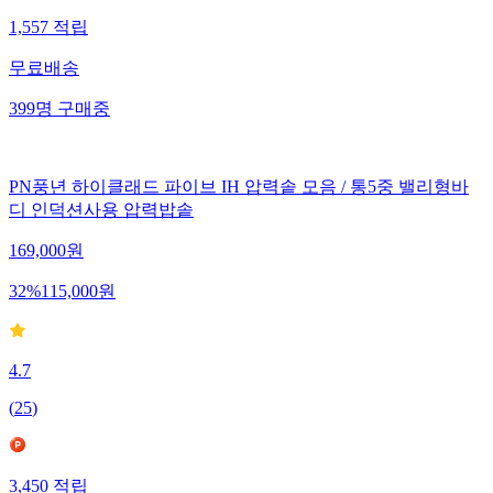
1,557
적립
무료배송
399
명
구매중
PN풍년 하이클래드 파이브 IH 압력솥 모음 / 통5중 밸리형바
디 인덕션사용 압력밥솥
169,000
원
32
%
115,000
원
4.7
(
25
)
3,450
적립