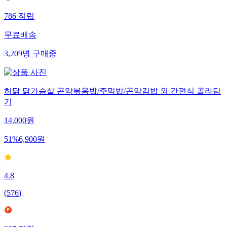
786
적립
무료배송
3,209
명
구매중
허닭 닭가슴살 곤약볶음밥/주먹밥/곤약김밥 외 간편식 골라담
기
14,000
원
51
%
6,900
원
4.8
(
576
)