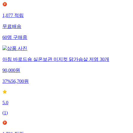
1,077
적립
무료배송
60
명
구매중
아침 바로드숑 실온보관 이지컷 닭가슴살 저염 30개
90,000
원
37
%
56,700
원
5.0
(
1
)