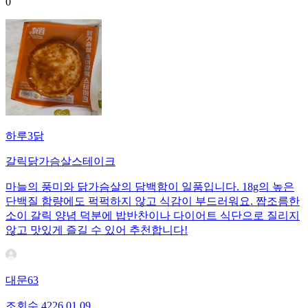
0
하루3닭
갈릭닭가슴살스테이크
마늘의 풍미와 닭가슴살의 담백함이 일품입니다. 18g의 높은
단백질 함량에도 퍽퍽하지 않고 식감이 부드러워요. 짭조름한
소이 갈릭 양념 덕분에 밥반찬이나 다이어트 식단으로 질리지
않고 맛있게 즐길 수 있어 추천합니다!
대문63
조회수
42
26.01.09