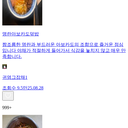
명란아보카도덮밥
짭조름한 명란과 부드러운 아보카도의 조합으로 즐거운 점심
입니다 야채가 적절하게 들어가서 식감을 놓치지 않고 매우 만
족합니다.
귀염그잡채1
조회수
9.5만
25.08.28
999+