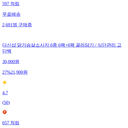
597
적립
무료배송
2,691
명
구매중
다신샵 닭가슴살소시지 6종 6팩+6팩 골라담기 / 식단관리 고
단백
30,000
원
27
%
21,900
원
4.7
(
50
)
657
적립