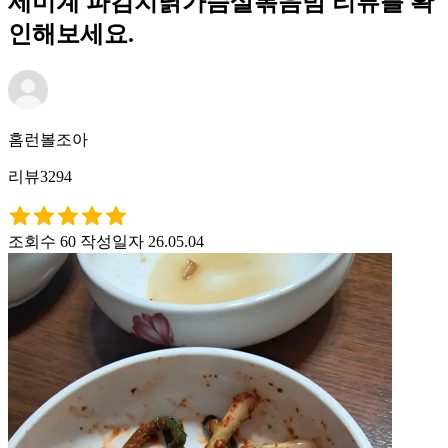
세미계 파김치닭가슴살볶음밤 리뷰를 확
인해보세요.
홈런볼조아
리뷰3294
조회수 60
작성일자 26.05.04