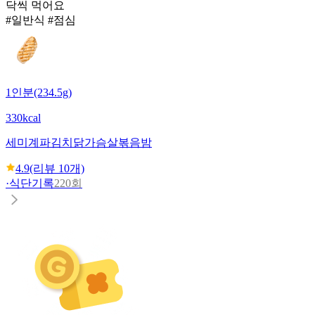
닥씩 먹어요
#일반식 #점심
1인분(234.5g)
330kcal
세미계
파김치닭가슴살볶음밤
4.9
(리뷰
10
개)
·
식단기록
220회