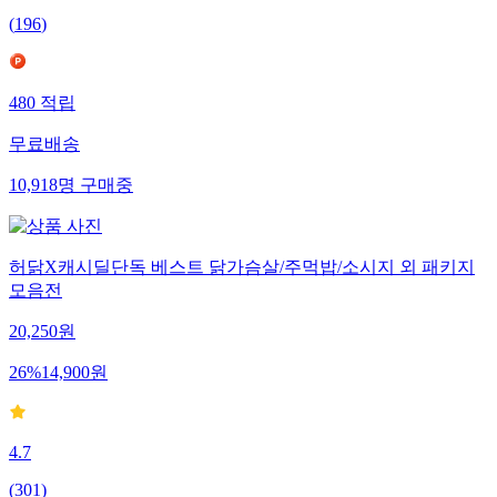
(
196
)
480
적립
무료배송
10,918
명
구매중
허닭X캐시딜단독 베스트 닭가슴살/주먹밥/소시지 외 패키지
모음전
20,250
원
26
%
14,900
원
4.7
(
301
)