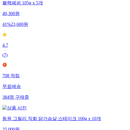
블랙페퍼 105g x 5개
40,300
원
41
%
23,600
원
4.7
(
7
)
708
적립
무료배송
384
명
구매중
동원 그릴리 직화 닭가슴살 스테이크 100g x 10개