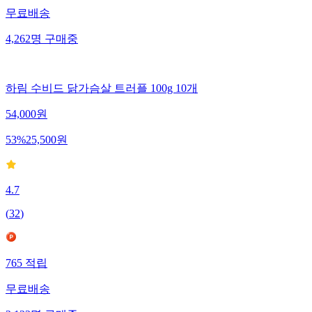
무료배송
4,262
명
구매중
하림 수비드 닭가슴살 트러플 100g 10개
54,000
원
53
%
25,500
원
4.7
(
32
)
765
적립
무료배송