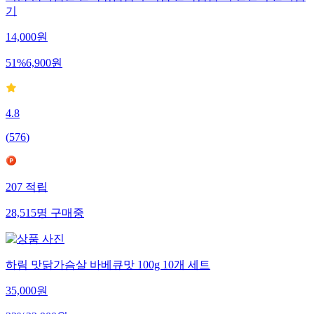
허닭 닭가슴살 곤약볶음밥/주먹밥/곤약김밥 외 간편식 골라담
기
14,000
원
51
%
6,900
원
4.8
(
576
)
207
적립
28,515
명
구매중
하림 맛닭가슴살 바베큐맛 100g 10개 세트
35,000
원