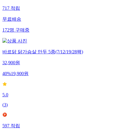
717
적립
무료배송
172
명
구매중
바르닭 닭가슴살 만두 5종(7/12/19/28팩)
32,900
원
40
%
19,900
원
5.0
(
3
)
597
적립