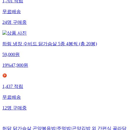
1,701
적립
무료배송
24
명
구매중
하림 냉장 수비드 닭가슴살 5종 4봉씩 (총 20봉)
59,000
원
19
%
47,900
원
1,437
적립
무료배송
12
명
구매중