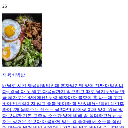
26
제육비빔밥
배달로 시킨 제육비빔밥인데 혼자먹기엔 양이 진짜 대박입니
다;; 결국 다 못 먹고 다음날까지 먹으려고 따로 남겨두었을 만
큼 혜자로운 양이에요! 뚜껑 열자마자 불향이 훅 나는데 고기
맛이 인위적이지 않고 숯불 맛이라 참 맛있네요~!특히 계란후
라이 2개 올려주는 센스는 굳!! ​다만 밥이랑 야채 양이 워낙 많
다 보니까 기본 고추장 소스가 양에 비해 좀 적더라고요ㅠ.ㅠ
저는 싱거운 것보다 매콤하게 먹는 걸 좋아해서 소스를 직접
더 만들어 넣어 비벼 먹었더니 간이 딱 맞고 맛있었습니다! 양