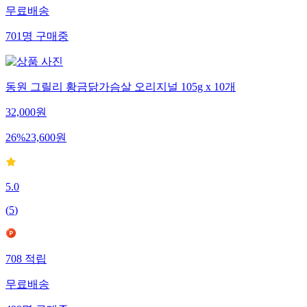
무료배송
701
명
구매중
동원 그릴리 황금닭가슴살 오리지널 105g x 10개
32,000
원
26
%
23,600
원
5.0
(
5
)
708
적립
무료배송