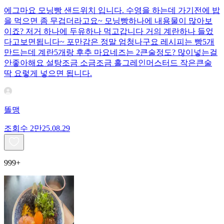
에그마요 모닝빵 샌드위치 입니다. 수영을 하는데 가기전에 밥
을 먹으면 좀 무겁더라고요~ 모닝빵하나에 내용물이 많아보
이죠? 저거 하나에 두유하나 먹고갑니다 거의 계란하나 들었
다고보면됩니다~ 포만감은 정말 엄청나구요 레시피는 빵5개
만드는데 계란5개랑 후추 마요네즈는 2큰술정도? 많이넣는걸
안좋아해요 설탕조금 소금조금 홀그레인머스터드 작은큰술
딱 요렇게 넣으면 됩니다.
똘맹
조회수
2만
25.08.29
999+