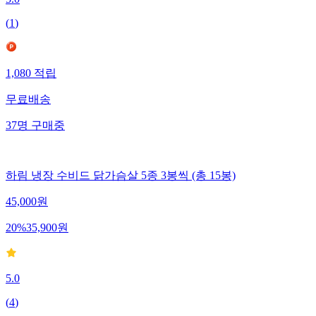
5.0
(
1
)
1,080
적립
무료배송
37
명
구매중
하림 냉장 수비드 닭가슴살 5종 3봉씩 (총 15봉)
45,000
원
20
%
35,900
원
5.0
(
4
)