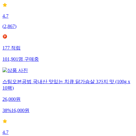
4.7
(
2,867
)
177
적립
101,901
명
구매중
스팀오븐공법 국내산 맛있는 치큐 닭가슴살 3가지 맛 (100g x
10팩)
26,000
원
38
%
16,000
원
4.7