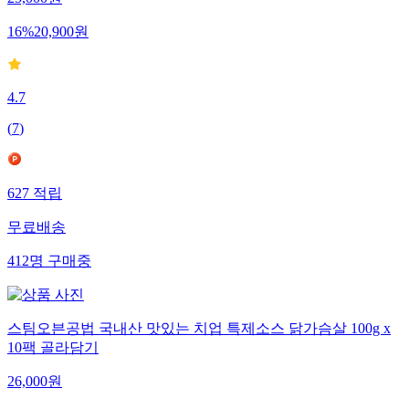
25,000
원
16
%
20,900
원
4.7
(
7
)
627
적립
무료배송
412
명
구매중
스팀오븐공법 국내산 맛있는 치업 특제소스 닭가슴살 100g x
10팩 골라담기
26,000
원