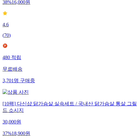
38
%
16,000
원
4.6
(
70
)
480
적립
무료배송
3,701
명
구매중
[10팩] 다신샵 닭가슴살 실속세트 / 국내산 닭가슴살 통살 그릴
드 소시지
30,000
원
37
%
18,900
원