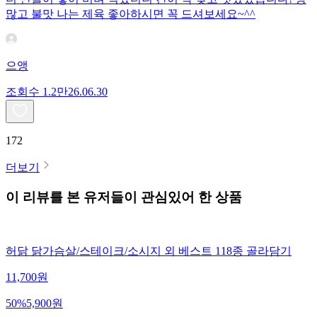
많고 불맛 나는 제육 좋아하시면 꼭 드셔보세요~^^
으앵
조회수
1.2만
26.06.30
172
더보기
이 리뷰를 본 유저들이 관심있어 한 상품
허닭 닭가슴살/스테이크/소시지 외 베스트 118종 골라담기
11,700
원
50
%
5,900
원