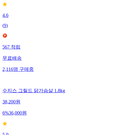
4.6
(
9
)
567
적립
무료배송
2,116
명
구매중
수지스 그릴드 닭가슴살 1.8kg
38,200
원
6
%
36,000
원