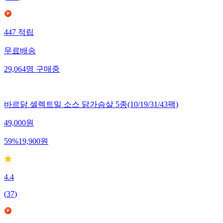
447
적립
무료배송
29,064
명
구매중
바르닭 셀렉트밀 소스 닭가슴살 5종(10/19/31/43팩)
49,000
원
59
%
19,900
원
4.4
(
37
)