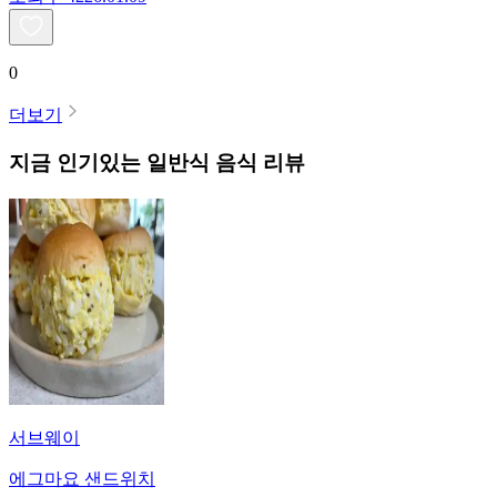
0
더보기
지금 인기있는
일반식
음식 리뷰
서브웨이
에그마요 샌드위치