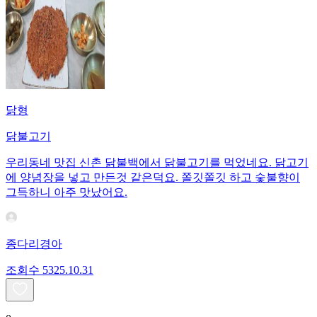
닭형
닭불고기
우리동네 맛집 신촌 닭불백에서 닭불고기를 먹었네요. 닭고기
에 양념장을 넣고 만든것 같은덕요. 쫄깃쫄깃 하고 숯불향이
그득하니 아주 맛났어요.
종다리경아
조회수
53
25.10.31