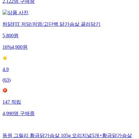
2,122
명
구매중
허닭FIT 저당/저염/고단백 닭가슴살 골라담기
5,800
원
16
%
4,900
원
4.9
(
63
)
147
적립
4,990
명
구매중
동원 그릴리 황금닭가슴살 105g 오리지널5개+황금닭가슴살