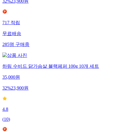
32
%
23,900
원
717
적립
무료배송
285
명
구매중
하림 수비드 닭가슴살 블랙페퍼 100g 10개 세트
35,000
원
32
%
23,900
원
4.8
(
10
)