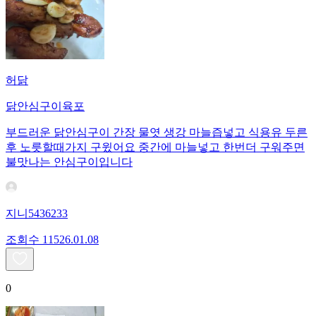
허닭
닭안심구이육포
부드러운 닭안심구이 간장 물엿 생강 마늘즙넣고 식용유 두른
후 노릇할때가지 구윘어요 중간에 마늘넣고 한번더 구워주면
불맛나는 안심구이입니다
지니5436233
조회수
115
26.01.08
0