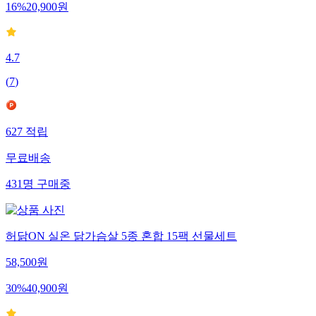
16
%
20,900
원
4.7
(
7
)
627
적립
무료배송
431
명
구매중
허닭ON 실온 닭가슴살 5종 혼합 15팩 선물세트
58,500
원
30
%
40,900
원