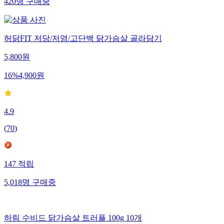
420
명
구매중
허닭FIT 저당/저염/고단백 닭가슴살 골라담기
5,800
원
16
%
4,900
원
4.9
(
70
)
147
적립
5,018
명
구매중
하림 수비드 닭가슴살 트러플 100g 10개