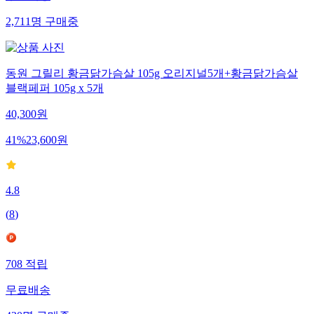
2,711
명
구매중
동원 그릴리 황금닭가슴살 105g 오리지널5개+황금닭가슴살
블랙페퍼 105g x 5개
40,300
원
41
%
23,600
원
4.8
(
8
)
708
적립
무료배송