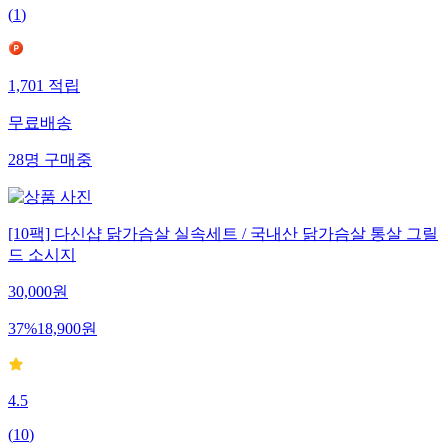
(
1
)
1,701
적립
무료배송
28
명
구매중
[10팩] 다신샵 닭가슴살 실속세트 / 국내산 닭가슴살 통살 그릴
드 소시지
30,000
원
37
%
18,900
원
4.5
(
10
)