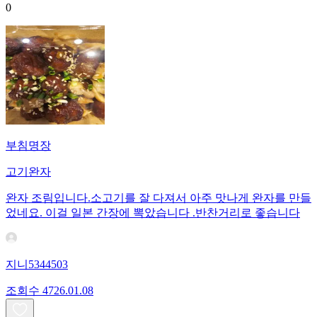
0
부침명장
고기완자
완자 조림입니다.소고기를 잘 다져서 아주 맛나게 완자를 만들
었네요. 이걸 일본 간장에 뽁았습니다 .반찬거리로 좋습니다
지니5344503
조회수
47
26.01.08