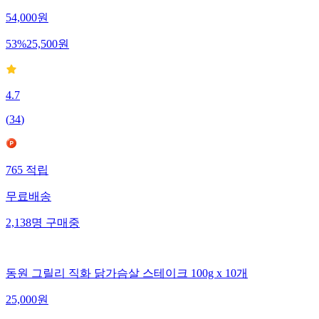
54,000
원
53
%
25,500
원
4.7
(
34
)
765
적립
무료배송
2,138
명
구매중
동원 그릴리 직화 닭가슴살 스테이크 100g x 10개
25,000
원