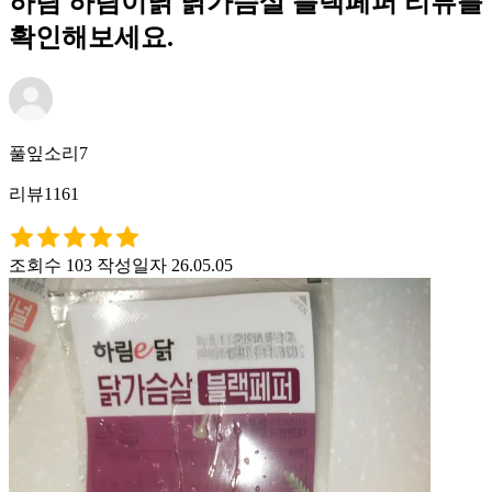
하림 하림이닭 닭가슴살 블랙페퍼 리뷰를
확인해보세요.
풀잎소리7
리뷰1161
조회수 103
작성일자 26.05.05