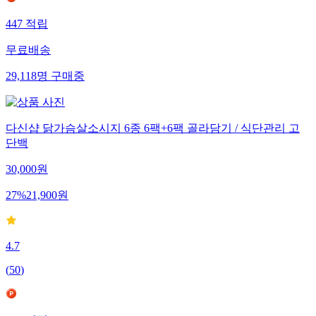
447
적립
무료배송
29,118
명
구매중
다신샵 닭가슴살소시지 6종 6팩+6팩 골라담기 / 식단관리 고
단백
30,000
원
27
%
21,900
원
4.7
(
50
)