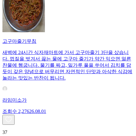
고구마줄기무침
새벽에 24시간 식자재마트에 가서 고구마줄기 3단을 샀습니
다. 껍질을 벗겨서 끓는 물에 고구마 줄기가 약간 익으면 얼른
찬물에 헹굽니다. 물기를 짜고, 밀가루 풀을 쑤어서 김치를 담
듯이 갖은 양념으로 버무리면 자연적인 단맛과 아삭한 식감에
놀라는 맛있는 반찬이 됩니다.
라임미소가
조회수
2,276
26.08.01
37