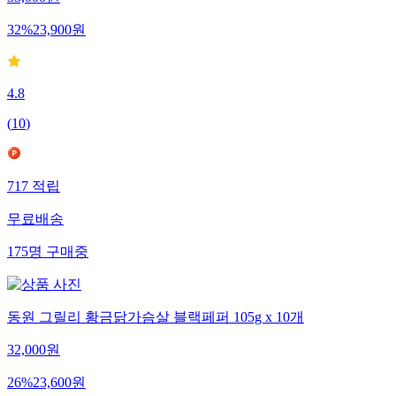
35,000
원
32
%
23,900
원
4.8
(
10
)
717
적립
무료배송
175
명
구매중
동원 그릴리 황금닭가슴살 블랙페퍼 105g x 10개
32,000
원
26
%
23,600
원