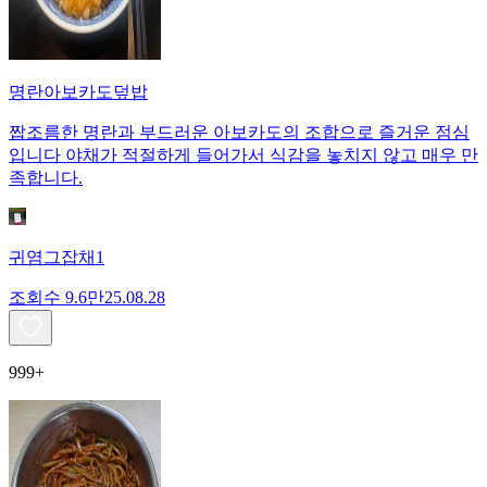
명란아보카도덮밥
짭조름한 명란과 부드러운 아보카도의 조합으로 즐거운 점심
입니다 야채가 적절하게 들어가서 식감을 놓치지 않고 매우 만
족합니다.
귀염그잡채1
조회수
9.6만
25.08.28
999+