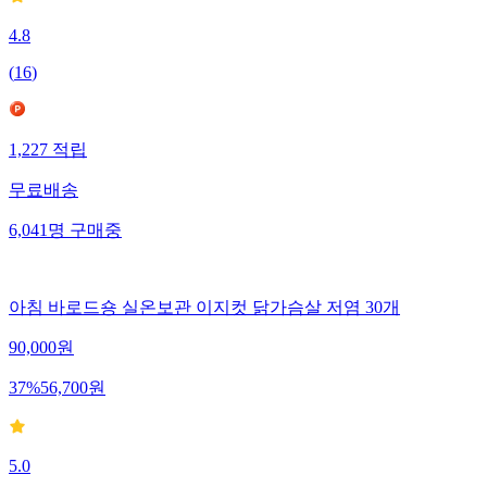
4.8
(
16
)
1,227
적립
무료배송
6,041
명
구매중
아침 바로드숑 실온보관 이지컷 닭가슴살 저염 30개
90,000
원
37
%
56,700
원
5.0