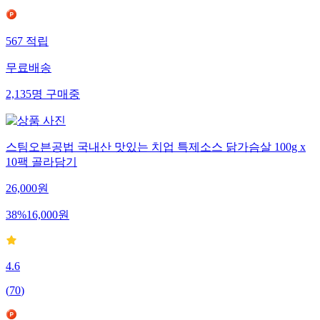
567
적립
무료배송
2,135
명
구매중
스팀오븐공법 국내산 맛있는 치업 특제소스 닭가슴살 100g x
10팩 골라담기
26,000
원
38
%
16,000
원
4.6
(
70
)