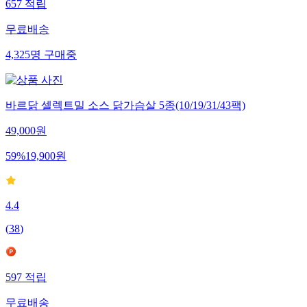
657
적립
무료배송
4,325
명
구매중
바르닭 셀렉트밀 소스 닭가슴살 5종(10/19/31/43팩)
49,000
원
59
%
19,900
원
4.4
(
38
)
597
적립
무료배송