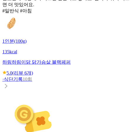
면 더 맛있어요.
#일반식 #아침
1인분(100g)
135kcal
하림
하림이닭 닭가슴살 블랙페퍼
5.0
(리뷰
6
개)
·
식단기록
10회