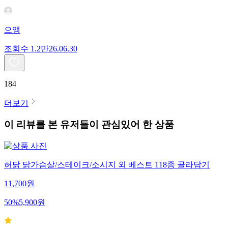
으앵
조회수
1.2만
26.06.30
184
더보기
이 리뷰를 본 유저들이 관심있어 한 상품
허닭 닭가슴살/스테이크/소시지 외 베스트 118종 골라담기
11,700
원
50
%
5,900
원