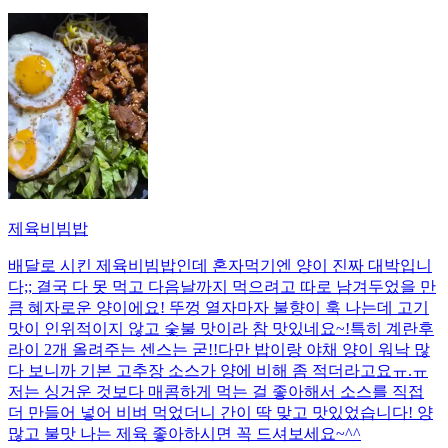
제육비빔밥
배달로 시킨 제육비빔밥인데 혼자먹기엔 양이 진짜 대박입니
다;; 결국 다 못 먹고 다음날까지 먹으려고 따로 남겨두었을 만
큼 혜자로운 양이에요! 뚜껑 열자마자 불향이 훅 나는데 고기
맛이 인위적이지 않고 숯불 맛이라 참 맛있네요~!특히 계란후
라이 2개 올려주는 센스는 굳!! ​다만 밥이랑 야채 양이 워낙 많
다 보니까 기본 고추장 소스가 양에 비해 좀 적더라고요ㅠ.ㅠ
저는 싱거운 것보다 매콤하게 먹는 걸 좋아해서 소스를 직접
더 만들어 넣어 비벼 먹었더니 간이 딱 맞고 맛있었습니다! 양
많고 불맛 나는 제육 좋아하시면 꼭 드셔보세요~^^