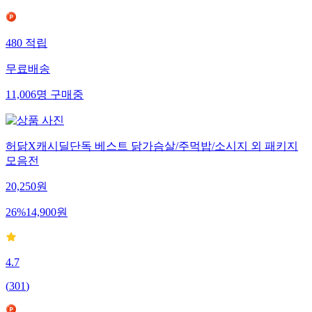
480
적립
무료배송
11,006
명
구매중
허닭X캐시딜단독 베스트 닭가슴살/주먹밥/소시지 외 패키지
모음전
20,250
원
26
%
14,900
원
4.7
(
301
)