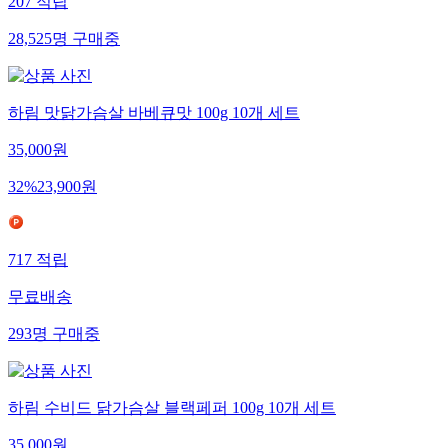
207
적립
28,525
명
구매중
하림 맛닭가슴살 바베큐맛 100g 10개 세트
35,000
원
32
%
23,900
원
717
적립
무료배송
293
명
구매중
하림 수비드 닭가슴살 블랙페퍼 100g 10개 세트