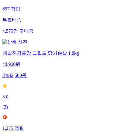
657
적립
무료배송
4,570
명
구매중
개별진공포장 그릴드 닭가슴살 1.8kg
43,900
원
3
%
42,500
원
5.0
(
3
)
1,275
적립