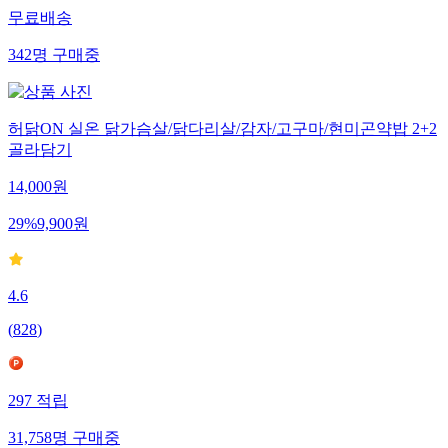
무료배송
342
명
구매중
허닭ON 실온 닭가슴살/닭다리살/감자/고구마/현미곤약밥 2+2
골라담기
14,000
원
29
%
9,900
원
4.6
(
828
)
297
적립
31,758
명
구매중