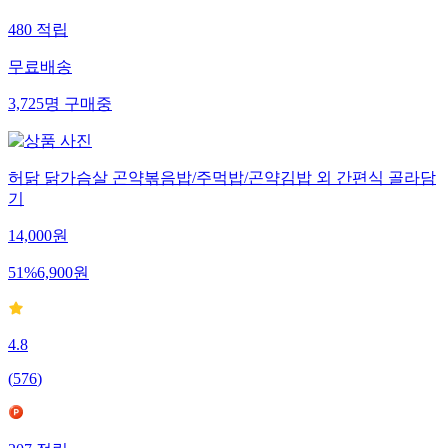
480
적립
무료배송
3,725
명
구매중
허닭 닭가슴살 곤약볶음밥/주먹밥/곤약김밥 외 간편식 골라담
기
14,000
원
51
%
6,900
원
4.8
(
576
)