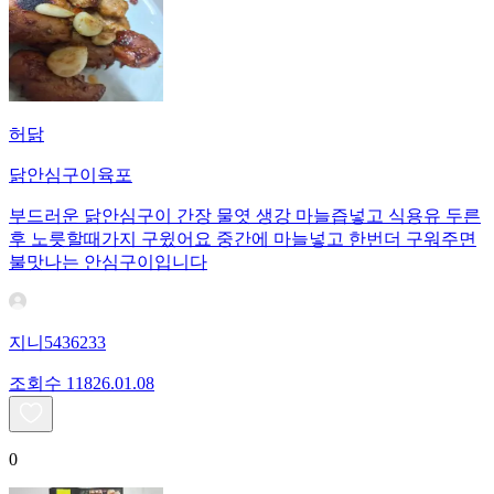
허닭
닭안심구이육포
부드러운 닭안심구이 간장 물엿 생강 마늘즙넣고 식용유 두른
후 노릇할때가지 구윘어요 중간에 마늘넣고 한번더 구워주면
불맛나는 안심구이입니다
지니5436233
조회수
118
26.01.08
0