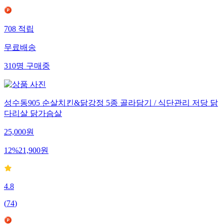
708
적립
무료배송
310
명
구매중
성수동905 순살치킨&닭강정 5종 골라담기 / 식단관리 저당 닭
다리살 닭가슴살
25,000
원
12
%
21,900
원
4.8
(
74
)