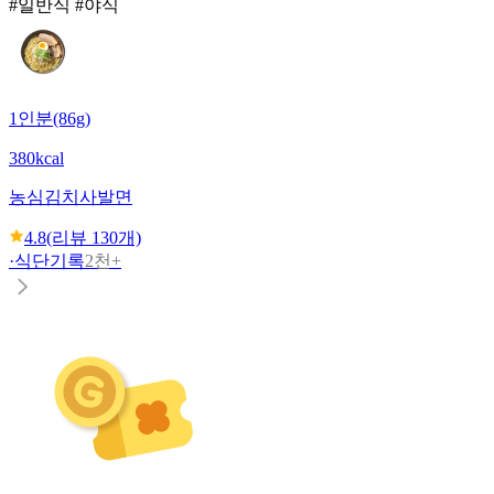
#일반식 #야식
1인분(86g)
380kcal
농심
김치사발면
4.8
(리뷰
130
개)
·
식단기록
2천+