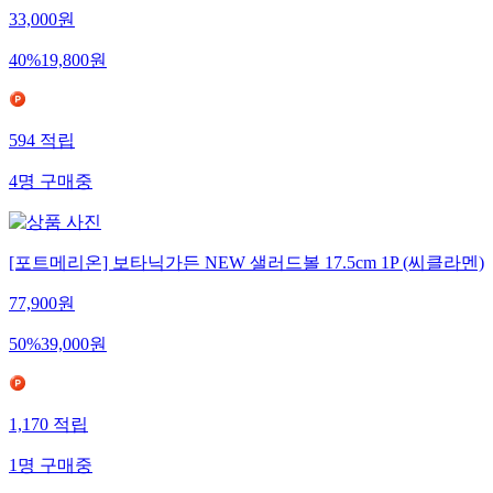
33,000
원
40
%
19,800
원
594
적립
4
명
구매중
[포트메리온] 보타닉가든 NEW 샐러드볼 17.5cm 1P (씨클라멘)
77,900
원
50
%
39,000
원
1,170
적립
1
명
구매중