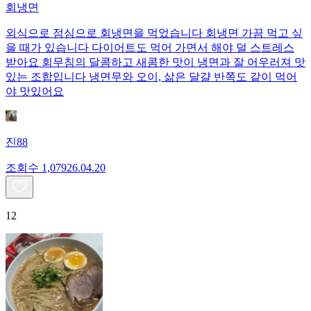
회냉면
외식으로 점심으로 회냉면을 먹었습니다 회냉면 가끔 먹고 싶
을 때가 있습니다 다이어트도 먹어 가면서 해야 덜 스트레스
받아요 회무침의 달콤하고 새콤한 맛이 냉면과 잘 어우러져 맛
있는 조합입니다 냉면무와 오이, 삶은 달걀 반쪽도 같이 먹어
야 맛있어요
진88
조회수
1,079
26.04.20
12