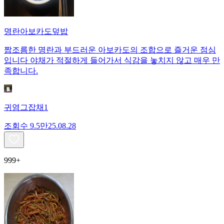
명란아보카도덮밥
짭조름한 명란과 부드러운 아보카도의 조합으로 즐거운 점심
입니다 야채가 적절하게 들어가서 식감을 놓치지 않고 매우 만
족합니다.
귀염그잡채1
조회수
9.5만
25.08.28
999+