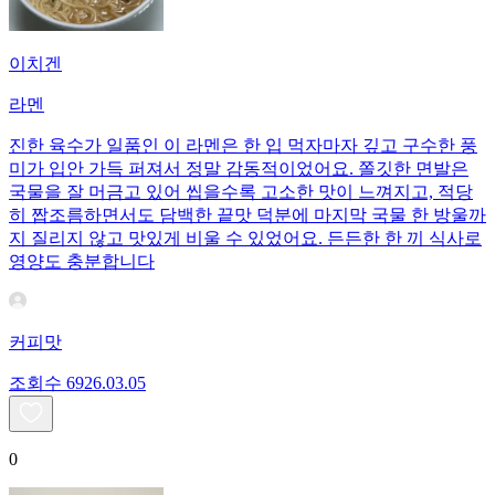
이치겐
라멘
진한 육수가 일품인 이 라멘은 한 입 먹자마자 깊고 구수한 풍
미가 입안 가득 퍼져서 정말 감동적이었어요. 쫄깃한 면발은
국물을 잘 머금고 있어 씹을수록 고소한 맛이 느껴지고, 적당
히 짭조름하면서도 담백한 끝맛 덕분에 마지막 국물 한 방울까
지 질리지 않고 맛있게 비울 수 있었어요. 든든한 한 끼 식사로
영양도 충분합니다
커피맛
조회수
69
26.03.05
0