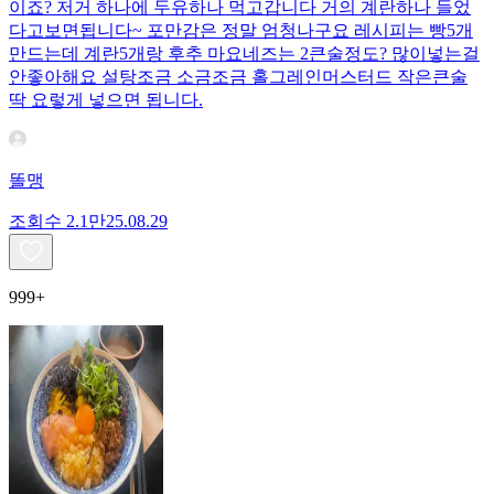
이죠? 저거 하나에 두유하나 먹고갑니다 거의 계란하나 들었
다고보면됩니다~ 포만감은 정말 엄청나구요 레시피는 빵5개
만드는데 계란5개랑 후추 마요네즈는 2큰술정도? 많이넣는걸
안좋아해요 설탕조금 소금조금 홀그레인머스터드 작은큰술
딱 요렇게 넣으면 됩니다.
똘맹
조회수
2.1만
25.08.29
999+