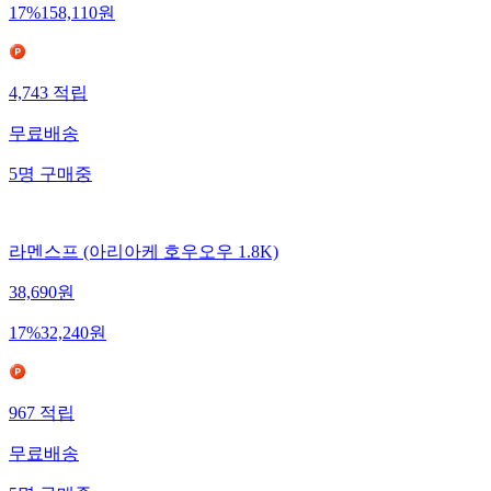
17
%
158,110
원
4,743
적립
무료배송
5
명
구매중
라멘스프 (아리아케 호우오우 1.8K)
38,690
원
17
%
32,240
원
967
적립
무료배송