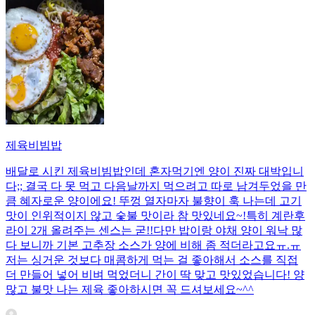
제육비빔밥
배달로 시킨 제육비빔밥인데 혼자먹기엔 양이 진짜 대박입니
다;; 결국 다 못 먹고 다음날까지 먹으려고 따로 남겨두었을 만
큼 혜자로운 양이에요! 뚜껑 열자마자 불향이 훅 나는데 고기
맛이 인위적이지 않고 숯불 맛이라 참 맛있네요~!특히 계란후
라이 2개 올려주는 센스는 굳!! ​다만 밥이랑 야채 양이 워낙 많
다 보니까 기본 고추장 소스가 양에 비해 좀 적더라고요ㅠ.ㅠ
저는 싱거운 것보다 매콤하게 먹는 걸 좋아해서 소스를 직접
더 만들어 넣어 비벼 먹었더니 간이 딱 맞고 맛있었습니다! 양
많고 불맛 나는 제육 좋아하시면 꼭 드셔보세요~^^