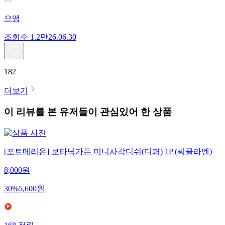
으앵
조회수
1.2만
26.06.30
182
더보기
이 리뷰를 본 유저들이 관심있어 한 상품
[포트메리온] 보타닉가든 미니사각디쉬(디퍼) 1P (씨클라멘)
8,000
원
30
%
5,600
원