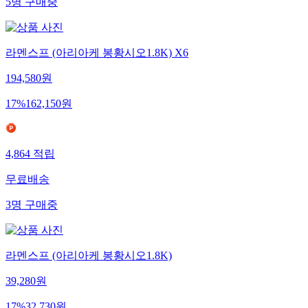
5
명
구매중
라멘스프 (아리아케 봉황시오1.8K) X6
194,580
원
17
%
162,150
원
4,864
적립
무료배송
3
명
구매중
라멘스프 (아리아케 봉황시오1.8K)
39,280
원