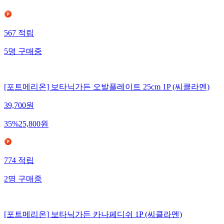
567
적립
5
명
구매중
[포트메리온] 보타닉가든 오발플레이트 25cm 1P (씨클라멘)
39,700
원
35
%
25,800
원
774
적립
2
명
구매중
[포트메리온] 보타닉가든 카나페디쉬 1P (씨클라멘)