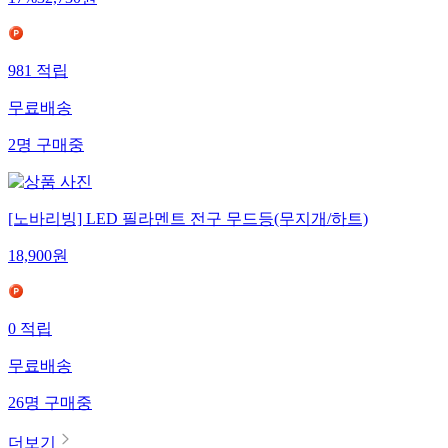
17
%
32,730
원
981
적립
무료배송
2
명
구매중
[노바리빙] LED 필라멘트 전구 무드등(무지개/하트)
18,900
원
0
적립
무료배송
26
명
구매중
더보기