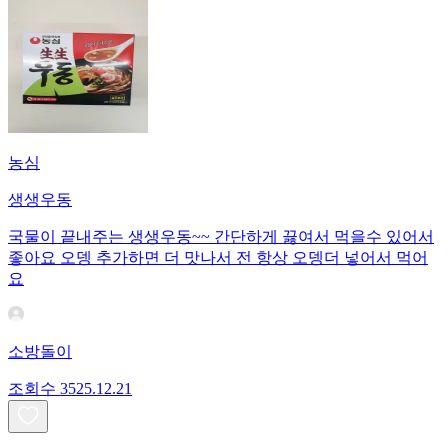
농심
생생우동
국물이 끝내주는 생생우동~~ 간단하게 끓여서 먹을수 있어서
좋아요 오뎅 추가하면 더 맛나서 전 항상 오뎅더 넣어서 먹어
요
소방돌이
조회수
35
25.12.21