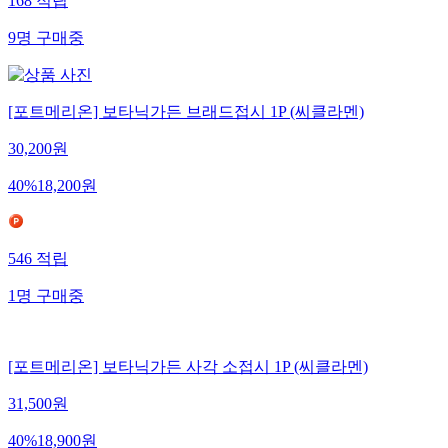
168
적립
9
명
구매중
[포트메리온] 보타닉가든 브래드접시 1P (씨클라멘)
30,200
원
40
%
18,200
원
546
적립
1
명
구매중
[포트메리온] 보타닉가든 사각 소접시 1P (씨클라멘)
31,500
원
40
%
18,900
원