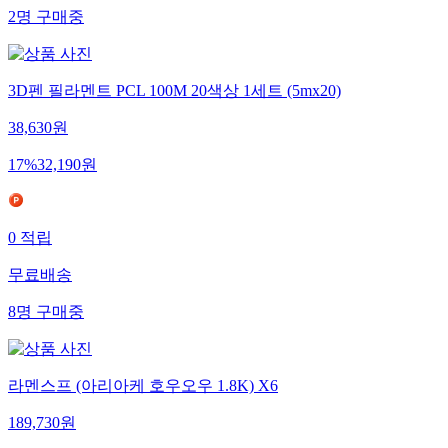
2
명
구매중
3D펜 필라멘트 PCL 100M 20색상 1세트 (5mx20)
38,630
원
17
%
32,190
원
0
적립
무료배송
8
명
구매중
라멘스프 (아리아케 호우오우 1.8K) X6
189,730
원