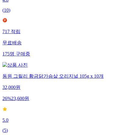
4.8
(
10
)
717
적립
무료배송
175
명
구매중
동원 그릴리 황금닭가슴살 오리지널 105g x 10개
32,000
원
26
%
23,600
원
5.0
(
5
)