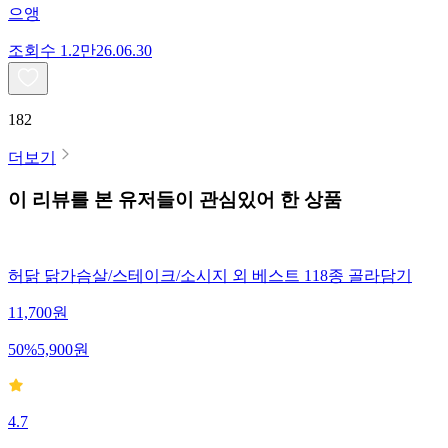
으앵
조회수
1.2만
26.06.30
182
더보기
이 리뷰를 본 유저들이 관심있어 한 상품
허닭 닭가슴살/스테이크/소시지 외 베스트 118종 골라담기
11,700
원
50
%
5,900
원
4.7