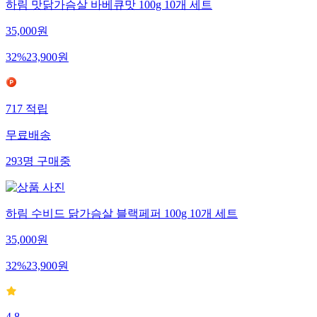
하림 맛닭가슴살 바베큐맛 100g 10개 세트
35,000
원
32
%
23,900
원
717
적립
무료배송
293
명
구매중
하림 수비드 닭가슴살 블랙페퍼 100g 10개 세트
35,000
원
32
%
23,900
원