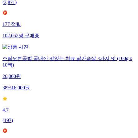
(
2,871
)
177
적립
102,052
명
구매중
스팀오븐공법 국내산 맛있는 치큐 닭가슴살 3가지 맛 (100g x
10팩)
26,000
원
38
%
16,000
원
4.7
(
197
)