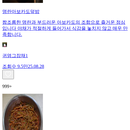
명란아보카도덮밥
짭조름한 명란과 부드러운 아보카도의 조합으로 즐거운 점심
입니다 야채가 적절하게 들어가서 식감을 놓치지 않고 매우 만
족합니다.
귀염그잡채1
조회수
9.5만
25.08.28
999+