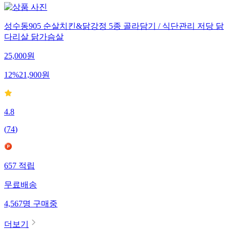
성수동905 순살치킨&닭강정 5종 골라담기 / 식단관리 저당 닭
다리살 닭가슴살
25,000
원
12
%
21,900
원
4.8
(
74
)
657
적립
무료배송
4,567
명
구매중
더보기