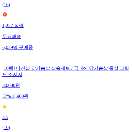
(
16
)
1,227
적립
무료배송
6,039
명
구매중
[10팩] 다신샵 닭가슴살 실속세트 / 국내산 닭가슴살 통살 그릴
드 소시지
30,000
원
37
%
18,900
원
4.5
(
10
)