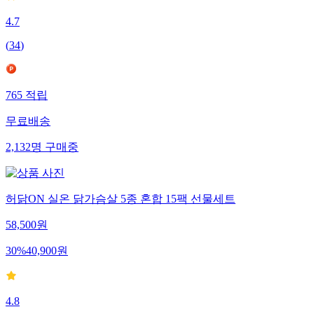
4.7
(
34
)
765
적립
무료배송
2,132
명
구매중
허닭ON 실온 닭가슴살 5종 혼합 15팩 선물세트
58,500
원
30
%
40,900
원
4.8