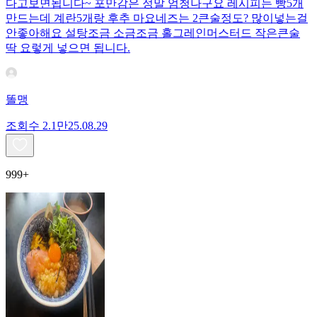
다고보면됩니다~ 포만감은 정말 엄청나구요 레시피는 빵5개
만드는데 계란5개랑 후추 마요네즈는 2큰술정도? 많이넣는걸
안좋아해요 설탕조금 소금조금 홀그레인머스터드 작은큰술
딱 요렇게 넣으면 됩니다.
똘맹
조회수
2.1만
25.08.29
999+