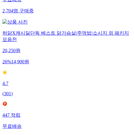
무료배송
2,704
명
구매중
허닭X캐시딜단독 베스트 닭가슴살/주먹밥/소시지 외 패키지
모음전
20,250
원
26
%
14,900
원
4.7
(
301
)
447
적립
무료배송