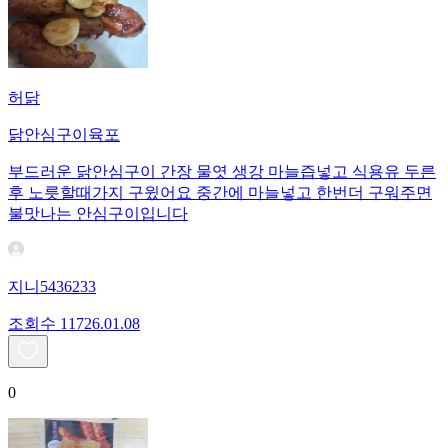
허닭
닭안심구이육포
부드러운 닭안심구이 간장 물엿 생강 마늘즙넣고 식용유 두른
후 노릇할때가지 구윘어요 중간에 마늘넣고 한번더 구워주면
불맛나는 안심구이입니다
지니5436233
조회수
117
26.01.08
0