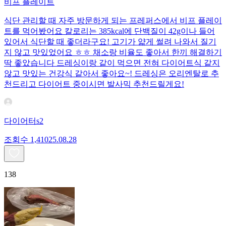
비프 플레이트
식단 관리할 때 자주 방문하게 되는 프레퍼스에서 비프 플레이
트를 먹어봤어요 칼로리는 385kcal에 단백질이 42g이나 들어
있어서 식단할 때 좋더라구요! 고기가 얇게 썰려 나와서 질기
지 않고 맛있었어요 ㅎㅎ 채소랑 비율도 좋아서 한끼 해결하기
딱 좋았습니다 드레싱이랑 같이 먹으면 전혀 다이어트식 같지
않고 맛있는 건강식 같아서 좋아요~! 드레싱은 오리엔탈로 추
천드리고 다이어트 중이시면 발사믹 추천드릴게요!
다이어터s2
조회수
1,410
25.08.28
138