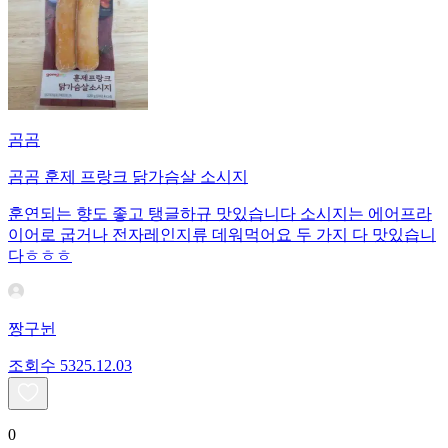
곰곰
곰곰 훈제 프랑크 닭가슴살 소시지
훈연되는 향도 좋고 탱글하규 맛있습니다 소시지는 에어프라
이어로 굽거나 전자레인지류 데워먹어요 두 가지 다 맛있습니
다ㅎㅎㅎ
짱구뉜
조회수
53
25.12.03
0