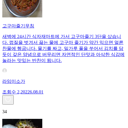
고구마줄기무침
새벽에 24시간 식자재마트에 가서 고구마줄기 3단을 샀습니
다. 껍질을 벗겨서 끓는 물에 고구마 줄기가 약간 익으면 얼른
찬물에 헹굽니다. 물기를 짜고, 밀가루 풀을 쑤어서 김치를 담
듯이 갖은 양념으로 버무리면 자연적인 단맛과 아삭한 식감에
놀라는 맛있는 반찬이 됩니다.
라임미소가
조회수
2,202
26.08.01
34