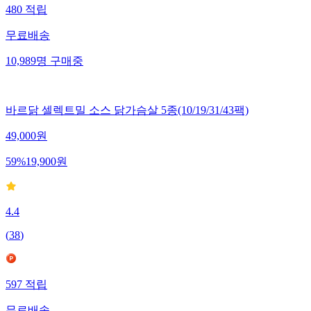
480
적립
무료배송
10,989
명
구매중
바르닭 셀렉트밀 소스 닭가슴살 5종(10/19/31/43팩)
49,000
원
59
%
19,900
원
4.4
(
38
)
597
적립