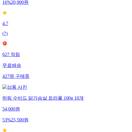
16
%
20,900
원
4.7
(
7
)
627
적립
무료배송
427
명
구매중
하림 수비드 닭가슴살 트러플 100g 10개
54,000
원
53
%
25,500
원