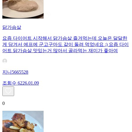
닭가슴살
요즘 다이어트 시작해서 닭가슴살 즐겨먹는데 오늘은 달달한
게 당겨서 에프에 군고구마도 같이 돌려 먹었네요 :) 요즘 다이
어트 닭가슴살 맛있는거 많아서 골라먹는 재미가 좋아여
지니5665528
조회수
62
26.01.09
0