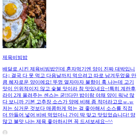
제육비빔밥
배달로 시킨 제육비빔밥인데 혼자먹기엔 양이 진짜 대박입니
다;; 결국 다 못 먹고 다음날까지 먹으려고 따로 남겨두었을 만
큼 혜자로운 양이에요! 뚜껑 열자마자 불향이 훅 나는데 고기
맛이 인위적이지 않고 숯불 맛이라 참 맛있네요~!특히 계란후
라이 2개 올려주는 센스는 굳!! ​다만 밥이랑 야채 양이 워낙 많
다 보니까 기본 고추장 소스가 양에 비해 좀 적더라고요ㅠ.ㅠ
저는 싱거운 것보다 매콤하게 먹는 걸 좋아해서 소스를 직접
더 만들어 넣어 비벼 먹었더니 간이 딱 맞고 맛있었습니다! 양
많고 불맛 나는 제육 좋아하시면 꼭 드셔보세요~^^