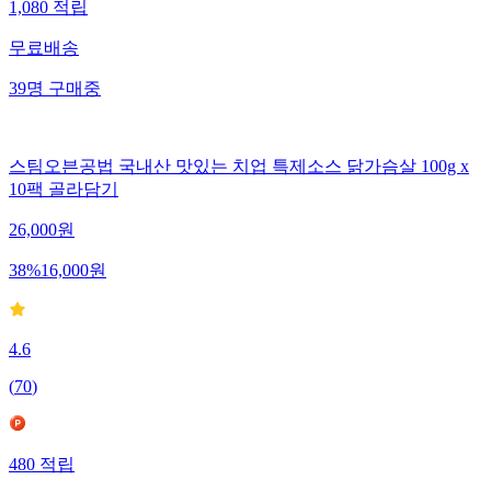
1,080
적립
무료배송
39
명
구매중
스팀오븐공법 국내산 맛있는 치업 특제소스 닭가슴살 100g x
10팩 골라담기
26,000
원
38
%
16,000
원
4.6
(
70
)
480
적립