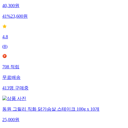
40,300
원
41
%
23,600
원
4.8
(
8
)
708
적립
무료배송
413
명
구매중
동원 그릴리 직화 닭가슴살 스테이크 100g x 10개
25,000
원