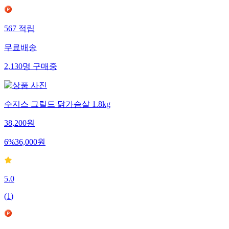
567
적립
무료배송
2,130
명
구매중
수지스 그릴드 닭가슴살 1.8kg
38,200
원
6
%
36,000
원
5.0
(
1
)