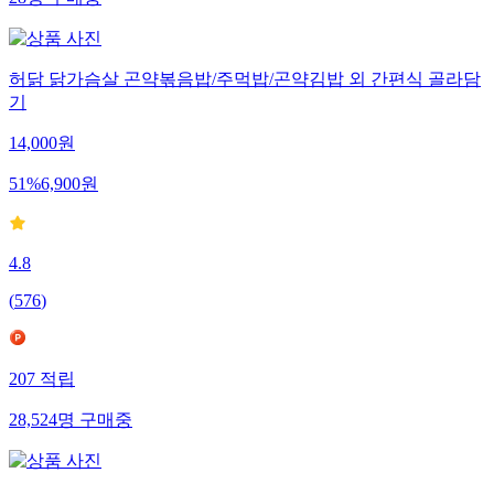
28
명
구매중
허닭 닭가슴살 곤약볶음밥/주먹밥/곤약김밥 외 간편식 골라담
기
14,000
원
51
%
6,900
원
4.8
(
576
)
207
적립
28,524
명
구매중