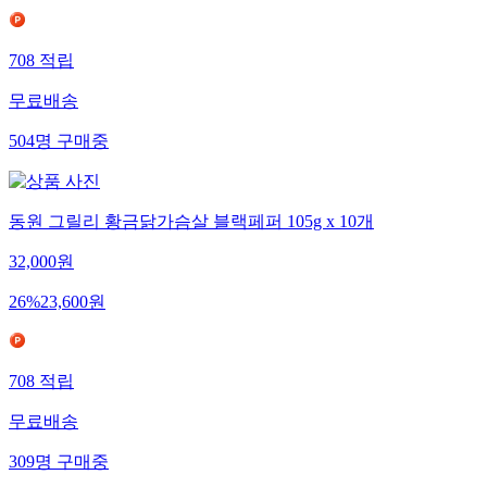
708
적립
무료배송
504
명
구매중
동원 그릴리 황금닭가슴살 블랙페퍼 105g x 10개
32,000
원
26
%
23,600
원
708
적립
무료배송
309
명
구매중