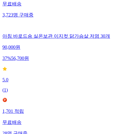
무료배송
3,723
명
구매중
아침 바로드숑 실온보관 이지컷 닭가슴살 저염 30개
90,000
원
37
%
56,700
원
5.0
(
1
)
1,701
적립
무료배송