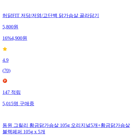
허닭FIT 저당/저염/고단백 닭가슴살 골라담기
5,800
원
16
%
4,900
원
4.9
(
70
)
147
적립
5,015
명
구매중
동원 그릴리 황금닭가슴살 105g 오리지널5개+황금닭가슴살
블랙페퍼 105g x 5개