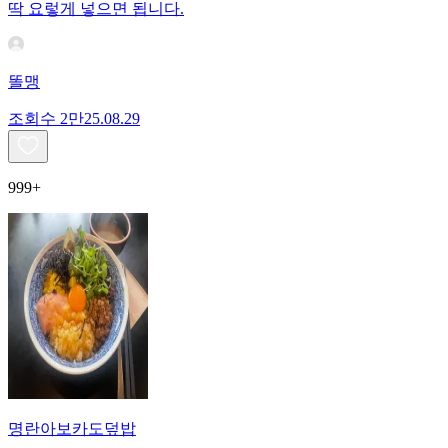
딱 요렇게 넣으면 됩니다.
똘맹
조회수
2만
25.08.29
999+
명란아보카도덮밥