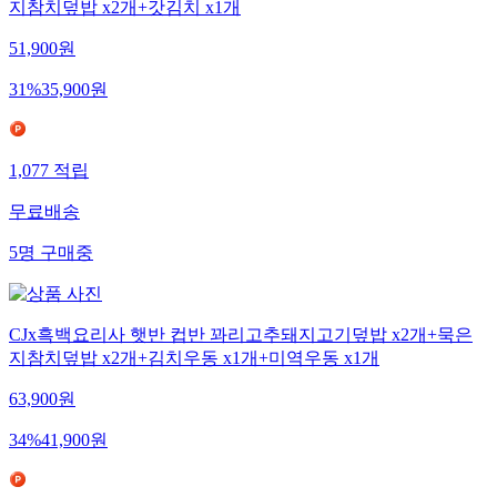
지참치덮밥 x2개+갓김치 x1개
51,900
원
31
%
35,900
원
1,077
적립
무료배송
5
명
구매중
CJx흑백요리사 햇반 컵반 꽈리고추돼지고기덮밥 x2개+묵은
지참치덮밥 x2개+김치우동 x1개+미역우동 x1개
63,900
원
34
%
41,900
원