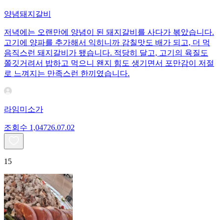
양념돼지갈비
저녁에는 오랜만에 양념이 된 돼지갈비를 사다가 볶았습니다.
고기에 양파를 추가해서 익히니까 감칠맛도 배가 되고, 더 먹
음직스런 돼지갈비가 됐습니다. 적당히 달고, 고기의 육질도
쫄깃거려서 밥하고 먹으니 왠지 힘도 생기면서 포만감이 저절
로 느껴지는 만족스런 한끼였습니다.
라임미소가
조회수
1,047
26.07.02
15