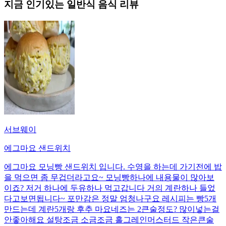
지금 인기있는
일반식
음식 리뷰
서브웨이
에그마요 샌드위치
에그마요 모닝빵 샌드위치 입니다. 수영을 하는데 가기전에 밥
을 먹으면 좀 무겁더라고요~ 모닝빵하나에 내용물이 많아보
이죠? 저거 하나에 두유하나 먹고갑니다 거의 계란하나 들었
다고보면됩니다~ 포만감은 정말 엄청나구요 레시피는 빵5개
만드는데 계란5개랑 후추 마요네즈는 2큰술정도? 많이넣는걸
안좋아해요 설탕조금 소금조금 홀그레인머스터드 작은큰술