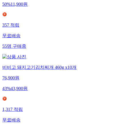
50
%
11,900
원
357
적립
무료배송
55
명
구매중
비비고 돼지고기김치찌개 460g x10개
76,900
원
43
%
43,900
원
1,317
적립
무료배송