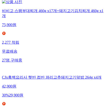
비비고 스팸부대찌개 460g x17개+돼지고기김치찌개 460g x1
개
75,900
원
2,277
적립
무료배송
27
명
구매중
CJx흑백요리사 햇반 컵반 꽈리고추돼지고기덮밥 264g x4개
42,900
원
30
%
29,900
원