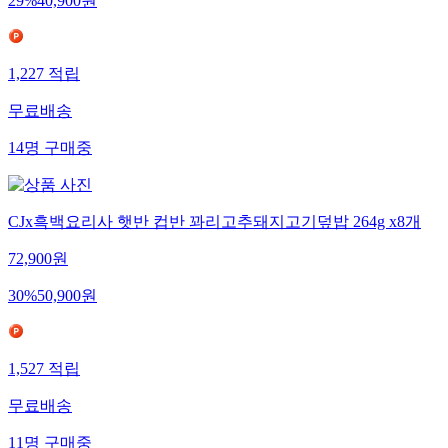
29
%
40,900
원
1,227
적립
무료배송
14
명
구매중
CJx흑백요리사 햇반 컵반 꽈리고추돼지고기덮밥 264g x8개
72,900
원
30
%
50,900
원
1,527
적립
무료배송
11
명
구매중