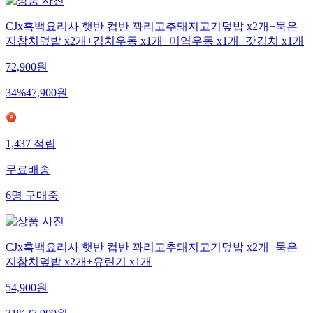
CJx흑백요리사 햇반 컵반 꽈리고추돼지고기덮밥 x2개+묵은
지참치덮밥 x2개+김치우동 x1개+미역우동 x1개+갓김치 x1개
72,900
원
34
%
47,900
원
1,437
적립
무료배송
6
명
구매중
CJx흑백요리사 햇반 컵반 꽈리고추돼지고기덮밥 x2개+묵은
지참치덮밥 x2개+유린기 x1개
54,900
원