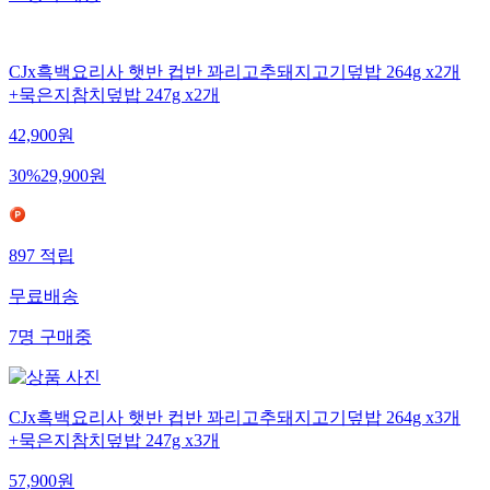
CJx흑백요리사 햇반 컵반 꽈리고추돼지고기덮밥 264g x2개
+묵은지참치덮밥 247g x2개
42,900
원
30
%
29,900
원
897
적립
무료배송
7
명
구매중
CJx흑백요리사 햇반 컵반 꽈리고추돼지고기덮밥 264g x3개
+묵은지참치덮밥 247g x3개
57,900
원