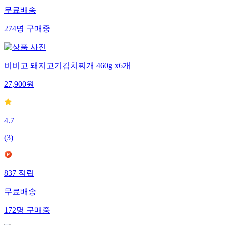
무료배송
274
명
구매중
비비고 돼지고기김치찌개 460g x6개
27,900
원
4.7
(
3
)
837
적립
무료배송
172
명
구매중