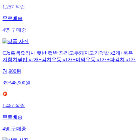
1,257
적립
무료배송
4
명
구매중
CJx흑백요리사 햇반 컵반 꽈리고추돼지고기덮밥 x2개+묵은
지참치덮밥 x2개+김치우동 x1개+미역우동 x1개+파김치 x1개
74,900
원
35
%
48,900
원
1,467
적립
무료배송
4
명
구매중