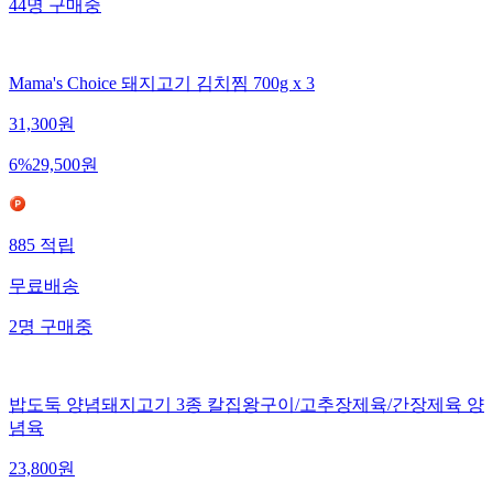
44
명
구매중
Mama's Choice 돼지고기 김치찜 700g x 3
31,300
원
6
%
29,500
원
885
적립
무료배송
2
명
구매중
밥도둑 양념돼지고기 3종 칼집왕구이/고추장제육/간장제육 양
념육
23,800
원