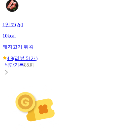
1인분(2g)
10kcal
돼지고기 튀김
4.9
(리뷰
51
개)
·
식단기록
85회