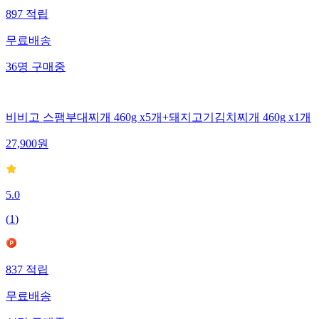
897
적립
무료배송
36
명
구매중
비비고 스팸부대찌개 460g x5개+돼지고기김치찌개 460g x1개
27,900
원
5.0
(
1
)
837
적립
무료배송