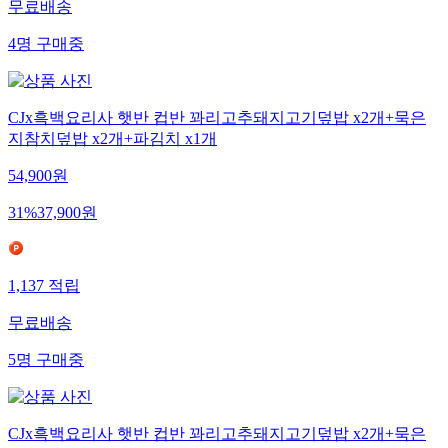
무료배송
4
명
구매중
CJx흑백요리사 햇반 컵반 꽈리고추돼지고기덮밥 x2개+묵은
지참치덮밥 x2개+파김치 x1개
54,900
원
31
%
37,900
원
1,137
적립
무료배송
5
명
구매중
CJx흑백요리사 햇반 컵반 꽈리고추돼지고기덮밥 x2개+묵은