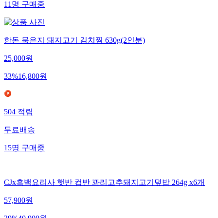
11
명
구매중
한돈 묵은지 돼지고기 김치찜 630g(2인분)
25,000
원
33
%
16,800
원
504
적립
무료배송
15
명
구매중
CJx흑백요리사 햇반 컵반 꽈리고추돼지고기덮밥 264g x6개
57,900
원