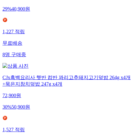
29
%
40,900
원
1,227
적립
무료배송
8
명
구매중
CJx흑백요리사 햇반 컵반 꽈리고추돼지고기덮밥 264g x4개
+묵은지참치덮밥 247g x4개
72,900
원
30
%
50,900
원
1,527
적립