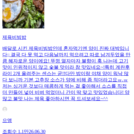
제육비빔밥
배달로 시킨 제육비빔밥인데 혼자먹기엔 양이 진짜 대박입니
다;; 결국 다 못 먹고 다음날까지 먹으려고 따로 남겨두었을 만
큼 혜자로운 양이에요! 뚜껑 열자마자 불향이 훅 나는데 고기
맛이 인위적이지 않고 숯불 맛이라 참 맛있네요~!특히 계란후
라이 2개 올려주는 센스는 굳!! ​다만 밥이랑 야채 양이 워낙 많
다 보니까 기본 고추장 소스가 양에 비해 좀 적더라고요ㅠ.ㅠ
저는 싱거운 것보다 매콤하게 먹는 걸 좋아해서 소스를 직접
더 만들어 넣어 비벼 먹었더니 간이 딱 맞고 맛있었습니다! 양
많고 불맛 나는 제육 좋아하시면 꼭 드셔보세요~^^
으앵
조회수
1.1만
26.06.30