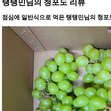
탱탱민님의 청포도 리뷰
점심에 일반식으로 먹은 탱탱민님의 청포