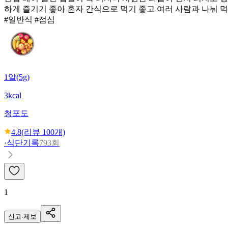
하게 즐기기 좋아 혼자 간식으로 먹기 좋고 여러 사람과 나눠 
#일반식 #점심
1알(5g)
3kcal
청포도
4.8
(리뷰
100
개)
·
식단기록
793회
1
신고·제보