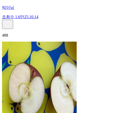
빅이닝
조회수
1.6만
25.10.14
488