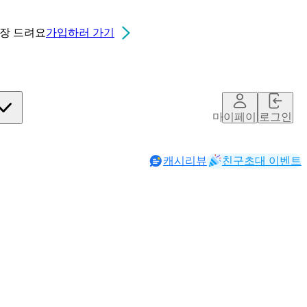
0장
드려요
가입하러 가기
마이페이지
로그인
캐시리뷰
친구초대 이벤트