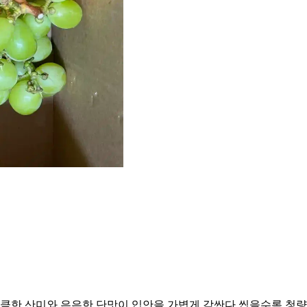
상큼한 산미와 은은한 단맛이 입안을 가볍게 감싼다 씹을수록 청