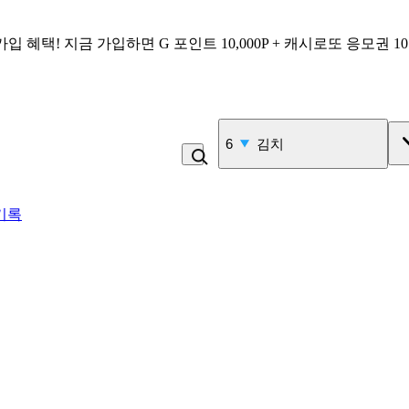
가입 혜택!
지금 가입하면
G 포인트 10,000P + 캐시로또 응모권 1
7
삼겹살
기록