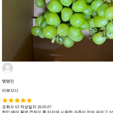
탱탱민
리뷰3212
조회수 63
작성일자 26.05.07
한입 베어 물면 껍질이 톡 터지며 시원한 과즙이 먼저 퍼지고 