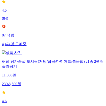
4.6
(
84
)
87
적립
4,474
명
구매중
허닭 닭가슴살 도시락(저당/잡곡/다이어트/볶음밥) 21종 2팩씩
골라담기
11,000
원
23
%
8,500
원
4.6