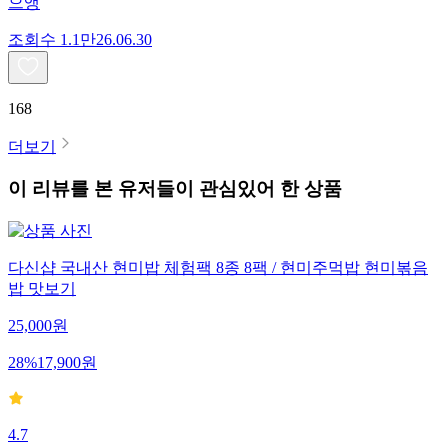
으앵
조회수
1.1만
26.06.30
168
더보기
이 리뷰를 본 유저들이 관심있어 한 상품
다신샵 국내산 현미밥 체험팩 8종 8팩 / 현미주먹밥 현미볶음
밥 맛보기
25,000
원
28
%
17,900
원
4.7