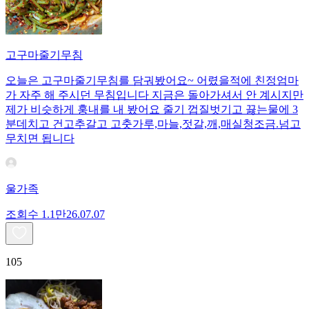
고구마줄기무침
오늘은 고구마줄기무침를 담궈봤어요~ 어렸을적에 친정엄마
가 자주 해 주시던 무침입니다 지금은 돌아가셔서 안 계시지만
제가 비슷하게 훙내를 내 봤어요 줄기 껍질벗기고 끓는물에 3
분데치고 건고추갈고 고춧가루,마늘,젓갈,깨,매실청조금.넘고
무치면 됩니다
울가족
조회수
1.1만
26.07.07
105