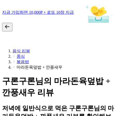
지금 가입하면 10,000P + 로또 10장 지급
음식 리뷰
중식
볶음밥
마라돈육덮밥 + 깐풍새우
구론구론님의 마라돈육덮밥 +
깐풍새우 리뷰
저녁에 일반식으로 먹은 구론구론님의 마