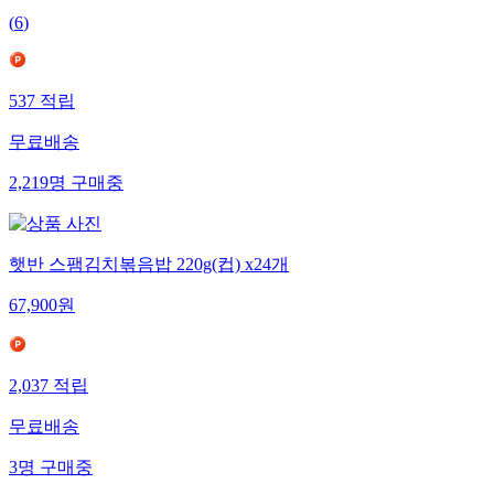
(
6
)
537
적립
무료배송
2,219
명
구매중
햇반 스팸김치볶음밥 220g(컵) x24개
67,900
원
2,037
적립
무료배송
3
명
구매중