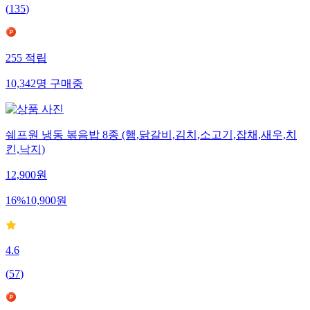
(
135
)
255
적립
10,342
명
구매중
쉐프원 냉동 볶음밥 8종 (햄,닭갈비,김치,소고기,잡채,새우,치
킨,낙지)
12,900
원
16
%
10,900
원
4.6
(
57
)