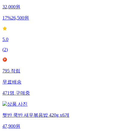
32,000
원
17
%
26,500
원
5.0
(
2
)
795
적립
무료배송
471
명
구매중
햇반 쿡반 새우볶음밥 420g x6개
47,900
원