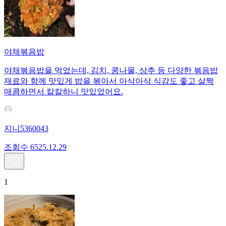
야채볶음밥
야채볶음밥을 먹었는데, 김치, 콩나물, 상추 등 다양한 볶음밥
재료와 함께 맛있게 밥을 볶아서 아삭아삭 식감도 좋고 살짝
매콤하면서 칼칼하니 맛있었어요.
지니5360043
조회수
65
25.12.29
1