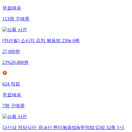
무료배송
113
명
구매중
[쟌슨빌] 소시지 김치 볶음밥 250g 6팩
27,000
원
23
%
20,800
원
624
적립
무료배송
7
명
구매중
다신샵 저당식단 국내산 현미볶음밥&주먹밥/김밥 32종 5+5