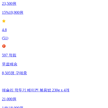
23,500
원
15
%
19,900
원
4.8
(
51
)
597
적립
무료배송
8,505
명
구매중
애슐리 깍두기 베이컨 볶음밥 230g x 4개
21,000
원