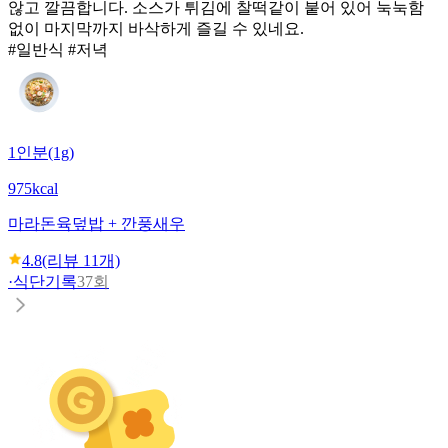
않고 깔끔합니다. 소스가 튀김에 찰떡같이 붙어 있어 눅눅함
없이 마지막까지 바삭하게 즐길 수 있네요.
#일반식 #저녁
1인분(1g)
975kcal
마라돈육덮밥 + 깐풍새우
4.8
(리뷰
11
개)
·
식단기록
37회