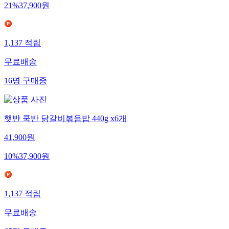
21
%
37,900
원
1,137
적립
무료배송
16
명
구매중
햇반 쿡반 닭갈비볶음밥 440g x6개
41,900
원
10
%
37,900
원
1,137
적립
무료배송