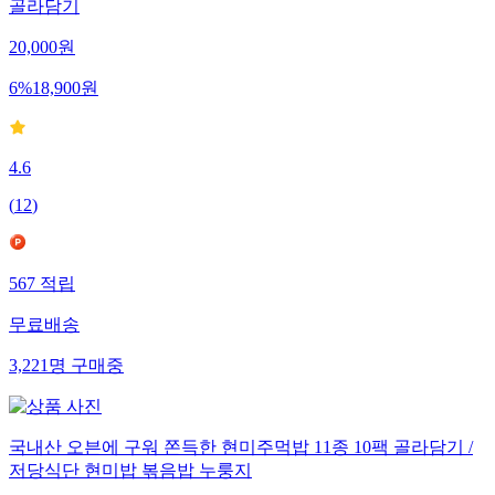
골라담기
20,000
원
6
%
18,900
원
4.6
(
12
)
567
적립
무료배송
3,221
명
구매중
국내산 오븐에 구워 쫀득한 현미주먹밥 11종 10팩 골라담기 /
저당식단 현미밥 볶음밥 누룽지