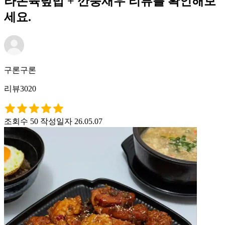
라돈육덮밥 + 깐풍새우 리뷰를 확인해보
세요.
구론구론
리뷰3020
조회수 50
작성일자 26.05.07