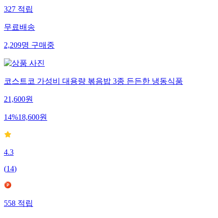
327
적립
무료배송
2,209
명
구매중
코스트코 가성비 대용량 볶음밥 3종 든든한 냉동식품
21,600
원
14
%
18,600
원
4.3
(
14
)
558
적립