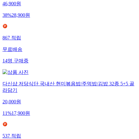
46,900
원
38
%
28,900
원
867
적립
무료배송
14
명
구매중
다신샵 저당식단 국내산 현미볶음밥/주먹밥/김밥 32종 5+5 골
라담기
20,000
원
11
%
17,900
원
537
적립