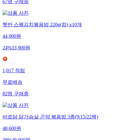
67
명
구매중
햇반 스팸김치볶음밥 220g(컵) x10개
44,900
원
24
%
33,900
원
1,017
적립
무료배송
82
명
구매중
바르닭 닭가슴살 곤약 볶음밥 3종(9/15/22팩)
48,600
원