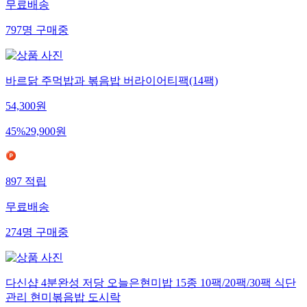
무료배송
797
명
구매중
바르닭 주먹밥과 볶음밥 버라이어티팩(14팩)
54,300
원
45
%
29,900
원
897
적립
무료배송
274
명
구매중
다신샵 4분완성 저당 오늘은현미밥 15종 10팩/20팩/30팩 식단
관리 현미볶음밥 도시락