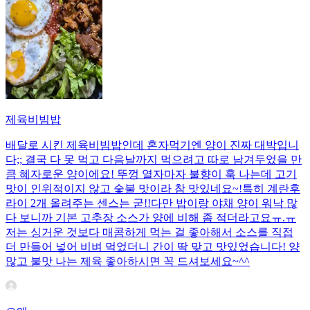
제육비빔밥
배달로 시킨 제육비빔밥인데 혼자먹기엔 양이 진짜 대박입니
다;; 결국 다 못 먹고 다음날까지 먹으려고 따로 남겨두었을 만
큼 혜자로운 양이에요! 뚜껑 열자마자 불향이 훅 나는데 고기
맛이 인위적이지 않고 숯불 맛이라 참 맛있네요~!특히 계란후
라이 2개 올려주는 센스는 굳!! ​다만 밥이랑 야채 양이 워낙 많
다 보니까 기본 고추장 소스가 양에 비해 좀 적더라고요ㅠ.ㅠ
저는 싱거운 것보다 매콤하게 먹는 걸 좋아해서 소스를 직접
더 만들어 넣어 비벼 먹었더니 간이 딱 맞고 맛있었습니다! 양
많고 불맛 나는 제육 좋아하시면 꼭 드셔보세요~^^