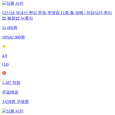
다신샵 국내산 현미 쫀득 주먹밥 11종 총 30팩 / 저당식단 현미
밥 볶음밥 누룽지
51,000
원
16
%
42,900
원
4.9
(
14
)
1,287
적립
무료배송
3,658
명
구매중