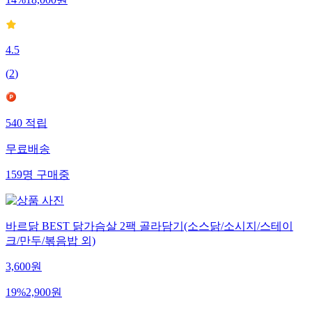
14
%
18,000
원
4.5
(
2
)
540
적립
무료배송
159
명
구매중
바르닭 BEST 닭가슴살 2팩 골라담기(소스닭/소시지/스테이
크/만두/볶음밥 외)
3,600
원
19
%
2,900
원