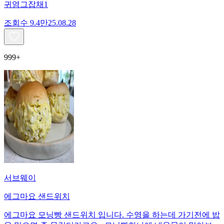
귀염그잡채1
조회수
9.4만
25.08.28
999+
서브웨이
에그마요 샌드위치
에그마요 모닝빵 샌드위치 입니다. 수영을 하는데 가기전에 밥