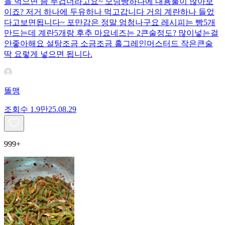
을 먹으면 좀 무겁더라고요~ 모닝빵하나에 내용물이 많아보
이죠? 저거 하나에 두유하나 먹고갑니다 거의 계란하나 들었
다고보면됩니다~ 포만감은 정말 엄청나구요 레시피는 빵5개
만드는데 계란5개랑 후추 마요네즈는 2큰술정도? 많이넣는걸
안좋아해요 설탕조금 소금조금 홀그레인머스터드 작은큰술
딱 요렇게 넣으면 됩니다.
똘맹
조회수
1.9만
25.08.29
999+