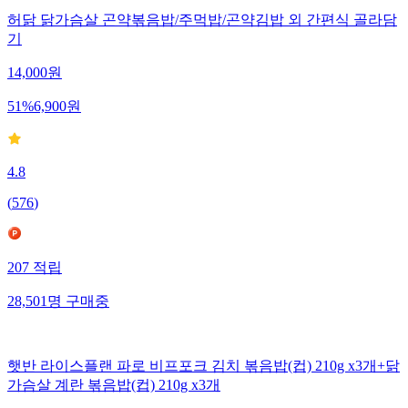
허닭 닭가슴살 곤약볶음밥/주먹밥/곤약김밥 외 간편식 골라담
기
14,000
원
51
%
6,900
원
4.8
(
576
)
207
적립
28,501
명
구매중
햇반 라이스플랜 파로 비프포크 김치 볶음밥(컵) 210g x3개+닭
가슴살 계란 볶음밥(컵) 210g x3개