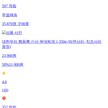
597
적립
무료배송
35,876
명
구매중
대한우리 햄듬뿍 신사 부대찌개 1,350g (라면사리, 치즈사리
증정)
23,900
원
50
%
11,900
원
4.6
(
10
)
357
적립