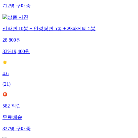
712
명
구매중
신라면 10봉 + 안성탕면 5봉 + 짜파게티 5봉
28,800
원
33
%
19,400
원
4.6
(
21
)
582
적립
무료배송
827
명
구매중