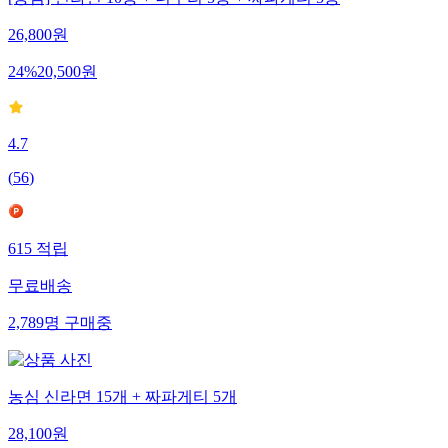
[농심] 신라면 10봉 + 너구리 5봉 + 짜파게티 5봉
26,800
원
24
%
20,500
원
4.7
(
56
)
615
적립
무료배송
2,789
명
구매중
농심 신라면 15개 + 짜파게티 5개
28,100
원