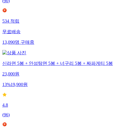
(
90
)
534
적립
무료배송
13,090
명
구매중
신라면 5봉 + 안성탕면 5봉 + 너구리 5봉 + 짜파게티 5봉
23,000
원
13
%
19,900
원
4.8
(
96
)