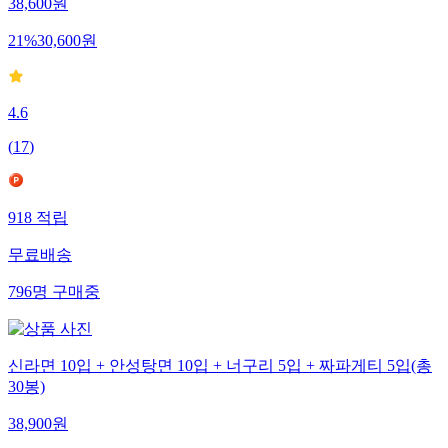
38,600
원
21
%
30,600
원
4.6
(
17
)
918
적립
무료배송
796
명
구매중
신라면 10입 + 안성탕면 10입 + 너구리 5입 + 짜파게티 5입(총
30봉)
38,900
원