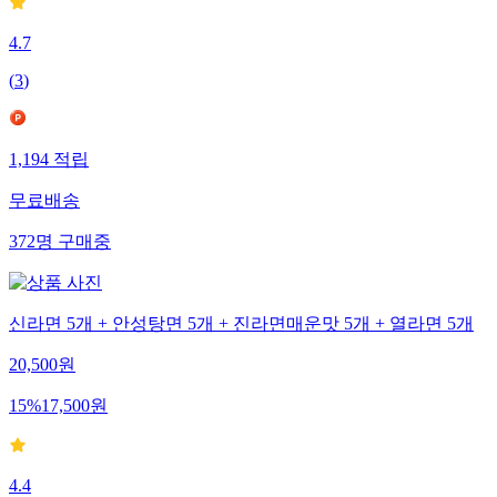
4.7
(
3
)
1,194
적립
무료배송
372
명
구매중
신라면 5개 + 안성탕면 5개 + 진라면매운맛 5개 + 열라면 5개
20,500
원
15
%
17,500
원
4.4