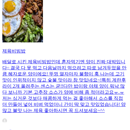
제육비빔밥
배달로 시킨 제육비빔밥인데 혼자먹기엔 양이 진짜 대박입니
다;; 결국 다 못 먹고 다음날까지 먹으려고 따로 남겨두었을 만
큼 혜자로운 양이에요! 뚜껑 열자마자 불향이 훅 나는데 고기
맛이 인위적이지 않고 숯불 맛이라 참 맛있네요~!특히 계란후
라이 2개 올려주는 센스는 굳!! ​다만 밥이랑 야채 양이 워낙 많
다 보니까 기본 고추장 소스가 양에 비해 좀 적더라고요ㅠ.ㅠ
저는 싱거운 것보다 매콤하게 먹는 걸 좋아해서 소스를 직접
더 만들어 넣어 비벼 먹었더니 간이 딱 맞고 맛있었습니다! 양
많고 불맛 나는 제육 좋아하시면 꼭 드셔보세요~^^