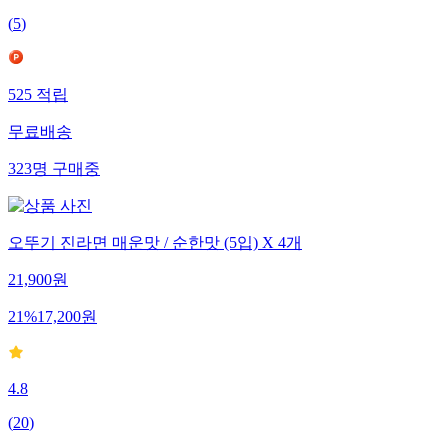
(
5
)
525
적립
무료배송
323
명
구매중
오뚜기 진라면 매운맛 / 순한맛 (5입) X 4개
21,900
원
21
%
17,200
원
4.8
(
20
)