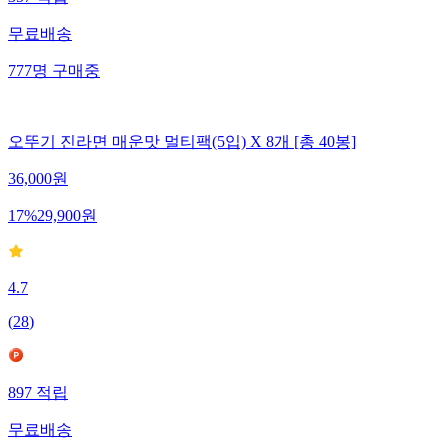
무료배송
777
명
구매중
오뚜기 진라면 매운맛 멀티팩(5입) X 8개 [총 40봉]
36,000
원
17
%
29,900
원
4.7
(
28
)
897
적립
무료배송