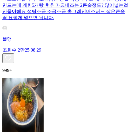
만드는데 계란5개랑 후추 마요네즈는 2큰술정도? 많이넣는걸
안좋아해요 설탕조금 소금조금 홀그레인머스터드 작은큰술
딱 요렇게 넣으면 됩니다.
똘맹
조회수
2만
25.08.29
999+