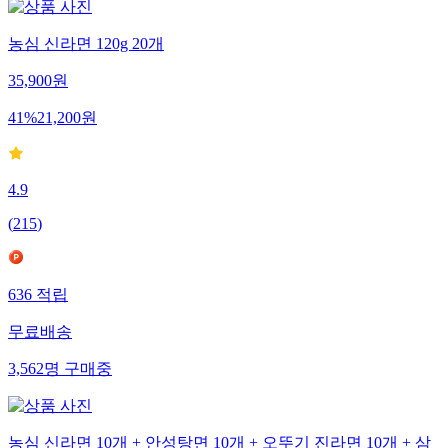
농심 신라면 120g 20개
35,900
원
41
%
21,200
원
4.9
(
215
)
636
적립
무료배송
3,562
명
구매중
농심 신라면 10개 + 안성탕면 10개 + 오뚜기 진라면 10개 + 삼