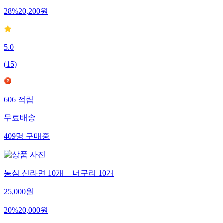
28
%
20,200
원
5.0
(
15
)
606
적립
무료배송
409
명
구매중
농심 신라면 10개 + 너구리 10개
25,000
원
20
%
20,000
원