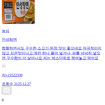
농심
안성탕면
짭짤하면서도 구수한 소고기·된장 맛이 좋으네요 자극적이지
않고 깊은맛이나고 계란 하나 풀어 넣거나, 파를 넉넉히 넣으
면 구수함이 더 살아나요 저는 박스단위로 쟁여놓고 먹어요
지니5522339
조회수
31
25.12.27
0