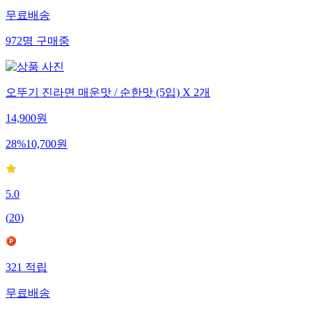
무료배송
972
명
구매중
오뚜기 진라면 매운맛 / 순한맛 (5입) X 2개
14,900
원
28
%
10,700
원
5.0
(
20
)
321
적립
무료배송