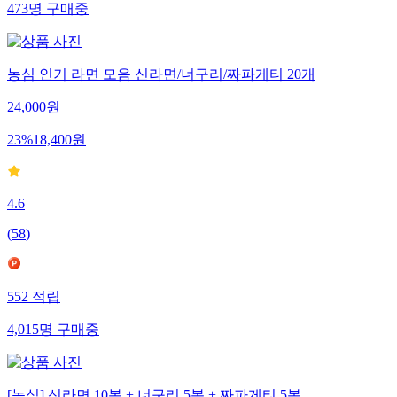
473
명
구매중
농심 인기 라면 모음 신라면/너구리/짜파게티 20개
24,000
원
23
%
18,400
원
4.6
(
58
)
552
적립
4,015
명
구매중