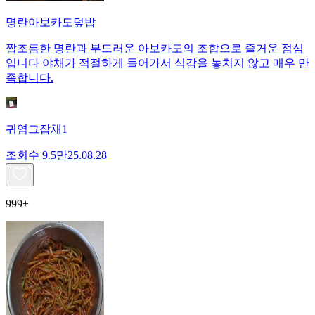
명란아보카도덮밥
짭조름한 명란과 부드러운 아보카도의 조합으로 즐거운 점심
입니다 야채가 적절하게 들어가서 식감을 놓치지 않고 매우 만
족합니다.
귀염그잡채1
조회수
9.5만
25.08.28
999+