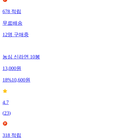
678
적립
무료배송
12
명
구매중
농심 신라면 10봉
13,000
원
18
%
10,600
원
4.7
(
23
)
318
적립