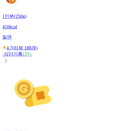
1인분(250g)
410kcal
밀면
4.7
(리뷰
188
개)
·
식단기록
1만+