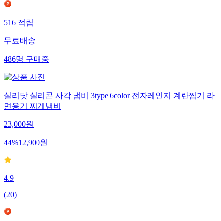
516
적립
무료배송
486
명
구매중
실리닷 실리콘 사각 냄비 3type 6color 전자레인지 계란찜기 라
면용기 찌게냄비
23,000
원
44
%
12,900
원
4.9
(
20
)