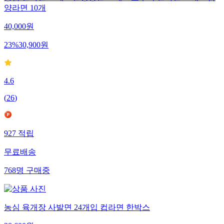
양라면 10개
40,000
원
23
%
30,900
원
4.6
(
26
)
927
적립
무료배송
768
명
구매중
농심 육개장 사발면 24개입 컵라면 한박스