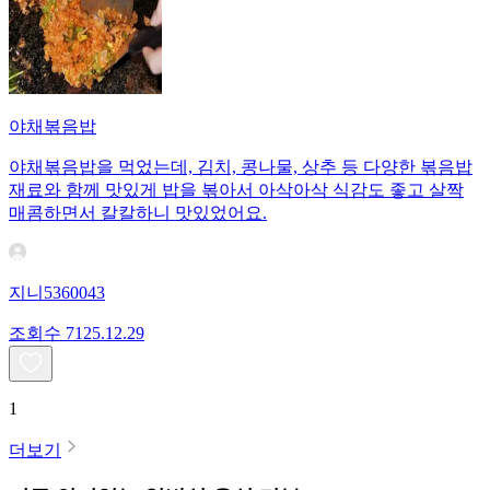
야채볶음밥
야채볶음밥을 먹었는데, 김치, 콩나물, 상추 등 다양한 볶음밥
재료와 함께 맛있게 밥을 볶아서 아삭아삭 식감도 좋고 살짝
매콤하면서 칼칼하니 맛있었어요.
지니5360043
조회수
71
25.12.29
1
더보기