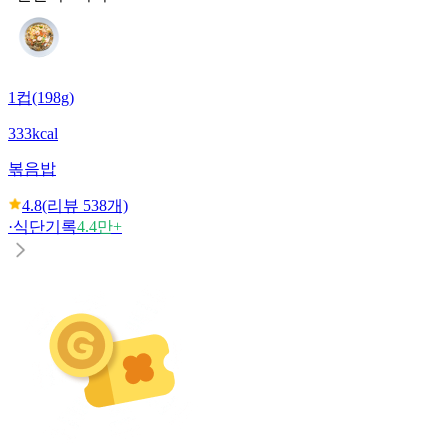
1컵(198g)
333kcal
볶음밥
4.8
(리뷰
538
개)
·
식단기록
4.4만+