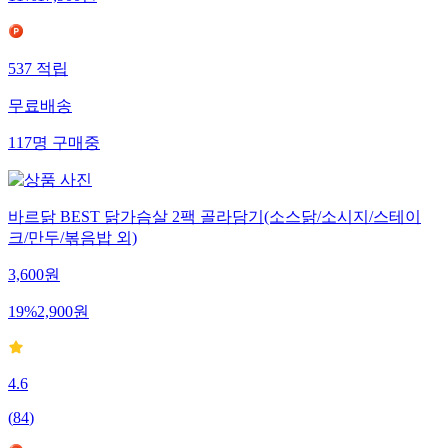
537
적립
무료배송
117
명
구매중
바르닭 BEST 닭가슴살 2팩 골라담기(소스닭/소시지/스테이
크/만두/볶음밥 외)
3,600
원
19
%
2,900
원
4.6
(
84
)