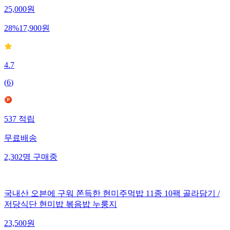
25,000
원
28
%
17,900
원
4.7
(
6
)
537
적립
무료배송
2,302
명
구매중
국내산 오븐에 구워 쫀득한 현미주먹밥 11종 10팩 골라담기 /
저당식단 현미밥 볶음밥 누룽지
23,500
원