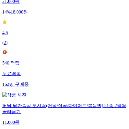
21,000
원
14
%
18,000
원
4.5
(
2
)
540
적립
무료배송
162
명
구매중
허닭 닭가슴살 도시락(저당/잡곡/다이어트/볶음밥) 21종 2팩씩
골라담기
11,000
원