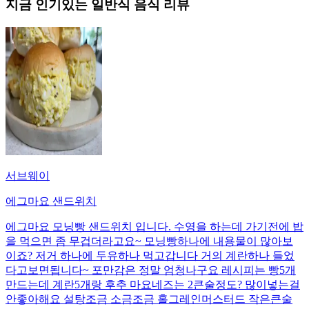
지금 인기있는
일반식
음식 리뷰
서브웨이
에그마요 샌드위치
에그마요 모닝빵 샌드위치 입니다. 수영을 하는데 가기전에 밥
을 먹으면 좀 무겁더라고요~ 모닝빵하나에 내용물이 많아보
이죠? 저거 하나에 두유하나 먹고갑니다 거의 계란하나 들었
다고보면됩니다~ 포만감은 정말 엄청나구요 레시피는 빵5개
만드는데 계란5개랑 후추 마요네즈는 2큰술정도? 많이넣는걸
안좋아해요 설탕조금 소금조금 홀그레인머스터드 작은큰술