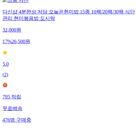
다신샵 4분완성 저당 오늘은현미밥 15종 10팩/20팩/30팩 식단
관리 현미볶음밥 도시락
32,000
원
17
%
26,500
원
5.0
(
2
)
795
적립
무료배송
476
명
구매중