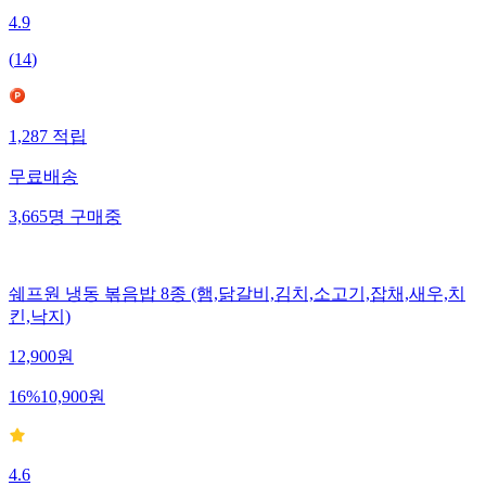
4.9
(
14
)
1,287
적립
무료배송
3,665
명
구매중
쉐프원 냉동 볶음밥 8종 (햄,닭갈비,김치,소고기,잡채,새우,치
킨,낙지)
12,900
원
16
%
10,900
원
4.6