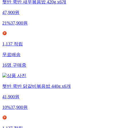
햇반 쿡반 새우볶음밥 420g x6개
47,900
원
21
%
37,900
원
1,137
적립
무료배송
16
명
구매중
햇반 쿡반 닭갈비볶음밥 440g x6개
41,900
원
10
%
37,900
원