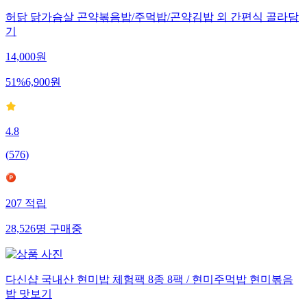
허닭 닭가슴살 곤약볶음밥/주먹밥/곤약김밥 외 간편식 골라담
기
14,000
원
51
%
6,900
원
4.8
(
576
)
207
적립
28,526
명
구매중
다신샵 국내산 현미밥 체험팩 8종 8팩 / 현미주먹밥 현미볶음
밥 맛보기