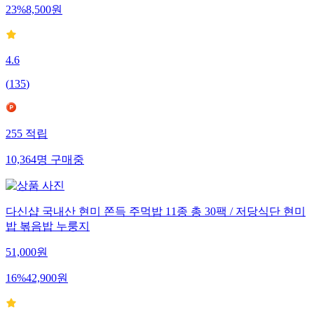
23
%
8,500
원
4.6
(
135
)
255
적립
10,364
명
구매중
다신샵 국내산 현미 쫀득 주먹밥 11종 총 30팩 / 저당식단 현미
밥 볶음밥 누룽지
51,000
원
16
%
42,900
원