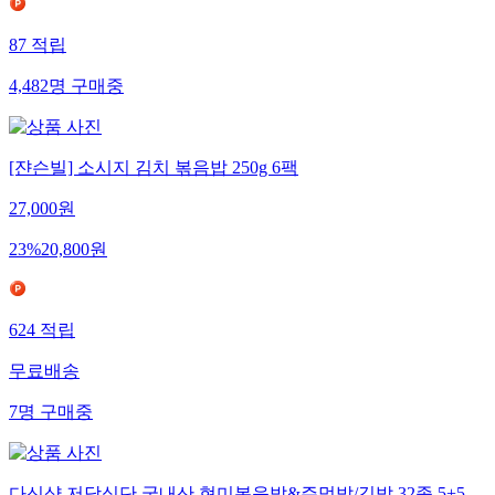
87
적립
4,482
명
구매중
[쟌슨빌] 소시지 김치 볶음밥 250g 6팩
27,000
원
23
%
20,800
원
624
적립
무료배송
7
명
구매중