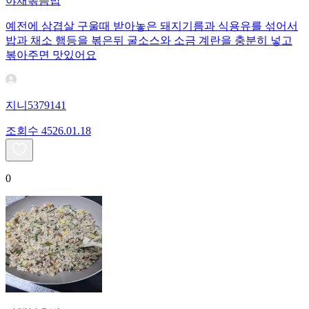
야채볶음밥
예전에 삼겹살 구울때 받아놓은 돼지기름과 식용유를 섞어서
밥과 채소 햄등을 볶은뒤 굴소스와 소금 계란을 충분히 넣고
볶아주면 맛있어요
지니5379141
조회수
45
26.01.18
0