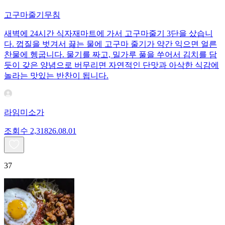
고구마줄기무침
새벽에 24시간 식자재마트에 가서 고구마줄기 3단을 샀습니
다. 껍질을 벗겨서 끓는 물에 고구마 줄기가 약간 익으면 얼른
찬물에 헹굽니다. 물기를 짜고, 밀가루 풀을 쑤어서 김치를 담
듯이 갖은 양념으로 버무리면 자연적인 단맛과 아삭한 식감에
놀라는 맛있는 반찬이 됩니다.
라임미소가
조회수
2,318
26.08.01
37