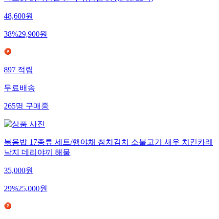
바르닭 닭가슴살 곤약 볶음밥 3종(9/15/22팩)
48,600
원
38
%
29,900
원
897
적립
무료배송
265
명
구매중
볶음밥 17종류 세트/햄야채 참치김치 소불고기 새우 치킨카레
낙지 데리야끼 해물
35,000
원
29
%
25,000
원