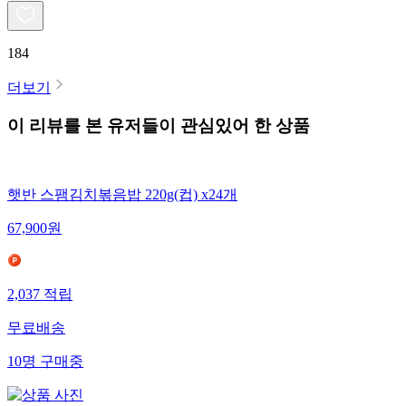
184
더보기
이 리뷰를 본 유저들이 관심있어 한 상품
햇반 스팸김치볶음밥 220g(컵) x24개
67,900
원
2,037
적립
무료배송
10
명
구매중