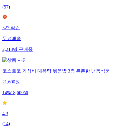
(
57
)
327
적립
무료배송
2,213
명
구매중
코스트코 가성비 대용량 볶음밥 3종 든든한 냉동식품
21,600
원
14
%
18,600
원
4.3
(
14
)