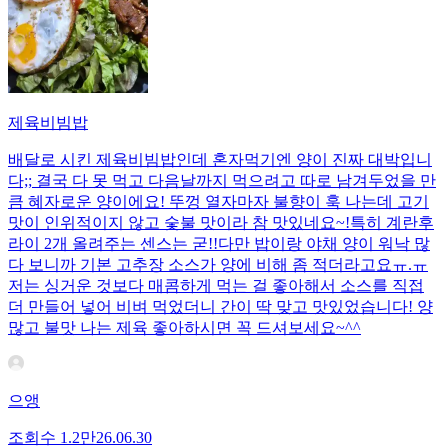
제육비빔밥
배달로 시킨 제육비빔밥인데 혼자먹기엔 양이 진짜 대박입니
다;; 결국 다 못 먹고 다음날까지 먹으려고 따로 남겨두었을 만
큼 혜자로운 양이에요! 뚜껑 열자마자 불향이 훅 나는데 고기
맛이 인위적이지 않고 숯불 맛이라 참 맛있네요~!특히 계란후
라이 2개 올려주는 센스는 굳!! ​다만 밥이랑 야채 양이 워낙 많
다 보니까 기본 고추장 소스가 양에 비해 좀 적더라고요ㅠ.ㅠ
저는 싱거운 것보다 매콤하게 먹는 걸 좋아해서 소스를 직접
더 만들어 넣어 비벼 먹었더니 간이 딱 맞고 맛있었습니다! 양
많고 불맛 나는 제육 좋아하시면 꼭 드셔보세요~^^
으앵
조회수
1.2만
26.06.30