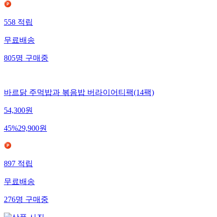
558
적립
무료배송
805
명
구매중
바르닭 주먹밥과 볶음밥 버라이어티팩(14팩)
54,300
원
45
%
29,900
원
897
적립
무료배송
276
명
구매중