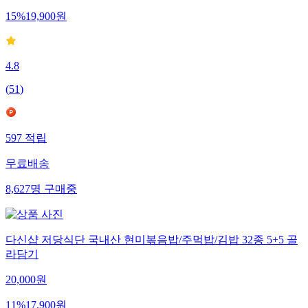
15
%
19,900
원
4.8
(
51
)
597
적립
무료배송
8,627
명
구매중
다신샵 저당식단 국내산 현미볶음밥/주먹밥/김밥 32종 5+5 골
라담기
20,000
원
11
%
17,900
원