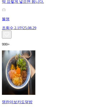
딱 요렇게 넣으면 됩니다.
똘맹
조회수
2.1만
25.08.29
999+
명란아보카도덮밥