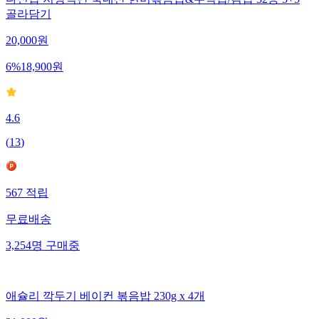
다신샵 저당식단 국내산 현미볶음밥&주먹밥/김밥 32종 5+5
골라담기
20,000
원
6
%
18,900
원
4.6
(
13
)
567
적립
무료배송
3,254
명
구매중
애슐리 깍두기 베이컨 볶음밥 230g x 4개