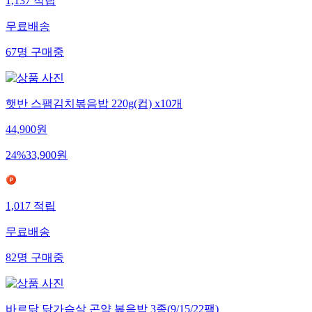
1,137
적립
무료배송
67
명
구매중
햇반 스팸김치볶음밥 220g(컵) x10개
44,900
원
24
%
33,900
원
1,017
적립
무료배송
82
명
구매중