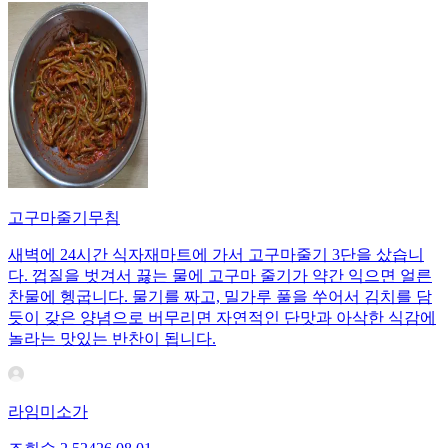
고구마줄기무침
새벽에 24시간 식자재마트에 가서 고구마줄기 3단을 샀습니
다. 껍질을 벗겨서 끓는 물에 고구마 줄기가 약간 익으면 얼른
찬물에 헹굽니다. 물기를 짜고, 밀가루 풀을 쑤어서 김치를 담
듯이 갖은 양념으로 버무리면 자연적인 단맛과 아삭한 식감에
놀라는 맛있는 반찬이 됩니다.
라임미소가