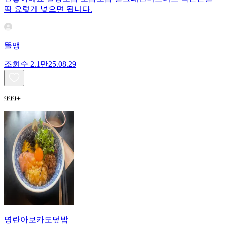
딱 요렇게 넣으면 됩니다.
똘맹
조회수
2.1만
25.08.29
999+
명란아보카도덮밥