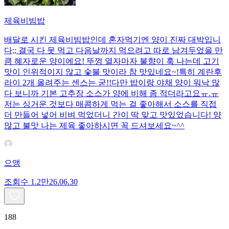
제육비빔밥
배달로 시킨 제육비빔밥인데 혼자먹기엔 양이 진짜 대박입니
다;; 결국 다 못 먹고 다음날까지 먹으려고 따로 남겨두었을 만
큼 혜자로운 양이에요! 뚜껑 열자마자 불향이 훅 나는데 고기
맛이 인위적이지 않고 숯불 맛이라 참 맛있네요~!특히 계란후
라이 2개 올려주는 센스는 굳!! ​다만 밥이랑 야채 양이 워낙 많
다 보니까 기본 고추장 소스가 양에 비해 좀 적더라고요ㅠ.ㅠ
저는 싱거운 것보다 매콤하게 먹는 걸 좋아해서 소스를 직접
더 만들어 넣어 비벼 먹었더니 간이 딱 맞고 맛있었습니다! 양
많고 불맛 나는 제육 좋아하시면 꼭 드셔보세요~^^
으앵
조회수
1.2만
26.06.30
188