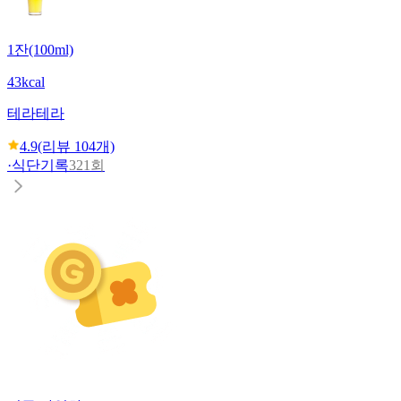
1잔(100ml)
43kcal
테라
테라
4.9
(리뷰
104
개)
·
식단기록
321회