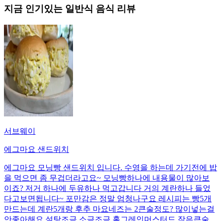
지금 인기있는
일반식
음식 리뷰
서브웨이
에그마요 샌드위치
에그마요 모닝빵 샌드위치 입니다. 수영을 하는데 가기전에 밥
을 먹으면 좀 무겁더라고요~ 모닝빵하나에 내용물이 많아보
이죠? 저거 하나에 두유하나 먹고갑니다 거의 계란하나 들었
다고보면됩니다~ 포만감은 정말 엄청나구요 레시피는 빵5개
만드는데 계란5개랑 후추 마요네즈는 2큰술정도? 많이넣는걸
안좋아해요 설탕조금 소금조금 홀그레인머스터드 작은큰술