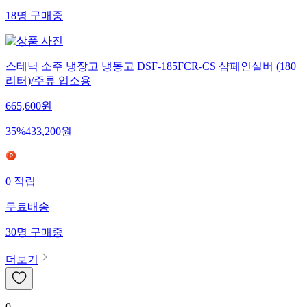
18
명
구매중
스테닉 소주 냉장고 냉동고 DSF-185FCR-CS 샴페인실버 (180
리터)/주류 업소용
665,600
원
35
%
433,200
원
0
적립
무료배송
30
명
구매중
더보기
0