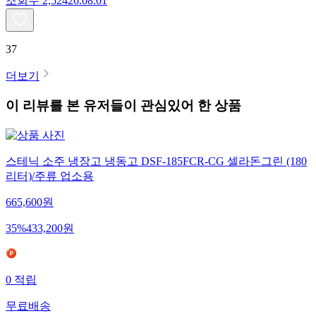
조회수
2,524
26.08.01
37
더보기
이 리뷰를 본 유저들이 관심있어 한 상품
스테닉 소주 냉장고 냉동고 DSF-185FCR-CG 셀라돈그린 (180
리터)/주류 업소용
665,600
원
35
%
433,200
원
0
적립
무료배송