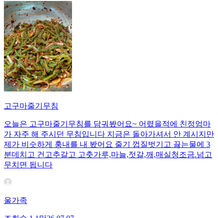
고구마줄기무침
오늘은 고구마줄기무침를 담궈봤어요~ 어렸을적에 친정엄마
가 자주 해 주시던 무침입니다 지금은 돌아가셔서 안 계시지만
제가 비슷하게 훙내를 내 봤어요 줄기 껍질벗기고 끓는물에 3
분데치고 건고추갈고 고춧가루,마늘,젓갈,깨,매실청조금.넘고
무치면 됩니다
울가족