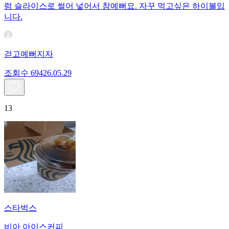
럼 슬라이스로 썰어 넣어서 참예뻐요. 자꾸 먹고싶은 하이볼입
니다.
걷고예뻐지자
조회수
694
26.05.29
13
스타벅스
비아 아이스커피