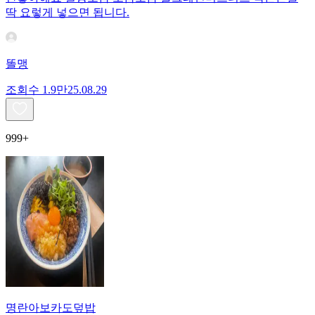
딱 요렇게 넣으면 됩니다.
똘맹
조회수
1.9만
25.08.29
999+
명란아보카도덮밥