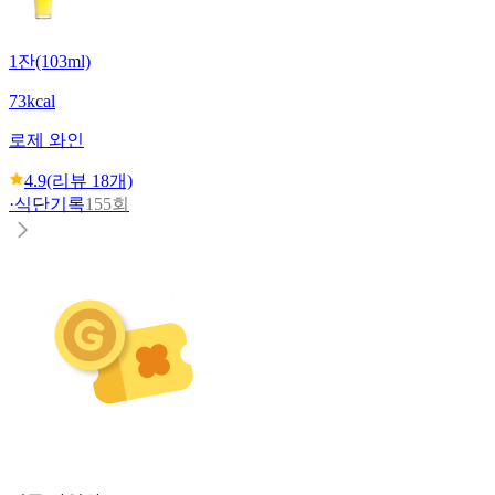
1잔(103ml)
73kcal
로제 와인
4.9
(리뷰
18
개)
·
식단기록
155회