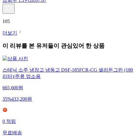
조회수
1.1만
26.07.07
105
더보기
이 리뷰를 본 유저들이 관심있어 한 상품
스테닉 소주 냉장고 냉동고 DSF-185FCR-CG 셀라돈그린 (180
리터)/주류 업소용
665,600
원
35
%
433,200
원
0
적립
무료배송