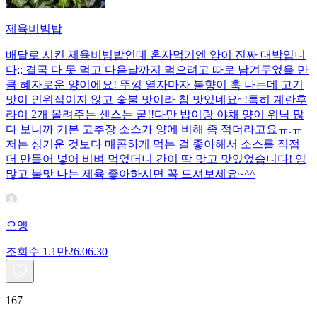
제육비빔밥
배달로 시킨 제육비빔밥인데 혼자먹기엔 양이 진짜 대박입니
다;; 결국 다 못 먹고 다음날까지 먹으려고 따로 남겨두었을 만
큼 혜자로운 양이에요! 뚜껑 열자마자 불향이 훅 나는데 고기
맛이 인위적이지 않고 숯불 맛이라 참 맛있네요~!특히 계란후
라이 2개 올려주는 센스는 굳!! ​다만 밥이랑 야채 양이 워낙 많
다 보니까 기본 고추장 소스가 양에 비해 좀 적더라고요ㅠ.ㅠ
저는 싱거운 것보다 매콤하게 먹는 걸 좋아해서 소스를 직접
더 만들어 넣어 비벼 먹었더니 간이 딱 맞고 맛있었습니다! 양
많고 불맛 나는 제육 좋아하시면 꼭 드셔보세요~^^
으앵
조회수
1.1만
26.06.30
167