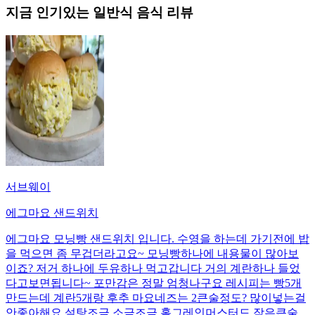
지금 인기있는
일반식
음식 리뷰
서브웨이
에그마요 샌드위치
에그마요 모닝빵 샌드위치 입니다. 수영을 하는데 가기전에 밥
을 먹으면 좀 무겁더라고요~ 모닝빵하나에 내용물이 많아보
이죠? 저거 하나에 두유하나 먹고갑니다 거의 계란하나 들었
다고보면됩니다~ 포만감은 정말 엄청나구요 레시피는 빵5개
만드는데 계란5개랑 후추 마요네즈는 2큰술정도? 많이넣는걸
안좋아해요 설탕조금 소금조금 홀그레인머스터드 작은큰술