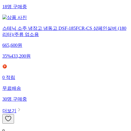
18
명
구매중
스테닉 소주 냉장고 냉동고 DSF-185FCR-CS 샴페인실버 (180
리터)/주류 업소용
665,600
원
35
%
433,200
원
0
적립
무료배송
30
명
구매중
더보기
0