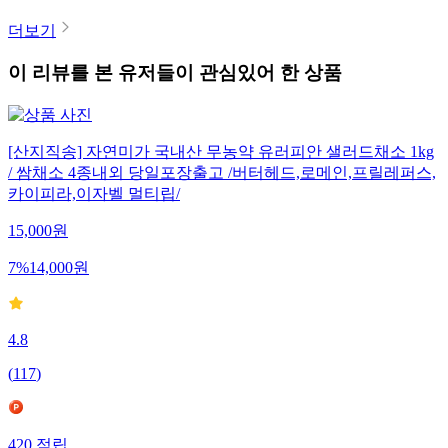
더보기
이 리뷰를 본 유저들이 관심있어 한 상품
[산지직송] 자연미가 국내산 무농약 유러피안 샐러드채소 1kg
/ 쌈채소 4종내외 당일포장출고 /버터헤드,로메인,프릴레퍼스,
카이피라,이자벨 멀티립/
15,000
원
7
%
14,000
원
4.8
(
117
)
420
적립