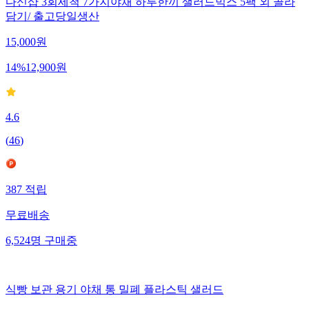
다신샵 3회세척 7가지야채 하루한끼 샐러드믹스 5팩 외 골라
담기/ 출고당일생산
15,000
원
14
%
12,900
원
4.6
(
46
)
387
적립
무료배송
6,524
명
구매중
식빵 보관 용기 야채 통 밀폐 플라스틱 샐러드