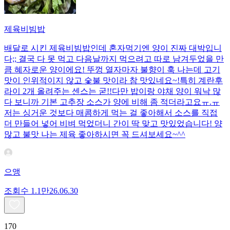
제육비빔밥
배달로 시킨 제육비빔밥인데 혼자먹기엔 양이 진짜 대박입니
다;; 결국 다 못 먹고 다음날까지 먹으려고 따로 남겨두었을 만
큼 혜자로운 양이에요! 뚜껑 열자마자 불향이 훅 나는데 고기
맛이 인위적이지 않고 숯불 맛이라 참 맛있네요~!특히 계란후
라이 2개 올려주는 센스는 굳!! ​다만 밥이랑 야채 양이 워낙 많
다 보니까 기본 고추장 소스가 양에 비해 좀 적더라고요ㅠ.ㅠ
저는 싱거운 것보다 매콤하게 먹는 걸 좋아해서 소스를 직접
더 만들어 넣어 비벼 먹었더니 간이 딱 맞고 맛있었습니다! 양
많고 불맛 나는 제육 좋아하시면 꼭 드셔보세요~^^
으앵
조회수
1.1만
26.06.30
170