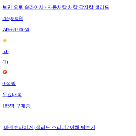
보만 오토 슬라이서 / 자동채칼 채칼 감자칼 샐러드
269,900
원
74
%
69,900
원
5.0
(
1
)
0
적립
무료배송
185
명
구매중
[바겐슈타이거] 샐러드 스피너 / 야채 탈수기