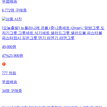
무료배송
6,772
명
구매중
[오늘출발] 뉴폴라니에 귀볼 (중) 2종세트 (2type) / 덮밥그릇 도
자기그릇 그릇세트 식기세트 샐러드그릇 샐러드볼 파스타볼
파스타접시 깊은그릇 면기 라면기 라면그릇
49,000
원
47
%
25,900
원
777
적립
무료배송
34
명
구매중