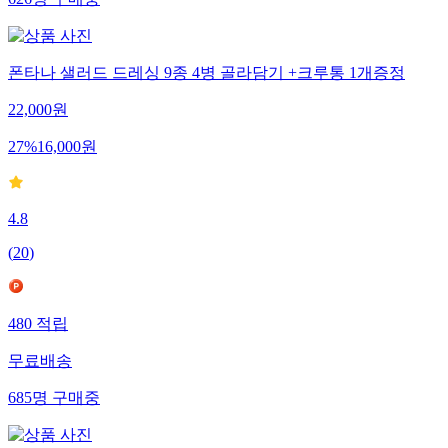
626
명
구매중
폰타나 샐러드 드레싱 9종 4병 골라담기 +크루통 1개증정
22,000
원
27
%
16,000
원
4.8
(
20
)
480
적립
무료배송
685
명
구매중