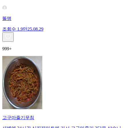
똘맹
조회수
1.9만
25.08.29
999+
고구마줄기무침