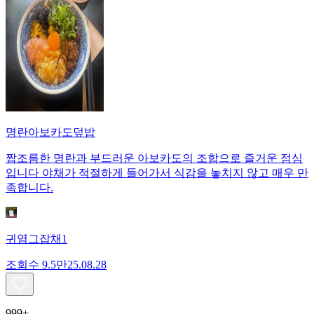
명란아보카도덮밥
짭조름한 명란과 부드러운 아보카도의 조합으로 즐거운 점심
입니다 야채가 적절하게 들어가서 식감을 놓치지 않고 매우 만
족합니다.
귀염그잡채1
조회수
9.5만
25.08.28
999+