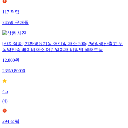
117
적립
745
명
구매중
[산지직송] 친환경유기농 어린잎 채소 500g /당일생산출고 무
농약인증 베이비채소 어린잎야채 비빔밥 샐러드등
12,800
원
23
%
9,800
원
4.5
(
4
)
294
적립