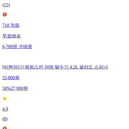
(
15
)
718
적립
무료배송
6,709
명
구매중
[비벤자디] 펌핑스핀 야채 탈수기 4.2L 샐러드 스피너
55,800
원
50
%
27,900
원
4.9
(
8
)