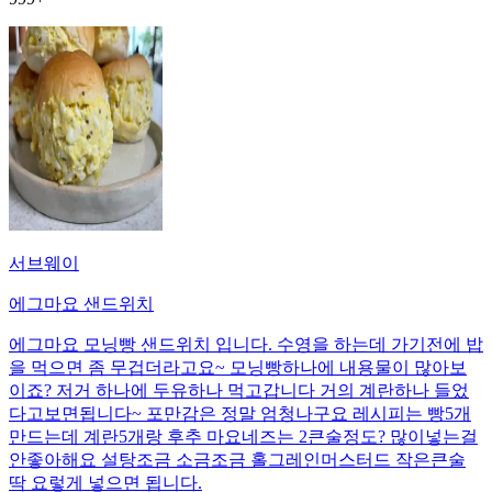
서브웨이
에그마요 샌드위치
에그마요 모닝빵 샌드위치 입니다. 수영을 하는데 가기전에 밥
을 먹으면 좀 무겁더라고요~ 모닝빵하나에 내용물이 많아보
이죠? 저거 하나에 두유하나 먹고갑니다 거의 계란하나 들었
다고보면됩니다~ 포만감은 정말 엄청나구요 레시피는 빵5개
만드는데 계란5개랑 후추 마요네즈는 2큰술정도? 많이넣는걸
안좋아해요 설탕조금 소금조금 홀그레인머스터드 작은큰술
딱 요렇게 넣으면 됩니다.