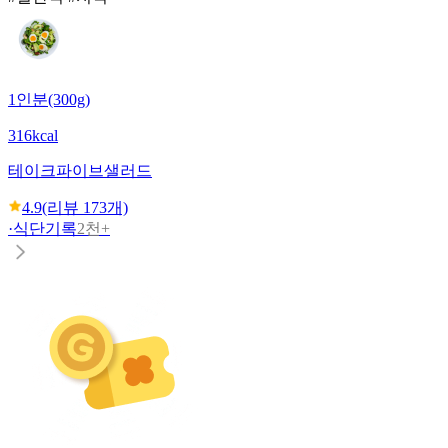
1인분(300g)
316kcal
테이크파이브
샐러드
4.9
(리뷰
173
개)
·
식단기록
2천+