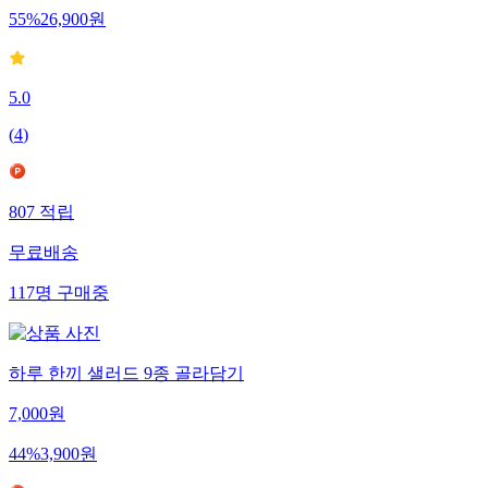
55
%
26,900
원
5.0
(
4
)
807
적립
무료배송
117
명
구매중
하루 한끼 샐러드 9종 골라담기
7,000
원
44
%
3,900
원