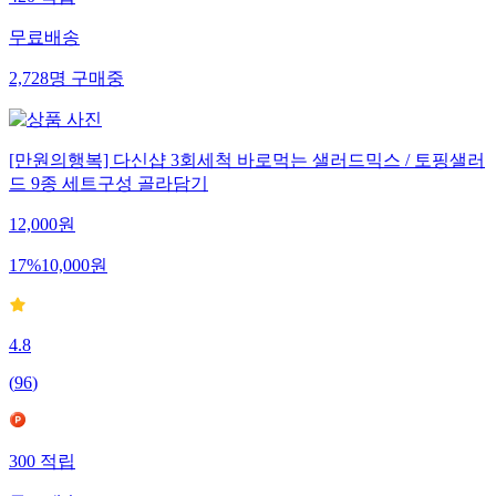
무료배송
2,728
명
구매중
[만원의행복] 다신샵 3회세척 바로먹는 샐러드믹스 / 토핑샐러
드 9종 세트구성 골라담기
12,000
원
17
%
10,000
원
4.8
(
96
)
300
적립