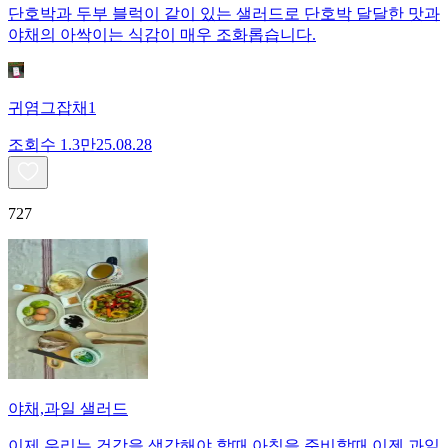
단호박과 두부 블럭이 같이 있는 샐러드로 단호박 달달한 맛과
야채의 아싹이는 식감이 매우 조화롭습니다.
귀염그잡채1
조회수
1.3만
25.08.28
727
야채,과일 샐러드
이제 우리는 건강을 생각해야 할때 아침을 준비할때 이젠 과일