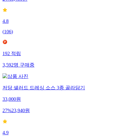
4.8
(
106
)
192
적립
3,592
명
구매중
저당 샐러드 드레싱 소스 3종 골라담기
33,000
원
27
%
23,940
원
4.9