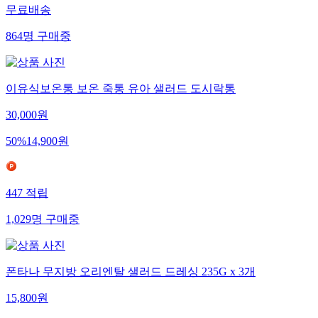
무료배송
864
명
구매중
이유식보온통 보온 죽통 유아 샐러드 도시락통
30,000
원
50
%
14,900
원
447
적립
1,029
명
구매중
폰타나 무지방 오리엔탈 샐러드 드레싱 235G x 3개
15,800
원