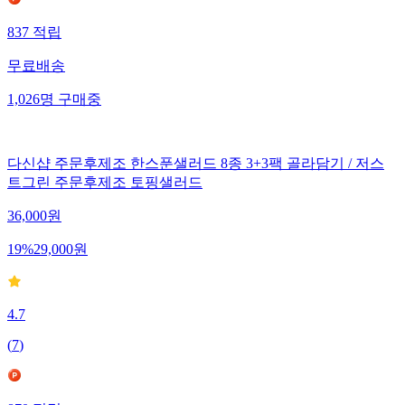
837
적립
무료배송
1,026
명
구매중
다신샵 주문후제조 한스푼샐러드 8종 3+3팩 골라담기 / 저스
트그린 주문후제조 토핑샐러드
36,000
원
19
%
29,000
원
4.7
(
7
)