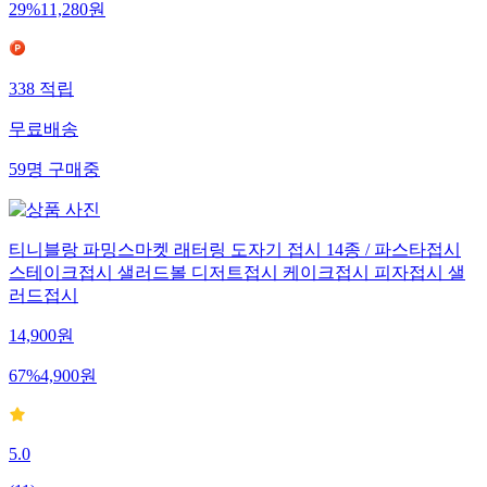
29
%
11,280
원
338
적립
무료배송
59
명
구매중
티니블랑 파밍스마켓 래터링 도자기 접시 14종 / 파스타접시
스테이크접시 샐러드볼 디저트접시 케이크접시 피자접시 샐
러드접시
14,900
원
67
%
4,900
원
5.0