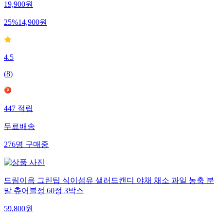
19,900
원
25
%
14,900
원
4.5
(
8
)
447
적립
무료배송
276
명
구매중
드림이음 그린팁 식이섬유 샐러드캔디 야채 채소 과일 농축 분
말 츄어블정 60정 3박스
59,800
원