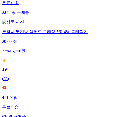
무료배송
2,095
명
구매중
폰타나 무지방 샐러드 드레싱 5종 4병 골라담기
20,000
원
22
%
15,700
원
4.6
(
28
)
471
적립
무료배송