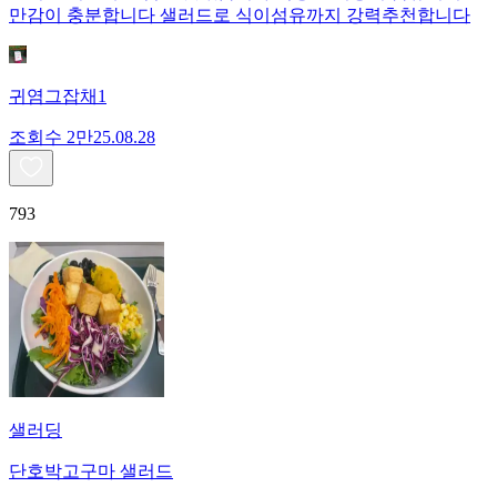
만감이 충분합니다 샐러드로 식이섬유까지 강력추천합니다
귀염그잡채1
조회수
2만
25.08.28
793
샐러딩
단호박고구마 샐러드