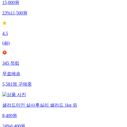
15,000
원
23
%
11,500
원
4.5
(
46
)
345
적립
무료배송
5,581
명
구매중
샐러드미인 살사후실리 샐러드 1kg 외
8,400
원
24
%
6,400
원