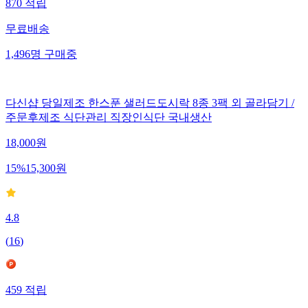
870
적립
무료배송
1,496
명
구매중
다신샵 당일제조 한스푼 샐러드도시락 8종 3팩 외 골라담기 /
주문후제조 식단관리 직장인식단 국내생산
18,000
원
15
%
15,300
원
4.8
(
16
)
459
적립