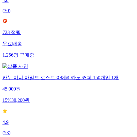
4.8
(
30
)
723
적립
무료배송
1,256
명
구매중
카누 미니 마일드 로스트 아메리카노 커피 150개입 1개
45,000
원
15
%
38,200
원
4.9
(
53
)