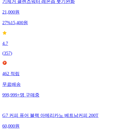
기제거 클렌즈워터 레몬즙 붓기완화
21,000
원
27
%
15,400
원
4.7
(
357
)
462
적립
무료배송
999,999+
명
구매중
G7 커피 퓨어 블랙 아메리카노 베트남커피 200T
60,000
원