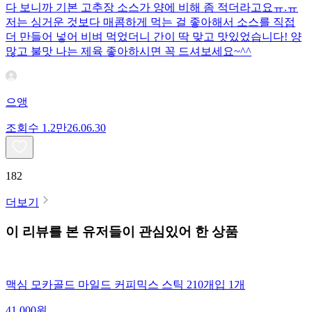
다 보니까 기본 고추장 소스가 양에 비해 좀 적더라고요ㅠ.ㅠ
저는 싱거운 것보다 매콤하게 먹는 걸 좋아해서 소스를 직접
더 만들어 넣어 비벼 먹었더니 간이 딱 맞고 맛있었습니다! 양
많고 불맛 나는 제육 좋아하시면 꼭 드셔보세요~^^
으앵
조회수
1.2만
26.06.30
182
더보기
이 리뷰를 본 유저들이 관심있어 한 상품
맥심 모카골드 마일드 커피믹스 스틱 210개입 1개
41,000
원