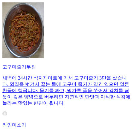
고구마줄기무침
새벽에 24시간 식자재마트에 가서 고구마줄기 3단을 샀습니
다. 껍질을 벗겨서 끓는 물에 고구마 줄기가 약간 익으면 얼른
찬물에 헹굽니다. 물기를 짜고, 밀가루 풀을 쑤어서 김치를 담
듯이 갖은 양념으로 버무리면 자연적인 단맛과 아삭한 식감에
놀라는 맛있는 반찬이 됩니다.
라임미소가