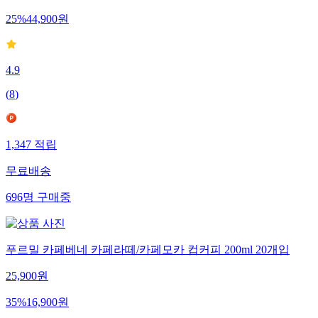
25
%
44,900
원
4.9
(
8
)
1,347
적립
무료배송
696
명
구매중
푸르밀 카페베네 카페라떼/카페모카 컵커피 200ml 20개입
25,900
원
35
%
16,900
원