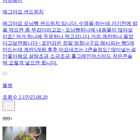
서브웨이
에그마요 샌드위치
에그마요 모닝빵 샌드위치 입니다. 수영을 하는데 가기전에 밥
을 먹으면 좀 무겁더라고요~ 모닝빵하나에 내용물이 많아보
이죠? 저거 하나에 두유하나 먹고갑니다 거의 계란하나 들었
다고보면됩니다~ 포만감은 정말 엄청나구요 레시피는 빵5개
만드는데 계란5개랑 후추 마요네즈는 2큰술정도? 많이넣는걸
안좋아해요 설탕조금 소금조금 홀그레인머스터드 작은큰술
딱 요렇게 넣으면 됩니다.
똘맹
조회수
2.1만
25.08.29
999+