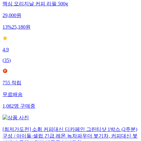
맥심 오리지날 커피 리필 500g
29,000
원
13
%
25,180
원
4.9
(
35
)
755
적립
무료배송
1,082
명
구매중
[최저가도전] 소휘 커피대신 디카페인 그린티샷 1박스 (2주분)
구성 / 아이돌·셀럽 긴급 레몬 녹차파우더 붓기차, 커피대신 붓