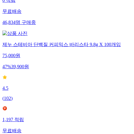
0
적립
무료배송
46,834
명
구매중
제누 스테비아 단백질 커피믹스 바리스타 9.8g X 100개입
75,000
원
47
%
39,900
원
4.5
(
102
)
1,197
적립
무료배송