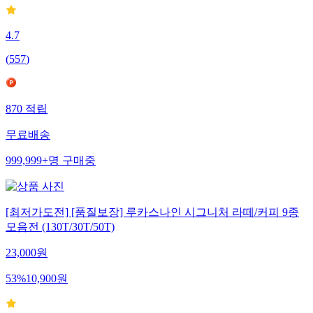
4.7
(
557
)
870
적립
무료배송
999,999+
명
구매중
[최저가도전] [품질보장] 루카스나인 시그니처 라떼/커피 9종
모음전 (130T/30T/50T)
23,000
원
53
%
10,900
원