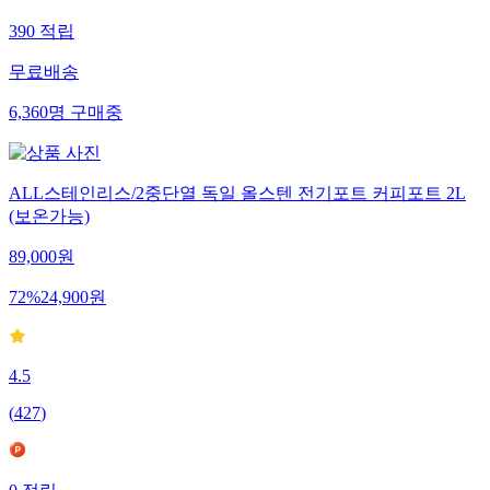
390
적립
무료배송
6,360
명
구매중
ALL스테인리스/2중단열 독일 올스텐 전기포트 커피포트 2L
(보온가능)
89,000
원
72
%
24,900
원
4.5
(
427
)