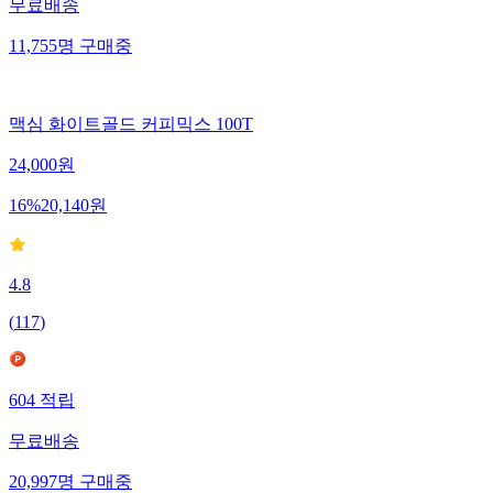
무료배송
11,755
명
구매중
맥심 화이트골드 커피믹스 100T
24,000
원
16
%
20,140
원
4.8
(
117
)
604
적립
무료배송
20,997
명
구매중