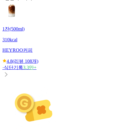
1잔(500ml)
310kcal
HEYROO
커피
4.8
(리뷰
108
개)
·
식단기록
3.3만+