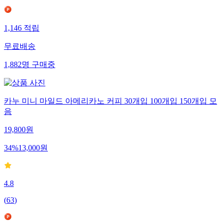
1,146
적립
무료배송
1,882
명
구매중
카누 미니 마일드 아메리카노 커피 30개입 100개입 150개입 모
음
19,800
원
34
%
13,000
원
4.8
(
63
)