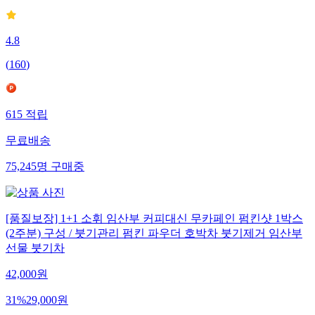
4.8
(
160
)
615
적립
무료배송
75,245
명
구매중
[품질보장] 1+1 소휘 임산부 커피대신 무카페인 펌킨샷 1박스
(2주분) 구성 / 붓기관리 펌킨 파우더 호박차 붓기제거 임산부
선물 붓기차
42,000
원
31
%
29,000
원