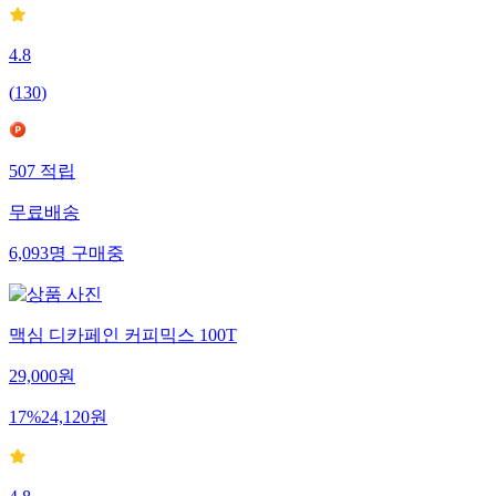
4.8
(
130
)
507
적립
무료배송
6,093
명
구매중
맥심 디카페인 커피믹스 100T
29,000
원
17
%
24,120
원