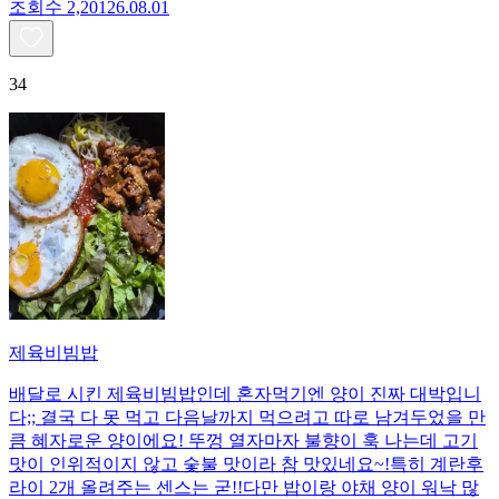
조회수
2,201
26.08.01
34
제육비빔밥
배달로 시킨 제육비빔밥인데 혼자먹기엔 양이 진짜 대박입니
다;; 결국 다 못 먹고 다음날까지 먹으려고 따로 남겨두었을 만
큼 혜자로운 양이에요! 뚜껑 열자마자 불향이 훅 나는데 고기
맛이 인위적이지 않고 숯불 맛이라 참 맛있네요~!특히 계란후
라이 2개 올려주는 센스는 굳!! ​다만 밥이랑 야채 양이 워낙 많