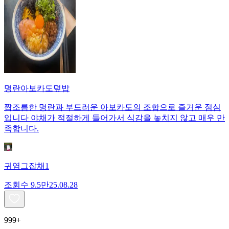
명란아보카도덮밥
짭조름한 명란과 부드러운 아보카도의 조합으로 즐거운 점심
입니다 야채가 적절하게 들어가서 식감을 놓치지 않고 매우 만
족합니다.
귀염그잡채1
조회수
9.5만
25.08.28
999+