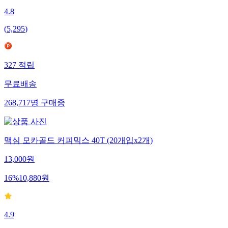
4.8
(
5,295
)
327
적립
무료배송
268,717
명
구매중
맥심 모카골드 커피믹스 40T (20개입x2개)
13,000
원
16
%
10,880
원
4.9