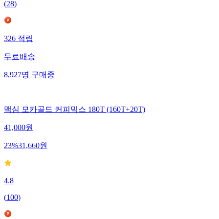
(
28
)
326
적립
무료배송
8,927
명
구매중
맥심 모카골드 커피믹스 180T (160T+20T)
41,000
원
23
%
31,660
원
4.8
(
100
)