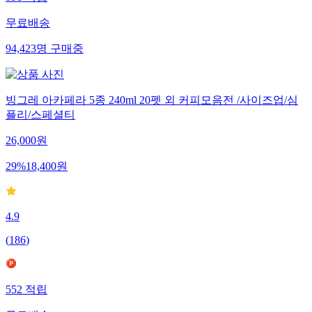
무료배송
94,423
명
구매중
빙그레 아카페라 5종 240ml 20펫 외 커피모음전 /사이즈업/심
플리/스페셜티
26,000
원
29
%
18,400
원
4.9
(
186
)
552
적립