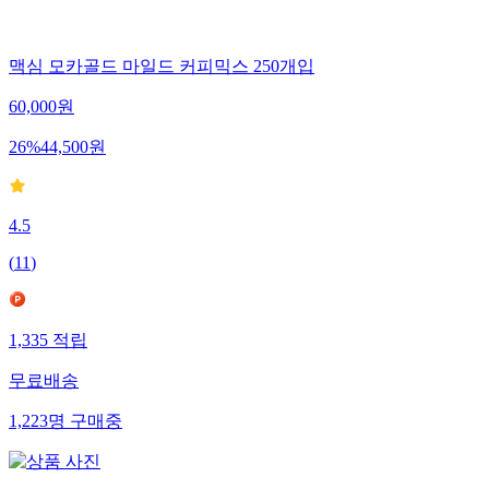
맥심 모카골드 마일드 커피믹스 250개입
60,000
원
26
%
44,500
원
4.5
(
11
)
1,335
적립
무료배송
1,223
명
구매중