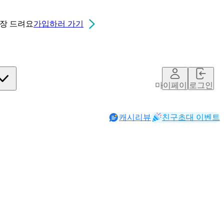
0장
드려요
가입하러 가기
마이페이지
로그인
캐시리뷰
친구초대 이벤트