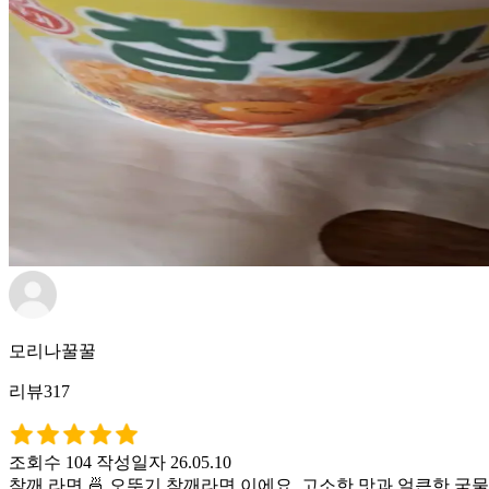
모리나꿀꿀
리뷰317
조회수 104
작성일자 26.05.10
참깨 라면 🍜 오뚜기 참깨라면 이에요. 고소한 맛과 얼큰한 국