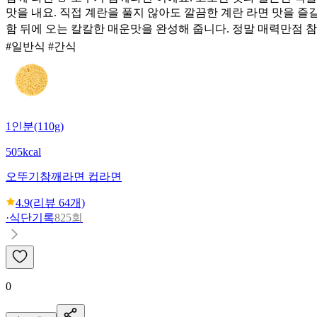
맛을 내요. 직접 계란을 풀지 않아도 깔끔한 계란 라면 맛을 즐길
함 뒤에 오는 칼칼한 매운맛을 완성해 줍니다. 정말 매력만점 참깨
#일반식 #간식
1인분(110g)
505kcal
오뚜기
참깨라면 컵라면
4.9
(리뷰
64
개)
·
식단기록
825회
0