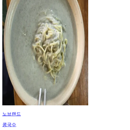
노브랜드
콩국수