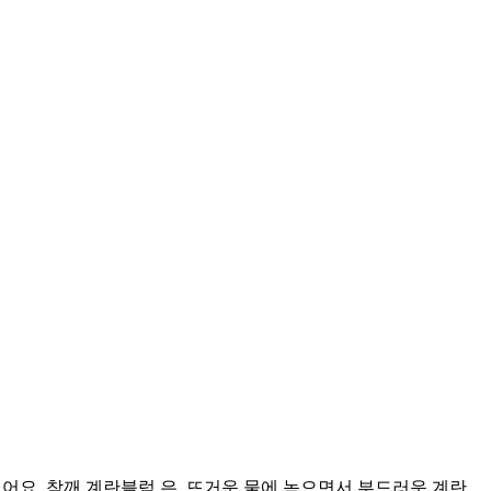
있어요. 참깨 계란블럭 은, 뜨거운 물에 녹으면서 부드러운 계란